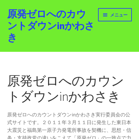
原発ゼロへのカウ
ナ
コ
メニュー
ビ
ン
ントダウンinかわさ
ゲ
テ
き
ー
ン
シ
ツ
ョ
へ
ホーム
ン
ス
へ
キ
最新情報
ス
ッ
原発ゼロへのカウン
キ
プ
活動紹介
ッ
トダウンinかわさき
プ
2012.3.11 「原発ゼロへのカウントダウンinかわさ
き」「原発ゼロへの行進！誰でもデモ！」
原発ゼロへのカウントダウンinかわさき実行委員会の公
式サイトです。２０１１年３月１１日に発生した東日本
原発ゼロ金曜日行動 inかわさき
大震災と福島第一原子力発電所事故を契機に、思想・信
条・支持政党の違いをこえて「原発ゼロ」の一致点で力