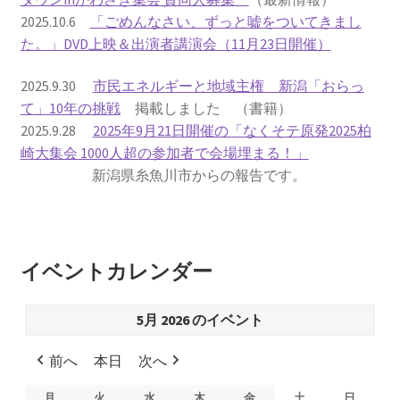
2025.10.6
「ごめんなさい、ずっと嘘をついてきまし
書籍
た。」DVD上映＆出演者講演会（11月23日開催）
2022.12.29 原発事故と甲状腺がん
2025.9.30
市民エネルギーと地域主権 新潟「おらっ
て」10年の挑戦
掲載しました （書籍）
2025.9.28
2025年9月21日開催の「なくそテ原発2025柏
2023.1.26 「脱原発」成長論
崎大集会 1000人超の参加者で会場埋まる！」
新潟県糸魚川市からの報告です。
2023.2.7 いまこそ私は原発に反対します
なぜ首都圏でガンが６０万人 増えているのか！？
イベントカレンダー
南海トラフ巨大地震でも原発は大丈夫と言う人々
5月 2026 のイベント
2025.9.30 市民エネルギーと地域主権
前へ
本日
次へ
2026.5.3 原発を止めた町
月
月
火
火
水
水
木
木
金
金
土
土
日
日