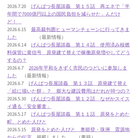
2016.3 .13 第5回原発ゼロへのカウントダウンinかわさ
2026.7.20
げんぱつ長屋談義 第１５話 再エネで「半
き 集会
年間で7000億円以上の国民負担を減らせた」んだけ
ど！
2017.3.12 第6回原発ゼロへのカウントダウンinかわさ
2026.6.15
最高裁包囲ヒューマンチェーンに行ってきま
き 集会
した
（最新情報）
2026.6.14
げんぱつ長屋談義 第１４話 使用済み核燃
2018.3.11 第７回原発ゼロへのカウントダウンinかわ
料保管に黄信号 原発建て替えで稼働原発増やしてどう
さき集会
するの？
2026.6.7
2026年平和をきずく市民のつどいに参加しま
2019.3.10 第8回 原発ゼロへのカウントダウンinかわ
した
（最新情報）
さき 集会
2026.6.7
げんぱつ長屋談義 第１３話 原発建て替え
「絵に描いた餅」？ 膨大な建設費用はだれが持つの？
2023.3.12 第12回原発ゼロへのカウントダウンinかわ
2026.5.30
げんぱつ長屋談義 第１２話 なぜかスイス
さき集会
イ通る「安全審査」
2026.5.17
げんぱつ長屋談義 第１１話 原発をとめた
2023.6.25（日）映画「原発をとめた裁判長 そして
町、とめた人びと
原発をとめる農家たち」上映会を開催
2026.5.15
原発をとめた人びと 奥能登・珠洲 震源地
からの伝言
掲載しました （書籍）