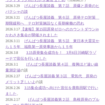
2026.3.29
げんぱつ長屋談義 第７話 原爆と原発のヒ
ギャラリー_2024.3.10
バクシャの談
2026.3.21
げんぱつ長屋談義 第６話 原発テロ対策
ギャラリー_2025.3.23
期限緩和へ テロ対策施設なく長期稼働の恐れ
2026.3.17
【速報】第15回原発ゼロへのカウントダウンin
かわさき集会が開催されました
ギャラリー_2026.3.15
2026.3.11
げんぱつ長屋談義 第５話 東日本大震災か
ら１５年 福島第一原発事故から１５年
原発ゼロと未来
2026.3.8
3.15原発集会成功を！ 3月6日川崎駅ラゾ
ーナで宣伝を行いました
原発動向
2026.3.1
げんぱつ長屋談義 第４話 復興ほど遠い線
量測定値
の談
原発 日誌
2026.2.27
げんぱつ長屋談義 第３話 電気代 原発の
メリット乏しいよ
の談
2022.7.15東電・株主訴訟 経営陣に13兆円賠償命令
2026.2.26
3.15集会成功へ向けた宣伝を鹿島田駅で行い
ました
。
2022.8.1 福島第一原発 汚染配管撤去 失敗続きで計画
2026.2.17
げんぱつ長屋談義第２話 島根原発のプル
断念