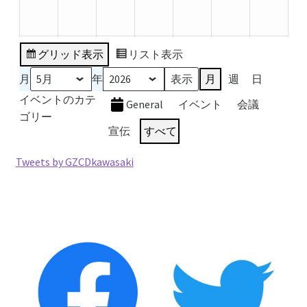
ト)
5
5
5
5
5
5
5
月
月
月
月
月
月
月
25
26
27
28
29
30
31
グリッド
表示
リスト
表示
日
日
日
日
日
日
日
月
年
月
週
日
イベントのカテ
General
イベント
会議
ゴリー
宣伝
すべて
Tweets by GZCDkawasaki