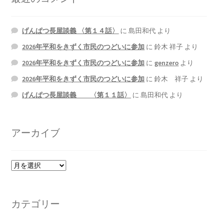
げんぱつ長屋談義 〈第１４話〉
に
島田和代
より
2026年平和をきずく市民のつどいに参加
に
鈴木 祥子
より
2026年平和をきずく市民のつどいに参加
に
genzero
より
2026年平和をきずく市民のつどいに参加
に
鈴木 祥子
より
げんぱつ長屋談義 〈第１１話〉
に
島田和代
より
アーカイブ
ア
ー
カ
イ
カテゴリー
ブ