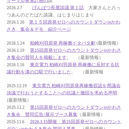
サーマル発電計画の
談
2026.2.7
げんぱつ長屋談議 第１話
大家さんと八っ
2022.8.9 福島第一原発 汚染水海洋放出トンネル工事
つあんのどたばた談議、はじまりはじまり
着工
2026.1.26
第１５回原発ゼロへのカウントダウンinかわ
さき 集会＆デモ 紹介ページ
2022.12.25美浜原発 運転停止認めず 稼働４０年
2026.1.24
柏崎刈羽原発 再稼働ドタバタ劇
(最新情報）
超 老朽対策容認
2026.1.19
第15回原発ゼロへのカウントダウンinかわさ
き集会の賛同人を掲載します
。 （最新情報）
2023.1.19 東電旧経営陣、二審も無罪 民事裁判で認
2026.1.16
東京電力 柏崎刈羽原発 再稼働に反対する抗
めた「長期評価」を否定
議行動を溝の口駅で行いました
。 （最新情報
原子力規制委員会「原発60年超運転」正式決定見送
2025.12.19
東京電力 柏崎刈羽原発再稼働容認を県議会
り
決議で行おうとすることへの抗議と撤回を求める声明
(最新情報）
原子力規制委員会「原発60年超運転」正式決定先送
2025.12.2
第15回原発ゼロへのカウントダウンinかわさ
りからわずか5日で、多数決決定
き集会 賛同広告/展示ブース募集
（最新情報）
2025.11.6
2026.3.15開催 第15回原発ゼロへのカウント
「原発６０年超へ」閣議決定
ダウンinかわさき集会 賛同人募集
（最新情報）