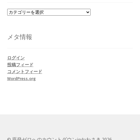
カ
テ
ゴ
リ
メタ情報
ー
ログイン
投稿フィード
コメントフィード
WordPress.org
© 原発ゼロへのカウントダウンinかわさき 2026