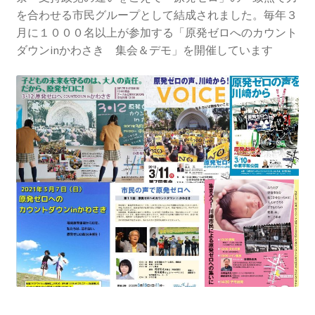
2013.3.10 第２回原発ゼロへのカウントダウンinかわ
を合わせる市民グループとして結成されました。毎年３
さき 集会
月に１０００名以上が参加する「原発ゼロへのカウント
ダウンinかわさき 集会＆デモ」を開催しています
2014.3.16 第３回原発ゼロへのカウントダウンinかわ
さき 集会
2014.10.13 「今こそ９条inかわさき」大集会 第二分
科会【原発は人権問題だ】 福島からの発言
2022.3.13 第11回原発ゼロへのカウントダウンinかわ
さき 集会
2015.3.8 第4回原発ゼロへのカウントダウンinかわさ
き 集会
2016.1.31 日本と原発上映会＆講演会