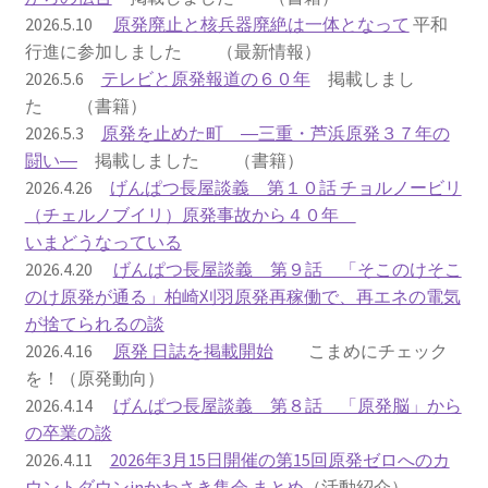
2026.5.10
原発廃止と核兵器廃絶は一体となって
平和
2023.10.8 原発ゼロへのカウントダウンinかわさき
行進に参加しました （最新情報）
講演会開催
2026.5.6
テレビと原発報道の６０年
掲載しまし
た （書籍）
2024.3.10第13回原発ゼロへのカウントダウンinかわさ
2026.5.3
原発を止めた町 ―三重・芦浜原発３７年の
き集会
闘い―
掲載しました （書籍）
2026.4.26
げんぱつ長屋談義 第１０話 チョルノービリ
2024.10.13 映画「決断」上映と講演会を開催
（チェルノブイリ）原発事故から４０年
いまどうなっている
2025.3.23第14回原発ゼロへのカウントダウンinかわさ
2026.4.20
げんぱつ長屋談義 第９話 「そこのけそこ
き集会開催
のけ原発が通る」柏崎刈羽原発再稼働で、再エネの電気
が捨てられるの談
2026.3.15 第１５回原発ゼロへのカウントダウンinか
2026.4.16
原発 日誌を掲載開始
こまめにチェック
わさき集会開催
を！（原発動向）
2026.4.14
げんぱつ長屋談義 第８話 「原発脳」から
ギャラリー
の卒業の談
2026.4.11
2026年3月15日開催の第15回原発ゼロへのカ
ギャラリー_2023.3.12
ウントダウンinかわさき集会 まとめ
（活動紹介）