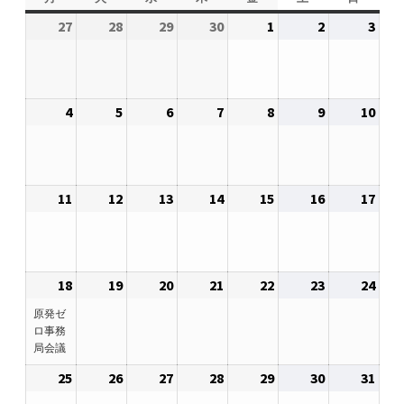
2026.5.6 テレビと原発報道の60年
曜
曜
曜
曜
曜
曜
曜
27
2026
28
2026
29
2026
30
2026
1
2026
2
2026
3
2026
日
日
日
日
日
日
日
年
年
年
年
年
年
年
2026.5.15 原発をとめた人びと
4
4
4
4
5
5
5
月
月
月
月
月
月
月
他サイト
4
2026
5
2026
6
2026
7
2026
8
2026
9
2026
10
2026
27
28
29
30
1
2
3
年
年
年
年
年
年
年
日
日
日
日
日
日
日
5
5
5
5
5
5
5
問合せ・メルマガ
月
月
月
月
月
月
月
11
2026
12
2026
13
2026
14
2026
15
2026
16
2026
17
2026
4
5
6
7
8
9
10
年
年
年
年
年
年
年
日
日
日
日
日
日
日
5
5
5
5
5
5
5
月
月
月
月
月
月
月
18
2026
(1
19
2026
20
2026
21
2026
22
2026
23
2026
24
2026
11
12
13
14
15
16
17
年
件
年
年
年
年
年
年
日
日
日
日
日
日
日
原発ゼ
5
の
5
5
5
5
5
5
ロ事務
局会議
月
イ
月
月
月
月
月
月
18
ベ
19
20
21
22
23
24
25
2026
26
2026
27
2026
28
2026
29
2026
30
2026
31
2026
日
ン
日
日
日
日
日
日
年
年
年
年
年
年
年