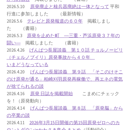
2026.5.10
原発廃止と核兵器廃絶は一体となって
平和
2023.10.8 原発ゼロへのカウントダウンinかわさき
行進に参加しました （最新情報）
講演会開催
2026.5.6
テレビと原発報道の６０年
掲載しまし
た （書籍）
2024.3.10第13回原発ゼロへのカウントダウンinかわさ
2026.5.3
原発を止めた町 ―三重・芦浜原発３７年の
き集会
闘い―
掲載しました （書籍）
2026.4.26
げんぱつ長屋談義 第１０話 チョルノービリ
2024.10.13 映画「決断」上映と講演会を開催
（チェルノブイリ）原発事故から４０年
いまどうなっている
2025.3.23第14回原発ゼロへのカウントダウンinかわさ
2026.4.20
げんぱつ長屋談義 第９話 「そこのけそこ
き集会開催
のけ原発が通る」柏崎刈羽原発再稼働で、再エネの電気
が捨てられるの談
2026.3.15 第１５回原発ゼロへのカウントダウンinか
2026.4.16
原発 日誌を掲載開始
こまめにチェック
わさき集会開催
を！（原発動向）
2026.4.14
げんぱつ長屋談義 第８話 「原発脳」から
ギャラリー
の卒業の談
2026.4.11
2026年3月15日開催の第15回原発ゼロへのカ
ギャラリー_2023.3.12
ウントダウンinかわさき集会 まとめ
（活動紹介）