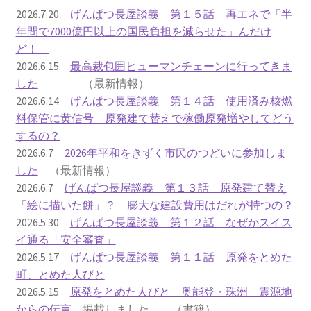
2016.3 .13 第5回原発ゼロへのカウントダウンinかわさ
2026.7.20
げんぱつ長屋談義 第１５話 再エネで「半
き 集会
年間で7000億円以上の国民負担を減らせた」んだけ
ど！
2017.3.12 第6回原発ゼロへのカウントダウンinかわさ
2026.6.15
最高裁包囲ヒューマンチェーンに行ってきま
き 集会
した
（最新情報）
2026.6.14
げんぱつ長屋談義 第１４話 使用済み核燃
2018.3.11 第７回原発ゼロへのカウントダウンinかわ
料保管に黄信号 原発建て替えで稼働原発増やしてどう
さき集会
するの？
2026.6.7
2026年平和をきずく市民のつどいに参加しま
2019.3.10 第8回 原発ゼロへのカウントダウンinかわ
した
（最新情報）
さき 集会
2026.6.7
げんぱつ長屋談義 第１３話 原発建て替え
「絵に描いた餅」？ 膨大な建設費用はだれが持つの？
2023.3.12 第12回原発ゼロへのカウントダウンinかわ
2026.5.30
げんぱつ長屋談義 第１２話 なぜかスイス
さき集会
イ通る「安全審査」
2026.5.17
げんぱつ長屋談義 第１１話 原発をとめた
2023.6.25（日）映画「原発をとめた裁判長 そして
町、とめた人びと
原発をとめる農家たち」上映会を開催
2026.5.15
原発をとめた人びと 奥能登・珠洲 震源地
からの伝言
掲載しました （書籍）