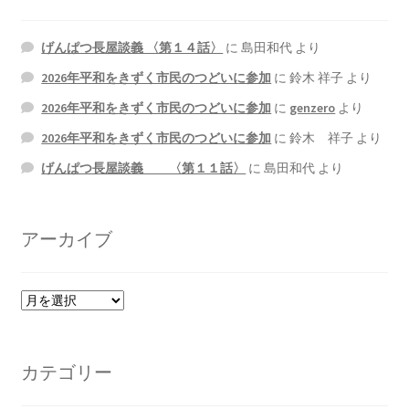
げんぱつ長屋談義 〈第１４話〉
に
島田和代
より
2026年平和をきずく市民のつどいに参加
に
鈴木 祥子
より
2026年平和をきずく市民のつどいに参加
に
genzero
より
2026年平和をきずく市民のつどいに参加
に
鈴木 祥子
より
げんぱつ長屋談義 〈第１１話〉
に
島田和代
より
アーカイブ
ア
ー
カ
イ
カテゴリー
ブ