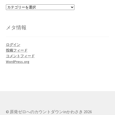
カ
テ
ゴ
リ
メタ情報
ー
ログイン
投稿フィード
コメントフィード
WordPress.org
© 原発ゼロへのカウントダウンinかわさき 2026