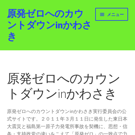
原発ゼロへのカウ
ナ
コ
メニュー
ビ
ン
ントダウンinかわさ
ゲ
テ
き
ー
ン
シ
ツ
ョ
へ
ホーム
ン
ス
へ
キ
最新情報
ス
ッ
原発ゼロへのカウン
キ
プ
活動紹介
ッ
トダウンinかわさき
プ
2012.3.11 「原発ゼロへのカウントダウンinかわさ
き」「原発ゼロへの行進！誰でもデモ！」
原発ゼロへのカウントダウンinかわさき実行委員会の公
式サイトです。２０１１年３月１１日に発生した東日本
原発ゼロ金曜日行動 inかわさき
大震災と福島第一原子力発電所事故を契機に、思想・信
条・支持政党の違いをこえて「原発ゼロ」の一致点で力