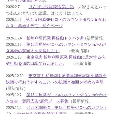
サーマル発電計画の
談
2026.2.7
げんぱつ長屋談議 第１話
大家さんと八っ
2022.8.9 福島第一原発 汚染水海洋放出トンネル工事
つあんのどたばた談議、はじまりはじまり
着工
2026.1.26
第１５回原発ゼロへのカウントダウンinかわ
さき 集会＆デモ 紹介ページ
2022.12.25美浜原発 運転停止認めず 稼働４０年
2026.1.24
柏崎刈羽原発 再稼働ドタバタ劇
(最新情報）
超 老朽対策容認
2026.1.19
第15回原発ゼロへのカウントダウンinかわさ
き集会の賛同人を掲載します
。 （最新情報）
2023.1.19 東電旧経営陣、二審も無罪 民事裁判で認
2026.1.16
東京電力 柏崎刈羽原発 再稼働に反対する抗
めた「長期評価」を否定
議行動を溝の口駅で行いました
。 （最新情報
原子力規制委員会「原発60年超運転」正式決定見送
2025.12.19
東京電力 柏崎刈羽原発再稼働容認を県議会
り
決議で行おうとすることへの抗議と撤回を求める声明
(最新情報）
原子力規制委員会「原発60年超運転」正式決定先送
2025.12.2
第15回原発ゼロへのカウントダウンinかわさ
りからわずか5日で、多数決決定
き集会 賛同広告/展示ブース募集
（最新情報）
2025.11.6
2026.3.15開催 第15回原発ゼロへのカウント
「原発６０年超へ」閣議決定
ダウンinかわさき集会 賛同人募集
（最新情報）