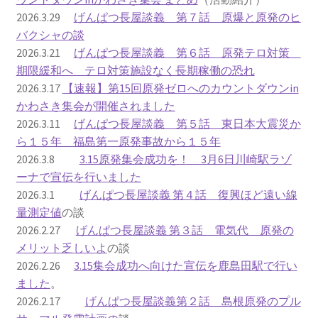
2026.3.29
げんぱつ長屋談義 第７話 原爆と原発のヒ
ギャラリー_2024.3.10
バクシャの談
2026.3.21
げんぱつ長屋談義 第６話 原発テロ対策
ギャラリー_2025.3.23
期限緩和へ テロ対策施設なく長期稼働の恐れ
2026.3.17
【速報】第15回原発ゼロへのカウントダウンin
かわさき集会が開催されました
ギャラリー_2026.3.15
2026.3.11
げんぱつ長屋談義 第５話 東日本大震災か
ら１５年 福島第一原発事故から１５年
原発ゼロと未来
2026.3.8
3.15原発集会成功を！ 3月6日川崎駅ラゾ
ーナで宣伝を行いました
原発動向
2026.3.1
げんぱつ長屋談義 第４話 復興ほど遠い線
量測定値
の談
原発 日誌
2026.2.27
げんぱつ長屋談義 第３話 電気代 原発の
メリット乏しいよ
の談
2022.7.15東電・株主訴訟 経営陣に13兆円賠償命令
2026.2.26
3.15集会成功へ向けた宣伝を鹿島田駅で行い
ました
。
2022.8.1 福島第一原発 汚染配管撤去 失敗続きで計画
2026.2.17
げんぱつ長屋談義第２話 島根原発のプル
断念