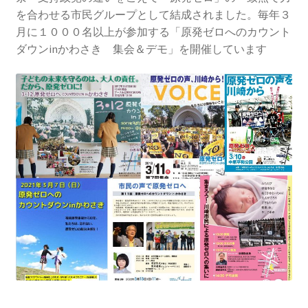
2013.3.10 第２回原発ゼロへのカウントダウンinかわ
を合わせる市民グループとして結成されました。毎年３
さき 集会
月に１０００名以上が参加する「原発ゼロへのカウント
ダウンinかわさき 集会＆デモ」を開催しています
2014.3.16 第３回原発ゼロへのカウントダウンinかわ
さき 集会
2014.10.13 「今こそ９条inかわさき」大集会 第二分
科会【原発は人権問題だ】 福島からの発言
2022.3.13 第11回原発ゼロへのカウントダウンinかわ
さき 集会
2015.3.8 第4回原発ゼロへのカウントダウンinかわさ
き 集会
2016.1.31 日本と原発上映会＆講演会