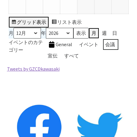
12
12
12
12
1
1
1
月
月
月
月
月
月
月
28
29
30
31
1
2
3
グリッド
表示
リスト
表示
日
日
日
日
日
日
日
月
年
月
週
日
イベントのカテ
General
イベント
会議
ゴリー
宣伝
すべて
Tweets by GZCDkawasaki