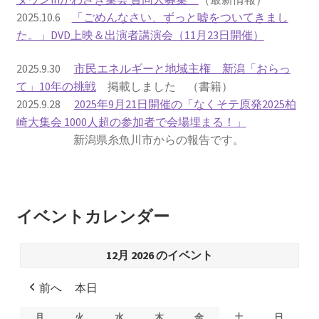
2025.10.6
「ごめんなさい、ずっと嘘をついてきまし
書籍
た。」DVD上映＆出演者講演会（11月23日開催）
2022.12.29 原発事故と甲状腺がん
2025.9.30
市民エネルギーと地域主権 新潟「おらっ
て」10年の挑戦
掲載しました （書籍）
2025.9.28
2025年9月21日開催の「なくそテ原発2025柏
2023.1.26 「脱原発」成長論
崎大集会 1000人超の参加者で会場埋まる！」
新潟県糸魚川市からの報告です。
2023.2.7 いまこそ私は原発に反対します
なぜ首都圏でガンが６０万人 増えているのか！？
イベントカレンダー
南海トラフ巨大地震でも原発は大丈夫と言う人々
12月 2026 のイベント
2025.9.30 市民エネルギーと地域主権
前へ
本日
2026.5.3 原発を止めた町
月
月
火
火
水
水
木
木
金
金
土
土
日
日