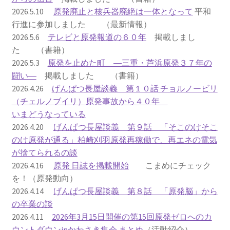
2026.5.10
原発廃止と核兵器廃絶は一体となって
平和
2023.10.8 原発ゼロへのカウントダウンinかわさき
行進に参加しました （最新情報）
講演会開催
2026.5.6
テレビと原発報道の６０年
掲載しまし
た （書籍）
2024.3.10第13回原発ゼロへのカウントダウンinかわさ
2026.5.3
原発を止めた町 ―三重・芦浜原発３７年の
き集会
闘い―
掲載しました （書籍）
2026.4.26
げんぱつ長屋談義 第１０話 チョルノービリ
2024.10.13 映画「決断」上映と講演会を開催
（チェルノブイリ）原発事故から４０年
いまどうなっている
2025.3.23第14回原発ゼロへのカウントダウンinかわさ
2026.4.20
げんぱつ長屋談義 第９話 「そこのけそこ
き集会開催
のけ原発が通る」柏崎刈羽原発再稼働で、再エネの電気
が捨てられるの談
2026.3.15 第１５回原発ゼロへのカウントダウンinか
2026.4.16
原発 日誌を掲載開始
こまめにチェック
わさき集会開催
を！（原発動向）
2026.4.14
げんぱつ長屋談義 第８話 「原発脳」から
ギャラリー
の卒業の談
2026.4.11
2026年3月15日開催の第15回原発ゼロへのカ
ギャラリー_2023.3.12
ウントダウンinかわさき集会 まとめ
（活動紹介）