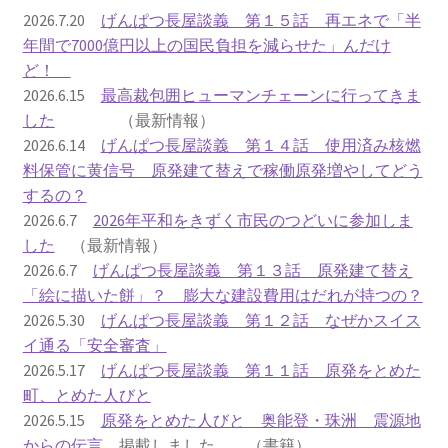
2016.3 .13 第5回原発ゼロへのカウントダウンinかわさ
2026.7.20
げんぱつ長屋談義 第１５話 再エネで「半
き 集会
年間で7000億円以上の国民負担を減らせた」んだけ
ど！
2017.3.12 第6回原発ゼロへのカウントダウンinかわさ
2026.6.15
最高裁包囲ヒューマンチェーンに行ってきま
き 集会
した
（最新情報）
2026.6.14
げんぱつ長屋談義 第１４話 使用済み核燃
2018.3.11 第７回原発ゼロへのカウントダウンinかわ
料保管に黄信号 原発建て替えで稼働原発増やしてどう
さき集会
するの？
2026.6.7
2026年平和をきずく市民のつどいに参加しま
2019.3.10 第8回 原発ゼロへのカウントダウンinかわ
した
（最新情報）
さき 集会
2026.6.7
げんぱつ長屋談義 第１３話 原発建て替え
「絵に描いた餅」？ 膨大な建設費用はだれが持つの？
2023.3.12 第12回原発ゼロへのカウントダウンinかわ
2026.5.30
げんぱつ長屋談義 第１２話 なぜかスイス
さき集会
イ通る「安全審査」
2026.5.17
げんぱつ長屋談義 第１１話 原発をとめた
2023.6.25（日）映画「原発をとめた裁判長 そして
町、とめた人びと
原発をとめる農家たち」上映会を開催
2026.5.15
原発をとめた人びと 奥能登・珠洲 震源地
からの伝言
掲載しました （書籍）