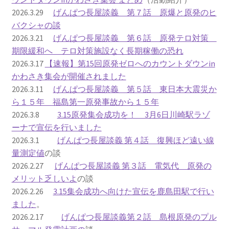
2026.3.29
げんぱつ長屋談義 第７話 原爆と原発のヒ
ギャラリー_2024.3.10
バクシャの談
2026.3.21
げんぱつ長屋談義 第６話 原発テロ対策
ギャラリー_2025.3.23
期限緩和へ テロ対策施設なく長期稼働の恐れ
2026.3.17
【速報】第15回原発ゼロへのカウントダウンin
かわさき集会が開催されました
ギャラリー_2026.3.15
2026.3.11
げんぱつ長屋談義 第５話 東日本大震災か
ら１５年 福島第一原発事故から１５年
原発ゼロと未来
2026.3.8
3.15原発集会成功を！ 3月6日川崎駅ラゾ
ーナで宣伝を行いました
原発動向
2026.3.1
げんぱつ長屋談義 第４話 復興ほど遠い線
量測定値
の談
原発 日誌
2026.2.27
げんぱつ長屋談義 第３話 電気代 原発の
メリット乏しいよ
の談
2022.7.15東電・株主訴訟 経営陣に13兆円賠償命令
2026.2.26
3.15集会成功へ向けた宣伝を鹿島田駅で行い
ました
。
2022.8.1 福島第一原発 汚染配管撤去 失敗続きで計画
2026.2.17
げんぱつ長屋談義第２話 島根原発のプル
断念