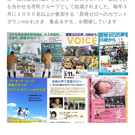
2013.3.10 第２回原発ゼロへのカウントダウンinかわ
を合わせる市民グループとして結成されました。毎年３
さき 集会
月に１０００名以上が参加する「原発ゼロへのカウント
ダウンinかわさき 集会＆デモ」を開催しています
2014.3.16 第３回原発ゼロへのカウントダウンinかわ
さき 集会
2014.10.13 「今こそ９条inかわさき」大集会 第二分
科会【原発は人権問題だ】 福島からの発言
2022.3.13 第11回原発ゼロへのカウントダウンinかわ
さき 集会
2015.3.8 第4回原発ゼロへのカウントダウンinかわさ
き 集会
2016.1.31 日本と原発上映会＆講演会