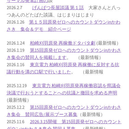
サーマル発電計画の
談
2026.2.7
げんぱつ長屋談議 第１話
大家さんと八っ
2022.8.9 福島第一原発 汚染水海洋放出トンネル工事
つあんのどたばた談議、はじまりはじまり
着工
2026.1.26
第１５回原発ゼロへのカウントダウンinかわ
さき 集会＆デモ 紹介ページ
2022.12.25美浜原発 運転停止認めず 稼働４０年
2026.1.24
柏崎刈羽原発 再稼働ドタバタ劇
(最新情報）
超 老朽対策容認
2026.1.19
第15回原発ゼロへのカウントダウンinかわさ
き集会の賛同人を掲載します
。 （最新情報）
2023.1.19 東電旧経営陣、二審も無罪 民事裁判で認
2026.1.16
東京電力 柏崎刈羽原発 再稼働に反対する抗
めた「長期評価」を否定
議行動を溝の口駅で行いました
。 （最新情報
原子力規制委員会「原発60年超運転」正式決定見送
2025.12.19
東京電力 柏崎刈羽原発再稼働容認を県議会
り
決議で行おうとすることへの抗議と撤回を求める声明
(最新情報）
原子力規制委員会「原発60年超運転」正式決定先送
2025.12.2
第15回原発ゼロへのカウントダウンinかわさ
りからわずか5日で、多数決決定
き集会 賛同広告/展示ブース募集
（最新情報）
2025.11.6
2026.3.15開催 第15回原発ゼロへのカウント
「原発６０年超へ」閣議決定
ダウンinかわさき集会 賛同人募集
（最新情報）