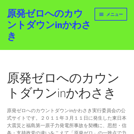
原発ゼロへのカウ
ナ
コ
メニュー
ビ
ン
ントダウンinかわさ
ゲ
テ
き
ー
ン
シ
ツ
ョ
へ
ホーム
ン
ス
へ
キ
最新情報
ス
ッ
原発ゼロへのカウン
キ
プ
活動紹介
ッ
トダウンinかわさき
プ
2012.3.11 「原発ゼロへのカウントダウンinかわさ
き」「原発ゼロへの行進！誰でもデモ！」
原発ゼロへのカウントダウンinかわさき実行委員会の公
式サイトです。２０１１年３月１１日に発生した東日本
原発ゼロ金曜日行動 inかわさき
大震災と福島第一原子力発電所事故を契機に、思想・信
条・支持政党の違いをこえて「原発ゼロ」の一致点で力