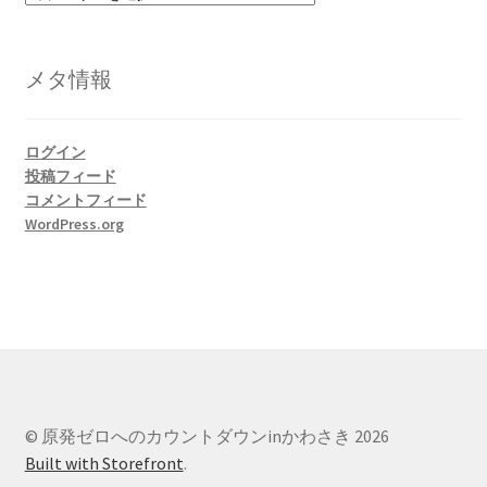
テ
ゴ
リ
メタ情報
ー
ログイン
投稿フィード
コメントフィード
WordPress.org
© 原発ゼロへのカウントダウンinかわさき 2026
Built with Storefront
.