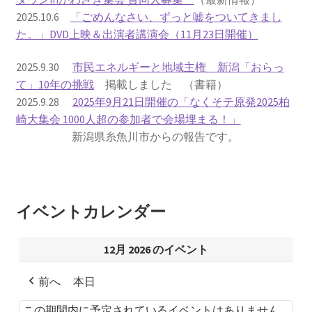
2025.10.6
「ごめんなさい、ずっと嘘をついてきまし
書籍
た。」DVD上映＆出演者講演会（11月23日開催）
2022.12.29 原発事故と甲状腺がん
2025.9.30
市民エネルギーと地域主権 新潟「おらっ
て」10年の挑戦
掲載しました （書籍）
2025.9.28
2025年9月21日開催の「なくそテ原発2025柏
2023.1.26 「脱原発」成長論
崎大集会 1000人超の参加者で会場埋まる！」
新潟県糸魚川市からの報告です。
2023.2.7 いまこそ私は原発に反対します
なぜ首都圏でガンが６０万人 増えているのか！？
イベントカレンダー
南海トラフ巨大地震でも原発は大丈夫と言う人々
12月 2026 のイベント
2025.9.30 市民エネルギーと地域主権
前へ
本日
2026.5.3 原発を止めた町
この期間内に予定されているイベントはありません