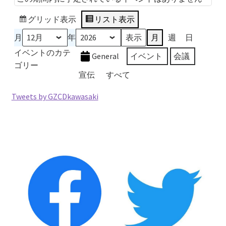
2026.5.6 テレビと原発報道の60年
グリッド
表示
リスト
表示
2026.5.15 原発をとめた人びと
月
年
月
週
日
イベントのカテ
General
イベント
会議
他サイト
ゴリー
宣伝
すべて
問合せ・メルマガ
Tweets by GZCDkawasaki