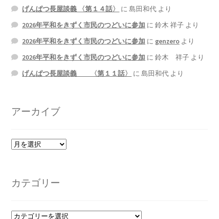
げんぱつ長屋談義 〈第１４話〉
に
島田和代
より
2026年平和をきずく市民のつどいに参加
に
鈴木 祥子
より
2026年平和をきずく市民のつどいに参加
に
genzero
より
2026年平和をきずく市民のつどいに参加
に
鈴木 祥子
より
げんぱつ長屋談義 〈第１１話〉
に
島田和代
より
アーカイブ
ア
ー
カ
イ
カテゴリー
ブ
カ