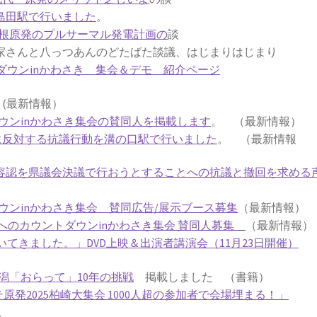
鹿島田駅で行いました
。
根原発のプルサーマル発電計画の
談
さんと八っつあんのどたばた談議、はじまりはじまり
ダウンinかわさき 集会＆デモ 紹介ページ
劇
(最新情報）
ウンinかわさき集会の賛同人を掲載します
。 （最新情報）
働に反対する抗議行動を溝の口駅で行いました
。 （最新情報
働容認を県議会決議で行おうとすることへの抗議と撤回を求める
ウンinかわさき集会 賛同広告/展示ブース募集
（最新情報）
発ゼロへのカウントダウンinかわさき集会 賛同人募集
（最新情報）
てきました。」DVD上映＆出演者講演会（11月23日開催）
潟「おらって」10年の挑戦
掲載しました （書籍）
テ原発2025柏崎大集会 1000人超の参加者で会場埋まる！」
。