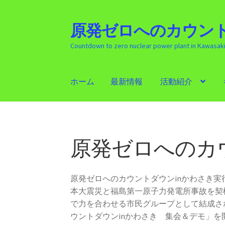
原発ゼロへのカウント
ナ
コ
ビ
ン
Countdown to zero nuclear power plant in Kawasak
ゲ
テ
ー
ン
シ
ツ
ホーム
最新情報
活動紹介
ョ
へ
ン
ス
ホーム
最新情報
活動紹介
ギャラリー
原発
へ
キ
ス
ッ
キ
プ
原発ゼロへのカ
ッ
プ
原発ゼロへのカウントダウンinかわさき
本大震災と福島第一原子力発電所事故を契
で力を合わせる市民グループとして結成さ
ウントダウンinかわさき 集会＆デモ」を