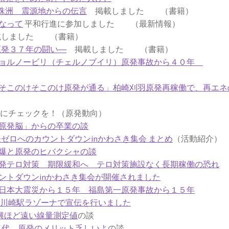
珠洲 震源地からの伝言
掲載しました （書籍）
なって
平和行進に参加しました （最新情報）
しました （書籍）
原発３７年の闘い―
掲載しました （書籍）
チョルノービリ（チェルノブイリ）原発事故から４０年
そこのけそこのけ原発が通る」柏崎刈羽原発再稼働で、再エネ
チェックを！（原発動向）
原発脳」からの卒業の談
原発ゼロへのカウントダウンinかわさき集会 まとめ
（活動紹介）
爆と原発のヒバクシャの談
発テロ対策 期限緩和へ テロ対策施設なく長期稼働の恐れ
ントダウンinかわさき集会が開催されました
日本大震災から１５年 福島第一原発事故から１５年
6日川崎駅ラゾーナで宣伝を行いました
興ほど遠い線量測定値
の談
気代 原発のメリット乏しいよ
の談