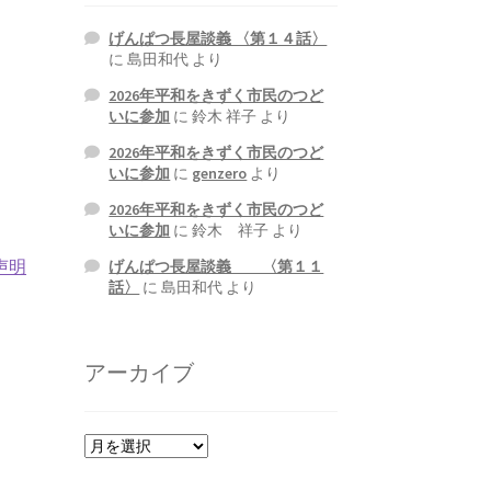
げんぱつ長屋談義 〈第１４話〉
に
島田和代
より
2026年平和をきずく市民のつど
いに参加
に
鈴木 祥子
より
2026年平和をきずく市民のつど
いに参加
に
genzero
より
2026年平和をきずく市民のつど
いに参加
に
鈴木 祥子
より
声明
げんぱつ長屋談義 〈第１１
話〉
に
島田和代
より
アーカイブ
ア
ー