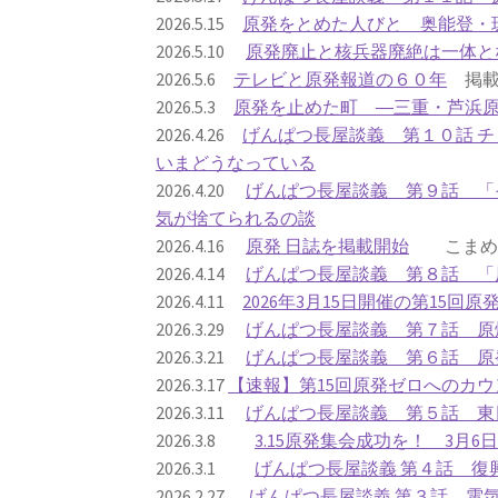
2026.5.15
原発をとめた人びと 奥能登・
2026.5.10
原発廃止と核兵器廃絶は一体と
2026.5.6
テレビと原発報道の６０年
掲載
2026.5.3
原発を止めた町 ―三重・芦浜
2026.4.26
げんぱつ長屋談義 第１０話 
いまどうなっている
2026.4.20
げんぱつ長屋談義 第９話 「
気が捨てられるの談
2026.4.16
原発 日誌を掲載開始
こまめに
2026.4.14
げんぱつ長屋談義 第８話 「
2026.4.11
2026年3月15日開催の第15回
2026.3.29
げんぱつ長屋談義 第７話 原
2026.3.21
げんぱつ長屋談義 第６話 原
2026.3.17
【速報】第15回原発ゼロへのカウ
2026.3.11
げんぱつ長屋談義 第５話 東
2026.3.8
3.15原発集会成功を！ 3月
2026.3.1
げんぱつ長屋談義 第４話 復
2026.2.27
げんぱつ長屋談義 第３話 電