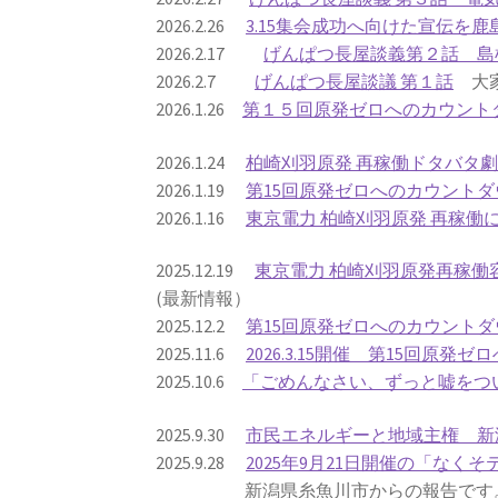
2026.2.26
3.15集会成功へ向けた宣伝を
2026.2.17
げんぱつ長屋談義第２話 島
2026.2.7
げんぱつ長屋談議 第１話
大家
2026.1.26
第１５回原発ゼロへのカウント
2026.1.24
柏崎刈羽原発 再稼働ドタバタ
2026.1.19
第15回原発ゼロへのカウントダ
2026.1.16
東京電力 柏崎刈羽原発 再稼
2025.12.19
東京電力 柏崎刈羽原発再稼
(最新情報）
2025.12.2
第15回原発ゼロへのカウントダ
2025.11.6
2026.3.15開催 第15回原
2025.10.6
「ごめんなさい、ずっと嘘をつい
2025.9.30
市民エネルギーと地域主権 新
2025.9.28
2025年9月21日開催の「なくそ
新潟県糸魚川市からの報告です