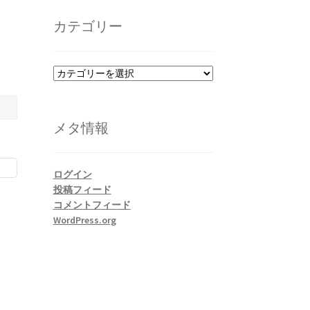
カ
イ
カテゴリー
ブ
カ
テ
ゴ
リ
メタ情報
ー
ログイン
投稿フィード
コメントフィード
WordPress.org