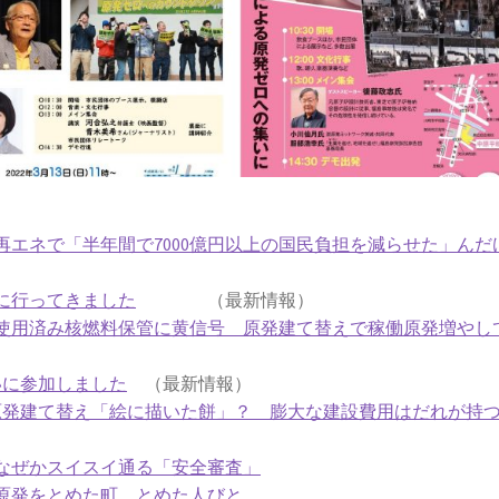
エネで「半年間で7000億円以上の国民負担を減らせた」んだ
に行ってきました
（最新情報）
使用済み核燃料保管に黄信号 原発建て替えで稼働原発増やし
いに参加しました
（最新情報）
原発建て替え「絵に描いた餅」？ 膨大な建設費用はだれが持
なぜかスイスイ通る「安全審査」
原発をとめた町、とめた人びと