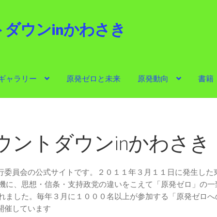
ダウンinかわさき
i
ギャラリー
原発ゼロと未来
原発動向
書籍
ゼロと未来
原発動向
書籍
他サイト
問合せ・メルマガ
ウントダウンinかわさき
実行委員会の公式サイトです。２０１１年３月１１日に発生した
機に、思想・信条・支持政党の違いをこえて「原発ゼロ」の一
れました。毎年３月に１０００名以上が参加する「原発ゼロへ
開催しています