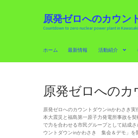
原発ゼロへのカウント
ナ
コ
ビ
ン
Countdown to zero nuclear power plant in Kawasak
ゲ
テ
ー
ン
シ
ツ
ホーム
最新情報
活動紹介
ョ
へ
ン
ス
ホーム
最新情報
活動紹介
ギャラリー
原発
へ
キ
ス
ッ
キ
プ
原発ゼロへのカ
ッ
プ
原発ゼロへのカウントダウンinかわさき
本大震災と福島第一原子力発電所事故を契
で力を合わせる市民グループとして結成さ
ウントダウンinかわさき 集会＆デモ」を