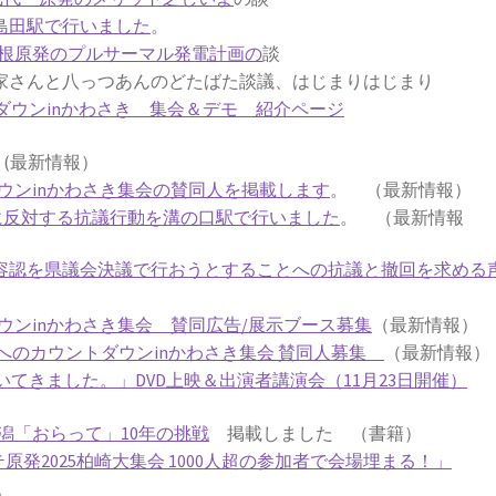
鹿島田駅で行いました
。
根原発のプルサーマル発電計画の
談
さんと八っつあんのどたばた談議、はじまりはじまり
ダウンinかわさき 集会＆デモ 紹介ページ
劇
(最新情報）
ウンinかわさき集会の賛同人を掲載します
。 （最新情報）
働に反対する抗議行動を溝の口駅で行いました
。 （最新情報
働容認を県議会決議で行おうとすることへの抗議と撤回を求める
ウンinかわさき集会 賛同広告/展示ブース募集
（最新情報）
発ゼロへのカウントダウンinかわさき集会 賛同人募集
（最新情報）
てきました。」DVD上映＆出演者講演会（11月23日開催）
潟「おらって」10年の挑戦
掲載しました （書籍）
テ原発2025柏崎大集会 1000人超の参加者で会場埋まる！」
。