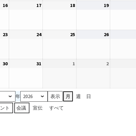
16
2026
17
2026
18
2026
19
2026
9
10
11
12
年
年
年
年
日
日
日
日
12
12
12
12
月
月
月
月
23
2026
24
2026
25
2026
26
2026
16
17
18
19
年
年
年
年
日
日
日
日
12
12
12
12
月
月
月
月
30
2026
31
2026
1
2027
2
2027
23
24
25
26
年
年
年
年
日
日
日
日
12
12
1
1
月
月
月
月
30
31
1
2
年
月
週
日
日
日
日
日
ベント
会議
宣伝
すべて