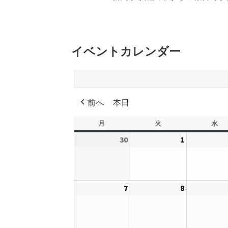
イベントカレンダー
前へ
本日
月
月
火
火
水
水
曜
曜
曜
30
2026
1
2026
日
日
日
年
年
11
12
月
月
7
2026
8
2026
30
1
年
年
日
日
12
12
月
月