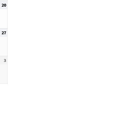
20
2026
13
年
日
12
月
27
2026
20
年
日
12
月
3
2027
27
年
日
1
月
3
日