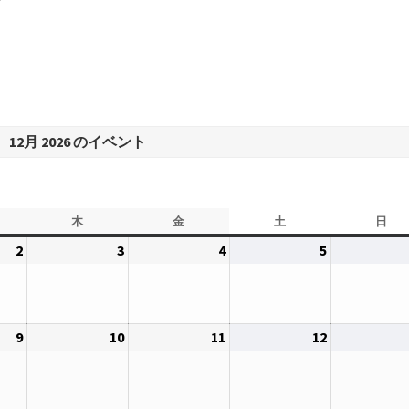
12月 2026 のイベント
木
木
金
金
土
土
日
日
曜
曜
曜
曜
2
2026
3
2026
4
2026
5
2026
日
日
日
日
年
年
年
年
12
12
12
12
月
月
月
月
9
2026
10
2026
11
2026
12
2026
2
3
4
5
年
年
年
年
日
日
日
日
12
12
12
12
月
月
月
月