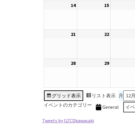
14
2026
15
2026
7
8
年
年
日
日
12
12
月
月
21
2026
22
2026
14
15
年
年
日
日
12
12
月
月
28
2026
29
2026
21
22
年
年
日
日
12
12
月
月
28
29
グリッド
表示
リスト
表示
月
日
日
イベントのカテゴリー
General
イ
Tweets by GZCDkawasaki