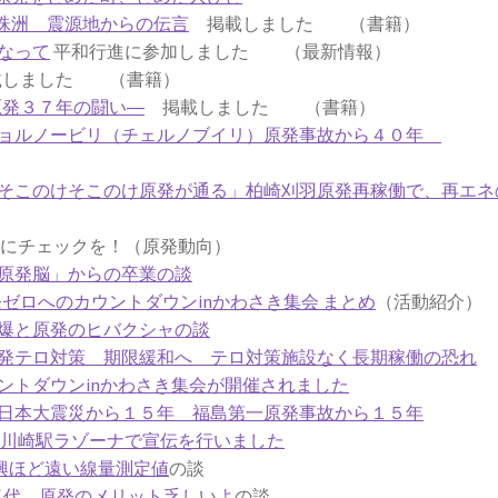
珠洲 震源地からの伝言
掲載しました （書籍）
なって
平和行進に参加しました （最新情報）
しました （書籍）
原発３７年の闘い―
掲載しました （書籍）
チョルノービリ（チェルノブイリ）原発事故から４０年
そこのけそこのけ原発が通る」柏崎刈羽原発再稼働で、再エネ
チェックを！（原発動向）
原発脳」からの卒業の談
原発ゼロへのカウントダウンinかわさき集会 まとめ
（活動紹介）
爆と原発のヒバクシャの談
発テロ対策 期限緩和へ テロ対策施設なく長期稼働の恐れ
ントダウンinかわさき集会が開催されました
日本大震災から１５年 福島第一原発事故から１５年
6日川崎駅ラゾーナで宣伝を行いました
興ほど遠い線量測定値
の談
気代 原発のメリット乏しいよ
の談