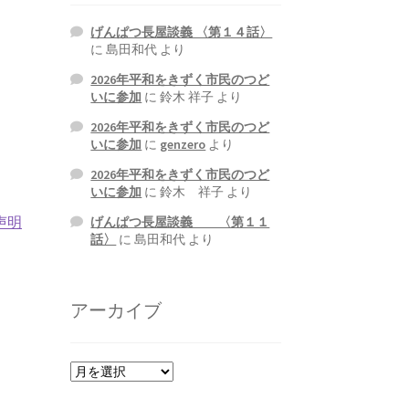
げんぱつ長屋談義 〈第１４話〉
に
島田和代
より
2026年平和をきずく市民のつど
いに参加
に
鈴木 祥子
より
2026年平和をきずく市民のつど
いに参加
に
genzero
より
2026年平和をきずく市民のつど
いに参加
に
鈴木 祥子
より
声明
げんぱつ長屋談義 〈第１１
話〉
に
島田和代
より
アーカイブ
ア
ー