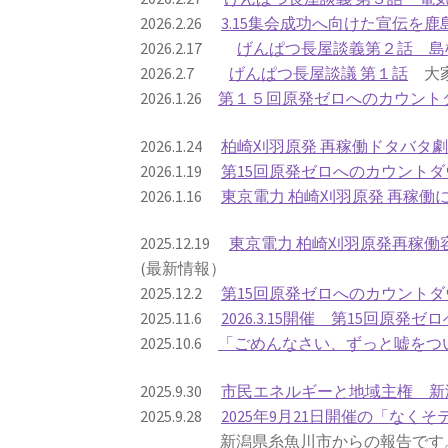
2026.2.26
3.15集会成功へ向けた宣伝を
2026.2.17
げんぱつ長屋談義第２話 島
2026.2.7
げんぱつ長屋談議 第１話
大家
2026.1.26
第１５回原発ゼロへのカウント
2026.1.24
柏崎刈羽原発 再稼働ドタバタ
2026.1.19
第15回原発ゼロへのカウントダ
2026.1.16
東京電力 柏崎刈羽原発 再稼
2025.12.19
東京電力 柏崎刈羽原発再稼
(最新情報）
2025.12.2
第15回原発ゼロへのカウントダ
2025.11.6
2026.3.15開催 第15回原
2025.10.6
「ごめんなさい、ずっと嘘をつい
2025.9.30
市民エネルギーと地域主権 新
2025.9.28
2025年9月21日開催の「なくそ
新潟県糸魚川市からの報告です