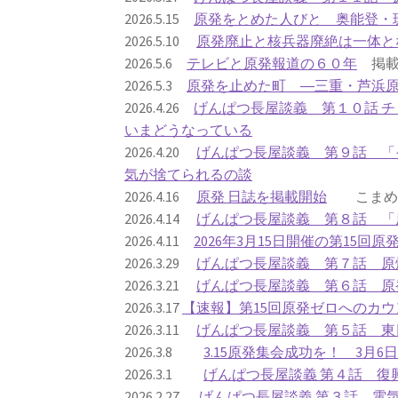
2026.5.15
原発をとめた人びと 奥能登・
2026.5.10
原発廃止と核兵器廃絶は一体と
2026.5.6
テレビと原発報道の６０年
掲載
2026.5.3
原発を止めた町 ―三重・芦浜
2026.4.26
げんぱつ長屋談義 第１０話 
いまどうなっている
2026.4.20
げんぱつ長屋談義 第９話 「
気が捨てられるの談
2026.4.16
原発 日誌を掲載開始
こまめに
2026.4.14
げんぱつ長屋談義 第８話 「
2026.4.11
2026年3月15日開催の第15回
2026.3.29
げんぱつ長屋談義 第７話 原
2026.3.21
げんぱつ長屋談義 第６話 原
2026.3.17
【速報】第15回原発ゼロへのカウ
2026.3.11
げんぱつ長屋談義 第５話 東
2026.3.8
3.15原発集会成功を！ 3月
2026.3.1
げんぱつ長屋談義 第４話 復
2026.2.27
げんぱつ長屋談義 第３話 電