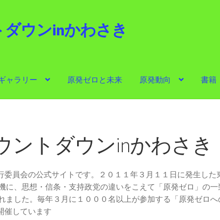
ダウンinかわさき
i
ギャラリー
原発ゼロと未来
原発動向
書籍
ゼロと未来
原発動向
書籍
他サイト
問合せ・メルマガ
ウントダウンinかわさき
実行委員会の公式サイトです。２０１１年３月１１日に発生した
機に、思想・信条・支持政党の違いをこえて「原発ゼロ」の一
れました。毎年３月に１０００名以上が参加する「原発ゼロへ
開催しています