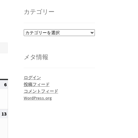
カ
イ
カテゴリー
ブ
カ
テ
ゴ
リ
メタ情報
ー
ログイン
6
2026
投稿フィード
コメントフィード
年
WordPress.org
12
月
13
2026
6
年
日
12
月