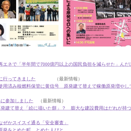
エネで「半年間で7000億円以上の国民負担を減らせた」んだ
に行ってきました
（最新情報）
使用済み核燃料保管に黄信号 原発建て替えで稼働原発増やし
いに参加しました
（最新情報）
原発建て替え「絵に描いた餅」？ 膨大な建設費用はだれが持
なぜかスイスイ通る「安全審査」
原発をとめた町、とめた人びと