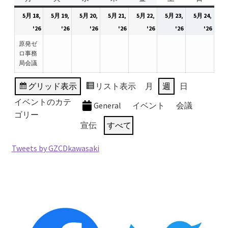
2026.5.6 テレビと原発報道の60年
曜
曜
曜
曜
曜
曜
曜
5月 18,
5月 19,
5月 20,
5月 21,
5月 22,
5月 23,
5月 24,
日
日
日
日
日
日
日
2026
(1
2026
2026
2026
2026
2026
2026
'26
'26
'26
'26
'26
'26
'26
2026.5.15 原発をとめた人びと
年
件
年
年
年
年
年
年
原発ゼ
5
の
5
5
5
5
5
5
ロ事務
他サイト
局会議
月
イ
月
月
月
月
月
月
18
ベ
19
20
21
22
23
24
グリッド
表示
リスト
表示
月
週
日
問合せ・メルマガ
日
ン
日
日
日
日
日
日
イベントのカテ
ト)
General
イベント
会議
ゴリー
宣伝
すべて
Tweets by GZCDkawasaki