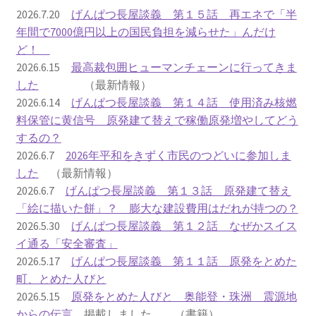
2016.3 .13 第5回原発ゼロへのカウントダウンinかわさ
2026.7.20
げんぱつ長屋談義 第１５話 再エネで「半
き 集会
年間で7000億円以上の国民負担を減らせた」んだけ
ど！
2017.3.12 第6回原発ゼロへのカウントダウンinかわさ
2026.6.15
最高裁包囲ヒューマンチェーンに行ってきま
き 集会
した
（最新情報）
2026.6.14
げんぱつ長屋談義 第１４話 使用済み核燃
2018.3.11 第７回原発ゼロへのカウントダウンinかわ
料保管に黄信号 原発建て替えで稼働原発増やしてどう
さき集会
するの？
2026.6.7
2026年平和をきずく市民のつどいに参加しま
2019.3.10 第8回 原発ゼロへのカウントダウンinかわ
した
（最新情報）
さき 集会
2026.6.7
げんぱつ長屋談義 第１３話 原発建て替え
「絵に描いた餅」？ 膨大な建設費用はだれが持つの？
2023.3.12 第12回原発ゼロへのカウントダウンinかわ
2026.5.30
げんぱつ長屋談義 第１２話 なぜかスイス
さき集会
イ通る「安全審査」
2026.5.17
げんぱつ長屋談義 第１１話 原発をとめた
2023.6.25（日）映画「原発をとめた裁判長 そして
町、とめた人びと
原発をとめる農家たち」上映会を開催
2026.5.15
原発をとめた人びと 奥能登・珠洲 震源地
からの伝言
掲載しました （書籍）