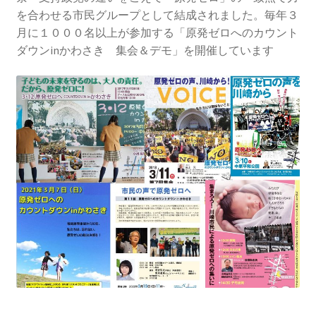
2013.3.10 第２回原発ゼロへのカウントダウンinかわ
を合わせる市民グループとして結成されました。毎年３
さき 集会
月に１０００名以上が参加する「原発ゼロへのカウント
ダウンinかわさき 集会＆デモ」を開催しています
2014.3.16 第３回原発ゼロへのカウントダウンinかわ
さき 集会
2014.10.13 「今こそ９条inかわさき」大集会 第二分
科会【原発は人権問題だ】 福島からの発言
2022.3.13 第11回原発ゼロへのカウントダウンinかわ
さき 集会
2015.3.8 第4回原発ゼロへのカウントダウンinかわさ
き 集会
2016.1.31 日本と原発上映会＆講演会