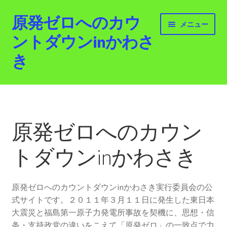
原発ゼロへのカウ
ナ
コ
メニュー
ビ
ン
ントダウンinかわさ
ゲ
テ
き
ー
ン
シ
ツ
ョ
へ
ホーム
ン
ス
へ
キ
最新情報
ス
ッ
原発ゼロへのカウン
キ
プ
活動紹介
ッ
トダウンinかわさき
プ
2012.3.11 「原発ゼロへのカウントダウンinかわさ
き」「原発ゼロへの行進！誰でもデモ！」
原発ゼロへのカウントダウンinかわさき実行委員会の公
式サイトです。２０１１年３月１１日に発生した東日本
原発ゼロ金曜日行動 inかわさき
大震災と福島第一原子力発電所事故を契機に、思想・信
条・支持政党の違いをこえて「原発ゼロ」の一致点で力