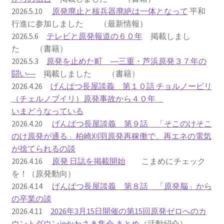
2026.5.10
原発廃止と核兵器廃絶は一体となって
平和
2023.10.8 原発ゼロへのカウントダウンinかわさき
行進に参加しました （最新情報）
講演会開催
2026.5.6
テレビと原発報道の６０年
掲載しまし
た （書籍）
2024.3.10第13回原発ゼロへのカウントダウンinかわさ
2026.5.3
原発を止めた町 ―三重・芦浜原発３７年の
き集会
闘い―
掲載しました （書籍）
2026.4.26
げんぱつ長屋談義 第１０話 チョルノービリ
2024.10.13 映画「決断」上映と講演会を開催
（チェルノブイリ）原発事故から４０年
いまどうなっている
2025.3.23第14回原発ゼロへのカウントダウンinかわさ
2026.4.20
げんぱつ長屋談義 第９話 「そこのけそこ
き集会開催
のけ原発が通る」柏崎刈羽原発再稼働で、再エネの電気
が捨てられるの談
2026.3.15 第１５回原発ゼロへのカウントダウンinか
2026.4.16
原発 日誌を掲載開始
こまめにチェック
わさき集会開催
を！（原発動向）
2026.4.14
げんぱつ長屋談義 第８話 「原発脳」から
ギャラリー
の卒業の談
2026.4.11
2026年3月15日開催の第15回原発ゼロへのカ
ギャラリー_2023.3.12
ウントダウンinかわさき集会 まとめ
（活動紹介）