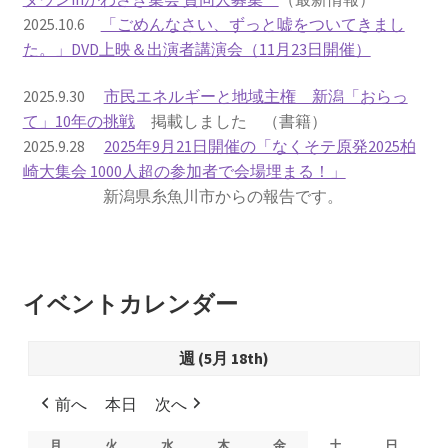
2025.10.6
「ごめんなさい、ずっと嘘をついてきまし
書籍
た。」DVD上映＆出演者講演会（11月23日開催）
2022.12.29 原発事故と甲状腺がん
2025.9.30
市民エネルギーと地域主権 新潟「おらっ
て」10年の挑戦
掲載しました （書籍）
2025.9.28
2025年9月21日開催の「なくそテ原発2025柏
2023.1.26 「脱原発」成長論
崎大集会 1000人超の参加者で会場埋まる！」
新潟県糸魚川市からの報告です。
2023.2.7 いまこそ私は原発に反対します
なぜ首都圏でガンが６０万人 増えているのか！？
イベントカレンダー
南海トラフ巨大地震でも原発は大丈夫と言う人々
週 (5月 18th)
2025.9.30 市民エネルギーと地域主権
前へ
本日
次へ
2026.5.3 原発を止めた町
月
月
火
火
水
水
木
木
金
金
土
土
日
日