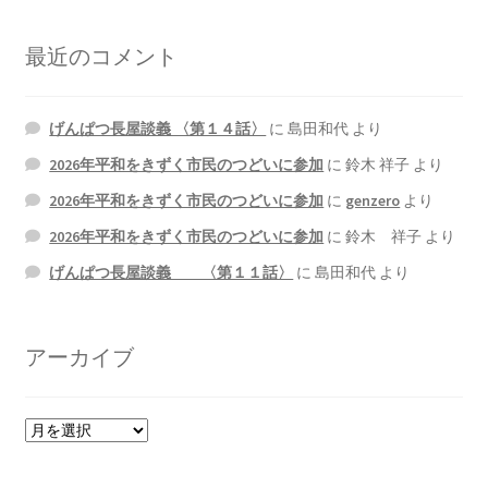
最近のコメント
げんぱつ長屋談義 〈第１４話〉
に
島田和代
より
2026年平和をきずく市民のつどいに参加
に
鈴木 祥子
より
2026年平和をきずく市民のつどいに参加
に
genzero
より
2026年平和をきずく市民のつどいに参加
に
鈴木 祥子
より
げんぱつ長屋談義 〈第１１話〉
に
島田和代
より
アーカイブ
ア
ー
カ