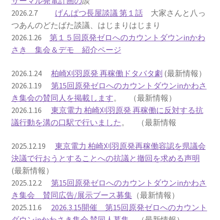
サーマル発電計画の
談
2026.2.7
げんぱつ長屋談議 第１話
大家さんと八っ
2022.8.9 福島第一原発 汚染水海洋放出トンネル工事
つあんのどたばた談議、はじまりはじまり
着工
2026.1.26
第１５回原発ゼロへのカウントダウンinかわ
さき 集会＆デモ 紹介ページ
2022.12.25美浜原発 運転停止認めず 稼働４０年
2026.1.24
柏崎刈羽原発 再稼働ドタバタ劇
(最新情報）
超 老朽対策容認
2026.1.19
第15回原発ゼロへのカウントダウンinかわさ
き集会の賛同人を掲載します
。 （最新情報）
2023.1.19 東電旧経営陣、二審も無罪 民事裁判で認
2026.1.16
東京電力 柏崎刈羽原発 再稼働に反対する抗
めた「長期評価」を否定
議行動を溝の口駅で行いました
。 （最新情報
原子力規制委員会「原発60年超運転」正式決定見送
2025.12.19
東京電力 柏崎刈羽原発再稼働容認を県議会
り
決議で行おうとすることへの抗議と撤回を求める声明
(最新情報）
原子力規制委員会「原発60年超運転」正式決定先送
2025.12.2
第15回原発ゼロへのカウントダウンinかわさ
りからわずか5日で、多数決決定
き集会 賛同広告/展示ブース募集
（最新情報）
2025.11.6
2026.3.15開催 第15回原発ゼロへのカウント
「原発６０年超へ」閣議決定
ダウンinかわさき集会 賛同人募集
（最新情報）