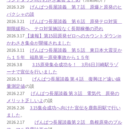
2026.3.29
げんぱつ長屋談義 第７話 原爆と原発のヒ
ギャラリー_2024.3.10
バクシャの談
2026.3.21
げんぱつ長屋談義 第６話 原発テロ対策
ギャラリー_2025.3.23
期限緩和へ テロ対策施設なく長期稼働の恐れ
2026.3.17
【速報】第15回原発ゼロへのカウントダウンin
かわさき集会が開催されました
ギャラリー_2026.3.15
2026.3.11
げんぱつ長屋談義 第５話 東日本大震災か
ら１５年 福島第一原発事故から１５年
原発ゼロと未来
2026.3.8
3.15原発集会成功を！ 3月6日川崎駅ラゾ
ーナで宣伝を行いました
原発動向
2026.3.1
げんぱつ長屋談義 第４話 復興ほど遠い線
量測定値
の談
原発 日誌
2026.2.27
げんぱつ長屋談義 第３話 電気代 原発の
メリット乏しいよ
の談
2022.7.15東電・株主訴訟 経営陣に13兆円賠償命令
2026.2.26
3.15集会成功へ向けた宣伝を鹿島田駅で行い
ました
。
2022.8.1 福島第一原発 汚染配管撤去 失敗続きで計画
2026.2.17
げんぱつ長屋談義第２話 島根原発のプル
断念