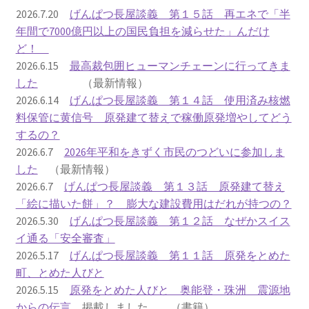
2016.3 .13 第5回原発ゼロへのカウントダウンinかわさ
2026.7.20
げんぱつ長屋談義 第１５話 再エネで「半
き 集会
年間で7000億円以上の国民負担を減らせた」んだけ
ど！
2017.3.12 第6回原発ゼロへのカウントダウンinかわさ
2026.6.15
最高裁包囲ヒューマンチェーンに行ってきま
き 集会
した
（最新情報）
2026.6.14
げんぱつ長屋談義 第１４話 使用済み核燃
2018.3.11 第７回原発ゼロへのカウントダウンinかわ
料保管に黄信号 原発建て替えで稼働原発増やしてどう
さき集会
するの？
2026.6.7
2026年平和をきずく市民のつどいに参加しま
2019.3.10 第8回 原発ゼロへのカウントダウンinかわ
した
（最新情報）
さき 集会
2026.6.7
げんぱつ長屋談義 第１３話 原発建て替え
「絵に描いた餅」？ 膨大な建設費用はだれが持つの？
2023.3.12 第12回原発ゼロへのカウントダウンinかわ
2026.5.30
げんぱつ長屋談義 第１２話 なぜかスイス
さき集会
イ通る「安全審査」
2026.5.17
げんぱつ長屋談義 第１１話 原発をとめた
2023.6.25（日）映画「原発をとめた裁判長 そして
町、とめた人びと
原発をとめる農家たち」上映会を開催
2026.5.15
原発をとめた人びと 奥能登・珠洲 震源地
からの伝言
掲載しました （書籍）