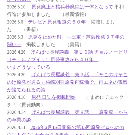
2026.5.10
原発廃止と核兵器廃絶は一体となって
平和
2023.10.8 原発ゼロへのカウントダウンinかわさき
行進に参加しました （最新情報）
講演会開催
2026.5.6
テレビと原発報道の６０年
掲載しまし
た （書籍）
2024.3.10第13回原発ゼロへのカウントダウンinかわさ
2026.5.3
原発を止めた町 ―三重・芦浜原発３７年の
き集会
闘い―
掲載しました （書籍）
2026.4.26
げんぱつ長屋談義 第１０話 チョルノービリ
2024.10.13 映画「決断」上映と講演会を開催
（チェルノブイリ）原発事故から４０年
いまどうなっている
2025.3.23第14回原発ゼロへのカウントダウンinかわさ
2026.4.20
げんぱつ長屋談義 第９話 「そこのけそこ
き集会開催
のけ原発が通る」柏崎刈羽原発再稼働で、再エネの電気
が捨てられるの談
2026.3.15 第１５回原発ゼロへのカウントダウンinか
2026.4.16
原発 日誌を掲載開始
こまめにチェック
わさき集会開催
を！（原発動向）
2026.4.14
げんぱつ長屋談義 第８話 「原発脳」から
ギャラリー
の卒業の談
2026.4.11
2026年3月15日開催の第15回原発ゼロへのカ
ギャラリー_2023.3.12
ウントダウンinかわさき集会 まとめ
（活動紹介）