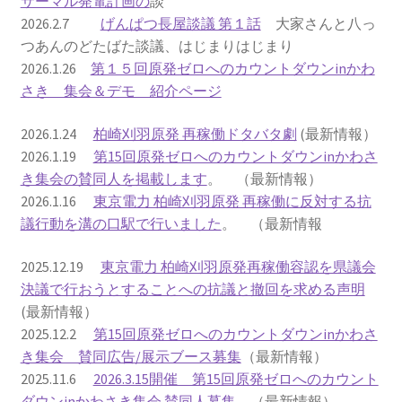
サーマル発電計画の
談
2026.2.7
げんぱつ長屋談議 第１話
大家さんと八っ
2022.8.9 福島第一原発 汚染水海洋放出トンネル工事
つあんのどたばた談議、はじまりはじまり
着工
2026.1.26
第１５回原発ゼロへのカウントダウンinかわ
さき 集会＆デモ 紹介ページ
2022.12.25美浜原発 運転停止認めず 稼働４０年
2026.1.24
柏崎刈羽原発 再稼働ドタバタ劇
(最新情報）
超 老朽対策容認
2026.1.19
第15回原発ゼロへのカウントダウンinかわさ
き集会の賛同人を掲載します
。 （最新情報）
2023.1.19 東電旧経営陣、二審も無罪 民事裁判で認
2026.1.16
東京電力 柏崎刈羽原発 再稼働に反対する抗
めた「長期評価」を否定
議行動を溝の口駅で行いました
。 （最新情報
原子力規制委員会「原発60年超運転」正式決定見送
2025.12.19
東京電力 柏崎刈羽原発再稼働容認を県議会
り
決議で行おうとすることへの抗議と撤回を求める声明
(最新情報）
原子力規制委員会「原発60年超運転」正式決定先送
2025.12.2
第15回原発ゼロへのカウントダウンinかわさ
りからわずか5日で、多数決決定
き集会 賛同広告/展示ブース募集
（最新情報）
2025.11.6
2026.3.15開催 第15回原発ゼロへのカウント
「原発６０年超へ」閣議決定
ダウンinかわさき集会 賛同人募集
（最新情報）