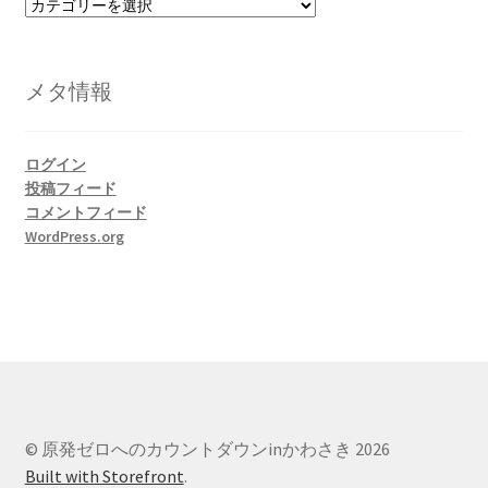
カ
テ
ゴ
リ
メタ情報
ー
ログイン
投稿フィード
コメントフィード
WordPress.org
© 原発ゼロへのカウントダウンinかわさき 2026
Built with Storefront
.