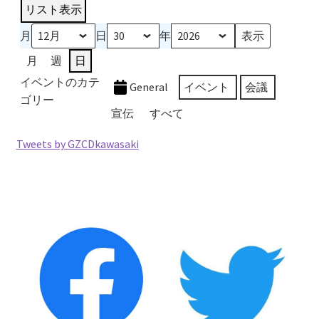
リスト
表示
2026.5.6 テレビと原発報道の60年
月
日
年
2026.5.15 原発をとめた人びと
月
週
日
イベントのカテ
General
イベント
会議
他サイト
ゴリー
宣伝
すべて
問合せ・メルマガ
Tweets by GZCDkawasaki