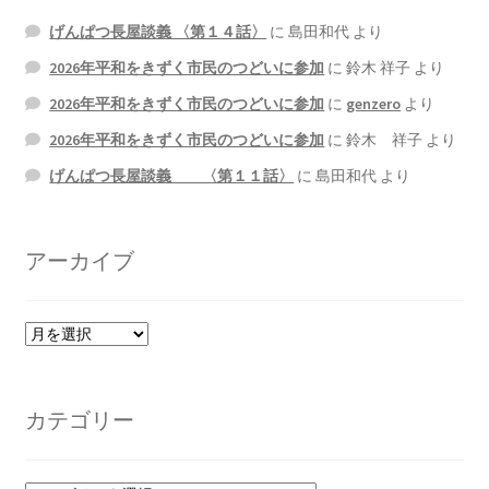
げんぱつ長屋談義 〈第１４話〉
に
島田和代
より
2026年平和をきずく市民のつどいに参加
に
鈴木 祥子
より
2026年平和をきずく市民のつどいに参加
に
genzero
より
2026年平和をきずく市民のつどいに参加
に
鈴木 祥子
より
げんぱつ長屋談義 〈第１１話〉
に
島田和代
より
アーカイブ
ア
ー
カ
イ
カテゴリー
ブ