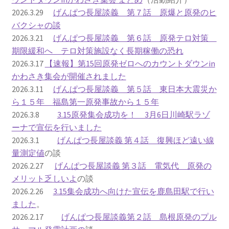
2026.3.29
げんぱつ長屋談義 第７話 原爆と原発のヒ
ギャラリー_2024.3.10
バクシャの談
2026.3.21
げんぱつ長屋談義 第６話 原発テロ対策
ギャラリー_2025.3.23
期限緩和へ テロ対策施設なく長期稼働の恐れ
2026.3.17
【速報】第15回原発ゼロへのカウントダウンin
かわさき集会が開催されました
ギャラリー_2026.3.15
2026.3.11
げんぱつ長屋談義 第５話 東日本大震災か
ら１５年 福島第一原発事故から１５年
原発ゼロと未来
2026.3.8
3.15原発集会成功を！ 3月6日川崎駅ラゾ
ーナで宣伝を行いました
原発動向
2026.3.1
げんぱつ長屋談義 第４話 復興ほど遠い線
量測定値
の談
原発 日誌
2026.2.27
げんぱつ長屋談義 第３話 電気代 原発の
メリット乏しいよ
の談
2022.7.15東電・株主訴訟 経営陣に13兆円賠償命令
2026.2.26
3.15集会成功へ向けた宣伝を鹿島田駅で行い
ました
。
2022.8.1 福島第一原発 汚染配管撤去 失敗続きで計画
2026.2.17
げんぱつ長屋談義第２話 島根原発のプル
断念