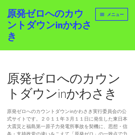
原発ゼロへのカウ
ナ
コ
メニュー
ビ
ン
ントダウンinかわさ
ゲ
テ
き
ー
ン
シ
ツ
ョ
へ
ホーム
ン
ス
へ
キ
最新情報
ス
ッ
原発ゼロへのカウン
キ
プ
活動紹介
ッ
トダウンinかわさき
プ
2012.3.11 「原発ゼロへのカウントダウンinかわさ
き」「原発ゼロへの行進！誰でもデモ！」
原発ゼロへのカウントダウンinかわさき実行委員会の公
式サイトです。２０１１年３月１１日に発生した東日本
原発ゼロ金曜日行動 inかわさき
大震災と福島第一原子力発電所事故を契機に、思想・信
条・支持政党の違いをこえて「原発ゼロ」の一致点で力