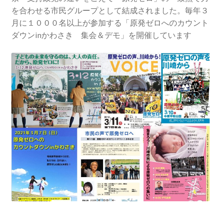
2013.3.10 第２回原発ゼロへのカウントダウンinかわ
を合わせる市民グループとして結成されました。毎年３
さき 集会
月に１０００名以上が参加する「原発ゼロへのカウント
ダウンinかわさき 集会＆デモ」を開催しています
2014.3.16 第３回原発ゼロへのカウントダウンinかわ
さき 集会
2014.10.13 「今こそ９条inかわさき」大集会 第二分
科会【原発は人権問題だ】 福島からの発言
2022.3.13 第11回原発ゼロへのカウントダウンinかわ
さき 集会
2015.3.8 第4回原発ゼロへのカウントダウンinかわさ
き 集会
2016.1.31 日本と原発上映会＆講演会