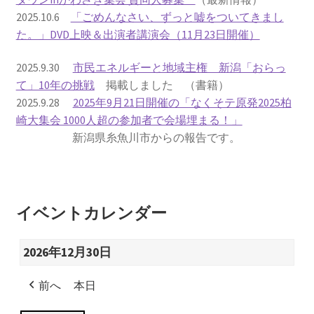
2025.10.6
「ごめんなさい、ずっと嘘をついてきまし
書籍
た。」DVD上映＆出演者講演会（11月23日開催）
2022.12.29 原発事故と甲状腺がん
2025.9.30
市民エネルギーと地域主権 新潟「おらっ
て」10年の挑戦
掲載しました （書籍）
2025.9.28
2025年9月21日開催の「なくそテ原発2025柏
2023.1.26 「脱原発」成長論
崎大集会 1000人超の参加者で会場埋まる！」
新潟県糸魚川市からの報告です。
2023.2.7 いまこそ私は原発に反対します
なぜ首都圏でガンが６０万人 増えているのか！？
イベントカレンダー
南海トラフ巨大地震でも原発は大丈夫と言う人々
2026年12月30日
2025.9.30 市民エネルギーと地域主権
前へ
本日
2026.5.3 原発を止めた町