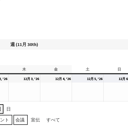
週 (11月 30th)
木
木
金
金
土
土
日
日
曜
曜
曜
曜
2026
2026
2026
2026
, '26
12月 3, '26
12月 4, '26
12月 5, '26
12月 6,
日
日
日
日
年
年
年
年
12
12
12
12
月
月
月
月
2
3
4
5
週
日
日
日
日
日
ベント
会議
宣伝
すべて