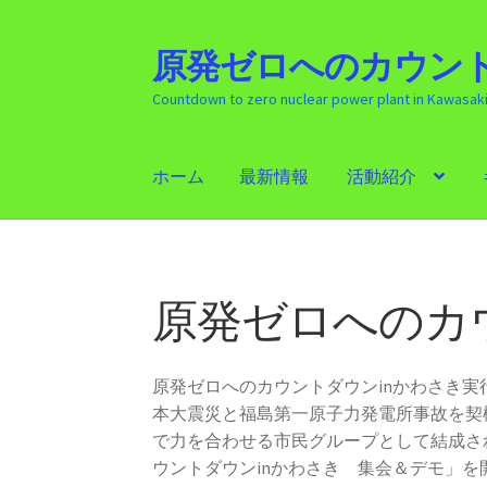
原発ゼロへのカウント
ナ
コ
ビ
ン
Countdown to zero nuclear power plant in Kawasak
ゲ
テ
ー
ン
シ
ツ
ホーム
最新情報
活動紹介
ョ
へ
ン
ス
ホーム
最新情報
活動紹介
ギャラリー
原発
へ
キ
ス
ッ
キ
プ
原発ゼロへのカ
ッ
プ
原発ゼロへのカウントダウンinかわさき
本大震災と福島第一原子力発電所事故を契
で力を合わせる市民グループとして結成さ
ウントダウンinかわさき 集会＆デモ」を