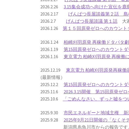
2026.2.26
3.15集会成功へ向けた宣伝を
2026.2.17
げんぱつ長屋談義第２話 島
2026.2.7
げんぱつ長屋談議 第１話
大家
2026.1.26
第１５回原発ゼロへのカウント
2026.1.24
柏崎刈羽原発 再稼働ドタバタ
2026.1.19
第15回原発ゼロへのカウントダ
2026.1.16
東京電力 柏崎刈羽原発 再稼
2025.12.19
東京電力 柏崎刈羽原発再稼
(最新情報）
2025.12.2
第15回原発ゼロへのカウントダ
2025.11.6
2026.3.15開催 第15回原
2025.10.6
「ごめんなさい、ずっと嘘をつい
2025.9.30
市民エネルギーと地域主権 新
2025.9.28
2025年9月21日開催の「なくそ
新潟県糸魚川市からの報告です