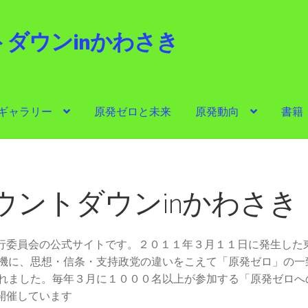
ダウンinかわさき
i
ギャラリー
原発ゼロと未来
原発動向
書籍
ゼロと未来
原発動向
書籍
他サイト
問合せ・メルマガ
ウントダウンinかわさき
実行委員会の公式サイトです。２０１１年３月１１日に発生した
機に、思想・信条・支持政党の違いをこえて「原発ゼロ」の一
れました。毎年３月に１０００名以上が参加する「原発ゼロへ
開催しています