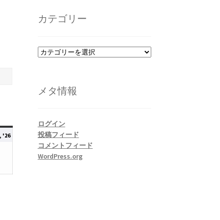
カ
イ
カテゴリー
ブ
カ
テ
ゴ
リ
メタ情報
ー
ログイン
2026
投稿フィード
 '26
コメントフィード
年
WordPress.org
12
月
6
日