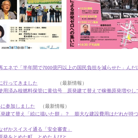
エネで「半年間で7000億円以上の国民負担を減らせた」んだ
に行ってきました
（最新情報）
使用済み核燃料保管に黄信号 原発建て替えで稼働原発増やし
いに参加しました
（最新情報）
原発建て替え「絵に描いた餅」？ 膨大な建設費用はだれが持
なぜかスイスイ通る「安全審査」
原発をとめた町、とめた人びと