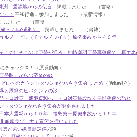
珠洲 震源地からの伝言
掲載しました （書籍）
なって
平和行進に参加しました （最新情報）
しました （書籍）
原発３７年の闘い―
掲載しました （書籍）
チョルノービリ（チェルノブイリ）原発事故から４０年
そこのけそこのけ原発が通る」柏崎刈羽原発再稼働で、再エネ
チェックを！（原発動向）
原発脳」からの卒業の談
原発ゼロへのカウントダウンinかわさき集会 まとめ
（活動紹介）
爆と原発のヒバクシャの談
発テロ対策 期限緩和へ テロ対策施設なく長期稼働の恐れ
ントダウンinかわさき集会が開催されました
日本大震災から１５年 福島第一原発事故から１５年
6日川崎駅ラゾーナで宣伝を行いました
興ほど遠い線量測定値
の談
気代 原発のメリット乏しいよ
の談