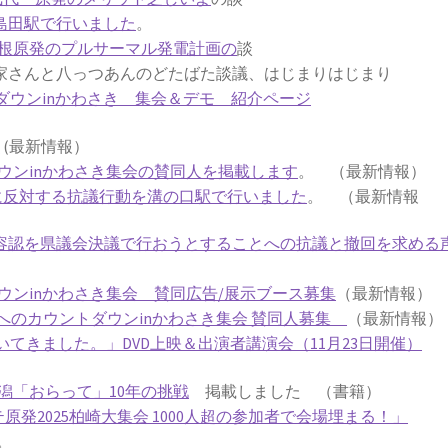
鹿島田駅で行いました
。
根原発のプルサーマル発電計画の
談
さんと八っつあんのどたばた談議、はじまりはじまり
ダウンinかわさき 集会＆デモ 紹介ページ
劇
(最新情報）
ウンinかわさき集会の賛同人を掲載します
。 （最新情報）
働に反対する抗議行動を溝の口駅で行いました
。 （最新情報
働容認を県議会決議で行おうとすることへの抗議と撤回を求める
ウンinかわさき集会 賛同広告/展示ブース募集
（最新情報）
発ゼロへのカウントダウンinかわさき集会 賛同人募集
（最新情報）
てきました。」DVD上映＆出演者講演会（11月23日開催）
潟「おらって」10年の挑戦
掲載しました （書籍）
テ原発2025柏崎大集会 1000人超の参加者で会場埋まる！」
。