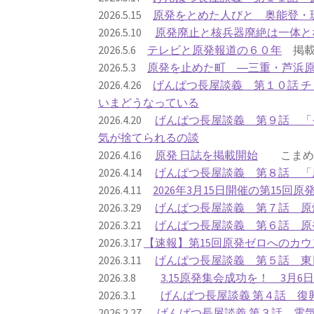
2026.5.15
原発をとめた人びと 奥能登・
2026.5.10
原発廃止と核兵器廃絶は一体と
2026.5.6
テレビと原発報道の６０年
掲載
2026.5.3
原発を止めた町 ―三重・芦浜
2026.4.26
げんぱつ長屋談義 第１０話 
いまどうなっている
2026.4.20
げんぱつ長屋談義 第９話 「
気が捨てられるの談
2026.4.16
原発 日誌を掲載開始
こまめに
2026.4.14
げんぱつ長屋談義 第８話 「
2026.4.11
2026年3月15日開催の第15回
2026.3.29
げんぱつ長屋談義 第７話 原
2026.3.21
げんぱつ長屋談義 第６話 原
2026.3.17
【速報】第15回原発ゼロへのカウ
2026.3.11
げんぱつ長屋談義 第５話 東
2026.3.8
3.15原発集会成功を！ 3月
2026.3.1
げんぱつ長屋談義 第４話 復
2026.2.27
げんぱつ長屋談義 第３話 電