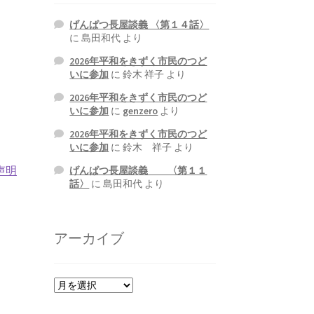
げんぱつ長屋談義 〈第１４話〉
に
島田和代
より
2026年平和をきずく市民のつど
いに参加
に
鈴木 祥子
より
2026年平和をきずく市民のつど
いに参加
に
genzero
より
2026年平和をきずく市民のつど
いに参加
に
鈴木 祥子
より
声明
げんぱつ長屋談義 〈第１１
話〉
に
島田和代
より
アーカイブ
ア
ー