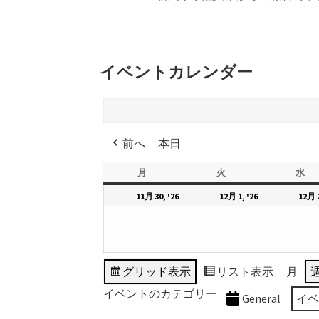
イベントカレンダー
前へ
本日
月
月
火
火
水
水
曜
曜
曜
2026
2026
11月 30, '26
12月 1, '26
12月 2
日
日
日
年
年
11
12
月
月
30
1
グリッド
表示
リスト
表示
月
日
日
イベントのカテゴリー
General
イ