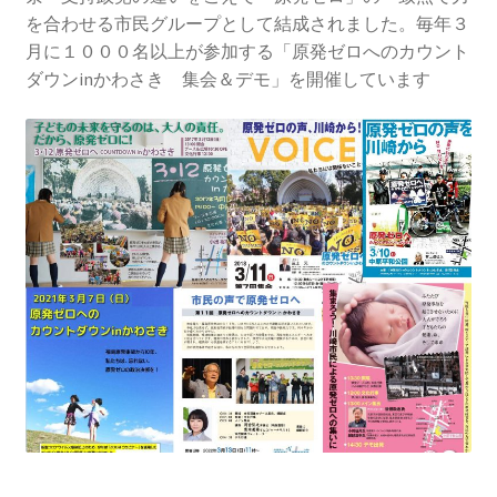
2013.3.10 第２回原発ゼロへのカウントダウンinかわ
を合わせる市民グループとして結成されました。毎年３
さき 集会
月に１０００名以上が参加する「原発ゼロへのカウント
ダウンinかわさき 集会＆デモ」を開催しています
2014.3.16 第３回原発ゼロへのカウントダウンinかわ
さき 集会
2014.10.13 「今こそ９条inかわさき」大集会 第二分
科会【原発は人権問題だ】 福島からの発言
2022.3.13 第11回原発ゼロへのカウントダウンinかわ
さき 集会
2015.3.8 第4回原発ゼロへのカウントダウンinかわさ
き 集会
2016.1.31 日本と原発上映会＆講演会