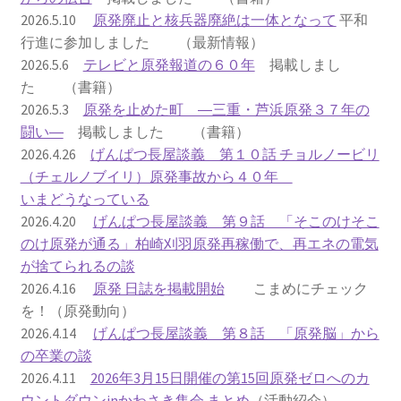
2026.5.10
原発廃止と核兵器廃絶は一体となって
平和
2023.10.8 原発ゼロへのカウントダウンinかわさき
行進に参加しました （最新情報）
講演会開催
2026.5.6
テレビと原発報道の６０年
掲載しまし
た （書籍）
2024.3.10第13回原発ゼロへのカウントダウンinかわさ
2026.5.3
原発を止めた町 ―三重・芦浜原発３７年の
き集会
闘い―
掲載しました （書籍）
2026.4.26
げんぱつ長屋談義 第１０話 チョルノービリ
2024.10.13 映画「決断」上映と講演会を開催
（チェルノブイリ）原発事故から４０年
いまどうなっている
2025.3.23第14回原発ゼロへのカウントダウンinかわさ
2026.4.20
げんぱつ長屋談義 第９話 「そこのけそこ
き集会開催
のけ原発が通る」柏崎刈羽原発再稼働で、再エネの電気
が捨てられるの談
2026.3.15 第１５回原発ゼロへのカウントダウンinか
2026.4.16
原発 日誌を掲載開始
こまめにチェック
わさき集会開催
を！（原発動向）
2026.4.14
げんぱつ長屋談義 第８話 「原発脳」から
ギャラリー
の卒業の談
2026.4.11
2026年3月15日開催の第15回原発ゼロへのカ
ギャラリー_2023.3.12
ウントダウンinかわさき集会 まとめ
（活動紹介）