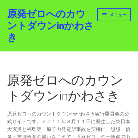
原発ゼロへのカウ
ナ
コ
メニュー
ビ
ン
ントダウンinかわさ
ゲ
テ
き
ー
ン
シ
ツ
ョ
へ
ホーム
ン
ス
へ
キ
最新情報
ス
ッ
原発ゼロへのカウン
キ
プ
活動紹介
ッ
トダウンinかわさき
プ
2012.3.11 「原発ゼロへのカウントダウンinかわさ
き」「原発ゼロへの行進！誰でもデモ！」
原発ゼロへのカウントダウンinかわさき実行委員会の公
式サイトです。２０１１年３月１１日に発生した東日本
原発ゼロ金曜日行動 inかわさき
大震災と福島第一原子力発電所事故を契機に、思想・信
条・支持政党の違いをこえて「原発ゼロ」の一致点で力