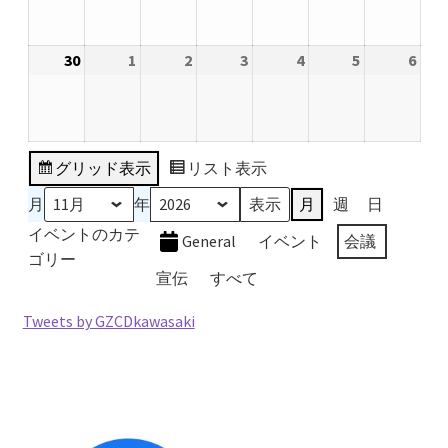
11
11
11
11
11
11
11
月
月
月
月
月
月
月
30
2026
1
2026
2
2026
3
2026
4
2026
5
2026
6
2026
23
24
25
26
27
28
29
年
年
年
年
年
年
年
日
日
日
日
日
日
日
11
12
12
12
12
12
12
月
月
月
月
月
月
月
30
1
2
3
4
5
6
グリッド
表示
リスト
表示
日
日
日
日
日
日
日
月
年
月
週
日
イベントのカテ
General
イベント
会議
ゴリー
宣伝
すべて
Tweets by GZCDkawasaki