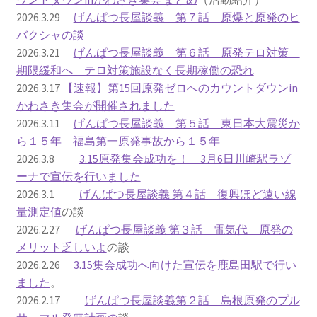
2026.3.29
げんぱつ長屋談義 第７話 原爆と原発のヒ
ギャラリー_2024.3.10
バクシャの談
2026.3.21
げんぱつ長屋談義 第６話 原発テロ対策
ギャラリー_2025.3.23
期限緩和へ テロ対策施設なく長期稼働の恐れ
2026.3.17
【速報】第15回原発ゼロへのカウントダウンin
かわさき集会が開催されました
ギャラリー_2026.3.15
2026.3.11
げんぱつ長屋談義 第５話 東日本大震災か
ら１５年 福島第一原発事故から１５年
原発ゼロと未来
2026.3.8
3.15原発集会成功を！ 3月6日川崎駅ラゾ
ーナで宣伝を行いました
原発動向
2026.3.1
げんぱつ長屋談義 第４話 復興ほど遠い線
量測定値
の談
原発 日誌
2026.2.27
げんぱつ長屋談義 第３話 電気代 原発の
メリット乏しいよ
の談
2022.7.15東電・株主訴訟 経営陣に13兆円賠償命令
2026.2.26
3.15集会成功へ向けた宣伝を鹿島田駅で行い
ました
。
2022.8.1 福島第一原発 汚染配管撤去 失敗続きで計画
2026.2.17
げんぱつ長屋談義第２話 島根原発のプル
断念