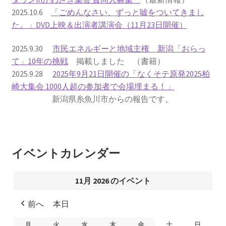
2025.10.6
「ごめんなさい、ずっと嘘をついてきまし
書籍
た。」DVD上映＆出演者講演会（11月23日開催）
2022.12.29 原発事故と甲状腺がん
2025.9.30
市民エネルギーと地域主権 新潟「おらっ
て」10年の挑戦
掲載しました （書籍）
2025.9.28
2025年9月21日開催の「なくそテ原発2025柏
2023.1.26 「脱原発」成長論
崎大集会 1000人超の参加者で会場埋まる！」
新潟県糸魚川市からの報告です。
2023.2.7 いまこそ私は原発に反対します
なぜ首都圏でガンが６０万人 増えているのか！？
イベントカレンダー
南海トラフ巨大地震でも原発は大丈夫と言う人々
11月 2026 のイベント
2025.9.30 市民エネルギーと地域主権
前へ
本日
2026.5.3 原発を止めた町
月
月
火
火
水
水
木
木
金
金
土
土
日
日