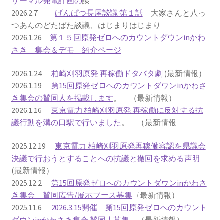
サーマル発電計画の
談
2026.2.7
げんぱつ長屋談議 第１話
大家さんと八っ
2022.8.9 福島第一原発 汚染水海洋放出トンネル工事
つあんのどたばた談議、はじまりはじまり
着工
2026.1.26
第１５回原発ゼロへのカウントダウンinかわ
さき 集会＆デモ 紹介ページ
2022.12.25美浜原発 運転停止認めず 稼働４０年
2026.1.24
柏崎刈羽原発 再稼働ドタバタ劇
(最新情報）
超 老朽対策容認
2026.1.19
第15回原発ゼロへのカウントダウンinかわさ
き集会の賛同人を掲載します
。 （最新情報）
2023.1.19 東電旧経営陣、二審も無罪 民事裁判で認
2026.1.16
東京電力 柏崎刈羽原発 再稼働に反対する抗
めた「長期評価」を否定
議行動を溝の口駅で行いました
。 （最新情報
原子力規制委員会「原発60年超運転」正式決定見送
2025.12.19
東京電力 柏崎刈羽原発再稼働容認を県議会
り
決議で行おうとすることへの抗議と撤回を求める声明
(最新情報）
原子力規制委員会「原発60年超運転」正式決定先送
2025.12.2
第15回原発ゼロへのカウントダウンinかわさ
りからわずか5日で、多数決決定
き集会 賛同広告/展示ブース募集
（最新情報）
2025.11.6
2026.3.15開催 第15回原発ゼロへのカウント
「原発６０年超へ」閣議決定
ダウンinかわさき集会 賛同人募集
（最新情報）