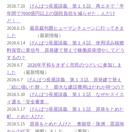
2016.3 .13 第5回原発ゼロへのカウントダウンinかわさ
2026.7.20
げんぱつ長屋談義 第１５話 再エネで「半
き 集会
年間で7000億円以上の国民負担を減らせた」んだけ
ど！
2017.3.12 第6回原発ゼロへのカウントダウンinかわさ
2026.6.15
最高裁包囲ヒューマンチェーンに行ってきま
き 集会
した
（最新情報）
2026.6.14
げんぱつ長屋談義 第１４話 使用済み核燃
2018.3.11 第７回原発ゼロへのカウントダウンinかわ
料保管に黄信号 原発建て替えで稼働原発増やしてどう
さき集会
するの？
2026.6.7
2026年平和をきずく市民のつどいに参加しま
2019.3.10 第8回 原発ゼロへのカウントダウンinかわ
した
（最新情報）
さき 集会
2026.6.7
げんぱつ長屋談義 第１３話 原発建て替え
「絵に描いた餅」？ 膨大な建設費用はだれが持つの？
2023.3.12 第12回原発ゼロへのカウントダウンinかわ
2026.5.30
げんぱつ長屋談義 第１２話 なぜかスイス
さき集会
イ通る「安全審査」
2026.5.17
げんぱつ長屋談義 第１１話 原発をとめた
2023.6.25（日）映画「原発をとめた裁判長 そして
町、とめた人びと
原発をとめる農家たち」上映会を開催
2026.5.15
原発をとめた人びと 奥能登・珠洲 震源地
からの伝言
掲載しました （書籍）