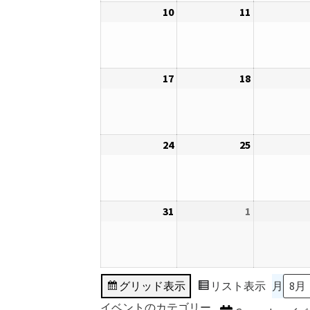
10
2026
11
2026
3
4
ベ
年
年
日
日
ン
8
8
ト)
月
月
17
2026
18
2026
10
11
年
年
日
日
8
8
月
月
24
2026
25
2026
17
18
年
年
日
日
8
8
月
月
31
2026
1
2026
24
25
年
年
日
日
8
9
月
月
31
1
グリッド
表示
リスト
表示
月
日
日
イベントのカテゴリー