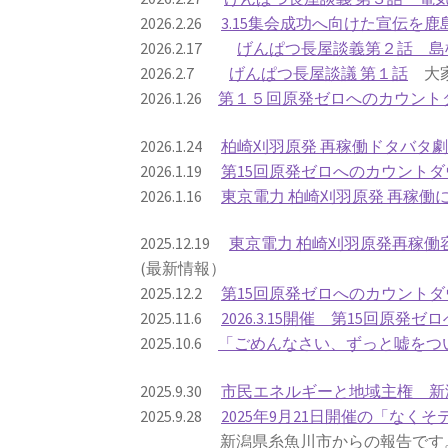
2026.2.26
3.15集会成功へ向けた宣伝を
2026.2.17
げんぱつ長屋談義第２話 島
2026.2.7
げんぱつ長屋談議 第１話
大家
2026.1.26
第１５回原発ゼロへのカウント
2026.1.24
柏崎刈羽原発 再稼働ドタバタ
2026.1.19
第15回原発ゼロへのカウントダ
2026.1.16
東京電力 柏崎刈羽原発 再稼
2025.12.19
東京電力 柏崎刈羽原発再稼
(最新情報）
2025.12.2
第15回原発ゼロへのカウントダ
2025.11.6
2026.3.15開催 第15回原
2025.10.6
「ごめんなさい、ずっと嘘をつい
2025.9.30
市民エネルギーと地域主権 新
2025.9.28
2025年9月21日開催の「なくそ
新潟県糸魚川市からの報告です