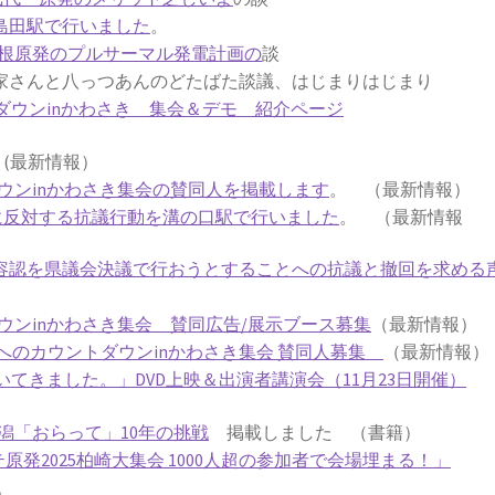
鹿島田駅で行いました
。
根原発のプルサーマル発電計画の
談
さんと八っつあんのどたばた談議、はじまりはじまり
ダウンinかわさき 集会＆デモ 紹介ページ
劇
(最新情報）
ウンinかわさき集会の賛同人を掲載します
。 （最新情報）
働に反対する抗議行動を溝の口駅で行いました
。 （最新情報
働容認を県議会決議で行おうとすることへの抗議と撤回を求める
ウンinかわさき集会 賛同広告/展示ブース募集
（最新情報）
発ゼロへのカウントダウンinかわさき集会 賛同人募集
（最新情報）
てきました。」DVD上映＆出演者講演会（11月23日開催）
潟「おらって」10年の挑戦
掲載しました （書籍）
テ原発2025柏崎大集会 1000人超の参加者で会場埋まる！」
。