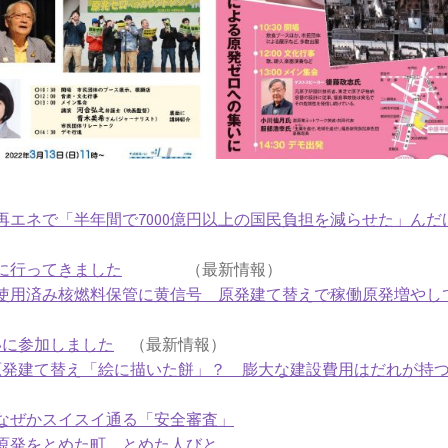
エネで「半年間で7000億円以上の国民負担を減らせた」んだ
に行ってきました
（最新情報）
使用済み核燃料保管に黄信号 原発建て替えで稼働原発増やし
いに参加しました
（最新情報）
原発建て替え「絵に描いた餅」？ 膨大な建設費用はだれが持
なぜかスイスイ通る「安全審査」
原発をとめた町、とめた人びと