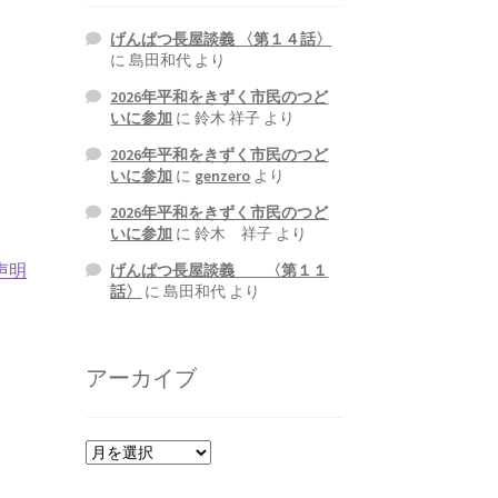
げんぱつ長屋談義 〈第１４話〉
に
島田和代
より
2026年平和をきずく市民のつど
いに参加
に
鈴木 祥子
より
2026年平和をきずく市民のつど
いに参加
に
genzero
より
2026年平和をきずく市民のつど
いに参加
に
鈴木 祥子
より
声明
げんぱつ長屋談義 〈第１１
話〉
に
島田和代
より
アーカイブ
ア
ー