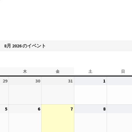
8月 2026 のイベント
木
木
金
金
土
土
日
日
曜
曜
曜
曜
29
2026
30
2026
31
2026
1
2026
日
日
日
日
年
年
年
年
7
7
7
8
月
月
月
月
5
2026
6
2026
7
2026
8
2026
29
30
31
1
年
年
年
年
日
日
日
日
8
8
8
8
月
月
月
月