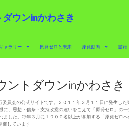
ダウンinかわさき
i
ギャラリー
原発ゼロと未来
原発動向
書籍
ゼロと未来
原発動向
書籍
他サイト
問合せ・メルマガ
ウントダウンinかわさき
実行委員会の公式サイトです。２０１１年３月１１日に発生した
機に、思想・信条・支持政党の違いをこえて「原発ゼロ」の一
れました。毎年３月に１０００名以上が参加する「原発ゼロへ
開催しています