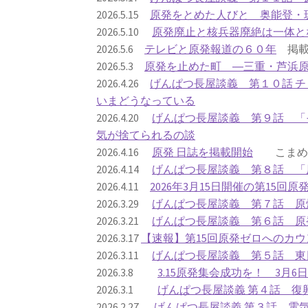
2026.5.15
原発をとめた人びと 奥能登・
2026.5.10
原発廃止と核兵器廃絶は一体と
2026.5.6
テレビと原発報道の６０年
掲載
2026.5.3
原発を止めた町 ―三重・芦浜
2026.4.26
げんぱつ長屋談義 第１０話 
いまどうなっている
2026.4.20
げんぱつ長屋談義 第９話 「
気が捨てられるの談
2026.4.16
原発 日誌を掲載開始
こまめに
2026.4.14
げんぱつ長屋談義 第８話 「
2026.4.11
2026年3月15日開催の第15回
2026.3.29
げんぱつ長屋談義 第７話 原
2026.3.21
げんぱつ長屋談義 第６話 原
2026.3.17
【速報】第15回原発ゼロへのカウ
2026.3.11
げんぱつ長屋談義 第５話 東
2026.3.8
3.15原発集会成功を！ 3月
2026.3.1
げんぱつ長屋談義 第４話 復
2026.2.27
げんぱつ長屋談義 第３話 電