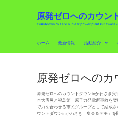
原発ゼロへのカウント
ナ
コ
ビ
ン
Countdown to zero nuclear power plant in Kawasak
ゲ
テ
ー
ン
シ
ツ
ホーム
最新情報
活動紹介
ョ
へ
ン
ス
ホーム
最新情報
活動紹介
ギャラリー
原発
へ
キ
ス
ッ
キ
プ
原発ゼロへのカ
ッ
プ
原発ゼロへのカウントダウンinかわさき
本大震災と福島第一原子力発電所事故を契
で力を合わせる市民グループとして結成さ
ウントダウンinかわさき 集会＆デモ」を