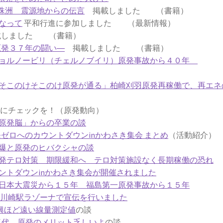
珠洲 震源地からの伝言
掲載しました （書籍）
なって
平和行進に参加しました （最新情報）
しました （書籍）
原発３７年の闘い―
掲載しました （書籍）
チョルノービリ（チェルノブイリ）原発事故から４０年
そこのけそこのけ原発が通る」柏崎刈羽原発再稼働で、再エネ
チェックを！（原発動向）
原発脳」からの卒業の談
原発ゼロへのカウントダウンinかわさき集会 まとめ
（活動紹介）
爆と原発のヒバクシャの談
発テロ対策 期限緩和へ テロ対策施設なく長期稼働の恐れ
ントダウンinかわさき集会が開催されました
日本大震災から１５年 福島第一原発事故から１５年
6日川崎駅ラゾーナで宣伝を行いました
興ほど遠い線量測定値
の談
気代 原発のメリット乏しいよ
の談