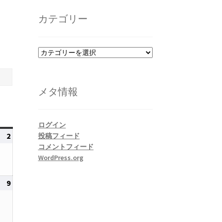
カ
イ
カテゴリー
ブ
カ
テ
ゴ
リ
メタ情報
ー
ログイン
2
2026
投稿フィード
コメントフィード
年
WordPress.org
8
月
9
2026
2
年
日
8
月