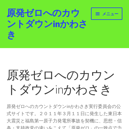
原発ゼロへのカウ
ナ
コ
メニュー
ビ
ン
ントダウンinかわさ
ゲ
テ
き
ー
ン
シ
ツ
ョ
へ
ホーム
ン
ス
へ
キ
最新情報
ス
ッ
原発ゼロへのカウン
キ
プ
活動紹介
ッ
トダウンinかわさき
プ
2012.3.11 「原発ゼロへのカウントダウンinかわさ
き」「原発ゼロへの行進！誰でもデモ！」
原発ゼロへのカウントダウンinかわさき実行委員会の公
式サイトです。２０１１年３月１１日に発生した東日本
原発ゼロ金曜日行動 inかわさき
大震災と福島第一原子力発電所事故を契機に、思想・信
条・支持政党の違いをこえて「原発ゼロ」の一致点で力