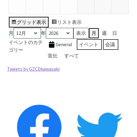
12
12
12
12
1
1
1
月
月
月
月
月
月
月
28
29
30
31
1
2
3
グリッド
表示
リスト
表示
日
日
日
日
日
日
日
月
年
月
週
日
イベントのカテ
General
イベント
会議
ゴリー
宣伝
すべて
Tweets by GZCDkawasaki