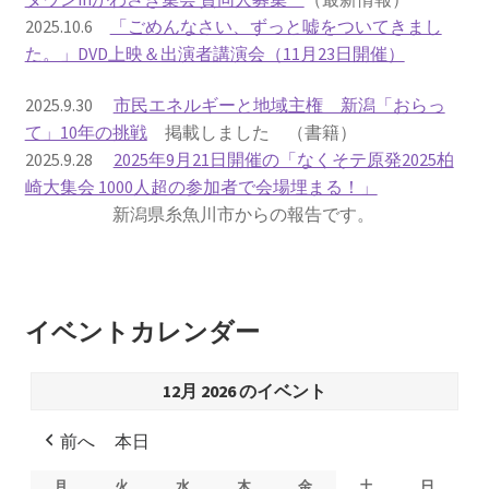
2025.10.6
「ごめんなさい、ずっと嘘をついてきまし
書籍
た。」DVD上映＆出演者講演会（11月23日開催）
2022.12.29 原発事故と甲状腺がん
2025.9.30
市民エネルギーと地域主権 新潟「おらっ
て」10年の挑戦
掲載しました （書籍）
2025.9.28
2025年9月21日開催の「なくそテ原発2025柏
2023.1.26 「脱原発」成長論
崎大集会 1000人超の参加者で会場埋まる！」
新潟県糸魚川市からの報告です。
2023.2.7 いまこそ私は原発に反対します
なぜ首都圏でガンが６０万人 増えているのか！？
イベントカレンダー
南海トラフ巨大地震でも原発は大丈夫と言う人々
12月 2026 のイベント
2025.9.30 市民エネルギーと地域主権
前へ
本日
2026.5.3 原発を止めた町
月
月
火
火
水
水
木
木
金
金
土
土
日
日