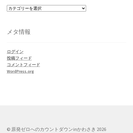
カ
テ
ゴ
リ
メタ情報
ー
ログイン
投稿フィード
コメントフィード
WordPress.org
© 原発ゼロへのカウントダウンinかわさき 2026