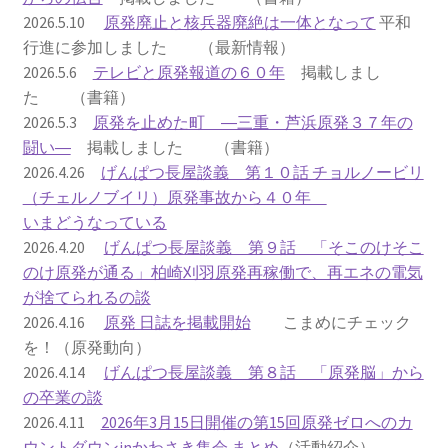
2026.5.10
原発廃止と核兵器廃絶は一体となって
平和
2023.10.8 原発ゼロへのカウントダウンinかわさき
行進に参加しました （最新情報）
講演会開催
2026.5.6
テレビと原発報道の６０年
掲載しまし
た （書籍）
2024.3.10第13回原発ゼロへのカウントダウンinかわさ
2026.5.3
原発を止めた町 ―三重・芦浜原発３７年の
き集会
闘い―
掲載しました （書籍）
2026.4.26
げんぱつ長屋談義 第１０話 チョルノービリ
2024.10.13 映画「決断」上映と講演会を開催
（チェルノブイリ）原発事故から４０年
いまどうなっている
2025.3.23第14回原発ゼロへのカウントダウンinかわさ
2026.4.20
げんぱつ長屋談義 第９話 「そこのけそこ
き集会開催
のけ原発が通る」柏崎刈羽原発再稼働で、再エネの電気
が捨てられるの談
2026.3.15 第１５回原発ゼロへのカウントダウンinか
2026.4.16
原発 日誌を掲載開始
こまめにチェック
わさき集会開催
を！（原発動向）
2026.4.14
げんぱつ長屋談義 第８話 「原発脳」から
ギャラリー
の卒業の談
2026.4.11
2026年3月15日開催の第15回原発ゼロへのカ
ギャラリー_2023.3.12
ウントダウンinかわさき集会 まとめ
（活動紹介）