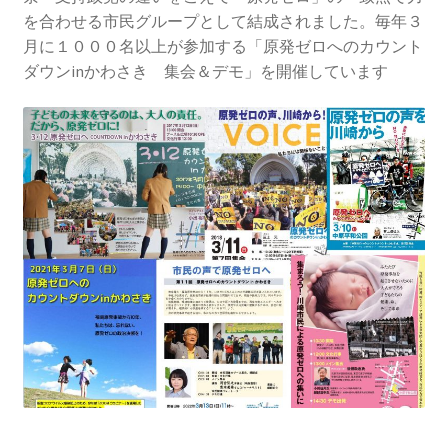
2013.3.10 第２回原発ゼロへのカウントダウンinかわ
を合わせる市民グループとして結成されました。毎年３
さき 集会
月に１０００名以上が参加する「原発ゼロへのカウント
ダウンinかわさき 集会＆デモ」を開催しています
2014.3.16 第３回原発ゼロへのカウントダウンinかわ
さき 集会
2014.10.13 「今こそ９条inかわさき」大集会 第二分
科会【原発は人権問題だ】 福島からの発言
2022.3.13 第11回原発ゼロへのカウントダウンinかわ
さき 集会
2015.3.8 第4回原発ゼロへのカウントダウンinかわさ
き 集会
2016.1.31 日本と原発上映会＆講演会