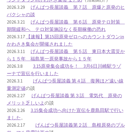
2026.3.29
げんぱつ長屋談義 第７話 原爆と原発のヒ
ギャラリー_2024.3.10
バクシャの談
2026.3.21
げんぱつ長屋談義 第６話 原発テロ対策
ギャラリー_2025.3.23
期限緩和へ テロ対策施設なく長期稼働の恐れ
2026.3.17
【速報】第15回原発ゼロへのカウントダウンin
かわさき集会が開催されました
ギャラリー_2026.3.15
2026.3.11
げんぱつ長屋談義 第５話 東日本大震災か
ら１５年 福島第一原発事故から１５年
原発ゼロと未来
2026.3.8
3.15原発集会成功を！ 3月6日川崎駅ラゾ
ーナで宣伝を行いました
原発動向
2026.3.1
げんぱつ長屋談義 第４話 復興ほど遠い線
量測定値
の談
原発 日誌
2026.2.27
げんぱつ長屋談義 第３話 電気代 原発の
メリット乏しいよ
の談
2022.7.15東電・株主訴訟 経営陣に13兆円賠償命令
2026.2.26
3.15集会成功へ向けた宣伝を鹿島田駅で行い
ました
。
2022.8.1 福島第一原発 汚染配管撤去 失敗続きで計画
2026.2.17
げんぱつ長屋談義第２話 島根原発のプル
断念