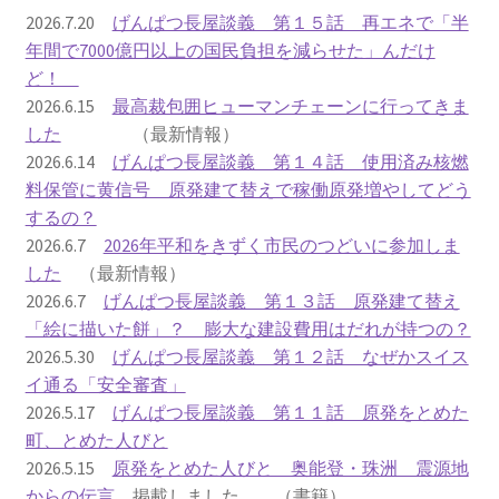
2016.3 .13 第5回原発ゼロへのカウントダウンinかわさ
2026.7.20
げんぱつ長屋談義 第１５話 再エネで「半
き 集会
年間で7000億円以上の国民負担を減らせた」んだけ
ど！
2017.3.12 第6回原発ゼロへのカウントダウンinかわさ
2026.6.15
最高裁包囲ヒューマンチェーンに行ってきま
き 集会
した
（最新情報）
2026.6.14
げんぱつ長屋談義 第１４話 使用済み核燃
2018.3.11 第７回原発ゼロへのカウントダウンinかわ
料保管に黄信号 原発建て替えで稼働原発増やしてどう
さき集会
するの？
2026.6.7
2026年平和をきずく市民のつどいに参加しま
2019.3.10 第8回 原発ゼロへのカウントダウンinかわ
した
（最新情報）
さき 集会
2026.6.7
げんぱつ長屋談義 第１３話 原発建て替え
「絵に描いた餅」？ 膨大な建設費用はだれが持つの？
2023.3.12 第12回原発ゼロへのカウントダウンinかわ
2026.5.30
げんぱつ長屋談義 第１２話 なぜかスイス
さき集会
イ通る「安全審査」
2026.5.17
げんぱつ長屋談義 第１１話 原発をとめた
2023.6.25（日）映画「原発をとめた裁判長 そして
町、とめた人びと
原発をとめる農家たち」上映会を開催
2026.5.15
原発をとめた人びと 奥能登・珠洲 震源地
からの伝言
掲載しました （書籍）