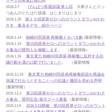
サーマル発電計画の
談
2026.2.7
げんぱつ長屋談議 第１話
大家さんと八っ
2022.8.9 福島第一原発 汚染水海洋放出トンネル工事
つあんのどたばた談議、はじまりはじまり
着工
2026.1.26
第１５回原発ゼロへのカウントダウンinかわ
さき 集会＆デモ 紹介ページ
2022.12.25美浜原発 運転停止認めず 稼働４０年
2026.1.24
柏崎刈羽原発 再稼働ドタバタ劇
(最新情報）
超 老朽対策容認
2026.1.19
第15回原発ゼロへのカウントダウンinかわさ
き集会の賛同人を掲載します
。 （最新情報）
2023.1.19 東電旧経営陣、二審も無罪 民事裁判で認
2026.1.16
東京電力 柏崎刈羽原発 再稼働に反対する抗
めた「長期評価」を否定
議行動を溝の口駅で行いました
。 （最新情報
原子力規制委員会「原発60年超運転」正式決定見送
2025.12.19
東京電力 柏崎刈羽原発再稼働容認を県議会
り
決議で行おうとすることへの抗議と撤回を求める声明
(最新情報）
原子力規制委員会「原発60年超運転」正式決定先送
2025.12.2
第15回原発ゼロへのカウントダウンinかわさ
りからわずか5日で、多数決決定
き集会 賛同広告/展示ブース募集
（最新情報）
2025.11.6
2026.3.15開催 第15回原発ゼロへのカウント
「原発６０年超へ」閣議決定
ダウンinかわさき集会 賛同人募集
（最新情報）