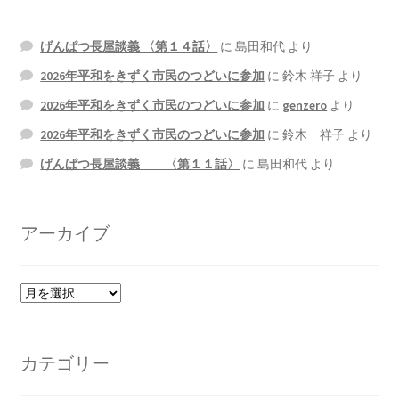
げんぱつ長屋談義 〈第１４話〉
に
島田和代
より
2026年平和をきずく市民のつどいに参加
に
鈴木 祥子
より
2026年平和をきずく市民のつどいに参加
に
genzero
より
2026年平和をきずく市民のつどいに参加
に
鈴木 祥子
より
げんぱつ長屋談義 〈第１１話〉
に
島田和代
より
アーカイブ
ア
ー
カ
イ
カテゴリー
ブ