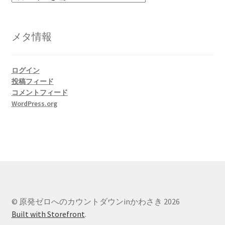
テ
ゴ
リ
メタ情報
ー
ログイン
投稿フィード
コメントフィード
WordPress.org
© 原発ゼロへのカウントダウンinかわさき 2026
Built with Storefront
.