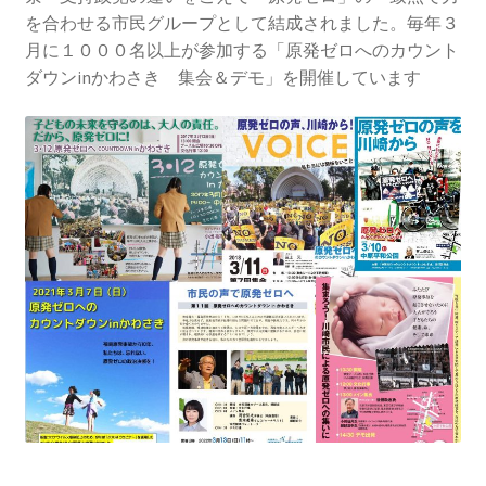
2013.3.10 第２回原発ゼロへのカウントダウンinかわ
を合わせる市民グループとして結成されました。毎年３
さき 集会
月に１０００名以上が参加する「原発ゼロへのカウント
ダウンinかわさき 集会＆デモ」を開催しています
2014.3.16 第３回原発ゼロへのカウントダウンinかわ
さき 集会
2014.10.13 「今こそ９条inかわさき」大集会 第二分
科会【原発は人権問題だ】 福島からの発言
2022.3.13 第11回原発ゼロへのカウントダウンinかわ
さき 集会
2015.3.8 第4回原発ゼロへのカウントダウンinかわさ
き 集会
2016.1.31 日本と原発上映会＆講演会