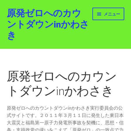
原発ゼロへのカウ
ナ
コ
メニュー
ビ
ン
ントダウンinかわさ
ゲ
テ
き
ー
ン
シ
ツ
ョ
へ
ホーム
ン
ス
へ
キ
最新情報
ス
ッ
原発ゼロへのカウン
キ
プ
活動紹介
ッ
トダウンinかわさき
プ
2012.3.11 「原発ゼロへのカウントダウンinかわさ
き」「原発ゼロへの行進！誰でもデモ！」
原発ゼロへのカウントダウンinかわさき実行委員会の公
式サイトです。２０１１年３月１１日に発生した東日本
原発ゼロ金曜日行動 inかわさき
大震災と福島第一原子力発電所事故を契機に、思想・信
条・支持政党の違いをこえて「原発ゼロ」の一致点で力