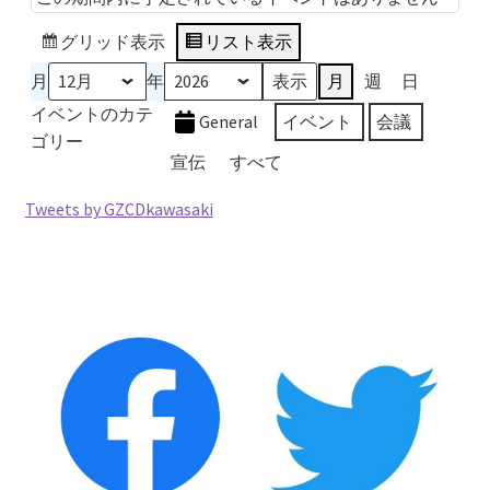
2026.5.6 テレビと原発報道の60年
グリッド
表示
リスト
表示
2026.5.15 原発をとめた人びと
月
年
月
週
日
イベントのカテ
General
イベント
会議
他サイト
ゴリー
宣伝
すべて
問合せ・メルマガ
Tweets by GZCDkawasaki