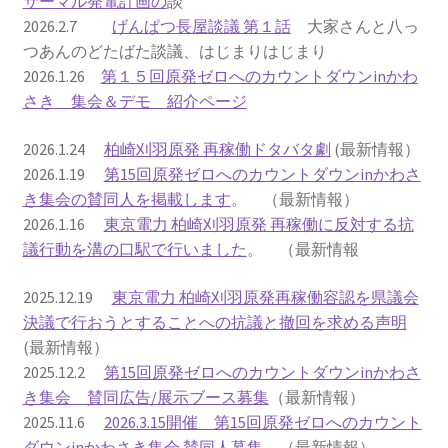
サーマル発電計画の
談
2026.2.7
げんぱつ長屋談議 第１話
大家さんと八っ
2022.8.9 福島第一原発 汚染水海洋放出トンネル工事
つあんのどたばた談議、はじまりはじまり
着工
2026.1.26
第１５回原発ゼロへのカウントダウンinかわ
さき 集会＆デモ 紹介ページ
2022.12.25美浜原発 運転停止認めず 稼働４０年
2026.1.24
柏崎刈羽原発 再稼働ドタバタ劇
(最新情報）
超 老朽対策容認
2026.1.19
第15回原発ゼロへのカウントダウンinかわさ
き集会の賛同人を掲載します
。 （最新情報）
2023.1.19 東電旧経営陣、二審も無罪 民事裁判で認
2026.1.16
東京電力 柏崎刈羽原発 再稼働に反対する抗
めた「長期評価」を否定
議行動を溝の口駅で行いました
。 （最新情報
原子力規制委員会「原発60年超運転」正式決定見送
2025.12.19
東京電力 柏崎刈羽原発再稼働容認を県議会
り
決議で行おうとすることへの抗議と撤回を求める声明
(最新情報）
原子力規制委員会「原発60年超運転」正式決定先送
2025.12.2
第15回原発ゼロへのカウントダウンinかわさ
りからわずか5日で、多数決決定
き集会 賛同広告/展示ブース募集
（最新情報）
2025.11.6
2026.3.15開催 第15回原発ゼロへのカウント
「原発６０年超へ」閣議決定
ダウンinかわさき集会 賛同人募集
（最新情報）