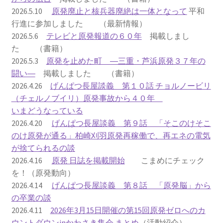
2026.5.10
原発廃止と核兵器廃絶は一体となって
平和
2023.10.8 原発ゼロへのカウントダウンinかわさき
行進に参加しました （最新情報）
講演会開催
2026.5.6
テレビと原発報道の６０年
掲載しまし
た （書籍）
2024.3.10第13回原発ゼロへのカウントダウンinかわさ
2026.5.3
原発を止めた町 ―三重・芦浜原発３７年の
き集会
闘い―
掲載しました （書籍）
2026.4.26
げんぱつ長屋談義 第１０話 チョルノービリ
2024.10.13 映画「決断」上映と講演会を開催
（チェルノブイリ）原発事故から４０年
いまどうなっている
2025.3.23第14回原発ゼロへのカウントダウンinかわさ
2026.4.20
げんぱつ長屋談義 第９話 「そこのけそこ
き集会開催
のけ原発が通る」柏崎刈羽原発再稼働で、再エネの電気
が捨てられるの談
2026.3.15 第１５回原発ゼロへのカウントダウンinか
2026.4.16
原発 日誌を掲載開始
こまめにチェック
わさき集会開催
を！（原発動向）
2026.4.14
げんぱつ長屋談義 第８話 「原発脳」から
ギャラリー
の卒業の談
2026.4.11
2026年3月15日開催の第15回原発ゼロへのカ
ギャラリー_2023.3.12
ウントダウンinかわさき集会 まとめ
（活動紹介）