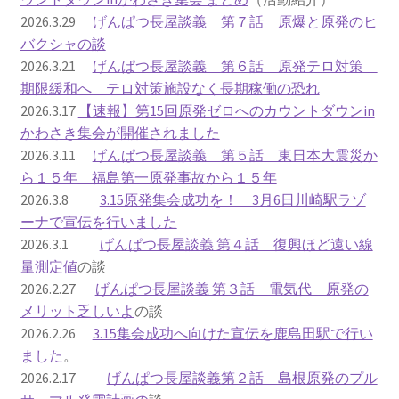
2026.3.29
げんぱつ長屋談義 第７話 原爆と原発のヒ
ギャラリー_2024.3.10
バクシャの談
2026.3.21
げんぱつ長屋談義 第６話 原発テロ対策
ギャラリー_2025.3.23
期限緩和へ テロ対策施設なく長期稼働の恐れ
2026.3.17
【速報】第15回原発ゼロへのカウントダウンin
かわさき集会が開催されました
ギャラリー_2026.3.15
2026.3.11
げんぱつ長屋談義 第５話 東日本大震災か
ら１５年 福島第一原発事故から１５年
原発ゼロと未来
2026.3.8
3.15原発集会成功を！ 3月6日川崎駅ラゾ
ーナで宣伝を行いました
原発動向
2026.3.1
げんぱつ長屋談義 第４話 復興ほど遠い線
量測定値
の談
原発 日誌
2026.2.27
げんぱつ長屋談義 第３話 電気代 原発の
メリット乏しいよ
の談
2022.7.15東電・株主訴訟 経営陣に13兆円賠償命令
2026.2.26
3.15集会成功へ向けた宣伝を鹿島田駅で行い
ました
。
2022.8.1 福島第一原発 汚染配管撤去 失敗続きで計画
2026.2.17
げんぱつ長屋談義第２話 島根原発のプル
断念