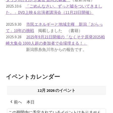
2025.10.6
「ごめんなさい、ずっと嘘をついてきまし
書籍
た。」DVD上映＆出演者講演会（11月23日開催）
2022.12.29 原発事故と甲状腺がん
2025.9.30
市民エネルギーと地域主権 新潟「おらっ
て」10年の挑戦
掲載しました （書籍）
2025.9.28
2025年9月21日開催の「なくそテ原発2025柏
2023.1.26 「脱原発」成長論
崎大集会 1000人超の参加者で会場埋まる！」
新潟県糸魚川市からの報告です。
2023.2.7 いまこそ私は原発に反対します
なぜ首都圏でガンが６０万人 増えているのか！？
イベントカレンダー
南海トラフ巨大地震でも原発は大丈夫と言う人々
12月 2026 のイベント
2025.9.30 市民エネルギーと地域主権
前へ
本日
2026.5.3 原発を止めた町
この期間内に予定されているイベントはありません