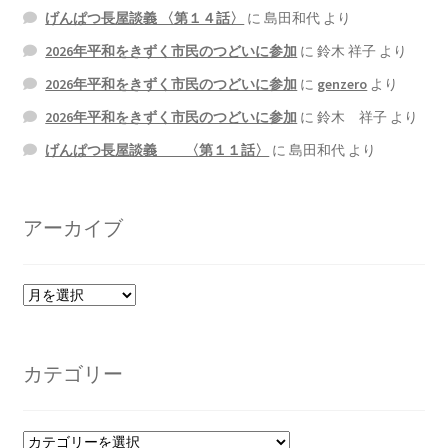
げんぱつ長屋談義 〈第１４話〉
に
島田和代
より
2026年平和をきずく市民のつどいに参加
に
鈴木 祥子
より
2026年平和をきずく市民のつどいに参加
に
genzero
より
2026年平和をきずく市民のつどいに参加
に
鈴木 祥子
より
げんぱつ長屋談義 〈第１１話〉
に
島田和代
より
アーカイブ
ア
ー
カ
イ
カテゴリー
ブ
カ