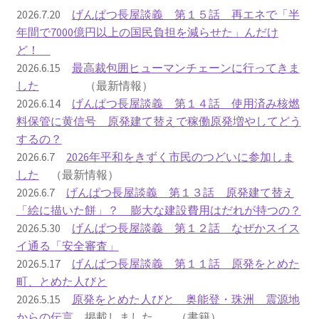
2016.3 .13 第5回原発ゼロへのカウントダウンinかわさ
2026.7.20
げんぱつ長屋談義 第１５話 再エネで「半
き 集会
年間で7000億円以上の国民負担を減らせた」んだけ
ど！
2017.3.12 第6回原発ゼロへのカウントダウンinかわさ
2026.6.15
最高裁包囲ヒューマンチェーンに行ってきま
き 集会
した
（最新情報）
2026.6.14
げんぱつ長屋談義 第１４話 使用済み核燃
2018.3.11 第７回原発ゼロへのカウントダウンinかわ
料保管に黄信号 原発建て替えで稼働原発増やしてどう
さき集会
するの？
2026.6.7
2026年平和をきずく市民のつどいに参加しま
2019.3.10 第8回 原発ゼロへのカウントダウンinかわ
した
（最新情報）
さき 集会
2026.6.7
げんぱつ長屋談義 第１３話 原発建て替え
「絵に描いた餅」？ 膨大な建設費用はだれが持つの？
2023.3.12 第12回原発ゼロへのカウントダウンinかわ
2026.5.30
げんぱつ長屋談義 第１２話 なぜかスイス
さき集会
イ通る「安全審査」
2026.5.17
げんぱつ長屋談義 第１１話 原発をとめた
2023.6.25（日）映画「原発をとめた裁判長 そして
町、とめた人びと
原発をとめる農家たち」上映会を開催
2026.5.15
原発をとめた人びと 奥能登・珠洲 震源地
からの伝言
掲載しました （書籍）