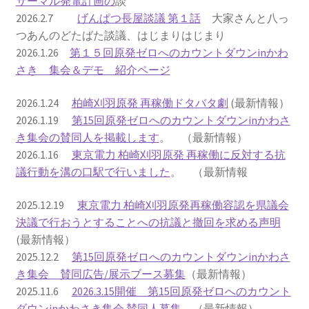
サーマル発電計画の
談
2026.2.7
げんぱつ長屋談議 第１話
大家さんと八っ
2022.8.9 福島第一原発 汚染水海洋放出トンネル工事
つあんのどたばた談議、はじまりはじまり
着工
2026.1.26
第１５回原発ゼロへのカウントダウンinかわ
さき 集会＆デモ 紹介ページ
2022.12.25美浜原発 運転停止認めず 稼働４０年
2026.1.24
柏崎刈羽原発 再稼働ドタバタ劇
(最新情報）
超 老朽対策容認
2026.1.19
第15回原発ゼロへのカウントダウンinかわさ
き集会の賛同人を掲載します
。 （最新情報）
2023.1.19 東電旧経営陣、二審も無罪 民事裁判で認
2026.1.16
東京電力 柏崎刈羽原発 再稼働に反対する抗
めた「長期評価」を否定
議行動を溝の口駅で行いました
。 （最新情報
原子力規制委員会「原発60年超運転」正式決定見送
2025.12.19
東京電力 柏崎刈羽原発再稼働容認を県議会
り
決議で行おうとすることへの抗議と撤回を求める声明
(最新情報）
原子力規制委員会「原発60年超運転」正式決定先送
2025.12.2
第15回原発ゼロへのカウントダウンinかわさ
りからわずか5日で、多数決決定
き集会 賛同広告/展示ブース募集
（最新情報）
2025.11.6
2026.3.15開催 第15回原発ゼロへのカウント
「原発６０年超へ」閣議決定
ダウンinかわさき集会 賛同人募集
（最新情報）