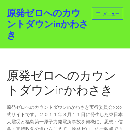
原発ゼロへのカウ
ナ
コ
メニュー
ビ
ン
ントダウンinかわさ
ゲ
テ
き
ー
ン
シ
ツ
ョ
へ
ホーム
ン
ス
へ
キ
最新情報
ス
ッ
原発ゼロへのカウン
キ
プ
活動紹介
ッ
トダウンinかわさき
プ
2012.3.11 「原発ゼロへのカウントダウンinかわさ
き」「原発ゼロへの行進！誰でもデモ！」
原発ゼロへのカウントダウンinかわさき実行委員会の公
式サイトです。２０１１年３月１１日に発生した東日本
原発ゼロ金曜日行動 inかわさき
大震災と福島第一原子力発電所事故を契機に、思想・信
条・支持政党の違いをこえて「原発ゼロ」の一致点で力