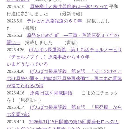
2026.5.10
原発廃止と核兵器廃絶は一体となって
平和
2023.10.8 原発ゼロへのカウントダウンinかわさき
行進に参加しました （最新情報）
講演会開催
2026.5.6
テレビと原発報道の６０年
掲載しまし
た （書籍）
2024.3.10第13回原発ゼロへのカウントダウンinかわさ
2026.5.3
原発を止めた町 ―三重・芦浜原発３７年の
き集会
闘い―
掲載しました （書籍）
2026.4.26
げんぱつ長屋談義 第１０話 チョルノービリ
2024.10.13 映画「決断」上映と講演会を開催
（チェルノブイリ）原発事故から４０年
いまどうなっている
2025.3.23第14回原発ゼロへのカウントダウンinかわさ
2026.4.20
げんぱつ長屋談義 第９話 「そこのけそこ
き集会開催
のけ原発が通る」柏崎刈羽原発再稼働で、再エネの電気
が捨てられるの談
2026.3.15 第１５回原発ゼロへのカウントダウンinか
2026.4.16
原発 日誌を掲載開始
こまめにチェック
わさき集会開催
を！（原発動向）
2026.4.14
げんぱつ長屋談義 第８話 「原発脳」から
ギャラリー
の卒業の談
2026.4.11
2026年3月15日開催の第15回原発ゼロへのカ
ギャラリー_2023.3.12
ウントダウンinかわさき集会 まとめ
（活動紹介）