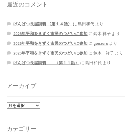
最近のコメント
げんぱつ長屋談義 〈第１４話〉
に
島田和代
より
2026年平和をきずく市民のつどいに参加
に
鈴木 祥子
より
2026年平和をきずく市民のつどいに参加
に
genzero
より
2026年平和をきずく市民のつどいに参加
に
鈴木 祥子
より
げんぱつ長屋談義 〈第１１話〉
に
島田和代
より
アーカイブ
ア
ー
カ
イ
カテゴリー
ブ