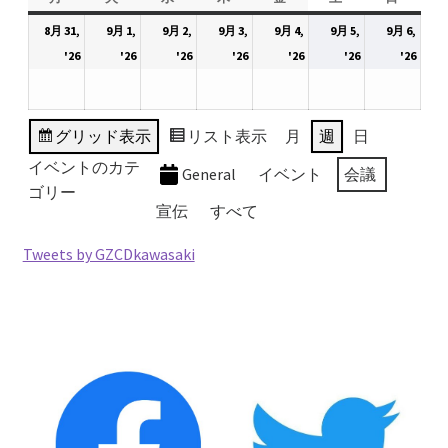
2026.5.6 テレビと原発報道の60年
曜
曜
曜
曜
曜
曜
曜
8月 31,
9月 1,
9月 2,
9月 3,
9月 4,
9月 5,
9月 6,
日
日
日
日
日
日
日
2026
2026
2026
2026
2026
2026
2026
'26
'26
'26
'26
'26
'26
'26
2026.5.15 原発をとめた人びと
年
年
年
年
年
年
年
8
9
9
9
9
9
9
他サイト
月
月
月
月
月
月
月
グリッド
表示
リスト
表示
月
週
日
31
1
2
3
4
5
6
イベントのカテ
General
イベント
会議
問合せ・メルマガ
日
日
日
日
日
日
日
ゴリー
宣伝
すべて
Tweets by GZCDkawasaki