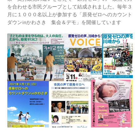
2013.3.10 第２回原発ゼロへのカウントダウンinかわ
を合わせる市民グループとして結成されました。毎年３
さき 集会
月に１０００名以上が参加する「原発ゼロへのカウント
ダウンinかわさき 集会＆デモ」を開催しています
2014.3.16 第３回原発ゼロへのカウントダウンinかわ
さき 集会
2014.10.13 「今こそ９条inかわさき」大集会 第二分
科会【原発は人権問題だ】 福島からの発言
2022.3.13 第11回原発ゼロへのカウントダウンinかわ
さき 集会
2015.3.8 第4回原発ゼロへのカウントダウンinかわさ
き 集会
2016.1.31 日本と原発上映会＆講演会