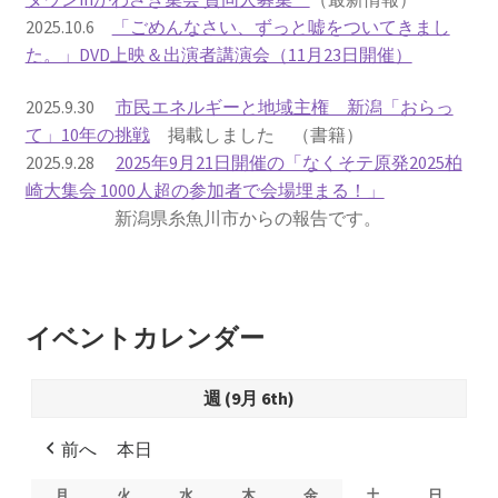
2025.10.6
「ごめんなさい、ずっと嘘をついてきまし
書籍
た。」DVD上映＆出演者講演会（11月23日開催）
2022.12.29 原発事故と甲状腺がん
2025.9.30
市民エネルギーと地域主権 新潟「おらっ
て」10年の挑戦
掲載しました （書籍）
2025.9.28
2025年9月21日開催の「なくそテ原発2025柏
2023.1.26 「脱原発」成長論
崎大集会 1000人超の参加者で会場埋まる！」
新潟県糸魚川市からの報告です。
2023.2.7 いまこそ私は原発に反対します
なぜ首都圏でガンが６０万人 増えているのか！？
イベントカレンダー
南海トラフ巨大地震でも原発は大丈夫と言う人々
週 (9月 6th)
2025.9.30 市民エネルギーと地域主権
前へ
本日
2026.5.3 原発を止めた町
月
月
火
火
水
水
木
木
金
金
土
土
日
日