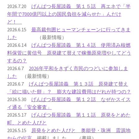
2016.3 .13 第5回原発ゼロへのカウントダウンinかわさ
2026.7.20
げんぱつ長屋談義 第１５話 再エネで「半
き 集会
年間で7000億円以上の国民負担を減らせた」んだけ
ど！
2017.3.12 第6回原発ゼロへのカウントダウンinかわさ
2026.6.15
最高裁包囲ヒューマンチェーンに行ってきま
き 集会
した
（最新情報）
2026.6.14
げんぱつ長屋談義 第１４話 使用済み核燃
2018.3.11 第７回原発ゼロへのカウントダウンinかわ
料保管に黄信号 原発建て替えで稼働原発増やしてどう
さき集会
するの？
2026.6.7
2026年平和をきずく市民のつどいに参加しま
2019.3.10 第8回 原発ゼロへのカウントダウンinかわ
した
（最新情報）
さき 集会
2026.6.7
げんぱつ長屋談義 第１３話 原発建て替え
「絵に描いた餅」？ 膨大な建設費用はだれが持つの？
2023.3.12 第12回原発ゼロへのカウントダウンinかわ
2026.5.30
げんぱつ長屋談義 第１２話 なぜかスイス
さき集会
イ通る「安全審査」
2026.5.17
げんぱつ長屋談義 第１１話 原発をとめた
2023.6.25（日）映画「原発をとめた裁判長 そして
町、とめた人びと
原発をとめる農家たち」上映会を開催
2026.5.15
原発をとめた人びと 奥能登・珠洲 震源地
からの伝言
掲載しました （書籍）