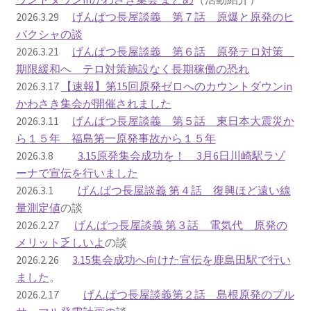
2026.3.29
げんぱつ長屋談義 第７話 原爆と原発のヒ
ギャラリー_2024.3.10
バクシャの談
2026.3.21
げんぱつ長屋談義 第６話 原発テロ対策
ギャラリー_2025.3.23
期限緩和へ テロ対策施設なく長期稼働の恐れ
2026.3.17
【速報】第15回原発ゼロへのカウントダウンin
かわさき集会が開催されました
ギャラリー_2026.3.15
2026.3.11
げんぱつ長屋談義 第５話 東日本大震災か
ら１５年 福島第一原発事故から１５年
原発ゼロと未来
2026.3.8
3.15原発集会成功を！ 3月6日川崎駅ラゾ
ーナで宣伝を行いました
原発動向
2026.3.1
げんぱつ長屋談義 第４話 復興ほど遠い線
量測定値
の談
原発 日誌
2026.2.27
げんぱつ長屋談義 第３話 電気代 原発の
メリット乏しいよ
の談
2022.7.15東電・株主訴訟 経営陣に13兆円賠償命令
2026.2.26
3.15集会成功へ向けた宣伝を鹿島田駅で行い
ました
。
2022.8.1 福島第一原発 汚染配管撤去 失敗続きで計画
2026.2.17
げんぱつ長屋談義第２話 島根原発のプル
断念