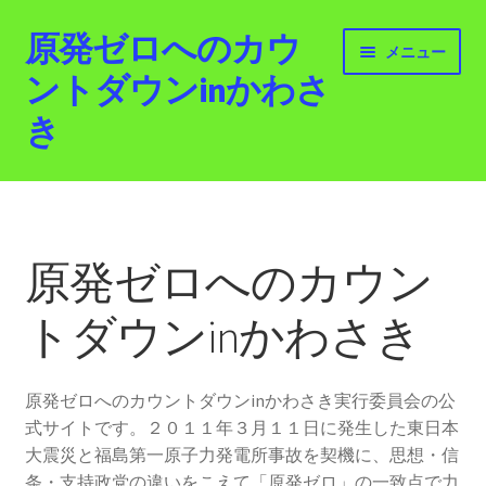
原発ゼロへのカウ
ナ
コ
メニュー
ビ
ン
ントダウンinかわさ
ゲ
テ
き
ー
ン
シ
ツ
ョ
へ
ホーム
ン
ス
へ
キ
最新情報
ス
ッ
原発ゼロへのカウン
キ
プ
活動紹介
ッ
トダウンinかわさき
プ
2012.3.11 「原発ゼロへのカウントダウンinかわさ
き」「原発ゼロへの行進！誰でもデモ！」
原発ゼロへのカウントダウンinかわさき実行委員会の公
式サイトです。２０１１年３月１１日に発生した東日本
原発ゼロ金曜日行動 inかわさき
大震災と福島第一原子力発電所事故を契機に、思想・信
条・支持政党の違いをこえて「原発ゼロ」の一致点で力