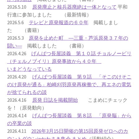
2026.5.10
原発廃止と核兵器廃絶は一体となって
平和
2023.10.8 原発ゼロへのカウントダウンinかわさき
行進に参加しました （最新情報）
講演会開催
2026.5.6
テレビと原発報道の６０年
掲載しまし
た （書籍）
2024.3.10第13回原発ゼロへのカウントダウンinかわさ
2026.5.3
原発を止めた町 ―三重・芦浜原発３７年の
き集会
闘い―
掲載しました （書籍）
2026.4.26
げんぱつ長屋談義 第１０話 チョルノービリ
2024.10.13 映画「決断」上映と講演会を開催
（チェルノブイリ）原発事故から４０年
いまどうなっている
2025.3.23第14回原発ゼロへのカウントダウンinかわさ
2026.4.20
げんぱつ長屋談義 第９話 「そこのけそこ
き集会開催
のけ原発が通る」柏崎刈羽原発再稼働で、再エネの電気
が捨てられるの談
2026.3.15 第１５回原発ゼロへのカウントダウンinか
2026.4.16
原発 日誌を掲載開始
こまめにチェック
わさき集会開催
を！（原発動向）
2026.4.14
げんぱつ長屋談義 第８話 「原発脳」から
ギャラリー
の卒業の談
2026.4.11
2026年3月15日開催の第15回原発ゼロへのカ
ギャラリー_2023.3.12
ウントダウンinかわさき集会 まとめ
（活動紹介）