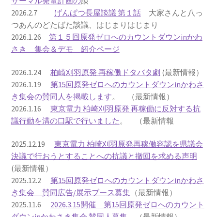
サーマル発電計画の
談
2026.2.7
げんぱつ長屋談議 第１話
大家さんと八っ
2022.8.9 福島第一原発 汚染水海洋放出トンネル工事
つあんのどたばた談議、はじまりはじまり
着工
2026.1.26
第１５回原発ゼロへのカウントダウンinかわ
さき 集会＆デモ 紹介ページ
2022.12.25美浜原発 運転停止認めず 稼働４０年
2026.1.24
柏崎刈羽原発 再稼働ドタバタ劇
(最新情報）
超 老朽対策容認
2026.1.19
第15回原発ゼロへのカウントダウンinかわさ
き集会の賛同人を掲載します
。 （最新情報）
2023.1.19 東電旧経営陣、二審も無罪 民事裁判で認
2026.1.16
東京電力 柏崎刈羽原発 再稼働に反対する抗
めた「長期評価」を否定
議行動を溝の口駅で行いました
。 （最新情報
原子力規制委員会「原発60年超運転」正式決定見送
2025.12.19
東京電力 柏崎刈羽原発再稼働容認を県議会
り
決議で行おうとすることへの抗議と撤回を求める声明
(最新情報）
原子力規制委員会「原発60年超運転」正式決定先送
2025.12.2
第15回原発ゼロへのカウントダウンinかわさ
りからわずか5日で、多数決決定
き集会 賛同広告/展示ブース募集
（最新情報）
2025.11.6
2026.3.15開催 第15回原発ゼロへのカウント
「原発６０年超へ」閣議決定
ダウンinかわさき集会 賛同人募集
（最新情報）