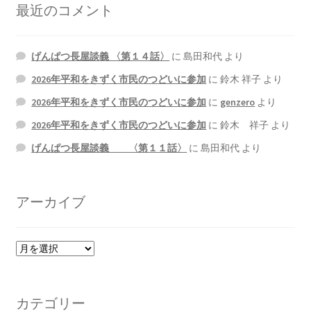
最近のコメント
げんぱつ長屋談義 〈第１４話〉
に
島田和代
より
2026年平和をきずく市民のつどいに参加
に
鈴木 祥子
より
2026年平和をきずく市民のつどいに参加
に
genzero
より
2026年平和をきずく市民のつどいに参加
に
鈴木 祥子
より
げんぱつ長屋談義 〈第１１話〉
に
島田和代
より
アーカイブ
ア
ー
カ
イ
カテゴリー
ブ