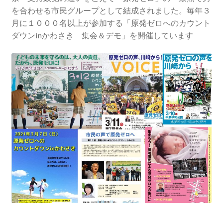
2013.3.10 第２回原発ゼロへのカウントダウンinかわ
を合わせる市民グループとして結成されました。毎年３
さき 集会
月に１０００名以上が参加する「原発ゼロへのカウント
ダウンinかわさき 集会＆デモ」を開催しています
2014.3.16 第３回原発ゼロへのカウントダウンinかわ
さき 集会
2014.10.13 「今こそ９条inかわさき」大集会 第二分
科会【原発は人権問題だ】 福島からの発言
2022.3.13 第11回原発ゼロへのカウントダウンinかわ
さき 集会
2015.3.8 第4回原発ゼロへのカウントダウンinかわさ
き 集会
2016.1.31 日本と原発上映会＆講演会