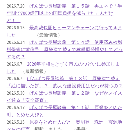
2016.3 .13 第5回原発ゼロへのカウントダウンinかわさ
2026.7.20
げんぱつ長屋談義 第１５話 再エネで「半
き 集会
年間で7000億円以上の国民負担を減らせた」んだけ
ど！
2017.3.12 第6回原発ゼロへのカウントダウンinかわさ
2026.6.15
最高裁包囲ヒューマンチェーンに行ってきま
き 集会
した
（最新情報）
2026.6.14
げんぱつ長屋談義 第１４話 使用済み核燃
2018.3.11 第７回原発ゼロへのカウントダウンinかわ
料保管に黄信号 原発建て替えで稼働原発増やしてどう
さき集会
するの？
2026.6.7
2026年平和をきずく市民のつどいに参加しま
2019.3.10 第8回 原発ゼロへのカウントダウンinかわ
した
（最新情報）
さき 集会
2026.6.7
げんぱつ長屋談義 第１３話 原発建て替え
「絵に描いた餅」？ 膨大な建設費用はだれが持つの？
2023.3.12 第12回原発ゼロへのカウントダウンinかわ
2026.5.30
げんぱつ長屋談義 第１２話 なぜかスイス
さき集会
イ通る「安全審査」
2026.5.17
げんぱつ長屋談義 第１１話 原発をとめた
2023.6.25（日）映画「原発をとめた裁判長 そして
町、とめた人びと
原発をとめる農家たち」上映会を開催
2026.5.15
原発をとめた人びと 奥能登・珠洲 震源地
からの伝言
掲載しました （書籍）