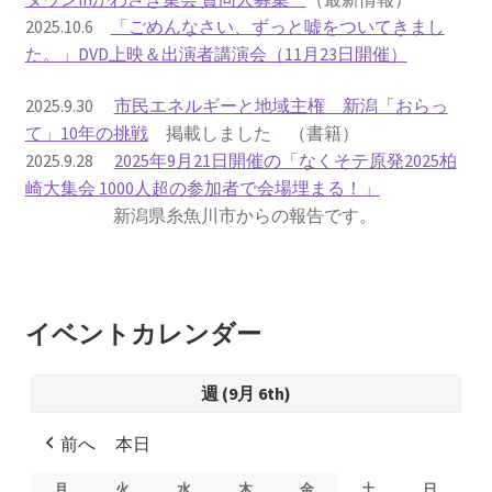
2025.10.6
「ごめんなさい、ずっと嘘をついてきまし
書籍
た。」DVD上映＆出演者講演会（11月23日開催）
2022.12.29 原発事故と甲状腺がん
2025.9.30
市民エネルギーと地域主権 新潟「おらっ
て」10年の挑戦
掲載しました （書籍）
2025.9.28
2025年9月21日開催の「なくそテ原発2025柏
2023.1.26 「脱原発」成長論
崎大集会 1000人超の参加者で会場埋まる！」
新潟県糸魚川市からの報告です。
2023.2.7 いまこそ私は原発に反対します
なぜ首都圏でガンが６０万人 増えているのか！？
イベントカレンダー
南海トラフ巨大地震でも原発は大丈夫と言う人々
週 (9月 6th)
2025.9.30 市民エネルギーと地域主権
前へ
本日
2026.5.3 原発を止めた町
月
月
火
火
水
水
木
木
金
金
土
土
日
日