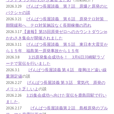
2026.3.29
げんぱつ長屋談義 第７話 原爆と原発のヒ
ギャラリー_2024.3.10
バクシャの談
2026.3.21
げんぱつ長屋談義 第６話 原発テロ対策
ギャラリー_2025.3.23
期限緩和へ テロ対策施設なく長期稼働の恐れ
2026.3.17
【速報】第15回原発ゼロへのカウントダウンin
かわさき集会が開催されました
ギャラリー_2026.3.15
2026.3.11
げんぱつ長屋談義 第５話 東日本大震災か
ら１５年 福島第一原発事故から１５年
原発ゼロと未来
2026.3.8
3.15原発集会成功を！ 3月6日川崎駅ラゾ
ーナで宣伝を行いました
原発動向
2026.3.1
げんぱつ長屋談義 第４話 復興ほど遠い線
量測定値
の談
原発 日誌
2026.2.27
げんぱつ長屋談義 第３話 電気代 原発の
メリット乏しいよ
の談
2022.7.15東電・株主訴訟 経営陣に13兆円賠償命令
2026.2.26
3.15集会成功へ向けた宣伝を鹿島田駅で行い
ました
。
2022.8.1 福島第一原発 汚染配管撤去 失敗続きで計画
2026.2.17
げんぱつ長屋談義第２話 島根原発のプル
断念