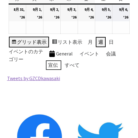
2026.5.6 テレビと原発報道の60年
曜
曜
曜
曜
曜
曜
曜
8月 31,
9月 1,
9月 2,
9月 3,
9月 4,
9月 5,
9月 6,
日
日
日
日
日
日
日
2026
2026
2026
2026
2026
2026
2026
'26
'26
'26
'26
'26
'26
'26
2026.5.15 原発をとめた人びと
年
年
年
年
年
年
年
8
9
9
9
9
9
9
他サイト
月
月
月
月
月
月
月
グリッド
表示
リスト
表示
月
週
日
31
1
2
3
4
5
6
イベントのカテ
General
イベント
会議
問合せ・メルマガ
日
日
日
日
日
日
日
ゴリー
宣伝
すべて
Tweets by GZCDkawasaki