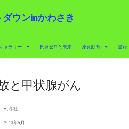
ダウンinかわさき
i
ギャラリー
原発ゼロと未来
原発動向
書籍
ゼロと未来
原発動向
書籍
他サイト
問合せ・メルマガ
 原発事故と甲状腺がん
 幻冬社
2013年5月