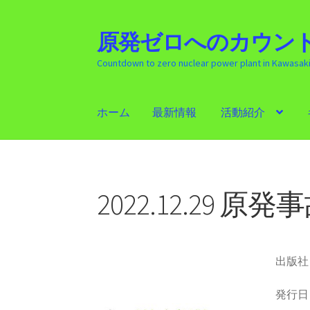
原発ゼロへのカウント
ナ
コ
ビ
ン
Countdown to zero nuclear power plant in Kawasak
ゲ
テ
ー
ン
シ
ツ
ホーム
最新情報
活動紹介
ョ
へ
ン
ス
ホーム
最新情報
活動紹介
ギャラリー
原発
へ
キ
ス
ッ
キ
プ
2022.12.29
ッ
プ
出版社
発行日 