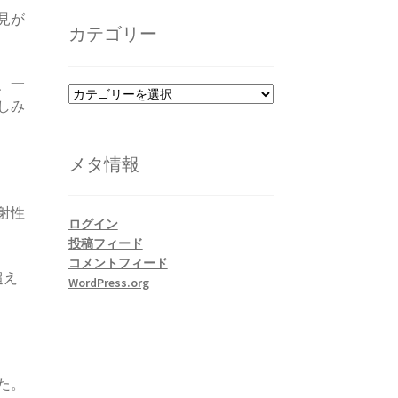
カ
見が
イ
カテゴリー
ブ
、一
カ
しみ
テ
ゴ
リ
メタ情報
ー
射性
ログイン
投稿フィード
コメントフィード
超え
WordPress.org
た。