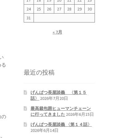
17
18
19
20
21
22
23
24
25
26
27
28
29
30
31
« 7月
い
める
最近の投稿
げんぱつ長屋談義 〈第１５
話〉
2026年7月20日
最高裁包囲ヒューマンチェーン
に行ってきました
2026年6月15日
力の
げんぱつ長屋談義 〈第１４話〉
2026年6月14日