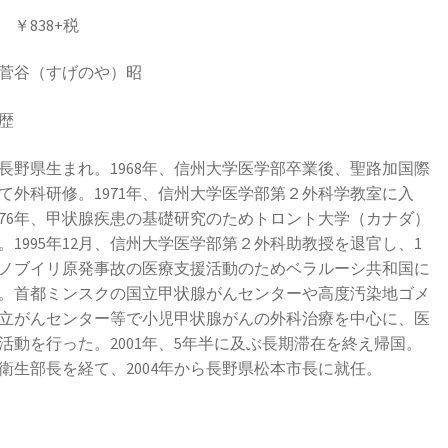
￥838+税
菅谷（すげのや）昭
歴
3年長野県生まれ。1968年、信州大学医学部卒業後、聖路加国際
て外科研修。1971年、信州大学医学部第２外科学教室に入
976年、甲状腺疾患の基礎研究のためトロント大学（カナダ）
。1995年12月、信州大学医学部第２外科助教授を退官し、1
ノブイリ原発事故の医療支援活動のためベラルーシ共和国に
。首都ミンスクの国立甲状腺がんセンターや高度汚染地ゴメ
立がんセンター等で小児甲状腺がんの外科治療を中心に、医
活動を行った。2001年、5年半に及ぶ長期滞在を終え帰国。
衛生部長を経て、2004年から長野県松本市長に就任。