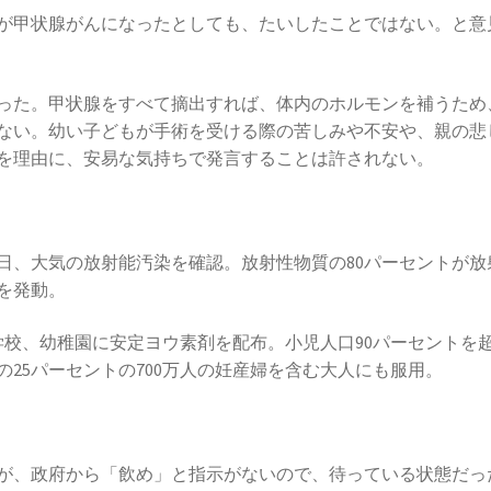
が甲状腺がんになったとしても、たいしたことではない。と意
った。甲状腺をすべて摘出すれば、体内のホルモンを補うため
ない。幼い子どもが手術を受ける際の苦しみや不安や、親の悲
を理由に、安易な気持ちで発言することは許されない。
日、大気の放射能汚染を確認。放射性物質の80パーセントが放
を発動。
学校、幼稚園に安定ヨウ素剤を配布。小児人口90パーセントを
の25パーセントの700万人の妊産婦を含む大人にも服用。
たが、政府から「飲め」と指示がないので、待っている状態だっ