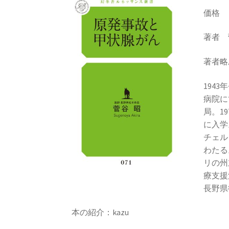
価格 
著者 
著者略
194
病院に
局。1
に入学
チェル
わたる
リの州
療支援
長野県
本の紹介：kazu