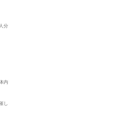
人分
体内
催し