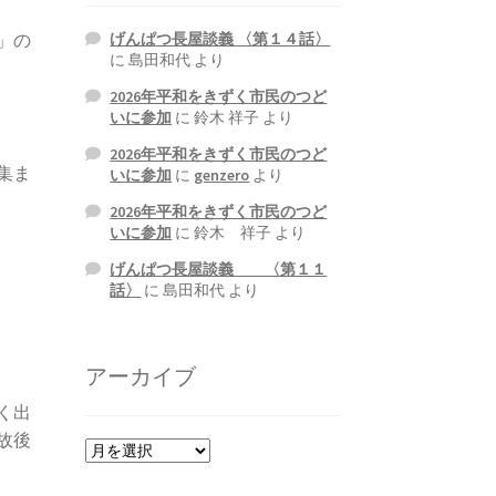
げんぱつ長屋談義 〈第１４話〉
」の
に
島田和代
より
2026年平和をきずく市民のつど
いに参加
に
鈴木 祥子
より
2026年平和をきずく市民のつど
集ま
いに参加
に
genzero
より
2026年平和をきずく市民のつど
いに参加
に
鈴木 祥子
より
げんぱつ長屋談義 〈第１１
話〉
に
島田和代
より
。
アーカイブ
く出
故後
ア
ー