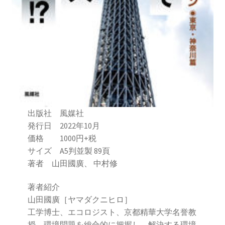
2016.3 .13 第5回原発ゼロへのカウントダウンinかわさ
き 集会
2017.3.12 第6回原発ゼロへのカウントダウンinかわさ
き 集会
2018.3.11 第７回原発ゼロへのカウントダウンinかわ
さき集会
出版社 風媒社
2019.3.10 第8回 原発ゼロへのカウントダウンinかわ
発行日 2022年10月
さき 集会
価格 1000円+税
サイズ A5判並製 89頁
2023.3.12 第12回原発ゼロへのカウントダウンinかわ
著者 山田國廣、 中村修
さき集会
著者紹介
2023.6.25（日）映画「原発をとめた裁判長 そして
山田國廣［ヤマダクニヒロ］
原発をとめる農家たち」上映会を開催
工学博士、エコロジスト、京都精華大学名誉教
授。環境問題を総合的に把握し、解決する環境