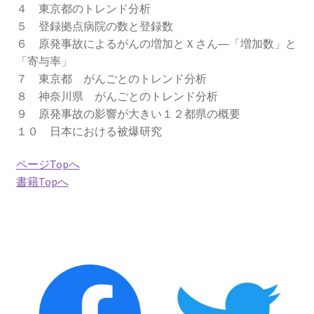
４ 東京都のトレンド分析
５ 登録拠点病院の数と登録数
2022.8.9 福島第一原発 汚染水海洋放出トンネル工事
６ 原発事故によるがんの増加とＸさん―「増加数」と
着工
「寄与率」
７ 東京都 がんごとのトレンド分析
2022.12.25美浜原発 運転停止認めず 稼働４０年
８ 神奈川県 がんごとのトレンド分析
超 老朽対策容認
９ 原発事故の影響が大きい１２都県の概要
１０ 日本における被爆研究
2023.1.19 東電旧経営陣、二審も無罪 民事裁判で認
めた「長期評価」を否定
ページTopへ
書籍Topへ
原子力規制委員会「原発60年超運転」正式決定見送
り
原子力規制委員会「原発60年超運転」正式決定先送
りからわずか5日で、多数決決定
「原発６０年超へ」閣議決定