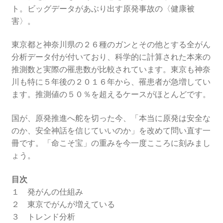
ト。ビッグデータがあぶり出す原発事故の〈健康被
害〉。
ギャラリー_2024.3.10
東京都と神奈川県の２６種のガンとその他とする全がん
ギャラリー_2025.3.23
分析データ付が付いており、科学的に計算された本来の
推測数と実際の罹患数が比較されています。東京も神奈
ギャラリー_2026.3.15
川も特に５年後の２０１６年から、罹患者が急増してい
ます。推測値の５０％を超えるケースがほとんどです。
原発ゼロと未来
国が、原発推進へ舵を切った今、「本当に原発は安全な
原発動向
のか、安全神話を信じていいのか」を改めて問い直す一
冊です。「命こそ宝」の重みを今一度こころに刻みまし
原発 日誌
ょう。
目次
2022.7.15東電・株主訴訟 経営陣に13兆円賠償命令
１ 発がんの仕組み
２ 東京でがんが増えている
2022.8.1 福島第一原発 汚染配管撤去 失敗続きで計画
３ トレンド分析
断念