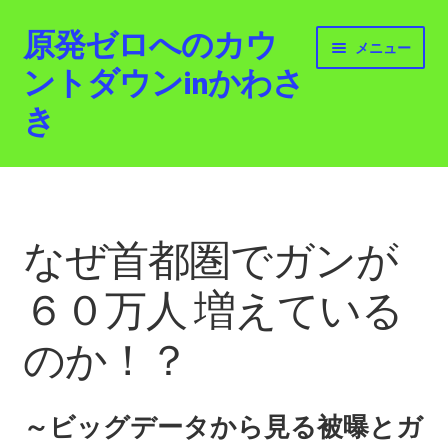
原発ゼロへのカウ
ナ
コ
メニュー
ビ
ン
ントダウンinかわさ
ゲ
テ
き
ー
ン
シ
ツ
ョ
へ
ホーム
ン
ス
へ
キ
最新情報
ス
ッ
なぜ首都圏でガンが
キ
プ
活動紹介
ッ
６０万人 増えている
プ
2012.3.11 「原発ゼロへのカウントダウンinかわさ
のか！？
き」「原発ゼロへの行進！誰でもデモ！」
原発ゼロ金曜日行動 inかわさき
～ビッグデータから見る被曝とガ