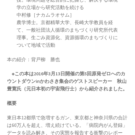
2023.10.8 原発ゼロへのカウントダウンinかわさき
学の立場から研究活動を続ける
講演会開催
中村修［ナカムラオサム］
農学博士。京都精華大学、長崎大学教員を経
て、一般社団法人循環のまちづくり研究所代表
2024.3.10第13回原発ゼロへのカウントダウンinかわさ
理事。生ごみ資源化、資源循環のまちづくりに
き集会
ついて地域で活動
2024.10.13 映画「決断」上映と講演会を開催
本の紹介：背戸柳 勝也
2025.3.23第14回原発ゼロへのカウントダウンinかわさ
※この本は2016年3月13日開催の第5回原発ゼロへのカ
き集会開催
ウントダウンinかわさき集会のゲストスピーカー 秋山
豊寛氏（元日本初の宇宙飛行士）から紹介されました。
2026.3.15 第１５回原発ゼロへのカウントダウンinか
わさき集会開催
概要
ギャラリー
東日本12都県で急増するガン、東京都と神奈川県の合計
は60万人を超え、増え続けている。「病院内がん登録」
データを読み解き、その実態を報告する衝撃のレポー
ギャラリー_2023.3.12