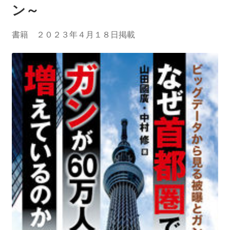
2013.3.10 第２回原発ゼロへのカウントダウンinかわ
ン～
さき 集会
書籍 ２０２３年４月１８日掲載
2014.3.16 第３回原発ゼロへのカウントダウンinかわ
さき 集会
2014.10.13 「今こそ９条inかわさき」大集会 第二分
科会【原発は人権問題だ】 福島からの発言
2022.3.13 第11回原発ゼロへのカウントダウンinかわ
さき 集会
2015.3.8 第4回原発ゼロへのカウントダウンinかわさ
き 集会
2016.1.31 日本と原発上映会＆講演会