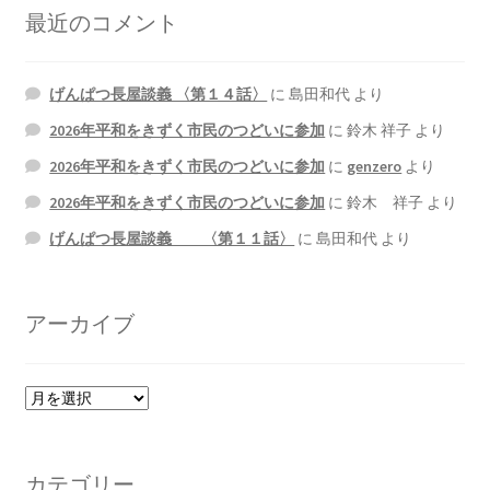
最近のコメント
げんぱつ長屋談義 〈第１４話〉
に
島田和代
より
2026年平和をきずく市民のつどいに参加
に
鈴木 祥子
より
2026年平和をきずく市民のつどいに参加
に
genzero
より
2026年平和をきずく市民のつどいに参加
に
鈴木 祥子
より
げんぱつ長屋談義 〈第１１話〉
に
島田和代
より
アーカイブ
ア
ー
カ
イ
カテゴリー