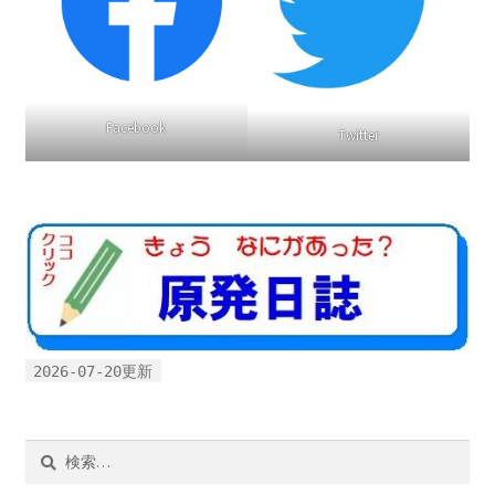
書籍
2022.12.29 原発事故と甲状腺がん
Facebook
Twitter
2023.1.26 「脱原発」成長論
2023.2.7 いまこそ私は原発に反対します
なぜ首都圏でガンが６０万人 増えているのか！？
南海トラフ巨大地震でも原発は大丈夫と言う人々
2026-07-20更新
2025.9.30 市民エネルギーと地域主権
検
2026.5.3 原発を止めた町
索: