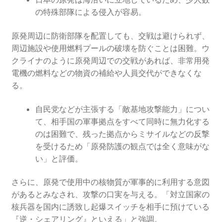
の特殊部隊による侵入が容易。
原発周辺に防衛部隊を配置しても、交戦は避けられず、
周辺施設や使用燃料プールの破壊を防ぐことは困難。ウ
クライナのように原発周辺での交戦があれば、非常用発
電機の燃料などの物資の補給や人員交代ができなくな
る。
自民党などが主張する「敵基地攻撃能力」につい
て、相手国の軍事拠点をすべて同時に無力化する
のは困難で、残った拠点からミサイルなどの反撃
を受けるため「原発防護の観点では全く意味がな
い」と評価。
さらに、原発で使用中の核物質が軍事的に利用する意図
があるとみなされ、攻撃の口実を与える。「対立国家の
核兵器を国内に誘致し起爆スイッチを相手に預けている
『逆・シェアリング』といえる」と強調。