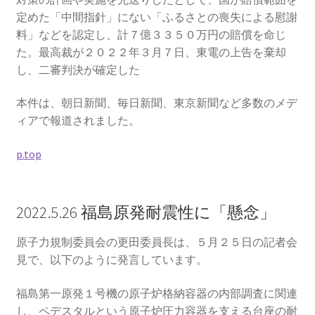
2026.5.6 テレビと原発報道の60年
定めた「中間指針」にない「ふるさとの喪失による慰謝
料」などを認定し、計７億３３５０万円の賠償を命じ
2026.5.15 原発をとめた人びと
た。最高裁が２０２２年３月７日、東電の上告を棄却
し、二審判決が確定した
他サイト
本件は、朝日新聞、毎日新聞、東京新聞など多数のメデ
ィアで報道されました。
問合せ・メルマガ
p.top
2022.5.26 福島原発耐震性に「懸念」
原子力規制委員会の更田委員長は、５月２５日の記者会
見で、以下のように発言しています。
福島第一原発１号機の原子炉格納容器の内部調査に関連
し、ペデスタルという原子炉圧力容器を支える台座の耐