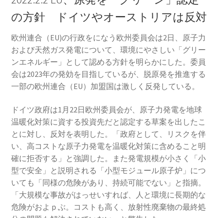
の方針 ドイツやオーストリアは反対
欧州連合（EU)の行政をになう欧州委員会は2日、原子力
および天然ガス発電について、環境にやさしい「グリー
ンエネルギー」として認める方針を明らかにした。委員
会は2023年の発効を目指しているが、脱原発を推進する
一部の欧州連合（EU）加盟国は激しく反発している。
ドイツ政府は1月22日欧州委員会が、原子力発電を地球
温暖化対策に資する投資先だと認定する草案を出したこ
とに対し、反対を表明した。「政府として、リスクを伴
い、高コストな原子力発電を温暖化対策に含めること明
確に拒否する」と強調した。また発電規模が小さく「小
型で安全」と説明される「小型モジュール原子炉」につ
いても「同様の危険があり、持続可能でない」と指摘。
「大規模な事故がはっせいすれば、人と環境に長期的な
危険がおよｐぶ。コストも高く、放射性廃棄物の最終処