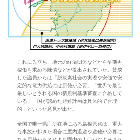
これに先立ち、地元の経済団体などから早期再
稼働を求める陳情などが提出されていた。賛成
した議員からは「脱炭素社会の実現や安価で安
定的な電力供給には原発が必要」「世界で最も
厳しいとされる国の新規制基準審査に合格して
いる」「国が認めた避難計画は具体的で合理
的」といった意見が出た。
全国で唯一県庁所在地にある島根原発は、重大
な事故が起きた場合に屋内退避や避難が必要に
なる原発から３０キロ圏内の人口がおよそ４５