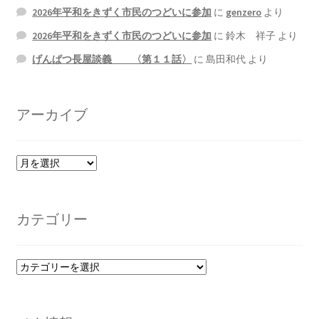
2026年平和をきずく市民のつどいに参加
に
genzero
より
2026年平和をきずく市民のつどいに参加
に
鈴木 祥子
より
げんぱつ長屋談義 〈第１１話〉
に
島田和代
より
アーカイブ
ア
ー
カ
イ
カテゴリー
ブ
カ
テ
ゴ
リ