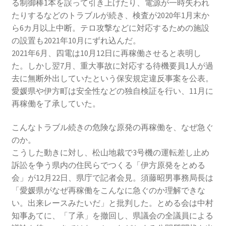
る制御棒1本を誤って引き上げたり、電源が一時失われ
たりするなどのトラブルが続き、検査が2020年1月末か
ら6カ月以上中断。テロ攻撃などに対応するための施設
の設置も2021年10月にずれ込んだ。
2021年6月、四電は10月12日に再稼働させると表明し
た。しかし翌7月、重大事故に対応する待機要員1人が過
去に無断外出していたという保安規定違反事案を公表。
愛媛県や伊方町は安全性などの独自検証を行い、11月に
再稼働を了承していた。
こんなトラブル続きの危険な原発の再稼働を、なぜ急ぐ
のか。
こうした動きに対し、松山地裁で3号機の運転差し止め
訴訟を争う県内の住民らでつくる「伊方原発をとめる
会」が12月22日、県庁で記者会見。須藤昭男事務局長は
「愛媛県がなぜ再稼働をこんなに急ぐのか理解できな
い。出来レースみたいだ」と批判した。とめる会は中村
知事あてに、「了承」を撤回し、県議会の全議員による