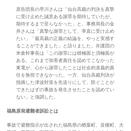
原告団長の早川さんは「仙台高裁の判決を真摯
2022.8.9 福島第一原発 汚染水海洋放出トンネル工事
に受け止めた誠意ある謝罪を期待していたが、
着工
期待するまで至らなかった」と、事務局長の金
井さんは「真摯な謝罪として、率直に受け止め
2022.12.25美浜原発 運転停止認めず 稼働４０年
たい」「最高裁の正義の結論を、やっと実感す
超 老朽対策容認
ることができました」と語りました。弁護団の
米倉幹事長は「この謝罪には積極面と消極面が
2023.1.19 東電旧経営陣、二審も無罪 民事裁判で認
ある。これまで加害者責任を認めてこなかった
めた「長期評価」を否定
東電が、心から謝罪したことは社会的道義的責
任を無視できなかった。一方、仙台高裁判決が
原子力規制委員会「原発60年超運転」正式決定見送
指摘した津波対策を先送りにして、防ぐことが
り
できたはずの事故を発生させたことを認めてい
ない」と強調した。
原子力規制委員会「原発60年超運転」正式決定先送
福島原発避難者訴訟とは
りからわずか5日で、多数決決定
事故で避難指示が出された福島県の楢葉町、並榎町、大
「原発６０年超へ」閣議決定