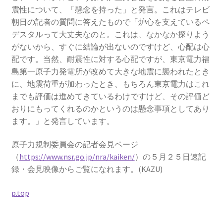
震性について、「懸念を持った」と発言。これはテレビ
朝日の記者の質問に答えたもので「炉心を支えているペ
デスタルって大丈夫なのと。これは、なかなか探りよう
がないから、すぐに結論が出ないのですけど、心配は心
配です。当然、耐震性に対する心配ですが、東京電力福
島第一原子力発電所が改めて大きな地震に襲われたとき
に、地震荷重が加わったとき、もちろん東京電力はこれ
までも評価は進めてきているわけですけど、その評価ど
おりにもってくれるのかというのは懸念事項としてあり
ます。」と発言しています。
原子力規制委員会の記者会見ページ
（
https://www.nsr.go.jp/nra/kaiken/
）の５月２５日速記
録・会見映像からご覧になれます。(KAZU)
p.top