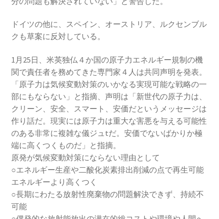
分の問題も解決されていない」と警告した。
ドイツの他に、スペイン、オーストリア、ルクセンブル
クも草案に反対している。
1月25日、米英独仏４か国の原子力エネルギー規制の機
関で責任者を務めてきた専門家４人は共同声明を発表。
「原子力は気候変動対策のいかなる実現可能な戦略の一
部にもならない」と指摘、声明は「新世代の原子力は、
クリーン、安全、スマート、安価だというメッセージは
作り話だ。現実には原子力は重大な害悪を与える可能性
のある非常に複雑な儀ジュtだ。安価でないばかりか極
端に高くつくものだ」と指摘。
原発が気候変動対策にならない理由として
○エネルギー生産や二酸化炭素排出削減の点で再生可能
エネルギーより高くつく
○長期にわたる放射性廃棄物の問題解決できず、持続不
可能
○偶発的な放射能放出の潜在的総コストや環境や人間へ