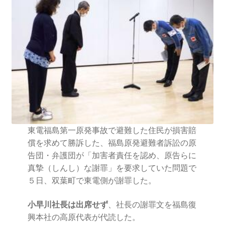
ギャラリー_2024.3.10
ギャラリー_2025.3.23
ギャラリー_2026.3.15
原発ゼロと未来
原発動向
東電福島第一原発事故で避難した住民が損害賠
償を求めて勝訴した、福島原発避難者訴訟の原
告団・弁護団が「加害者責任を認め、原告らに
原発 日誌
真摯（しんし）な謝罪」を要求していた問題で
５日、双葉町で東電側が謝罪した。
2022.7.15東電・株主訴訟 経営陣に13兆円賠償命令
小早川社長は出席せず
、社長の謝罪文を福島復
2022.8.1 福島第一原発 汚染配管撤去 失敗続きで計画
興本社の高原代表が代読した。
断念