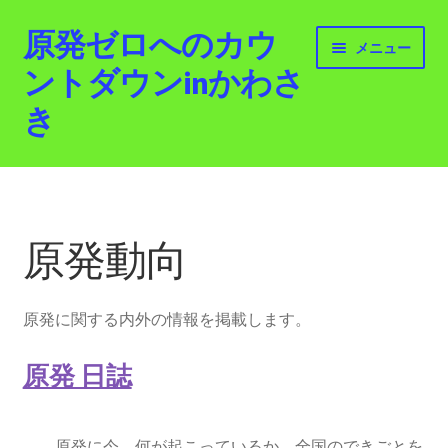
原発ゼロへのカウ
ナ
コ
メニュー
ビ
ン
ントダウンinかわさ
ゲ
テ
き
ー
ン
シ
ツ
ョ
へ
ホーム
ン
ス
へ
キ
最新情報
ス
ッ
原発動向
キ
プ
活動紹介
ッ
プ
原発に関する内外の情報を掲載します。
2012.3.11 「原発ゼロへのカウントダウンinかわさ
き」「原発ゼロへの行進！誰でもデモ！」
原発 日誌
原発ゼロ金曜日行動 inかわさき
原発に今、何が起こっているか、全国のできごとを