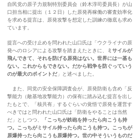
自民党の原子力規制特別委員会（鈴木淳司委員長）が山
口担当相に提出（１２日）した原発再稼働の審査効率化
を求める提言は、原発攻撃を想定した訓練の徹底も求め
ています。
提言への受け止めを問われた山口氏は「ウクライナの原
発へのロシアによる攻撃を踏まえたときに、
ミサイルが
飛んできて、それを防げる原発はない。世界には一基も
ない。これからもできない。だから戦争を防ぐっていう
のが最大のポイントだ
」と述べました。
また、同党の安全保障調査会が、原発防衛も含め「反
撃能力（敵基地攻撃能力）の保有に踏み込む提言を出し
たもとで、「核共有」するぐらいの覚悟で原発を運営す
べきではと問われた山口氏は「防衛をやることは当然
だ」としつつ、
「こっちが鉄砲を持ったら向こうも持
つ。こっちがミサイル持ったら向こうも持つ。こっちが
原爆持ったら向こうも原爆持つ。世の中そういうものだ