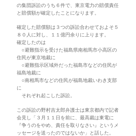
の集団訴訟のうち６件で、東京電力の賠償責任
と賠償額が確定したことになります。
確定した賠償額は３つの訴訟合わせておよそ５
８０人に対し、１１億円余りに上ります。
確定したのは
○避難指示を受けた福島県南相馬市小高区の
住民が東京地裁に
○避難指示区域外だった福島市などの住民が
福島地裁に
○南相馬市などの住民が福島地裁いわき支部
に
それぞれ起こした訴訟。
この訴訟の野村吉太郎弁護士は東京都内で記者
会見し「３月１１日を前に、最高裁は東電に
『争うのをやめ、責任を取りなさい』というメ
ッセージを送ったのではないか」と話した。