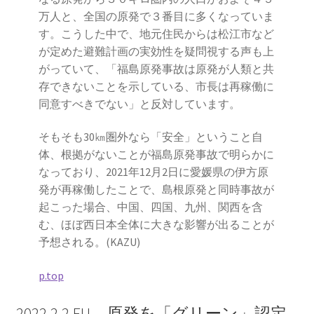
万人と、全国の原発で３番目に多くなっていま
す。こうした中で、地元住民からは松江市など
が定めた避難計画の実効性を疑問視する声も上
がっていて、「福島原発事故は原発が人類と共
存できないことを示している、市長は再稼働に
同意すべきでない」と反対しています。
そもそも30㎞圏外なら「安全」ということ自
体、根拠がないことが福島原発事故で明らかに
なっており、2021年12月2日に愛媛県の伊方原
発が再稼働したことで、島根原発と同時事故が
起こった場合、中国、四国、九州、関西を含
む、ほぼ西日本全体に大きな影響が出ることが
予想される。(KAZU)
p.top
2022.2.2 EU、原発を「グリーン」認定