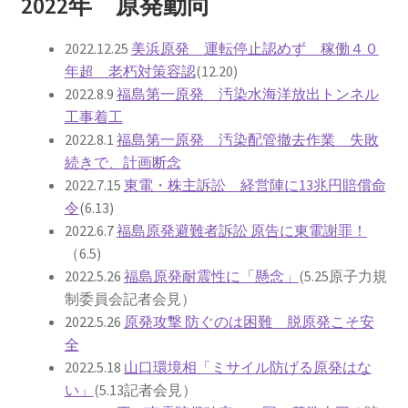
2022年 原発動向
2016.3 .13 第5回原発ゼロへのカウントダウンinかわさ
き 集会
2022.12.25
美浜原発 運転停止認めず 稼働４０
年超 老朽対策容認
(12.20)
2017.3.12 第6回原発ゼロへのカウントダウンinかわさ
2022.8.9
福島第一原発 汚染水海洋放出トンネル
き 集会
工事着工
2022.8.1
福島第一原発 汚染配管撤去作業 失敗
2018.3.11 第７回原発ゼロへのカウントダウンinかわ
続きで、計画断念
さき集会
2022.7.15
東電・株主訴訟 経営陣に13兆円賠償命
令
(6.13)
2019.3.10 第8回 原発ゼロへのカウントダウンinかわ
2022.6.7
福島原発避難者訴訟 原告に東電謝罪！
さき 集会
（6.5)
2022.5.26
福島原発耐震性に「懸念」
(5.25原子力規
2023.3.12 第12回原発ゼロへのカウントダウンinかわ
制委員会記者会見）
さき集会
2022.5.26
原発攻撃 防ぐのは困難 脱原発こそ安
全
2023.6.25（日）映画「原発をとめた裁判長 そして
2022.5.18
山口環境相「ミサイル防げる原発はな
原発をとめる農家たち」上映会を開催
い」
(5.13記者会見）