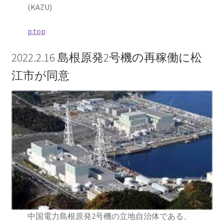
(KAZU)
p.top
2022.2.16 島根原発2号機の再稼働に松
江市が同意
中国電力島根原発2号機の立地自治体である、