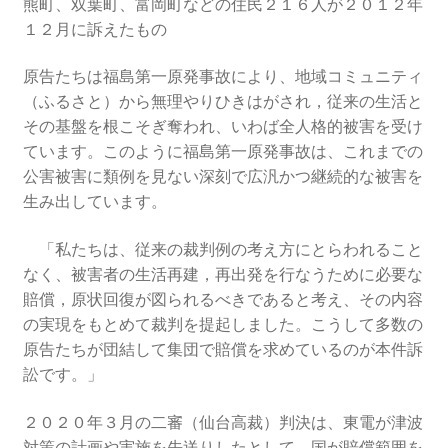
熊町、双葉町、富岡町などの住民２１６人が２０１２年
１２月に訴えたもの
書籍
原告たちは福島第一原発事故により、地域コミュニティ
2022.12.29 原発事故と甲状腺がん
（ふるさと）から無理やりひきはがされ，従来の生活と
その基盤を根こそぎ奪われ、いわば全人格的被害を受け
2023.1.26 「脱原発」成長論
ています。このように福島第一原発事故は、これまでの
公害被害に類例を見ない深刻で広汎かつ継続的な被害を
2023.2.7 いまこそ私は原発に反対します
生み出しています。
「私たちは、従来の裁判例の考え方にとらわれること
なぜ首都圏でガンが６０万人 増えているのか！？
なく、被害者の生活再建，再出発を行なうために必要な
賠償，原状回復が図られるべきであると考え、その内容
南海トラフ巨大地震でも原発は大丈夫と言う人々
の実現をもとめて裁判を提起しました。こうして多数の
原告たちが団結して集団で賠償を求めているのが本件訴
2025.9.30 市民エネルギーと地域主権
訟です。」
2026.5.3 原発を止めた町
２０２０年３月の二審（仙台高裁）判決は、東電が津波
対策の計画や実施を先送りしたとして、国が賠償範囲を