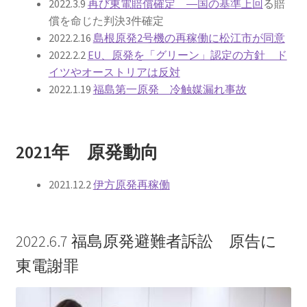
2022.3.9
再び東電賠償確定 ―国の基準上回
る賠
2023.10.8 原発ゼロへのカウントダウンinかわさき
償を命じた判決3件確定
講演会開催
2022.2.16
島根原発2号機の再稼働に松江市が同意
2022.2.2
EU、原発を「グリーン」認定の方針 ド
2024.3.10第13回原発ゼロへのカウントダウンinかわさ
イツやオーストリアは反対
き集会
2022.1.19
福島第一原発 冷触媒漏れ事故
2024.10.13 映画「決断」上映と講演会を開催
2021年 原発動向
2025.3.23第14回原発ゼロへのカウントダウンinかわさ
き集会開催
2021.12.2
伊方原発再稼働
2026.3.15 第１５回原発ゼロへのカウントダウンinか
わさき集会開催
2022.6.7 福島原発避難者訴訟 原告に
東電謝罪
ギャラリー
ギャラリー_2023.3.12