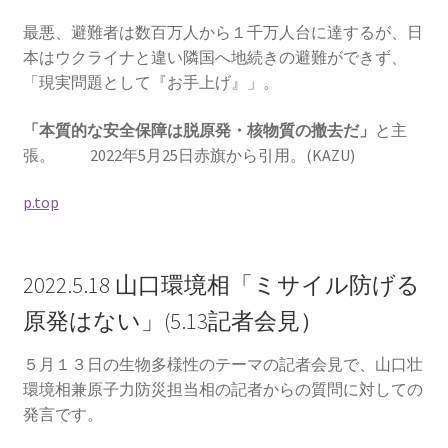
最悪、避難者は数百万人から１千万人台に達するが、日
本はウクライナと違い隣国へ地続きの避難ができず、
「現実問題として『お手上げ』」。
「本質的な安全保障は脱原発・核物質の撤去だ」
と主
張。 2022年5月25日赤旗から引用。(KAZU)
p.top
2022.5.18 山口環境相「ミサイル防げる
原発はない」(5.13記者会見）
５月１３日の生物多様性のテーマの記者会見で、山口壮
環境相兼原子力防災担当相の記者からの質問に対しての
発言です。