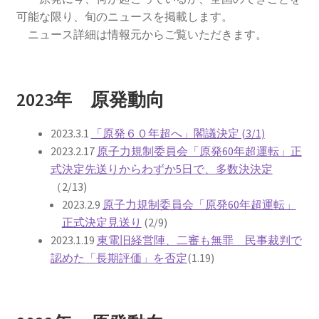
2013.3.10 第２回原発ゼロへのカウントダウンinかわ
可能な限り、旬のニュースを掲載します。
さき 集会
ニュース詳細は情報元からご覧いただきます。
2014.3.16 第３回原発ゼロへのカウントダウンinかわ
さき 集会
2023年 原発動向
2014.10.13 「今こそ９条inかわさき」大集会 第二分
2023.3.1
「原発６０年超へ」閣議決定 (3/1)
科会【原発は人権問題だ】 福島からの発言
2023.2.17
原子力規制委員会「原発60年超運転」正
式決定先送りからわずか5日で、多数決決定
2022.3.13 第11回原発ゼロへのカウントダウンinかわ
（2/13)
さき 集会
2023.2.9
原子力規制委員会「原発60年超運転」
正式決定見送り
(2/9)
2015.3.8 第4回原発ゼロへのカウントダウンinかわさ
2023.1.19
東電旧経営陣、二審も無罪 民事裁判で
き 集会
認めた「長期評価」を否定
(1.19)
2016.1.31 日本と原発上映会＆講演会