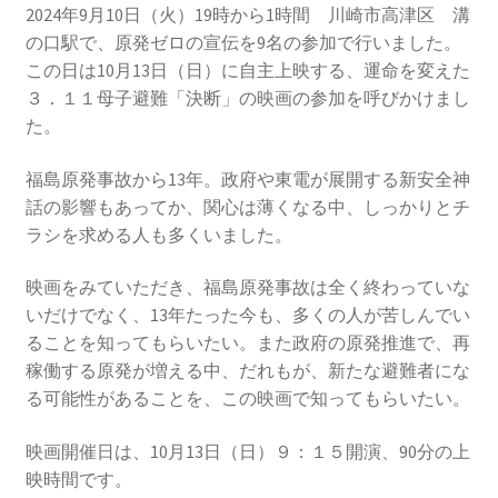
2013.3.10 第２回原発ゼロへのカウントダウンinかわ
2024年9月10日（火）19時から1時間 川崎市高津区 溝
さき 集会
の口駅で、原発ゼロの宣伝を9名の参加で行いました。
この日は10月13日（日）に自主上映する、運命を変えた
2014.3.16 第３回原発ゼロへのカウントダウンinかわ
３．１１母子避難「決断」の映画の参加を呼びかけまし
さき 集会
た。
福島原発事故から13年。政府や東電が展開する新安全神
2014.10.13 「今こそ９条inかわさき」大集会 第二分
話の影響もあってか、関心は薄くなる中、しっかりとチ
科会【原発は人権問題だ】 福島からの発言
ラシを求める人も多くいました。
2022.3.13 第11回原発ゼロへのカウントダウンinかわ
映画をみていただき、福島原発事故は全く終わっていな
さき 集会
いだけでなく、13年たった今も、多くの人が苦しんでい
ることを知ってもらいたい。また政府の原発推進で、再
2015.3.8 第4回原発ゼロへのカウントダウンinかわさ
稼働する原発が増える中、だれもが、新たな避難者にな
き 集会
る可能性があることを、この映画で知ってもらいたい。
2016.1.31 日本と原発上映会＆講演会
映画開催日は、10月13日（日）９：１５開演、90分の上
映時間です。