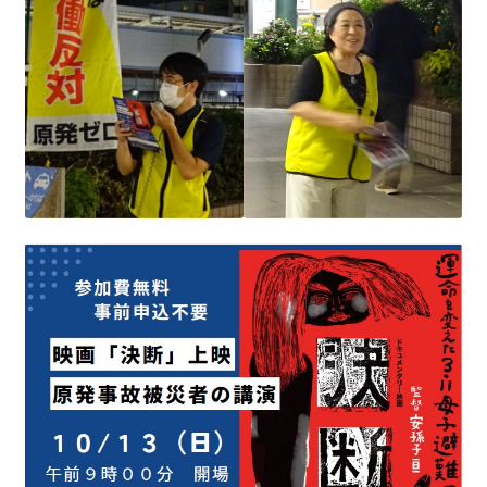
ギャラリー_2024.3.10
ギャラリー_2025.3.23
ギャラリー_2026.3.15
原発ゼロと未来
原発動向
原発 日誌
2022.7.15東電・株主訴訟 経営陣に13兆円賠償命令
2022.8.1 福島第一原発 汚染配管撤去 失敗続きで計画
断念