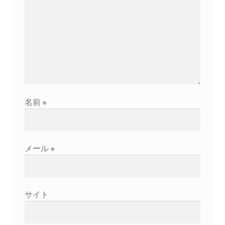
2026.5.6 テレビと原発報道の60年
2026.5.15 原発をとめた人びと
他サイト
問合せ・メルマガ
名前
※
メール
※
サイト