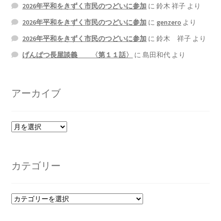
2026年平和をきずく市民のつどいに参加
に
鈴木 祥子
より
2026年平和をきずく市民のつどいに参加
に
genzero
より
2026年平和をきずく市民のつどいに参加
に
鈴木 祥子
より
げんぱつ長屋談義 〈第１１話〉
に
島田和代
より
アーカイブ
ア
ー
カ
イ
カテゴリー
ブ
カ
テ
ゴ