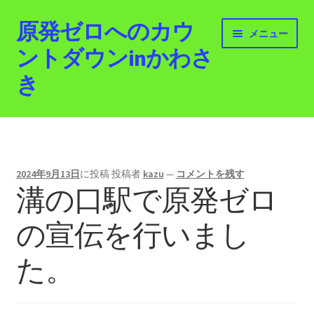
原発ゼロへのカウ
ナ
コ
メニュー
ビ
ン
ントダウンinかわさ
ゲ
テ
き
ー
ン
シ
ツ
ョ
へ
ホーム
ン
ス
へ
キ
最新情報
ス
ッ
2024年9月13日
に投稿
投稿者
kazu
—
コメントを残す
キ
プ
溝の口駅で原発ゼロ
活動紹介
ッ
プ
の宣伝を行いまし
2012.3.11 「原発ゼロへのカウントダウンinかわさ
き」「原発ゼロへの行進！誰でもデモ！」
た。
原発ゼロ金曜日行動 inかわさき