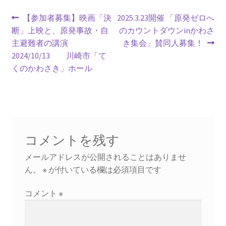
投
前
次
【参加者募集】映画「決
2025.3.23開催 「原発ゼロへ
書籍
の
の
断」上映と、原発事故・自
のカウントダウンinかわさ
稿
投
投
主避難者の講演
き集会」賛同人募集！
2022.12.29 原発事故と甲状腺がん
ナ
稿:
稿:
2024/10/13 川崎市「て
くのかわさき」ホール
ビ
2023.1.26 「脱原発」成長論
ゲ
2023.2.7 いまこそ私は原発に反対します
ー
なぜ首都圏でガンが６０万人 増えているのか！？
シ
コメントを残す
ョ
南海トラフ巨大地震でも原発は大丈夫と言う人々
メールアドレスが公開されることはありませ
ン
ん。
※
が付いている欄は必須項目です
2025.9.30 市民エネルギーと地域主権
コメント
※
2026.5.3 原発を止めた町