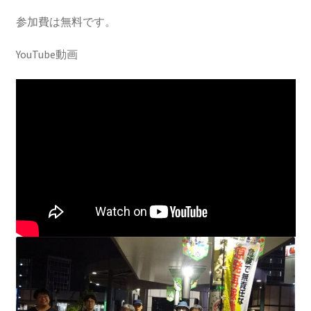
2016.3 .13 第5回原発ゼロへのカウントダウンinかわさ
き 集会
参加費は無料です。
YouTube動画
2017.3.12 第6回原発ゼロへのカウントダウンinかわさ
き 集会
2018.3.11 第７回原発ゼロへのカウントダウンinかわ
さき集会
2019.3.10 第8回 原発ゼロへのカウントダウンinかわ
さき 集会
2023.3.12 第12回原発ゼロへのカウントダウンinかわ
さき集会
2023.6.25（日）映画「原発をとめた裁判長 そして
原発をとめる農家たち」上映会を開催