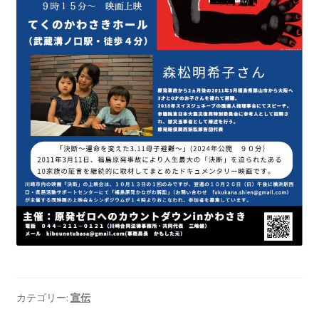
2022.8.9 福島第一原発 汚染水海洋放出トンネル工事
着工
2022.12.25美浜原発 運転停止認めず 稼働４０年
超 老朽対策容認
2023.1.19 東電旧経営陣、二審も無罪 民事裁判で認
めた「長期評価」を否定
原子力規制委員会「原発60年超運転」正式決定見送
り
原子力規制委員会「原発60年超運転」正式決定先送
りからわずか5日で、多数決決定
カテゴリー:
宣伝
「原発６０年超へ」閣議決定