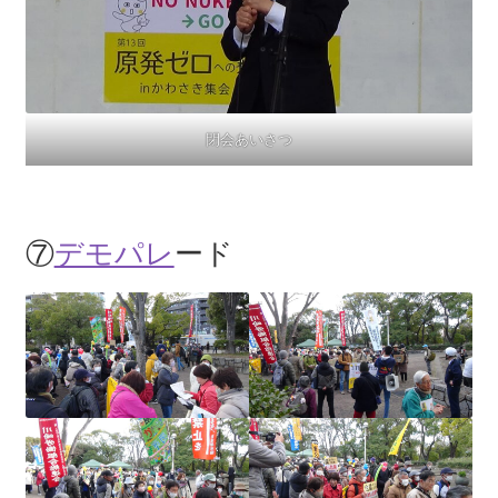
閉会あいさつ
⑦
デモパレ
ード