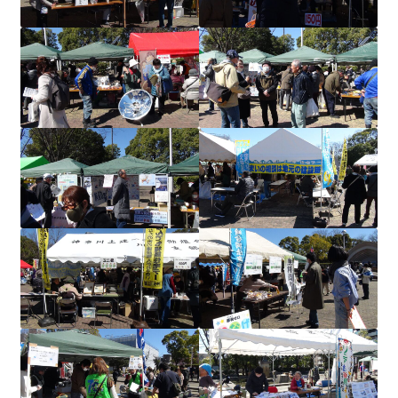
2022.8.9 福島第一原発 汚染水海洋放出トンネル工事
着工
2022.12.25美浜原発 運転停止認めず 稼働４０年
超 老朽対策容認
2023.1.19 東電旧経営陣、二審も無罪 民事裁判で認
めた「長期評価」を否定
原子力規制委員会「原発60年超運転」正式決定見送
り
原子力規制委員会「原発60年超運転」正式決定先送
りからわずか5日で、多数決決定
「原発６０年超へ」閣議決定