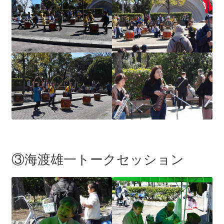
2026.5.6 テレビと原発報道の60年
2026.5.15 原発をとめた人びと
他サイト
問合せ・メルマガ
③海渡雄一トークセッション