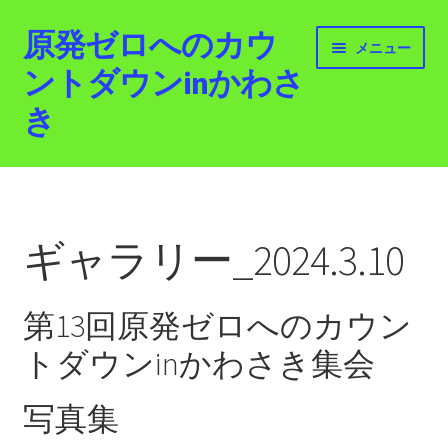
原発ゼロへのカウ
ナ
コ
メニュー
ビ
ン
ントダウンinかわさ
ゲ
テ
き
ー
ン
シ
ツ
ョ
へ
ホーム
ン
ス
へ
キ
最新情報
ス
ッ
ギャラリー_2024.3.10
キ
プ
活動紹介
ッ
プ
第13回原発ゼロへのカウン
2012.3.11 「原発ゼロへのカウントダウンinかわさ
き」「原発ゼロへの行進！誰でもデモ！」
トダウンinかわさき集会
原発ゼロ金曜日行動 inかわさき
写真集