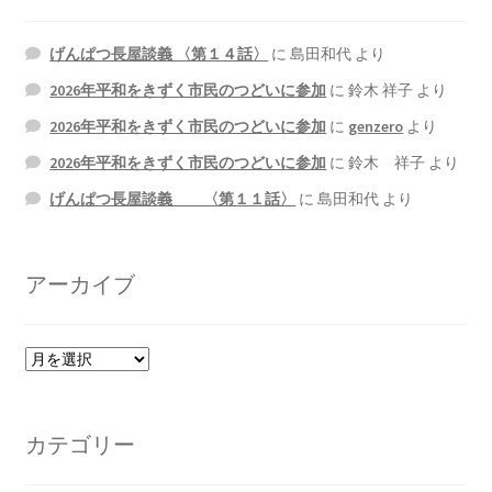
げんぱつ長屋談義 〈第１４話〉
に
島田和代
より
2026年平和をきずく市民のつどいに参加
に
鈴木 祥子
より
2026年平和をきずく市民のつどいに参加
に
genzero
より
2026年平和をきずく市民のつどいに参加
に
鈴木 祥子
より
げんぱつ長屋談義 〈第１１話〉
に
島田和代
より
アーカイブ
ア
ー
カ
イ
カテゴリー
ブ