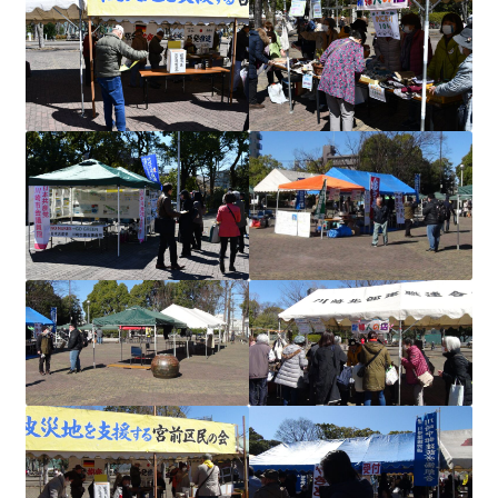
ギャラリー_2024.3.10
ギャラリー_2025.3.23
ギャラリー_2026.3.15
原発ゼロと未来
原発動向
原発 日誌
2022.7.15東電・株主訴訟 経営陣に13兆円賠償命令
2022.8.1 福島第一原発 汚染配管撤去 失敗続きで計画
断念