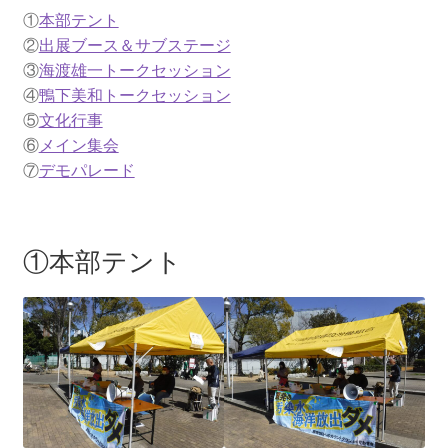
2013.3.10 第２回原発ゼロへのカウントダウンinかわ
①
本部テント
さき 集会
②
出展ブース＆サブステージ
③
海渡雄一トークセッション
2014.3.16 第３回原発ゼロへのカウントダウンinかわ
④
鴨下美和トークセッション
さき 集会
⑤
文化行事
⑥
メイン集会
2014.10.13 「今こそ９条inかわさき」大集会 第二分
⑦
デモパレード
科会【原発は人権問題だ】 福島からの発言
2022.3.13 第11回原発ゼロへのカウントダウンinかわ
①本部テント
さき 集会
2015.3.8 第4回原発ゼロへのカウントダウンinかわさ
き 集会
2016.1.31 日本と原発上映会＆講演会