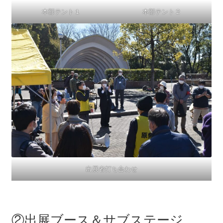
2016.3 .13 第5回原発ゼロへのカウントダウンinかわさ
本部テント１
本部テント２
き 集会
2017.3.12 第6回原発ゼロへのカウントダウンinかわさ
き 集会
2018.3.11 第７回原発ゼロへのカウントダウンinかわ
さき集会
2019.3.10 第8回 原発ゼロへのカウントダウンinかわ
さき 集会
2023.3.12 第12回原発ゼロへのカウントダウンinかわ
さき集会
出展者打ち合わせ
2023.6.25（日）映画「原発をとめた裁判長 そして
原発をとめる農家たち」上映会を開催
②出展ブース＆サブステージ