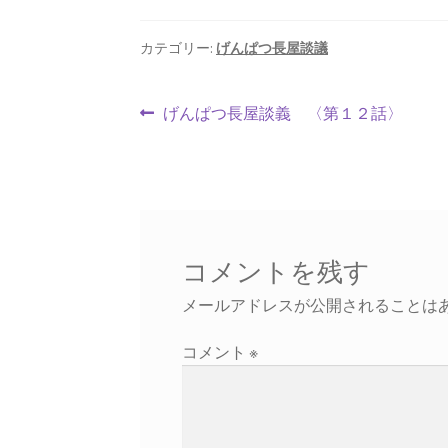
カテゴリー:
げんぱつ長屋談議
投
前
げんぱつ長屋談義 〈第１２話〉
の
稿
投
ナ
稿:
ビ
ゲ
コメントを残す
ー
メールアドレスが公開されることは
シ
コメント
※
ョ
ン