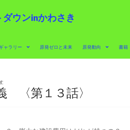
ダウンinかわさき
i
ギャラリー
原発ゼロと未来
原発動向
書籍
ゼロと未来
原発動向
書籍
他サイト
問合せ・メルマガ
す
義 〈第１３話〉