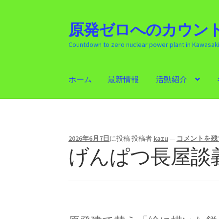
原発ゼロへのカウント
ナ
コ
ビ
ン
Countdown to zero nuclear power plant in Kawasak
ゲ
テ
ー
ン
シ
ツ
ホーム
最新情報
活動紹介
ョ
へ
ン
ス
ホーム
最新情報
活動紹介
ギャラリー
原発
へ
キ
ス
ッ
キ
プ
2026年6月7日
に投稿
投稿者
kazu
—
コメントを残
ッ
げんぱつ長屋談
プ