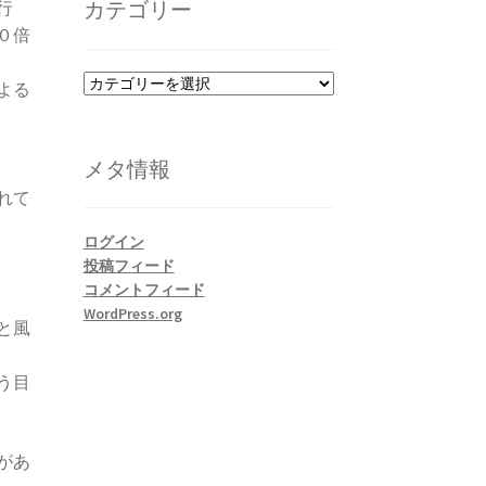
カテゴリー
行
ブ
０倍
カ
よる
テ
ゴ
リ
メタ情報
ー
れて
ログイン
投稿フィード
コメントフィード
WordPress.org
と風
う目
があ