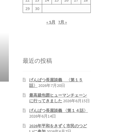
22
23
24
25
26
27
28
29
30
« 5月
7月 »
最近の投稿
げんぱつ長屋談義 〈第１５
話〉
2026年7月20日
最高裁包囲ヒューマンチェーン
に行ってきました
2026年6月15日
げんぱつ長屋談義 〈第１４話〉
2026年6月14日
2026年平和をきずく市民のつど
いに参加
2026年6月7日