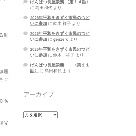
げんぱつ長屋談義 〈第１４話〉
に
島田和代
より
2026年平和をきずく市民のつど
いに参加
に
鈴木 祥子
より
2026年平和をきずく市民のつど
る制
いに参加
に
genzero
より
2026年平和をきずく市民のつど
いに参加
に
鈴木 祥子
より
げんぱつ長屋談義 〈第１１
話〉
に
島田和代
より
無理
させ
アーカイブ
０％
ア
ー
陽光
カ
イ