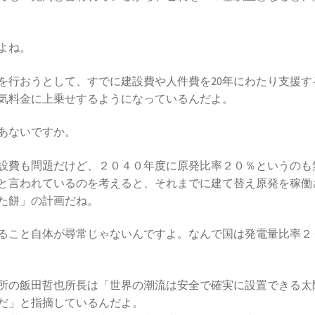
よね。
を行おうとして、すでに建設費や人件費を20年にわたり支援す
気料金に上乗せするようになっているんだよ。
あないですか。
設費も問題だけど、２０４０年度に原発比率２０％というのも
と言われているのを考えると、それまでに建て替え原発を稼働
た餅」の計画だね。
ること自体が尋常じゃないんですよ。なんで国は発電量比率２
所の飯田哲也所長は「世界の潮流は安全で確実に設置できる太
だ」と指摘しているんだよ。