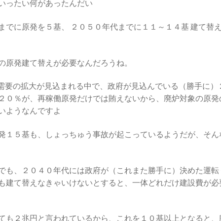
いったい何があったんだい
でに原発を５基、 ２０５０年代までに１１～１４基 建て替
の原発建て替えが必要なんだろうね。
需要の拡大が見込まれる中で、政府が見込んでいる（勝手に）
２０％が、再稼働原発だけでは賄えないから、廃炉対象の原発
いようなんですよ
発１５基も、しょっちゅう事故が起こっているようだが、そん
でも、２０４０年代には政府が（これまた勝手に）決めた運転
も建て替えなきゃいけないとすると、一体どれだけ建設費が必
ても２兆円と言われているから、これを１０基以上となると、