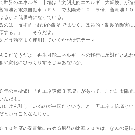
で世界のエネルギー市場は「文明史的エネルギー大転換」が進
蓄電池と電気自動車（ＥＶ）で太陽光１２．５倍、畜電池１０
はるかに低価格になっている。
るのは、技術的・経済的制約ではなく、政策的・制度的障害に
崩壊する。』 そうだよ。
をどう効率よく運用していくかが研究テーマ
ＡＥだそうだよ。再生可能エネルギーへの移行に反対だと思わ
きの変化にびっくりするじゃあないか。
０年の目標値に「再エネ設備３倍増」があって、これに太陽光
いんだよ。
力にけん引しているのが中国だということ、再エネ３倍増とい
だということなんじゃ。
０４０年度の発電量に占める原発の比率２０％は、なんの意味