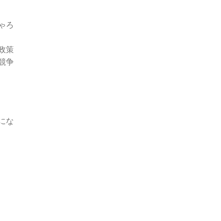
ゃろ
政策
競争
にな