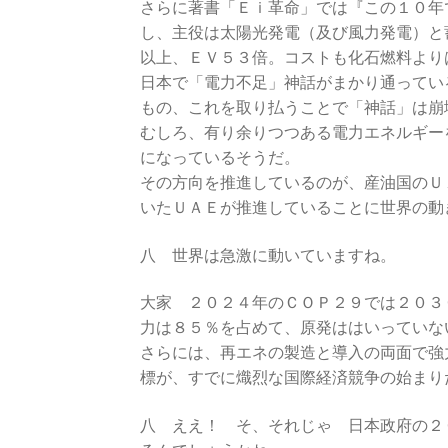
さらに著書「Ｅｉ革命」では『この１０年
し、主役は太陽光発電（及び風力発電）と
以上、ＥＶ５３倍。コストも化石燃料より
日本で「電力不足」神話がまかり通ってい
もの、これを取り払うことで「神話」は
むしろ、有り余りつつある電力エネルギー
になっているそうだ。
その方向を推進しているのが、産油国のＵ
いたＵＡＥが推進していることに世界の動
八 世界は急激に動いていますね。
大家 ２０２４年のＣＯＰ２９では２０３
力は８５％を占めて、原発ははいっていな
さらには、再エネの製造と導入の両面で強
標が、すでに熾烈な国際経済競争の始まり
八 ええ！ そ、それじゃ 日本政府の２