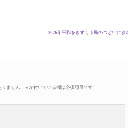
次
2026年平和をきずく市民のつどいに参
の
投
稿:
ありません。
※
が付いている欄は必須項目です