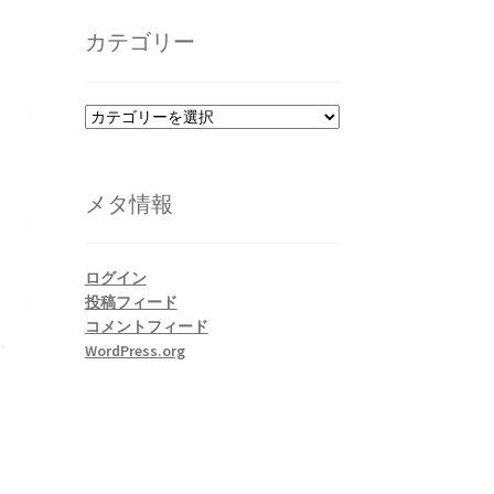
カ
イ
カテゴリー
ブ
カ
テ
ゴ
リ
メタ情報
ー
ログイン
投稿フィード
コメントフィード
WordPress.org