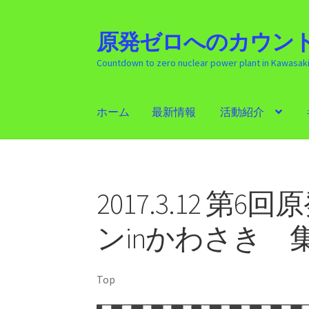
原発ゼロへのカウント
ナ
コ
ビ
ン
Countdown to zero nuclear power plant in Kawasak
ゲ
テ
ー
ン
シ
ツ
ホーム
最新情報
活動紹介
ョ
へ
ン
ス
ホーム
最新情報
活動紹介
ギャラリー
原発
へ
キ
ス
ッ
キ
プ
2017.3.12 
ッ
プ
ンinかわさき 
Top