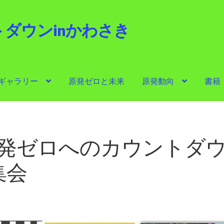
ダウンinかわさき
i
ギャラリー
原発ゼロと未来
原発動向
書籍
ゼロと未来
原発動向
書籍
他サイト
問合せ・メルマガ
第6回原発ゼロへのカウントダ
集会