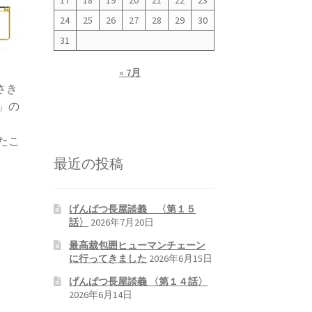
17
18
19
20
21
22
23
24
25
26
27
28
29
30
31
« 7月
さき
」の
たこ
最近の投稿
げんぱつ長屋談義 〈第１５
話〉
2026年7月20日
最高裁包囲ヒューマンチェーン
に行ってきました
2026年6月15日
げんぱつ長屋談義 〈第１４話〉
2026年6月14日