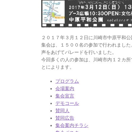
２０１７年３月１２日に川崎市中原平和公
集会は、１５００名の参加で行われました
声をあげてパレードを行いました。
今回多くの人の参加は、川崎市内１２カ所
とによります。
プログラム
会場案内
集会宣言
デモコール
賛同人
賛同広告
集会案内チラシ