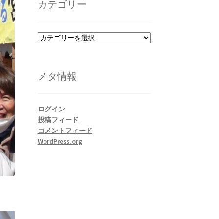
カテゴリー
ブ
カ
テ
ゴ
リ
メタ情報
ー
ログイン
投稿フィード
コメントフィード
WordPress.org