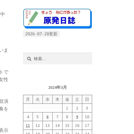
市中
2026-07-20更新
いま
検
索:
トで
女性
2024年3月
月
火
水
木
金
土
日
鼓演
1
2
3
奏を
4
5
6
7
8
9
10
11
12
13
14
15
16
17
表示