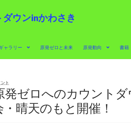
ダウンinかわさき
i
ギャラリー
原発ゼロと未来
原発動向
書籍
ゼロと未来
原発動向
書籍
他サイト
問合せ・メルマガ
メント
回原発ゼロへのカウントダ
集会・晴天のもと開催！