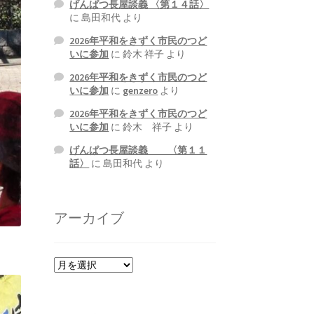
げんぱつ長屋談義 〈第１４話〉
に
島田和代
より
2026年平和をきずく市民のつど
いに参加
に
鈴木 祥子
より
2026年平和をきずく市民のつど
いに参加
に
genzero
より
2026年平和をきずく市民のつど
いに参加
に
鈴木 祥子
より
げんぱつ長屋談義 〈第１１
話〉
に
島田和代
より
アーカイブ
ア
ー
カ
イ