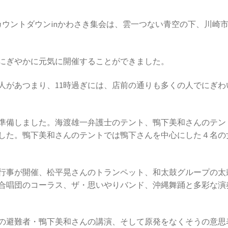
へのカウントダウンinかわさき集会は、雲一つない青空の下、川崎
、にぎやかに元気に開催することができました。
人があつまり、11時過ぎには、店前の通りも多くの人でにぎわ
準備しました。海渡雄一弁護士のテント、鴨下美和さんのテン
した。鴨下美和さんのテントでは鴨下さんを中心にした４名の
行事が開催、松平晃さんのトランペット、和太鼓グループの太
え合唱団のコーラス、ザ・思いやりバンド、沖縄舞踊と多彩な演
の避難者・鴨下美和さんの講演、そして原発をなくそうの意思