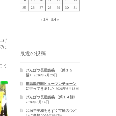
18
19
20
21
22
23
24
25
26
27
28
29
30
31
« 2月
8月 »
上げ
では
最近の投稿
こう
げんぱつ長屋談義 〈第１５
話〉
2026年7月20日
最高裁包囲ヒューマンチェーン
に行ってきました
2026年6月15日
げんぱつ長屋談義 〈第１４話〉
2026年6月14日
2026年平和をきずく市民のつど
いに参加
2026年6月7日