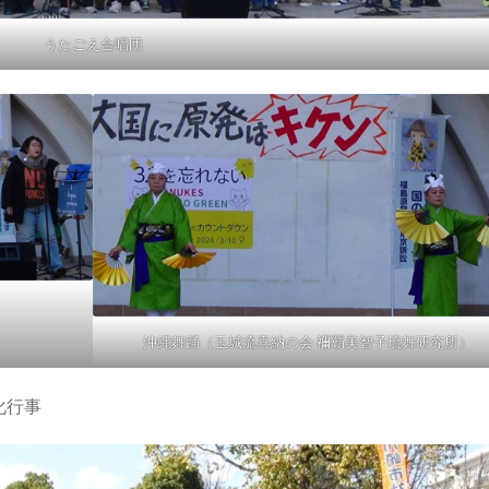
うたごえ合唱団
沖縄舞踊（玉城流喜納の会 禰覇美智子琉舞研究所）
事