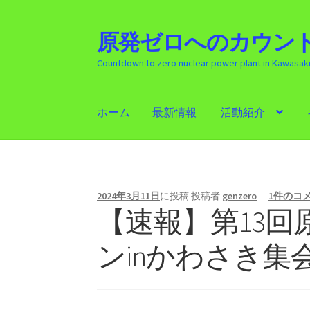
原発ゼロへのカウント
ナ
コ
ビ
ン
Countdown to zero nuclear power plant in Kawasak
ゲ
テ
ー
ン
シ
ツ
ホーム
最新情報
活動紹介
ョ
へ
ン
ス
ホーム
最新情報
活動紹介
ギャラリー
原発
へ
キ
ス
ッ
キ
プ
2024年3月11日
に投稿
投稿者
genzero
—
1件のコ
ッ
【速報】第13
プ
ンinかわさき