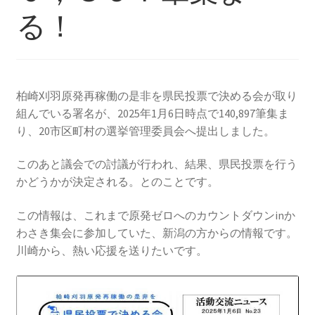
2013.3.10 第２回原発ゼロへのカウントダウンinかわ
る！
さき 集会
2014.3.16 第３回原発ゼロへのカウントダウンinかわ
さき 集会
柏崎刈羽原発再稼働の是非を県民投票で決める会が取り
組んでいる署名が、2025年1月6日時点で140,897筆集ま
2014.10.13 「今こそ９条inかわさき」大集会 第二分
り、20市区町村の選挙管理委員会へ提出しました。
科会【原発は人権問題だ】 福島からの発言
このあと議会での討議が行われ、結果、県民投票を行う
2022.3.13 第11回原発ゼロへのカウントダウンinかわ
かどうかが決定される。とのことです。
さき 集会
この情報は、これまで原発ゼロへのカウントダウンinか
2015.3.8 第4回原発ゼロへのカウントダウンinかわさ
わさき集会に参加していた、新潟の方からの情報です。
き 集会
川崎から、熱い応援を送りたいです。
2016.1.31 日本と原発上映会＆講演会