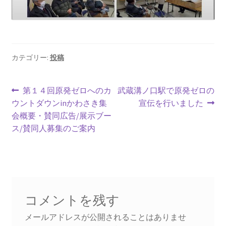
2023.10.8 原発ゼロへのカウントダウンinかわさき
講演会開催
2024.3.10第13回原発ゼロへのカウントダウンinかわさ
カテゴリー:
投稿
き集会
投
前
次
2024.10.13 映画「決断」上映と講演会を開催
第１４回原発ゼロへのカ
武蔵溝ノ口駅で原発ゼロの
の
の
ウントダウンinかわさき集
宣伝を行いました
稿
投
投
会概要・賛同広告/展示ブー
2025.3.23第14回原発ゼロへのカウントダウンinかわさ
ナ
稿:
稿:
ス/賛同人募集のご案内
き集会開催
ビ
2026.3.15 第１５回原発ゼロへのカウントダウンinか
ゲ
わさき集会開催
ー
ギャラリー
コメントを残す
シ
メールアドレスが公開されることはありませ
ギャラリー_2023.3.12