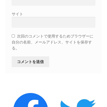
2022.8.9 福島第一原発 汚染水海洋放出トンネル工事
サイト
着工
2022.12.25美浜原発 運転停止認めず 稼働４０年
超 老朽対策容認
次回のコメントで使用するためブラウザーに
自分の名前、メールアドレス、サイトを保存す
る。
2023.1.19 東電旧経営陣、二審も無罪 民事裁判で認
めた「長期評価」を否定
原子力規制委員会「原発60年超運転」正式決定見送
り
原子力規制委員会「原発60年超運転」正式決定先送
りからわずか5日で、多数決決定
「原発６０年超へ」閣議決定