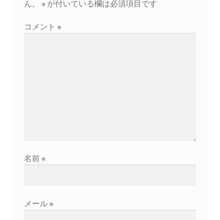
ョ
ん。
※
が付いている欄は必須項目です
ン
ギャラリー_2024.3.10
コメント
※
ギャラリー_2025.3.23
ギャラリー_2026.3.15
原発ゼロと未来
原発動向
原発 日誌
名前
※
2022.7.15東電・株主訴訟 経営陣に13兆円賠償命令
メール
※
2022.8.1 福島第一原発 汚染配管撤去 失敗続きで計画
断念