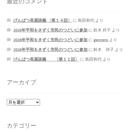
最近のコメント
げんぱつ長屋談義 〈第１４話〉
に
島田和代
より
2026年平和をきずく市民のつどいに参加
に
鈴木 祥子
より
2026年平和をきずく市民のつどいに参加
に
genzero
より
2026年平和をきずく市民のつどいに参加
に
鈴木 祥子
より
げんぱつ長屋談義 〈第１１話〉
に
島田和代
より
アーカイブ
ア
ー
カ
イ
カテゴリー
ブ