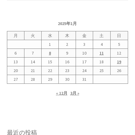
2026.5.6 テレビと原発報道の60年
2026.5.15 原発をとめた人びと
2025年1月
月
火
水
木
金
土
日
他サイト
1
2
3
4
5
問合せ・メルマガ
6
7
8
9
10
11
12
13
14
15
16
17
18
19
20
21
22
23
24
25
26
27
28
29
30
31
« 12月
3月 »
最近の投稿