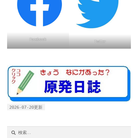
書籍
2022.12.29 原発事故と甲状腺がん
Facebook
Twitter
2023.1.26 「脱原発」成長論
2023.2.7 いまこそ私は原発に反対します
なぜ首都圏でガンが６０万人 増えているのか！？
南海トラフ巨大地震でも原発は大丈夫と言う人々
2026-07-20更新
2025.9.30 市民エネルギーと地域主権
2026.5.3 原発を止めた町
検
索: