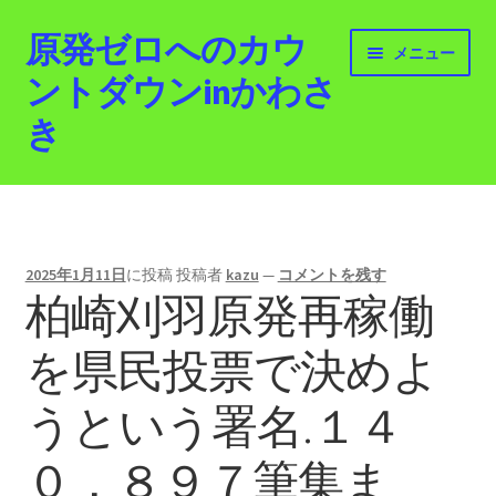
原発ゼロへのカウ
ナ
コ
メニュー
ビ
ン
ントダウンinかわさ
ゲ
テ
き
ー
ン
シ
ツ
ョ
へ
ホーム
ン
ス
へ
キ
最新情報
ス
ッ
2025年1月11日
に投稿
投稿者
kazu
—
コメントを残す
キ
プ
柏崎刈羽原発再稼働
活動紹介
ッ
プ
を県民投票で決めよ
2012.3.11 「原発ゼロへのカウントダウンinかわさ
き」「原発ゼロへの行進！誰でもデモ！」
うという署名.１４
原発ゼロ金曜日行動 inかわさき
０，８９７筆集ま