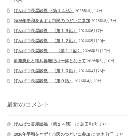
15日
げんぱつ長屋談義 〈第１４話〉
2026年6月14日
書籍
2026年平和をきずく市民のつどいに参加
2026年6月7日
2022.12.29 原発事故と甲状腺がん
げんぱつ長屋談義 〈第１３話〉
2026年6月7日
げんぱつ長屋談義 〈第１２話〉
2026年5月30日
2023.1.26 「脱原発」成長論
げんぱつ長屋談義 〈第１１話〉
2026年5月17日
2023.2.7 いまこそ私は原発に反対します
原発廃止と核兵器廃絶は一体となって
2026年5月10日
げんぱつ長屋談義 〈第１０話〉
2026年4月26日
なぜ首都圏でガンが６０万人 増えているのか！？
げんぱつ長屋談義 〈第９話〉
2026年4月20日
南海トラフ巨大地震でも原発は大丈夫と言う人々
最近のコメント
2025.9.30 市民エネルギーと地域主権
げんぱつ長屋談義 〈第１４話〉
に
島田和代
より
2026.5.3 原発を止めた町
2026年平和をきずく市民のつどいに参加
に
鈴木 祥子
より