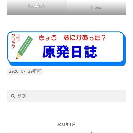
Facebook
Twitter
ギャラリー_2024.3.10
ギャラリー_2025.3.23
ギャラリー_2026.3.15
原発ゼロと未来
2026-07-20更新
原発動向
原発 日誌
検
索:
2022.7.15東電・株主訴訟 経営陣に13兆円賠償命令
2022.8.1 福島第一原発 汚染配管撤去 失敗続きで計画
2025年1月
断念