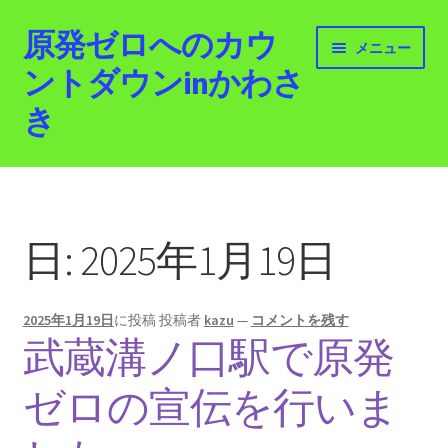
原発ゼロへのカウ
ナ
コ
メニュー
ビ
ン
ントダウンinかわさ
ゲ
テ
き
ー
ン
シ
ツ
ョ
へ
ホーム
ン
ス
へ
キ
最新情報
ス
ッ
日:
2025年1月19日
キ
プ
活動紹介
ッ
プ
2025年1月19日
に投稿
投稿者
kazu
—
コメントを残す
2012.3.11 「原発ゼロへのカウントダウンinかわさ
武蔵溝ノ口駅で原発
き」「原発ゼロへの行進！誰でもデモ！」
ゼロの宣伝を行いま
原発ゼロ金曜日行動 inかわさき