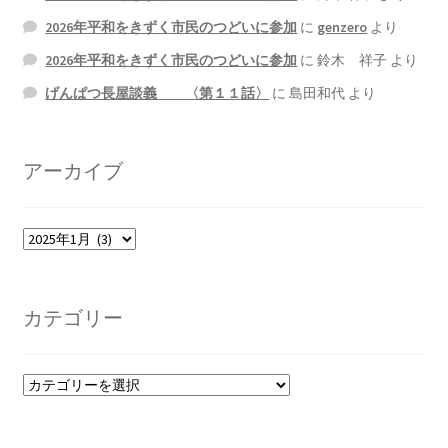
2026.5.6 テレビと原発報道の60年
2026年平和をきずく市民のつどいに参加
に
genzero
より
2026年平和をきずく市民のつどいに参加
に
鈴木 祥子
より
2026.5.15 原発をとめた人びと
げんぱつ長屋談義 〈第１１話〉
に
島田和代
より
他サイト
アーカイブ
問合せ・メルマガ
ア
ー
カ
イ
カテゴリー
ブ
カ
テ
ゴ