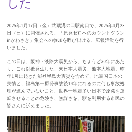
した
2013.3.10 第２回原発ゼロへのカウントダウンinかわ
さき 集会
2025年1月17日（金）武蔵溝の口駅南口で、2025年3月23
2014.3.16 第３回原発ゼロへのカウントダウンinかわ
日（日）に開催される、「原発ゼロへのカウントダウン
さき 集会
inかわさき」集会への参加を呼び掛ける、広報活動を行
いました。
2014.10.13 「今こそ９条inかわさき」大集会 第二分
科会【原発は人権問題だ】 福島からの発言
この日は、阪神・淡路大震災から、ちょうど30年にあた
り、これ以後発生した、東日本大震災、熊本大地震、昨
2022.3.13 第11回原発ゼロへのカウントダウンinかわ
年1月に起きた能登半島大震災を含めて、地震国日本の
さき 集会
実情と、福島第一原発事故後14年になるのに何も事故処
理が進んでいないこと、世界一地震多い日本で原発を運
2015.3.8 第4回原発ゼロへのカウントダウンinかわさ
転させることの危険さ、無謀さを、駅を利用する市民の
き 集会
皆さんに訴えました。
2016.1.31 日本と原発上映会＆講演会