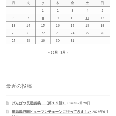
月
火
水
木
金
土
日
1
2
3
4
5
2022.8.9 福島第一原発 汚染水海洋放出トンネル工事
6
7
8
9
10
11
12
着工
13
14
15
16
17
18
19
2022.12.25美浜原発 運転停止認めず 稼働４０年
20
21
22
23
24
25
26
超 老朽対策容認
27
28
29
30
31
« 12月
3月 »
2023.1.19 東電旧経営陣、二審も無罪 民事裁判で認
めた「長期評価」を否定
原子力規制委員会「原発60年超運転」正式決定見送
り
最近の投稿
原子力規制委員会「原発60年超運転」正式決定先送
りからわずか5日で、多数決決定
げんぱつ長屋談義 〈第１５話〉
2026年7月20日
最高裁包囲ヒューマンチェーンに行ってきました
2026年6月
「原発６０年超へ」閣議決定