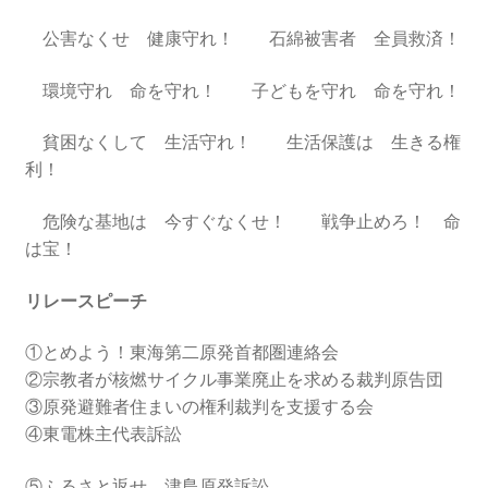
公害なくせ 健康守れ！ 石綿被害者 全員救済！
書籍
環境守れ 命を守れ！ 子どもを守れ 命を守れ！
2022.12.29 原発事故と甲状腺がん
貧困なくして 生活守れ！ 生活保護は 生きる権
2023.1.26 「脱原発」成長論
利！
2023.2.7 いまこそ私は原発に反対します
危険な基地は 今すぐなくせ！ 戦争止めろ！ 命
は宝！
なぜ首都圏でガンが６０万人 増えているのか！？
リレースピーチ
南海トラフ巨大地震でも原発は大丈夫と言う人々
①とめよう！東海第二原発首都圏連絡会
②宗教者が核燃サイクル事業廃止を求める裁判原告団
2025.9.30 市民エネルギーと地域主権
③原発避難者住まいの権利裁判を支援する会
④東電株主代表訴訟
2026.5.3 原発を止めた町
⑤ふるさと返せ 津島原発訴訟