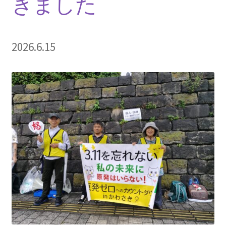
きました
2013.3.10 第２回原発ゼロへのカウントダウンinかわ
さき 集会
2014.3.16 第３回原発ゼロへのカウントダウンinかわ
2026.6.15
さき 集会
2014.10.13 「今こそ９条inかわさき」大集会 第二分
科会【原発は人権問題だ】 福島からの発言
2022.3.13 第11回原発ゼロへのカウントダウンinかわ
さき 集会
2015.3.8 第4回原発ゼロへのカウントダウンinかわさ
き 集会
2016.1.31 日本と原発上映会＆講演会