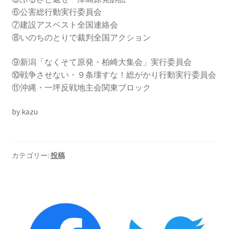
2026.5.6 テレビと原発報道の60年
⑥公害総行動実行委員会
⑦建設アスベスト全国連絡会
2026.5.15 原発をとめた人びと
⑧いのちのとりで裁判全国アクション
⑨新潟「なくそて原発・柏崎大集会」実行委員会
他サイト
⑩戦争させない・９条壊すな！総がかり行動実行委員会
⑪沖縄・一坪反戦地主会関東ブロック
問合せ・メルマガ
by kazu
カテゴリー:
投稿