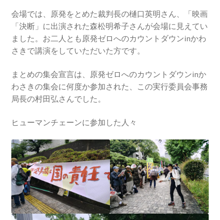
2023.10.8 原発ゼロへのカウントダウンinかわさき
会場では、原発をとめた裁判長の樋口英明さん、「映画
講演会開催
「決断」に出演された森松明希子さんが会場に見えてい
ました。お二人とも原発ゼロへのカウントダウンinかわ
2024.3.10第13回原発ゼロへのカウントダウンinかわさ
さきで講演をしていただいた方です。
き集会
まとめの集会宣言は、原発ゼロへのカウントダウンinか
わさきの集会に何度か参加された、この実行委員会事務
2024.10.13 映画「決断」上映と講演会を開催
局長の村田弘さんでした。
2025.3.23第14回原発ゼロへのカウントダウンinかわさ
ヒューマンチェーンに参加した人々
き集会開催
2026.3.15 第１５回原発ゼロへのカウントダウンinか
わさき集会開催
ギャラリー
ギャラリー_2023.3.12