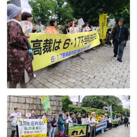
ギャラリー_2024.3.10
ギャラリー_2025.3.23
ギャラリー_2026.3.15
原発ゼロと未来
原発動向
原発 日誌
2022.7.15東電・株主訴訟 経営陣に13兆円賠償命令
2022.8.1 福島第一原発 汚染配管撤去 失敗続きで計画
断念