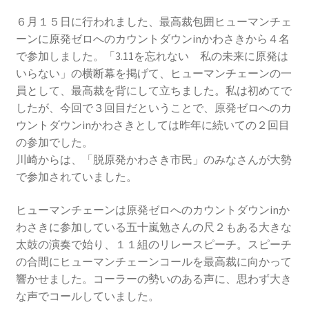
2016.3 .13 第5回原発ゼロへのカウントダウンinかわさ
き 集会
６月１５日に行われました、最高裁包囲ヒューマンチェ
ーンに原発ゼロへのカウントダウンinかわさきから４名
2017.3.12 第6回原発ゼロへのカウントダウンinかわさ
で参加しました。「3.11を忘れない 私の未来に原発は
き 集会
いらない」の横断幕を掲げて、ヒューマンチェーンの一
員として、最高裁を背にして立ちました。私は初めてで
したが、今回で３回目だということで、原発ゼロへのカ
2018.3.11 第７回原発ゼロへのカウントダウンinかわ
ウントダウンinかわさきとしては昨年に続いての２回目
さき集会
の参加でした。
川崎からは、「脱原発かわさき市民」のみなさんが大勢
2019.3.10 第8回 原発ゼロへのカウントダウンinかわ
で参加されていました。
さき 集会
ヒューマンチェーンは原発ゼロへのカウントダウンinか
2023.3.12 第12回原発ゼロへのカウントダウンinかわ
わさきに参加している五十嵐勉さんの尺２もある大きな
さき集会
太鼓の演奏で始り、１１組のリレースピーチ。スピーチ
の合間にヒューマンチェーンコールを最高裁に向かって
2023.6.25（日）映画「原発をとめた裁判長 そして
響かせました。コーラーの勢いのある声に、思わず大き
原発をとめる農家たち」上映会を開催
な声でコールしていました。