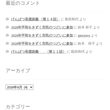
最近のコメント
げんぱつ長屋談義 〈第１４話〉
に
島田和代
より
2026年平和をきずく市民のつどいに参加
に
鈴木 祥子
より
2026年平和をきずく市民のつどいに参加
に
genzero
より
2026年平和をきずく市民のつどいに参加
に
鈴木 祥子
より
げんぱつ長屋談義 〈第１１話〉
に
島田和代
より
アーカイブ
ア
ー
カ
イ
カテゴリー
ブ