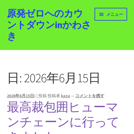
原発ゼロへのカウ
ナ
コ
メニュー
ビ
ン
ントダウンinかわさ
ゲ
テ
き
ー
ン
シ
ツ
ョ
へ
ホーム
ン
ス
へ
キ
最新情報
ス
ッ
日:
2026年6月15日
キ
プ
活動紹介
ッ
プ
2026年6月15日
に投稿
投稿者
kazu
—
コメントを残す
2012.3.11 「原発ゼロへのカウントダウンinかわさ
最高裁包囲ヒューマ
き」「原発ゼロへの行進！誰でもデモ！」
ンチェーンに行って
原発ゼロ金曜日行動 inかわさき