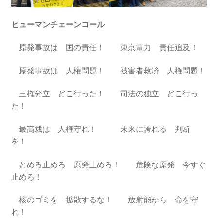
2022.8.9 福島第一原発 汚染水海洋放出トンネル工事
ヒューマンチェーンコール
着工
原発事故は 国の責任！ 東京電力 責任追及！
2022.12.25美浜原発 運転停止認めず 稼働４０年
原発事故は 人権問題！ 被害者救済 人権問題！
超 老朽対策容認
三権分立 どこ行った！ 司法の独立 どこ行っ
2023.1.19 東電旧経営陣、二審も無罪 民事裁判で認
た！
めた「長期評価」を否定
最高裁は 人権守れ！ 未来に誇れる 判断
原子力規制委員会「原発60年超運転」正式決定見送
を！
り
とめろ止めろ 原発止めろ！ 危険な原発 今すぐ
原子力規制委員会「原発60年超運転」正式決定先送
止めろ！
りからわずか5日で、多数決決定
核のゴミを 拡散するな！ 放射能から 命を守
れ！
「原発６０年超へ」閣議決定