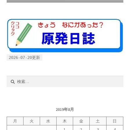
2022.8.9 福島第一原発 汚染水海洋放出トンネル工事
着工
2022.12.25美浜原発 運転停止認めず 稼働４０年
超 老朽対策容認
2026-07-20更新
2023.1.19 東電旧経営陣、二審も無罪 民事裁判で認
めた「長期評価」を否定
検
原子力規制委員会「原発60年超運転」正式決定見送
索:
り
原子力規制委員会「原発60年超運転」正式決定先送
2019年8月
りからわずか5日で、多数決決定
月
火
水
木
金
土
日
「原発６０年超へ」閣議決定
1
2
3
4