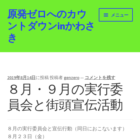
原発ゼロへのカウ
ナ
コ
メニュー
ビ
ン
ントダウンinかわさ
ゲ
テ
き
ー
ン
シ
ツ
ョ
へ
ホーム
ン
ス
へ
キ
最新情報
ス
ッ
2019年8月14日
に投稿
投稿者
genzero
—
コメントを残す
キ
プ
８月・９月の実行委
活動紹介
ッ
プ
員会と街頭宣伝活動
2012.3.11 「原発ゼロへのカウントダウンinかわさ
き」「原発ゼロへの行進！誰でもデモ！」
原発ゼロ金曜日行動 inかわさき
８月の実行委員会と宣伝行動（同日におこないます）
８月２３日（金）