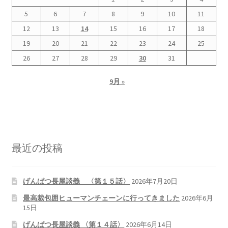
5
6
7
8
9
10
11
書籍
12
13
14
15
16
17
18
19
20
21
22
23
24
25
2022.12.29 原発事故と甲状腺がん
26
27
28
29
30
31
2023.1.26 「脱原発」成長論
9月 »
2023.2.7 いまこそ私は原発に反対します
なぜ首都圏でガンが６０万人 増えているのか！？
最近の投稿
南海トラフ巨大地震でも原発は大丈夫と言う人々
げんぱつ長屋談義 〈第１５話〉
2026年7月20日
2025.9.30 市民エネルギーと地域主権
最高裁包囲ヒューマンチェーンに行ってきました
2026年6月
15日
2026.5.3 原発を止めた町
げんぱつ長屋談義 〈第１４話〉
2026年6月14日