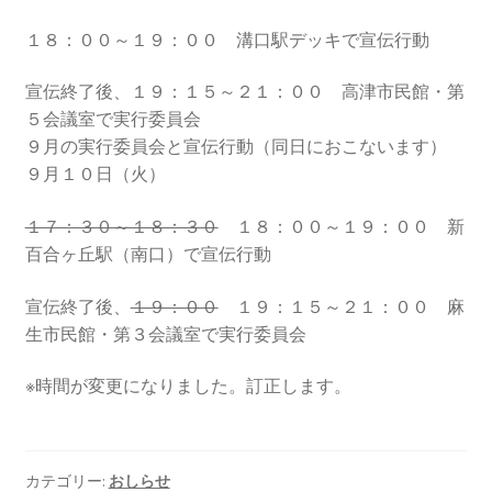
2013.3.10 第２回原発ゼロへのカウントダウンinかわ
さき 集会
１８：００～１９：００ 溝口駅デッキで宣伝行動
宣伝終了後、１９：１５～２１：００ 高津市民館・第
2014.3.16 第３回原発ゼロへのカウントダウンinかわ
５会議室で実行委員会
さき 集会
９月の実行委員会と宣伝行動（同日におこないます）
９月１０日（火）
2014.10.13 「今こそ９条inかわさき」大集会 第二分
科会【原発は人権問題だ】 福島からの発言
１７：３０～１８：３０
１８：００～１９：００ 新
百合ヶ丘駅（南口）で宣伝行動
2022.3.13 第11回原発ゼロへのカウントダウンinかわ
さき 集会
宣伝終了後、
１９：００
１９：１５～２１：００ 麻
生市民館・第３会議室で実行委員会
2015.3.8 第4回原発ゼロへのカウントダウンinかわさ
き 集会
※時間が変更になりました。訂正します。
2016.1.31 日本と原発上映会＆講演会
カテゴリー:
おしらせ