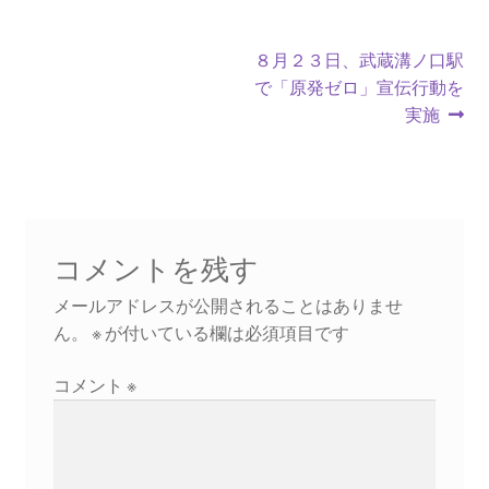
2016.3 .13 第5回原発ゼロへのカウントダウンinかわさ
き 集会
投
次
８月２３日、武蔵溝ノ口駅
の
で「原発ゼロ」宣伝行動を
2017.3.12 第6回原発ゼロへのカウントダウンinかわさ
稿
投
実施
き 集会
ナ
稿:
2018.3.11 第７回原発ゼロへのカウントダウンinかわ
ビ
さき集会
ゲ
2019.3.10 第8回 原発ゼロへのカウントダウンinかわ
ー
コメントを残す
さき 集会
シ
メールアドレスが公開されることはありませ
ん。
※
が付いている欄は必須項目です
2023.3.12 第12回原発ゼロへのカウントダウンinかわ
ョ
さき集会
コメント
※
ン
2023.6.25（日）映画「原発をとめた裁判長 そして
原発をとめる農家たち」上映会を開催