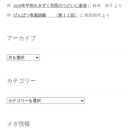
2026年平和をきずく市民のつどいに参加
に
鈴木 祥子
より
げんぱつ長屋談義 〈第１１話〉
に
島田和代
より
アーカイブ
ア
ー
カ
イ
カテゴリー
ブ
カ
テ
ゴ
リ
メタ情報
ー