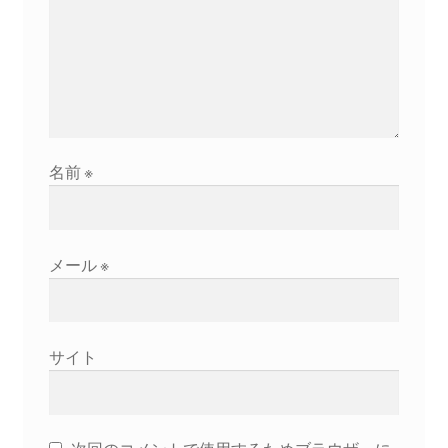
2023.10.8 原発ゼロへのカウントダウンinかわさき
講演会開催
2024.3.10第13回原発ゼロへのカウントダウンinかわさ
き集会
名前
※
2024.10.13 映画「決断」上映と講演会を開催
2025.3.23第14回原発ゼロへのカウントダウンinかわさ
き集会開催
メール
※
2026.3.15 第１５回原発ゼロへのカウントダウンinか
わさき集会開催
サイト
ギャラリー
ギャラリー_2023.3.12