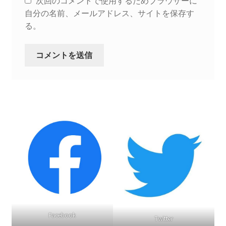
次回のコメントで使用するためブラウザーに
自分の名前、メールアドレス、サイトを保存す
ギャラリー_2024.3.10
る。
ギャラリー_2025.3.23
ギャラリー_2026.3.15
原発ゼロと未来
原発動向
原発 日誌
2022.7.15東電・株主訴訟 経営陣に13兆円賠償命令
2022.8.1 福島第一原発 汚染配管撤去 失敗続きで計画
Facebook
Twitter
断念