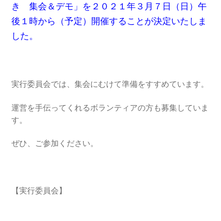
2016.3 .13 第5回原発ゼロへのカウントダウンinかわさ
き 集会＆デモ」を２０２１年３月７日（日）午
き 集会
後１時から（予定）開催することが決定いたしま
した。
2017.3.12 第6回原発ゼロへのカウントダウンinかわさ
き 集会
2018.3.11 第７回原発ゼロへのカウントダウンinかわ
実行委員会では、集会にむけて準備をすすめています。
さき集会
運営を手伝ってくれるボランティアの方も募集していま
2019.3.10 第8回 原発ゼロへのカウントダウンinかわ
す。
さき 集会
ぜひ、ご参加ください。
2023.3.12 第12回原発ゼロへのカウントダウンinかわ
さき集会
【実行委員会】
2023.6.25（日）映画「原発をとめた裁判長 そして
原発をとめる農家たち」上映会を開催