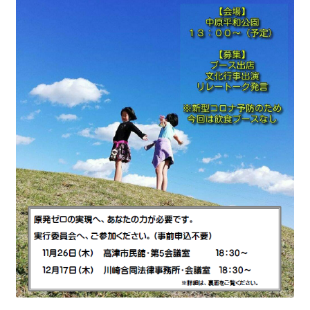
ギャラリー_2024.3.10
ギャラリー_2025.3.23
ギャラリー_2026.3.15
原発ゼロと未来
原発動向
原発 日誌
2022.7.15東電・株主訴訟 経営陣に13兆円賠償命令
2022.8.1 福島第一原発 汚染配管撤去 失敗続きで計画
断念