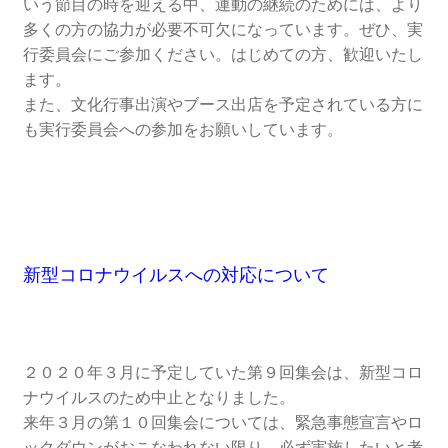
いう節目の時を迎える中、運動の継続のためには、より
多くの方の協力が必要不可欠になっています。ぜひ、実
書籍
行委員会にご参加ください。はじめての方、歓迎いたし
ます。
2022.12.29 原発事故と甲状腺がん
また、文化行事出演やブース出店を予定されている方に
も実行委員会への参加をお願いしています。
2023.1.26 「脱原発」成長論
2023.2.7 いまこそ私は原発に反対します
なぜ首都圏でガンが６０万人 増えているのか！？
新型コロナウイルスへの対応について
南海トラフ巨大地震でも原発は大丈夫と言う人々
2025.9.30 市民エネルギーと地域主権
２０２０年３月に予定していた第９回集会は、新型コロ
ナウイルスのため中止となりました。
2026.5.3 原発を止めた町
来年３月の第１０回集会については、緊急事態宣言やロ
ックダウンがおこなわれない限り、必ず実施したいと考