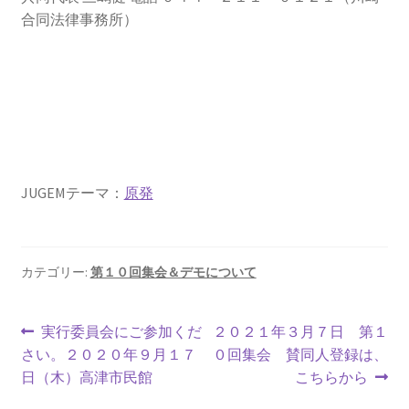
合同法律事務所）
JUGEMテーマ：
原発
カテゴリー:
第１０回集会＆デモについて
投
前
次
実行委員会にご参加くだ
２０２１年３月７日 第１
の
の
さい。２０２０年９月１７
０回集会 賛同人登録は、
稿
投
投
日（木）高津市民館
こちらから
ナ
稿:
稿: