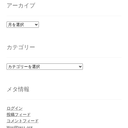
アーカイブ
ア
ー
カ
イ
カテゴリー
ブ
カ
テ
ゴ
リ
メタ情報
ー
ログイン
投稿フィード
コメントフィード
WordPress.org