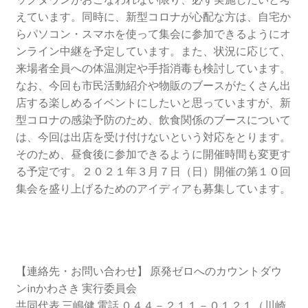
2026.5.6 テレビと原発報道の60年
えています。同時に、新型コロナが心配な方は、自宅か
らパソコン・スマホを使って集会に参加できるようにオ
2026.5.15 原発をとめた人びと
ンライン中継を予定しています。また、状況に応じて、
来場者全員への体温測定や手指消毒も検討しています。
なお、今回も市民活動紹介や物販のブースがたくさん出
他サイト
店する楽しめるイベントにしたいと思っていますが、新
型コロナの感染予防のため、飲食関係のブースについて
問合せ・メルマガ
は、今回は出店を受け付けないという対応をとります。
そのため、昼食後に参加できるように開催時間も変更す
る予定です。２０２１年３月７日（日）開催の第１０回
集会を盛り上げるためのアイディアも募集しています。
【連絡先・お問い合わせ】 原発ゼロへのカウントダウ
ンinかわさき 実行委員会
共同代表 三嶋健 電話 ０４４－２１１－０１２１（川崎