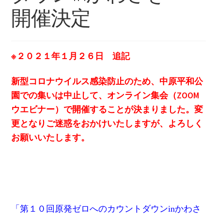
2013.3.10 第２回原発ゼロへのカウントダウンinかわ
開催決定
さき 集会
2014.3.16 第３回原発ゼロへのカウントダウンinかわ
さき 集会
※２０２１年１月２６日 追記
2014.10.13 「今こそ９条inかわさき」大集会 第二分
新型コロナウイルス感染防止のため、中原平和公
科会【原発は人権問題だ】 福島からの発言
園での集いは中止して、オンライン集会（ZOOM
ウエビナー）で開催することが決まりました。変
2022.3.13 第11回原発ゼロへのカウントダウンinかわ
更となりご迷惑をおかけいたしますが、よろしく
さき 集会
お願いいたします。
2015.3.8 第4回原発ゼロへのカウントダウンinかわさ
き 集会
2016.1.31 日本と原発上映会＆講演会
「第１０回原発ゼロへのカウントダウンinかわさ