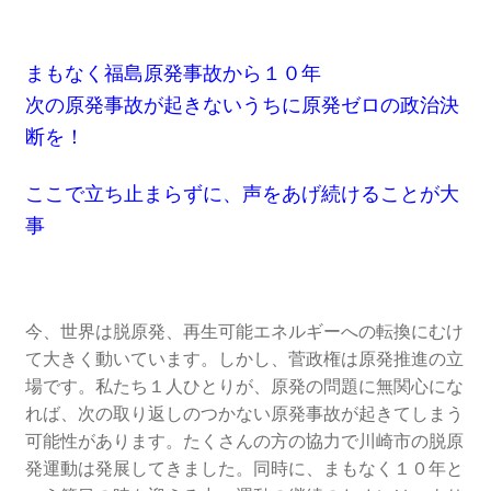
2022.8.9 福島第一原発 汚染水海洋放出トンネル工事
まもなく福島原発事故から１０年
着工
次の原発事故が起きないうちに原発ゼロの政治決
断を！
2022.12.25美浜原発 運転停止認めず 稼働４０年
超 老朽対策容認
ここで立ち止まらずに、声をあげ続けることが大
2023.1.19 東電旧経営陣、二審も無罪 民事裁判で認
事
めた「長期評価」を否定
原子力規制委員会「原発60年超運転」正式決定見送
今、世界は脱原発、再生可能エネルギーへの転換にむけ
り
て大きく動いています。しかし、菅政権は原発推進の立
場です。私たち１人ひとりが、原発の問題に無関心にな
原子力規制委員会「原発60年超運転」正式決定先送
れば、次の取り返しのつかない原発事故が起きてしまう
りからわずか5日で、多数決決定
可能性があります。たくさんの方の協力で川崎市の脱原
発運動は発展してきました。同時に、まもなく１０年と
「原発６０年超へ」閣議決定