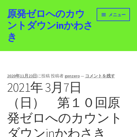
原発ゼロへのカウ
ナ
コ
メニュー
ビ
ン
ントダウンinかわさ
ゲ
テ
き
ー
ン
シ
ツ
ョ
へ
ホーム
ン
ス
へ
キ
最新情報
ス
ッ
2020年11月23日
に投稿
投稿者
genzero
—
コメントを残す
キ
プ
2021年 3月7日
活動紹介
ッ
プ
（日） 第１０回原
2012.3.11 「原発ゼロへのカウントダウンinかわさ
き」「原発ゼロへの行進！誰でもデモ！」
発ゼロへのカウント
原発ゼロ金曜日行動 inかわさき
ダウンinかわさき