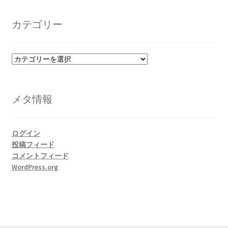
カ
イ
カテゴリー
ブ
カ
テ
ゴ
リ
メタ情報
ー
ログイン
投稿フィード
コメントフィード
WordPress.org