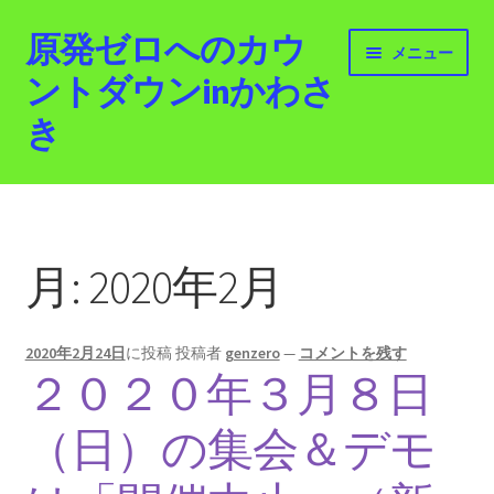
原発ゼロへのカウ
ナ
コ
メニュー
ビ
ン
ントダウンinかわさ
ゲ
テ
き
ー
ン
シ
ツ
ョ
へ
ホーム
ン
ス
へ
キ
最新情報
ス
ッ
月:
2020年2月
キ
プ
活動紹介
ッ
プ
2020年2月24日
に投稿
投稿者
genzero
—
コメントを残す
2012.3.11 「原発ゼロへのカウントダウンinかわさ
２０２０年３月８日
き」「原発ゼロへの行進！誰でもデモ！」
（日）の集会＆デモ
原発ゼロ金曜日行動 inかわさき