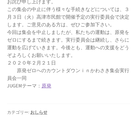
お詫び申し上げます。
2023.10.8 原発ゼロへのカウントダウンinかわさき
この集会の中止に伴う様々な手続きなどについては、３
講演会開催
月３日（火
）高津市民館で開催予定の実行委員会で決定
します。ご意見のある
方は、ぜひご参加下さい。
2024.3.10第13回原発ゼロへのカウントダウンinかわさ
今回は集会を中止しましたが、私たちの運動は、原発を
き集会
ゼロにする
まで続きます。実行委員会は継続し、さらに
運動を広げていきます
。今後とも、運動への支援をどう
2024.10.13 映画「決断」上映と講演会を開催
ぞよろしくお願いいたします。
２０２０年２月２１日
原発ゼロへのカウントダウンｉｎかわさき集会実行
2025.3.23第14回原発ゼロへのカウントダウンinかわさ
員会一同
き集会開催
JUGEMテーマ：
原発
2026.3.15 第１５回原発ゼロへのカウントダウンinか
わさき集会開催
カテゴリー:
おしらせ
ギャラリー
ギャラリー_2023.3.12