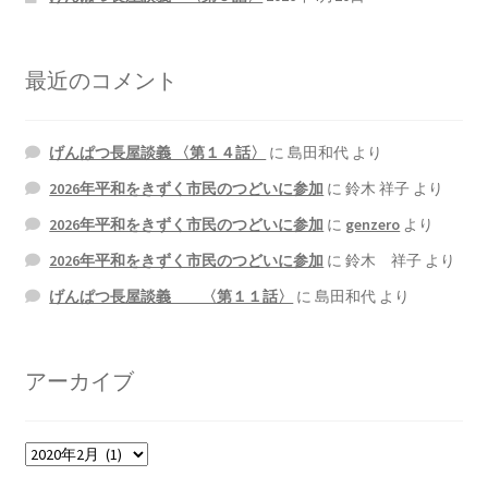
2026.5.6 テレビと原発報道の60年
2026.5.15 原発をとめた人びと
最近のコメント
他サイト
げんぱつ長屋談義 〈第１４話〉
に
島田和代
より
2026年平和をきずく市民のつどいに参加
に
鈴木 祥子
より
問合せ・メルマガ
2026年平和をきずく市民のつどいに参加
に
genzero
より
2026年平和をきずく市民のつどいに参加
に
鈴木 祥子
より
げんぱつ長屋談義 〈第１１話〉
に
島田和代
より
アーカイブ
ア
ー