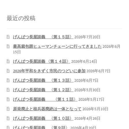
書籍
最近の投稿
2022.12.29 原発事故と甲状腺がん
げんぱつ長屋談義 〈第１５話〉
2026年7月20日
2023.1.26 「脱原発」成長論
最高裁包囲ヒューマンチェーンに行ってきました
2026年6月
15日
2023.2.7 いまこそ私は原発に反対します
げんぱつ長屋談義 〈第１４話〉
2026年6月14日
2026年平和をきずく市民のつどいに参加
2026年6月7日
なぜ首都圏でガンが６０万人 増えているのか！？
げんぱつ長屋談義 〈第１３話〉
2026年6月7日
南海トラフ巨大地震でも原発は大丈夫と言う人々
げんぱつ長屋談義 〈第１２話〉
2026年5月30日
げんぱつ長屋談義 〈第１１話〉
2026年5月17日
2025.9.30 市民エネルギーと地域主権
原発廃止と核兵器廃絶は一体となって
2026年5月10日
げんぱつ長屋談義 〈第１０話〉
2026年4月26日
2026.5.3 原発を止めた町
げんぱつ長屋談義 〈第９話〉
2026年4月20日