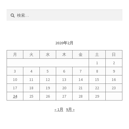
検
2022.8.9 福島第一原発 汚染水海洋放出トンネル工事
索:
着工
2022.12.25美浜原発 運転停止認めず 稼働４０年
超 老朽対策容認
2020年2月
月
火
水
木
金
土
日
2023.1.19 東電旧経営陣、二審も無罪 民事裁判で認
1
2
めた「長期評価」を否定
3
4
5
6
7
8
9
10
11
12
13
14
15
16
原子力規制委員会「原発60年超運転」正式決定見送
り
17
18
19
20
21
22
23
24
25
26
27
28
29
原子力規制委員会「原発60年超運転」正式決定先送
« 1月
9月 »
りからわずか5日で、多数決決定
「原発６０年超へ」閣議決定