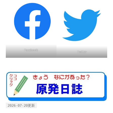
ギャラリー_2024.3.10
ギャラリー_2025.3.23
ギャラリー_2026.3.15
Facebook
原発ゼロと未来
Twitter
原発動向
原発 日誌
2022.7.15東電・株主訴訟 経営陣に13兆円賠償命令
2022.8.1 福島第一原発 汚染配管撤去 失敗続きで計画
2026-07-20更新
断念