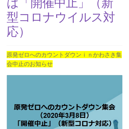
は「開催中止」（新
2013.3.10 第２回原発ゼロへのカウントダウンinかわ
さき 集会
型コロナウイルス対
2014.3.16 第３回原発ゼロへのカウントダウンinかわ
応）
さき 集会
2014.10.13 「今こそ９条inかわさき」大集会 第二分
原発ゼロへのカウントダウンｉｎかわさき集
科会【原発は人権問題だ】 福島からの発言
会中止のお知らせ
2022.3.13 第11回原発ゼロへのカウントダウンinかわ
さき 集会
2015.3.8 第4回原発ゼロへのカウントダウンinかわさ
き 集会
2016.1.31 日本と原発上映会＆講演会