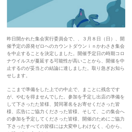
2016.3 .13 第5回原発ゼロへのカウントダウンinかわさ
き 集会
2017.3.12 第6回原発ゼロへのカウントダウンinかわさ
き 集会
昨日開かれた集会実行委員会で、、３月８日（日）、開
催予定の原発ゼロへのカウントダウンｉｎかわさき集会
2018.3.11 第７回原発ゼロへのカウントダウンinかわ
を中止することを決定しました。開催予定日の時期コロ
さき集会
ナウイルスが蔓延する可能性が高いことから、開催を中
止するのが妥当との結論に達しました。取り急ぎお知ら
2019.3.10 第8回 原発ゼロへのカウントダウンinかわ
せします。
さき 集会
ここまで準備をした上での中止で、まことに残念です
2023.3.12 第12回原発ゼロへのカウントダウンinかわ
が、やむを得
ませんでした。参加を予定し出店の準備を
さき集会
して下さったた皆様、賛
同署名をお寄せくださった皆
様、広告にご協力くださった皆様、そ
して、この集会へ
2023.6.25（日）映画「原発をとめた裁判長 そして
の参加を予定してくださった皆様、開催のために
ご協力
原発をとめる農家たち」上映会を開催
下さったすべての皆様には大変申しわけなく、心から、