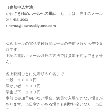
2023.10.8 原発ゼロへのカウントダウンinかわさき
（参加申込方法）
講演会開催
かわさきゆめホールへの電話
、もしくは、専用のメール
044-433-3003
2024.3.10第13回原発ゼロへのカウントダウンinかわさ
cinema@kawasakiyume.com
き集会
ゆめホールの電話受付時間は平日の午前９時から午後５
2024.10.13 映画「決断」上映と講演会を開催
時です。
上記の電話・メール以外の方法では参加予約はできませ
2025.3.23第14回原発ゼロへのカウントダウンinかわさ
ん。
き集会開催
各上映回ごとに先着順５０名まで
2026.3.15 第１５回原発ゼロへのカウントダウンinか
一般 １０００円
わさき集会開催
障がい者 ５００円
学生以下 ２００円
ギャラリー
事前に参加予約がない場合、満員で入場できない場合が
あります。当日空きがある場合も割増料金となり、当日
ギャラリー_2023.3.12