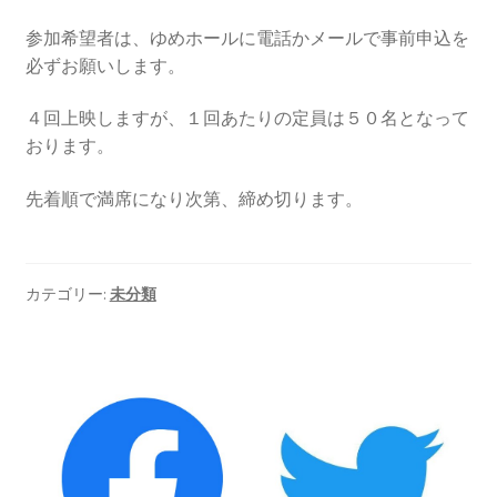
2026.5.6 テレビと原発報道の60年
参加希望者は、ゆめホールに電話かメールで事前申込を
必ずお願いします。
2026.5.15 原発をとめた人びと
４回上映しますが、１回あたりの定員は５０名となって
他サイト
おります。
問合せ・メルマガ
先着順で満席になり次第、締め切ります。
カテゴリー:
未分類