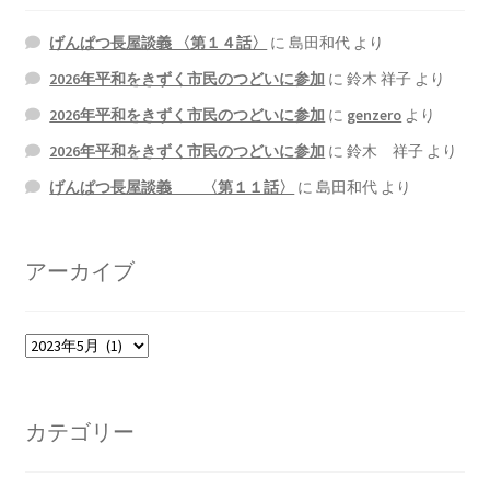
げんぱつ長屋談義 〈第１４話〉
に
島田和代
より
2026年平和をきずく市民のつどいに参加
に
鈴木 祥子
より
2026年平和をきずく市民のつどいに参加
に
genzero
より
2026年平和をきずく市民のつどいに参加
に
鈴木 祥子
より
げんぱつ長屋談義 〈第１１話〉
に
島田和代
より
アーカイブ
ア
ー
カ
イ
カテゴリー
ブ