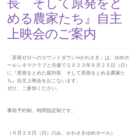
長 そして原発をと
2013.3.10 第２回原発ゼロへのカウントダウンinかわ
さき 集会
める農家たち』自主
2014.3.16 第３回原発ゼロへのカウントダウンinかわ
上映会のご案内
さき 集会
2014.10.13 「今こそ９条inかわさき」大集会 第二分
「原発ゼロへのカウントダウンinかわさき」は、ゆめホ
科会【原発は人権問題だ】 福島からの発言
ールシネマクラブと共催で２０２３年６月２５日（日）
に『原発をとめた裁判長 そして原発をとめる農家た
2022.3.13 第11回原発ゼロへのカウントダウンinかわ
ち』自主上映会をおこないます。
さき 集会
ぜひ、ご参加ください。
2015.3.8 第4回原発ゼロへのカウントダウンinかわさ
き 集会
事前予約制、時間指定制です。
2016.1.31 日本と原発上映会＆講演会
（６月２５日（日）のみ、かわさきゆめホール）