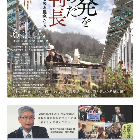
2022.8.9 福島第一原発 汚染水海洋放出トンネル工事
着工
2022.12.25美浜原発 運転停止認めず 稼働４０年
超 老朽対策容認
2023.1.19 東電旧経営陣、二審も無罪 民事裁判で認
めた「長期評価」を否定
原子力規制委員会「原発60年超運転」正式決定見送
り
原子力規制委員会「原発60年超運転」正式決定先送
りからわずか5日で、多数決決定
「原発６０年超へ」閣議決定