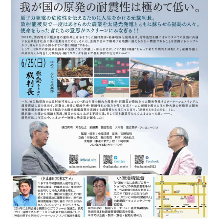
書籍
2022.12.29 原発事故と甲状腺がん
2023.1.26 「脱原発」成長論
2023.2.7 いまこそ私は原発に反対します
なぜ首都圏でガンが６０万人 増えているのか！？
南海トラフ巨大地震でも原発は大丈夫と言う人々
2025.9.30 市民エネルギーと地域主権
2026.5.3 原発を止めた町