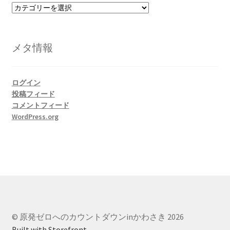
カ
テ
ゴ
リ
メタ情報
ー
ログイン
投稿フィード
コメントフィード
WordPress.org
© 原発ゼロへのカウントダウンinかわさき 2026
Built with Storefront
.