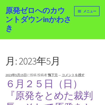
原発ゼロへのカウ
ナ
コ
メニュー
ビ
ン
ントダウンinかわさ
ゲ
テ
き
ー
ン
シ
ツ
ョ
へ
ホーム
ン
ス
へ
キ
最新情報
ス
ッ
月:
2023年5月
キ
プ
活動紹介
ッ
プ
2023年5月15日
に投稿
投稿者
鴨下元
—
コメントを残す
2012.3.11 「原発ゼロへのカウントダウンinかわさ
６月２５日（日）
き」「原発ゼロへの行進！誰でもデモ！」
『原発をとめた裁判
原発ゼロ金曜日行動 inかわさき