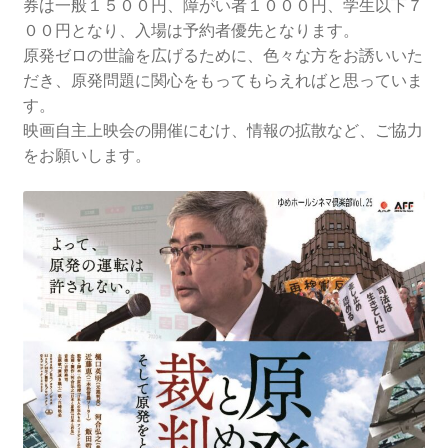
券は一般１５００円、障がい者１０００円、学生以下７
００円となり、入場は予約者優先となります。
ギャラリー_2024.3.10
原発ゼロの世論を広げるために、色々な方をお誘いいた
だき、原発問題に関心をもってもらえればと思っていま
ギャラリー_2025.3.23
す。
映画自主上映会の開催にむけ、情報の拡散など、ご協力
ギャラリー_2026.3.15
をお願いします。
原発ゼロと未来
原発動向
原発 日誌
2022.7.15東電・株主訴訟 経営陣に13兆円賠償命令
2022.8.1 福島第一原発 汚染配管撤去 失敗続きで計画
断念