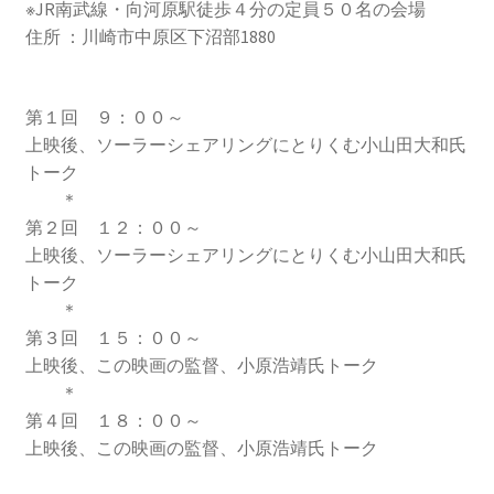
2016.3 .13 第5回原発ゼロへのカウントダウンinかわさ
※JR南武線・向河原駅徒歩４分の定員５０名の会場
き 集会
住所 ：川崎市中原区下沼部1880
2017.3.12 第6回原発ゼロへのカウントダウンinかわさ
第１回 ９：００～
き 集会
上映後、ソーラーシェアリングにとりくむ小山田大和氏
トーク
2018.3.11 第７回原発ゼロへのカウントダウンinかわ
＊
さき集会
第２回 １２：００～
上映後、ソーラーシェアリングにとりくむ小山田大和氏
2019.3.10 第8回 原発ゼロへのカウントダウンinかわ
トーク
さき 集会
＊
第３回 １５：００～
2023.3.12 第12回原発ゼロへのカウントダウンinかわ
上映後、この映画の監督、小原浩靖氏トーク
さき集会
＊
第４回 １８：００～
2023.6.25（日）映画「原発をとめた裁判長 そして
上映後、この映画の監督、小原浩靖氏トーク
原発をとめる農家たち」上映会を開催