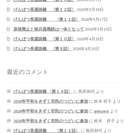
2026.5.6 テレビと原発報道の60年
げんぱつ長屋談義 〈第１２話〉
2026年5月30日
げんぱつ長屋談義 〈第１１話〉
2026年5月17日
2026.5.15 原発をとめた人びと
原発廃止と核兵器廃絶は一体となって
2026年5月10日
他サイト
げんぱつ長屋談義 〈第１０話〉
2026年4月26日
げんぱつ長屋談義 〈第９話〉
2026年4月20日
問合せ・メルマガ
最近のコメント
げんぱつ長屋談義 〈第１４話〉
に
島田和代
より
2026年平和をきずく市民のつどいに参加
に
鈴木 祥子
より
2026年平和をきずく市民のつどいに参加
に
genzero
より
2026年平和をきずく市民のつどいに参加
に
鈴木 祥子
より
げんぱつ長屋談義 〈第１１話〉
に
島田和代
より