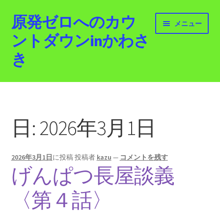
原発ゼロへのカウ
ナ
コ
メニュー
ビ
ン
ントダウンinかわさ
ゲ
テ
き
ー
ン
シ
ツ
ョ
へ
ホーム
ン
ス
へ
キ
最新情報
ス
ッ
日:
2026年3月1日
キ
プ
活動紹介
ッ
プ
2026年3月1日
に投稿
投稿者
kazu
—
コメントを残す
2012.3.11 「原発ゼロへのカウントダウンinかわさ
げんぱつ長屋談義
き」「原発ゼロへの行進！誰でもデモ！」
〈第４話〉
原発ゼロ金曜日行動 inかわさき