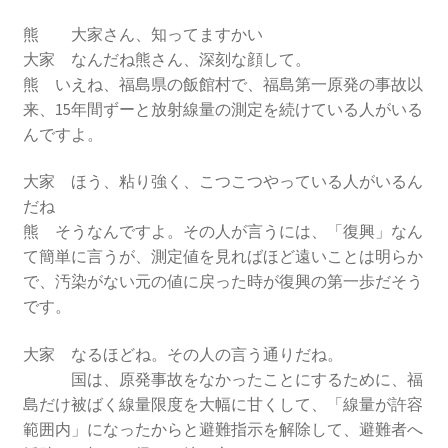
2016.3 .13 第5回原発ゼロへのカウントダウンinかわさ
き 集会
熊 大家さん、知ってますかい
大家 なんだね熊さん、深刻な顔して。
2017.3.12 第6回原発ゼロへのカウントダウンinかわさ
熊 いえね、福島県の飯館村で、福島第一原発の事故以
き 集会
来、15年間ずーと放射線量の測定を続けている人がいる
んですよ。
2018.3.11 第７回原発ゼロへのカウントダウンinかわ
大家 ほう、粘り強く、こつこつやっている人がいるん
さき集会
だね
熊 そうなんですよ。その人が言うには、「復興」なん
2019.3.10 第8回 原発ゼロへのカウントダウンinかわ
て簡単に言うが、測定値を見ればほど遠いことは明らか
さき 集会
で、汚染がない元の値に戻った時が復興の第一歩だそう
です。
2023.3.12 第12回原発ゼロへのカウントダウンinかわ
さき集会
大家 なるほどね。その人の言う通りだね。
国は、原発事故をなかったことにするために、福
2023.6.25（日）映画「原発をとめた裁判長 そして
島だけ被ばく線量限度を大幅に甘くして、「線量が許容
原発をとめる農家たち」上映会を開催
範囲内」になったからと避難指示を解除して、避難者へ