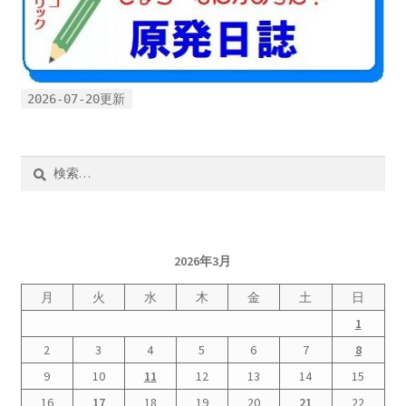
2022.8.9 福島第一原発 汚染水海洋放出トンネル工事
着工
2026-07-20更新
2022.12.25美浜原発 運転停止認めず 稼働４０年
超 老朽対策容認
検
2023.1.19 東電旧経営陣、二審も無罪 民事裁判で認
索:
めた「長期評価」を否定
原子力規制委員会「原発60年超運転」正式決定見送
2026年3月
り
月
火
水
木
金
土
日
1
原子力規制委員会「原発60年超運転」正式決定先送
りからわずか5日で、多数決決定
2
3
4
5
6
7
8
9
10
11
12
13
14
15
「原発６０年超へ」閣議決定
16
17
18
19
20
21
22