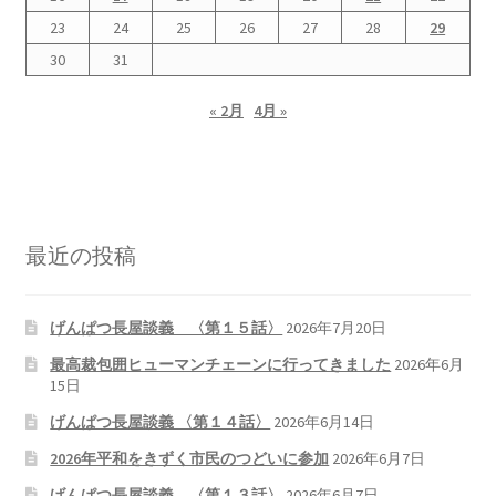
23
24
25
26
27
28
29
書籍
30
31
2022.12.29 原発事故と甲状腺がん
« 2月
4月 »
2023.1.26 「脱原発」成長論
2023.2.7 いまこそ私は原発に反対します
最近の投稿
なぜ首都圏でガンが６０万人 増えているのか！？
げんぱつ長屋談義 〈第１５話〉
2026年7月20日
南海トラフ巨大地震でも原発は大丈夫と言う人々
最高裁包囲ヒューマンチェーンに行ってきました
2026年6月
15日
2025.9.30 市民エネルギーと地域主権
げんぱつ長屋談義 〈第１４話〉
2026年6月14日
2026.5.3 原発を止めた町
2026年平和をきずく市民のつどいに参加
2026年6月7日
げんぱつ長屋談義 〈第１３話〉
2026年6月7日