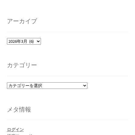
アーカイブ
ア
ー
カ
イ
カテゴリー
ブ
カ
テ
ゴ
リ
メタ情報
ー
ログイン