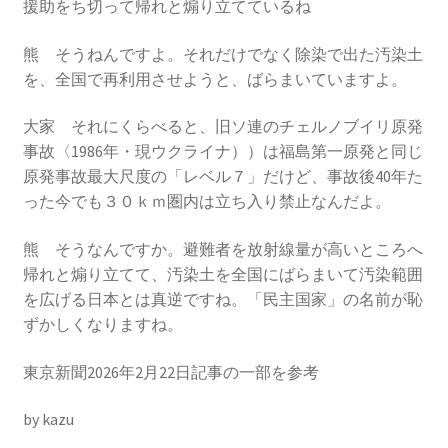
援助をち切って帰れと煽り立てているね
2023.10.8 原発ゼロへのカウントダウンinかわさき
講演会開催
熊 そうねんですよ。それだけでなく除染で出た汚染土
を、全国で再利用させようと、ばらまいていますよ。
2024.3.10第13回原発ゼロへのカウントダウンinかわさ
き集会
大家 それにくらべると、旧ソ連のチェルノブイリ原発
事故〈1986年・現ウクライナ））は福島第一原発と同じ
原発事故最大尺度の「レベル７」だけど、事故後40年た
2024.10.13 映画「決断」上映と講演会を開催
った今でも３０ｋｍ圏内は立ち入り禁止なんだよ。
2025.3.23第14回原発ゼロへのカウントダウンinかわさ
熊 そうなんですか。避難者を放射線量が高いところへ
き集会開催
帰れと煽り立てて、汚染土を全国にばらまいて汚染範囲
を広げる日本とは真逆ですね。「民主国家」の名前が恥
2026.3.15 第１５回原発ゼロへのカウントダウンinか
ずかしくなりますね。
わさき集会開催
東京新聞2026年2月22日記事の一部を参考
ギャラリー
by kazu
ギャラリー_2023.3.12