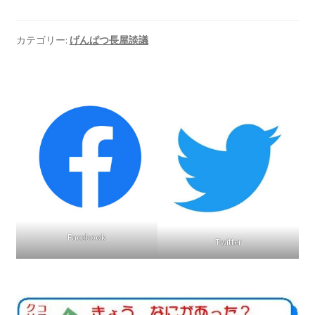
ギャラリー_2024.3.10
カテゴリー:
げんぱつ長屋談議
ギャラリー_2025.3.23
ギャラリー_2026.3.15
原発ゼロと未来
原発動向
原発 日誌
Facebook
Twitter
2022.7.15東電・株主訴訟 経営陣に13兆円賠償命令
2022.8.1 福島第一原発 汚染配管撤去 失敗続きで計画
断念