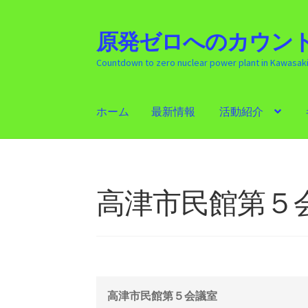
原発ゼロへのカウント
ナ
コ
ビ
ン
Countdown to zero nuclear power plant in Kawasak
ゲ
テ
ー
ン
シ
ツ
ホーム
最新情報
活動紹介
ョ
へ
ン
ス
ホーム
最新情報
活動紹介
ギャラリー
原発
へ
キ
ス
ッ
キ
プ
高津市民館第５
ッ
プ
高津市民館第５会議室