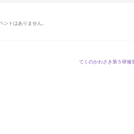
ベントはありません。
次
てくのかわさき第５研修
の
投
稿: