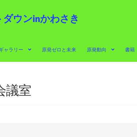
ダウンinかわさき
i
ギャラリー
原発ゼロと未来
原発動向
書籍
ゼロと未来
原発動向
書籍
他サイト
問合せ・メルマガ
会議室