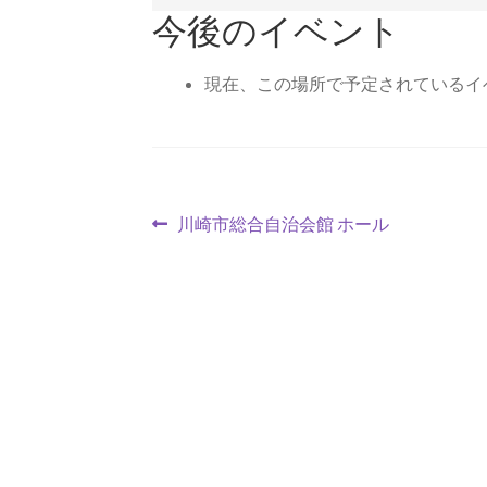
今後のイベント
現在、この場所で予定されているイ
投
前
川崎市総合⾃治会館 ホール
の
稿
投
ナ
稿:
ビ
ゲ
ー
シ