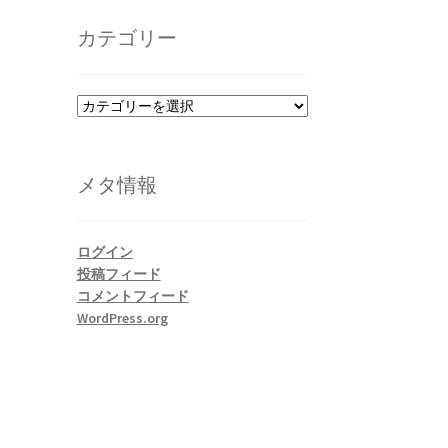
カ
イ
カテゴリー
ブ
カ
テ
ゴ
リ
メタ情報
ー
ログイン
投稿フィード
コメントフィード
WordPress.org