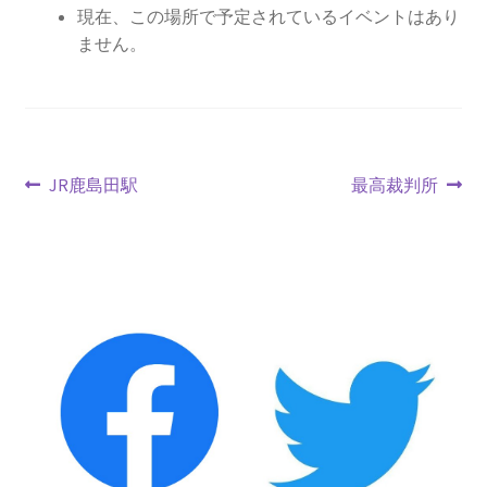
2013.3.10 第２回原発ゼロへのカウントダウンinかわ
現在、この場所で予定されているイベントはあり
さき 集会
ません。
2014.3.16 第３回原発ゼロへのカウントダウンinかわ
さき 集会
2014.10.13 「今こそ９条inかわさき」大集会 第二分
投
前
次
JR鹿島田駅
最高裁判所
科会【原発は人権問題だ】 福島からの発言
の
の
稿
投
投
ナ
2022.3.13 第11回原発ゼロへのカウントダウンinかわ
稿:
稿:
さき 集会
ビ
ゲ
2015.3.8 第4回原発ゼロへのカウントダウンinかわさ
き 集会
ー
シ
2016.1.31 日本と原発上映会＆講演会
ョ