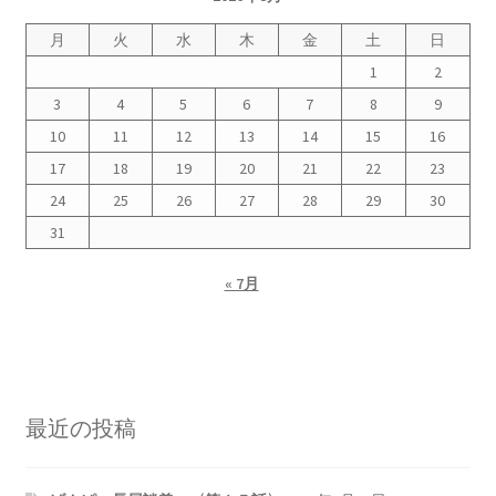
2023.10.8 原発ゼロへのカウントダウンinかわさき
月
火
水
木
金
土
日
講演会開催
1
2
3
4
5
6
7
8
9
2024.3.10第13回原発ゼロへのカウントダウンinかわさ
10
11
12
13
14
15
16
き集会
17
18
19
20
21
22
23
2024.10.13 映画「決断」上映と講演会を開催
24
25
26
27
28
29
30
31
2025.3.23第14回原発ゼロへのカウントダウンinかわさ
« 7月
き集会開催
2026.3.15 第１５回原発ゼロへのカウントダウンinか
わさき集会開催
最近の投稿
ギャラリー
ギャラリー_2023.3.12