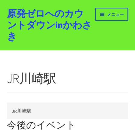
原発ゼロへのカウ
ナ
コ
メニュー
ビ
ン
ントダウンinかわさ
ゲ
テ
き
ー
ン
シ
ツ
ョ
へ
ホーム
ン
ス
へ
キ
最新情報
ス
ッ
JR川崎駅
キ
プ
活動紹介
ッ
プ
2012.3.11 「原発ゼロへのカウントダウンinかわさ
き」「原発ゼロへの行進！誰でもデモ！」
JR川崎駅
原発ゼロ金曜日行動 inかわさき
今後のイベント