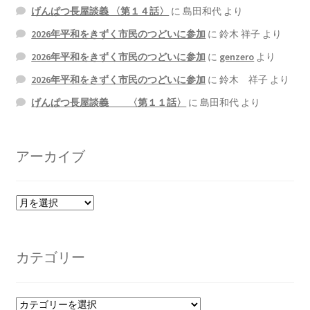
げんぱつ長屋談義 〈第１４話〉
に
島田和代
より
2022.8.9 福島第一原発 汚染水海洋放出トンネル工事
2026年平和をきずく市民のつどいに参加
に
鈴木 祥子
より
着工
2026年平和をきずく市民のつどいに参加
に
genzero
より
2026年平和をきずく市民のつどいに参加
に
鈴木 祥子
より
2022.12.25美浜原発 運転停止認めず 稼働４０年
げんぱつ長屋談義 〈第１１話〉
に
島田和代
より
超 老朽対策容認
2023.1.19 東電旧経営陣、二審も無罪 民事裁判で認
アーカイブ
めた「長期評価」を否定
原子力規制委員会「原発60年超運転」正式決定見送
ア
り
ー
カ
原子力規制委員会「原発60年超運転」正式決定先送
イ
カテゴリー
ブ
りからわずか5日で、多数決決定
「原発６０年超へ」閣議決定
カ