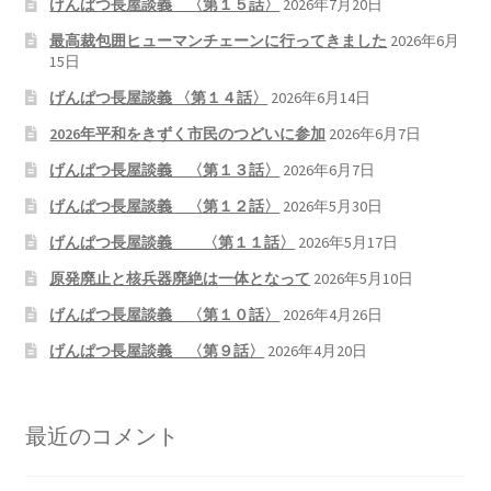
げんぱつ長屋談義 〈第１５話〉
2026年7月20日
最高裁包囲ヒューマンチェーンに行ってきました
2026年6月
ギャラリー_2024.3.10
15日
げんぱつ長屋談義 〈第１４話〉
2026年6月14日
ギャラリー_2025.3.23
2026年平和をきずく市民のつどいに参加
2026年6月7日
ギャラリー_2026.3.15
げんぱつ長屋談義 〈第１３話〉
2026年6月7日
げんぱつ長屋談義 〈第１２話〉
2026年5月30日
原発ゼロと未来
げんぱつ長屋談義 〈第１１話〉
2026年5月17日
原発廃止と核兵器廃絶は一体となって
2026年5月10日
原発動向
げんぱつ長屋談義 〈第１０話〉
2026年4月26日
原発 日誌
げんぱつ長屋談義 〈第９話〉
2026年4月20日
2022.7.15東電・株主訴訟 経営陣に13兆円賠償命令
最近のコメント
2022.8.1 福島第一原発 汚染配管撤去 失敗続きで計画
断念