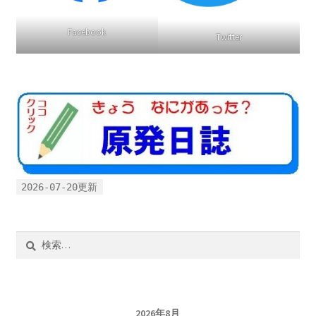
2016.3 .13 第5回原発ゼロへのカウントダウンinかわさ
ン
き 集会
Facebook
Twitter
2017.3.12 第6回原発ゼロへのカウントダウンinかわさ
き 集会
2018.3.11 第７回原発ゼロへのカウントダウンinかわ
さき集会
2019.3.10 第8回 原発ゼロへのカウントダウンinかわ
さき 集会
2026-07-20更新
2023.3.12 第12回原発ゼロへのカウントダウンinかわ
検
さき集会
索:
2023.6.25（日）映画「原発をとめた裁判長 そして
原発をとめる農家たち」上映会を開催
2026年8月