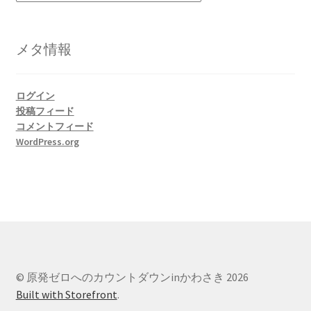
テ
ゴ
書籍
リ
メタ情報
ー
2022.12.29 原発事故と甲状腺がん
ログイン
2023.1.26 「脱原発」成長論
投稿フィード
コメントフィード
2023.2.7 いまこそ私は原発に反対します
WordPress.org
なぜ首都圏でガンが６０万人 増えているのか！？
南海トラフ巨大地震でも原発は大丈夫と言う人々
2025.9.30 市民エネルギーと地域主権
© 原発ゼロへのカウントダウンinかわさき 2026
2026.5.3 原発を止めた町
Built with Storefront
.