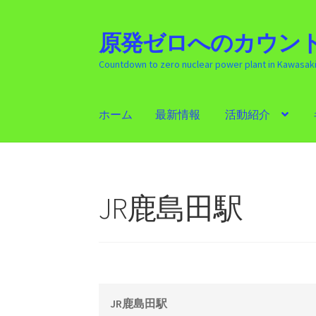
原発ゼロへのカウント
ナ
コ
ビ
ン
Countdown to zero nuclear power plant in Kawasak
ゲ
テ
ー
ン
シ
ツ
ホーム
最新情報
活動紹介
ョ
へ
ン
ス
ホーム
最新情報
活動紹介
ギャラリー
原発
へ
キ
ス
ッ
キ
プ
JR鹿島田駅
ッ
プ
JR鹿島田駅