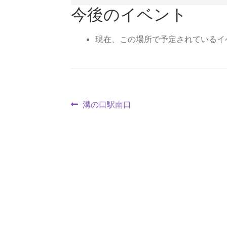
今後のイベント
現在、この場所で予定されているイ
投
前
溝の口駅南口
の
稿
投
ナ
稿:
ビ
ゲ
ー
シ