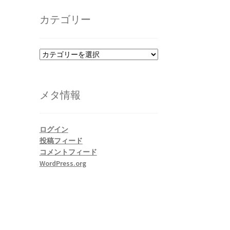
カ
イ
カテゴリー
ブ
カ
テ
ゴ
リ
メタ情報
ー
ログイン
投稿フィード
コメントフィード
WordPress.org