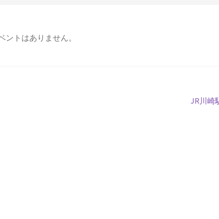
ベントはありません。
次
JR川崎
の
投
稿: