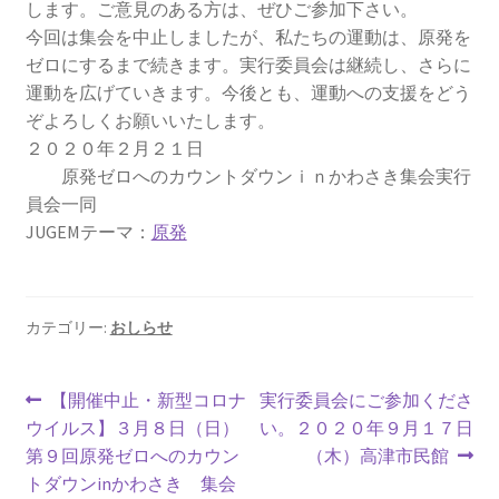
します。ご意見のある
方は、ぜひご参加下さい。
2023.10.8 原発ゼロへのカウントダウンinかわさき
今回は集会を中止しましたが、私たちの運動は、原発を
講演会開催
ゼロにする
まで続きます。実行委員会は継続し、さらに
運動を広げていきます
。今後とも、運動への支援をどう
2024.3.10第13回原発ゼロへのカウントダウンinかわさ
ぞよろしくお願いいたします。
き集会
２０２０年２月２１日
原発ゼロへのカウントダウンｉｎかわさき集会実行
2024.10.13 映画「決断」上映と講演会を開催
員会一同
JUGEMテーマ：
原発
2025.3.23第14回原発ゼロへのカウントダウンinかわさ
き集会開催
カテゴリー:
おしらせ
2026.3.15 第１５回原発ゼロへのカウントダウンinか
わさき集会開催
投
前
次
【開催中止・新型コロナ
実行委員会にご参加くださ
の
の
ウイルス】３月８日（日）
い。２０２０年９月１７日
ギャラリー
稿
投
投
第９回原発ゼロへのカウン
（木）高津市民館
ナ
稿:
稿:
トダウンinかわさき 集会
ギャラリー_2023.3.12