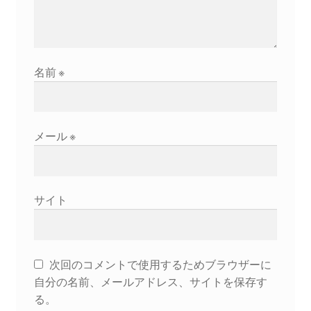
2022.8.9 福島第一原発 汚染水海洋放出トンネル工事
着工
名前
※
2022.12.25美浜原発 運転停止認めず 稼働４０年
超 老朽対策容認
メール
※
2023.1.19 東電旧経営陣、二審も無罪 民事裁判で認
めた「長期評価」を否定
原子力規制委員会「原発60年超運転」正式決定見送
サイト
り
原子力規制委員会「原発60年超運転」正式決定先送
次回のコメントで使用するためブラウザーに
りからわずか5日で、多数決決定
自分の名前、メールアドレス、サイトを保存す
る。
「原発６０年超へ」閣議決定