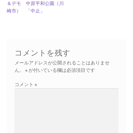
＆デモ 中原平和公園（川
ビ
崎市） 「中止」
ギャラリー_2024.3.10
ゲ
ー
ギャラリー_2025.3.23
シ
ギャラリー_2026.3.15
コメントを残す
ョ
原発ゼロと未来
ン
メールアドレスが公開されることはありませ
ん。
※
が付いている欄は必須項目です
原発動向
コメント
※
原発 日誌
2022.7.15東電・株主訴訟 経営陣に13兆円賠償命令
2022.8.1 福島第一原発 汚染配管撤去 失敗続きで計画
断念