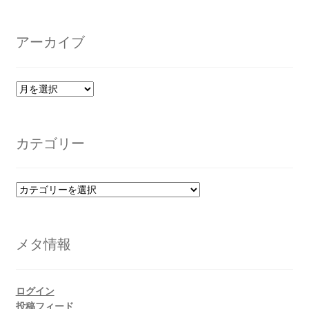
アーカイブ
ア
ー
カ
イ
カテゴリー
ブ
カ
テ
ゴ
リ
メタ情報
ー
ログイン
投稿フィード