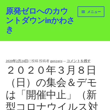
原発ゼロへのカウ
ナ
コ
メニュー
ビ
ン
ントダウンinかわさ
ゲ
テ
き
ー
ン
シ
ツ
ョ
へ
ホーム
ン
ス
へ
キ
最新情報
ス
ッ
2020年2月24日
に投稿
投稿者
genzero
—
コメントを残す
キ
プ
２０２０年３月８日
活動紹介
ッ
プ
（日）の集会＆デモ
2012.3.11 「原発ゼロへのカウントダウンinかわさ
き」「原発ゼロへの行進！誰でもデモ！」
は「開催中止」（新
原発ゼロ金曜日行動 inかわさき
型コロナウイルス対