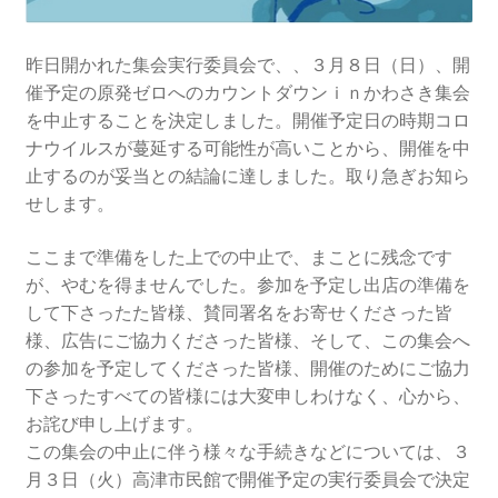
2016.3 .13 第5回原発ゼロへのカウントダウンinかわさ
き 集会
昨日開かれた集会実行委員会で、、３月８日（日）、開
2017.3.12 第6回原発ゼロへのカウントダウンinかわさ
催予定の原発ゼロへのカウントダウンｉｎかわさき集会
き 集会
を中止することを決定しました。開催予定日の時期コロ
ナウイルスが蔓延する可能性が高いことから、開催を中
止するのが妥当との結論に達しました。取り急ぎお知ら
2018.3.11 第７回原発ゼロへのカウントダウンinかわ
せします。
さき集会
ここまで準備をした上での中止で、まことに残念です
2019.3.10 第8回 原発ゼロへのカウントダウンinかわ
が、やむを得
ませんでした。参加を予定し出店の準備を
さき 集会
して下さったた皆様、賛
同署名をお寄せくださった皆
様、広告にご協力くださった皆様、そ
して、この集会へ
2023.3.12 第12回原発ゼロへのカウントダウンinかわ
の参加を予定してくださった皆様、開催のために
ご協力
さき集会
下さったすべての皆様には大変申しわけなく、心から、
お詫び申し上げます。
2023.6.25（日）映画「原発をとめた裁判長 そして
この集会の中止に伴う様々な手続きなどについては、３
原発をとめる農家たち」上映会を開催
月３日（火
）高津市民館で開催予定の実行委員会で決定