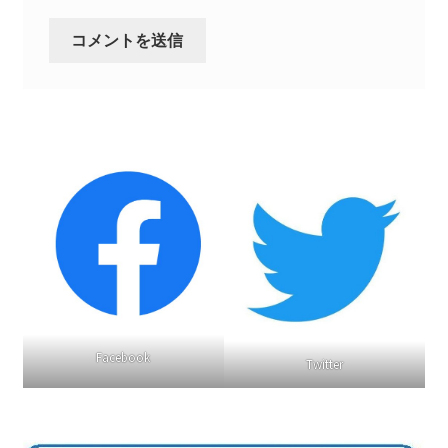
書籍
2022.12.29 原発事故と甲状腺がん
2023.1.26 「脱原発」成長論
2023.2.7 いまこそ私は原発に反対します
なぜ首都圏でガンが６０万人 増えているのか！？
南海トラフ巨大地震でも原発は大丈夫と言う人々
Facebook
2025.9.30 市民エネルギーと地域主権
Twitter
2026.5.3 原発を止めた町