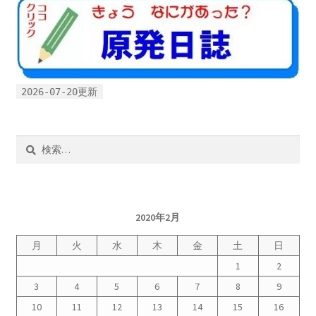
2026.5.6 テレビと原発報道の60年
2026.5.15 原発をとめた人びと
他サイト
2026-07-20更新
問合せ・メルマガ
検
索:
2020年2月
月
火
水
木
金
土
日
1
2
3
4
5
6
7
8
9
10
11
12
13
14
15
16