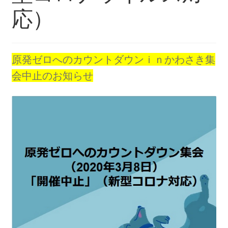
2013.3.10 第２回原発ゼロへのカウントダウンinかわ
応）
さき 集会
2014.3.16 第３回原発ゼロへのカウントダウンinかわ
さき 集会
原発ゼロへのカウントダウンｉｎかわさき集
会中止のお知らせ
2014.10.13 「今こそ９条inかわさき」大集会 第二分
科会【原発は人権問題だ】 福島からの発言
2022.3.13 第11回原発ゼロへのカウントダウンinかわ
さき 集会
2015.3.8 第4回原発ゼロへのカウントダウンinかわさ
き 集会
2016.1.31 日本と原発上映会＆講演会