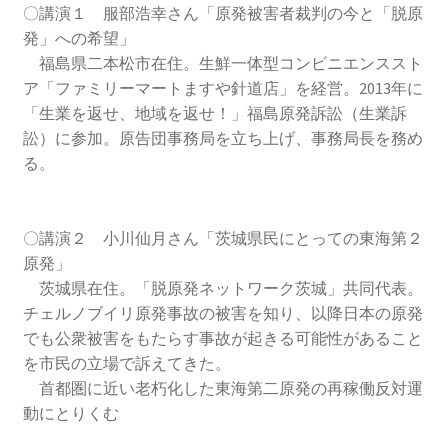
2016.3 .13 第5回原発ゼロへのカウントダウンinかわさ
〇講演１ 服部浩幸さん「原発被害者裁判の今と「脱原
き 集会
発」への希望」
福島県二本松市在住。生鮮一体型コンビニエンススト
2017.3.12 第6回原発ゼロへのカウントダウンinかわさ
ア「ファミリーマートますや針道店」を経営。2013年に
き 集会
「生業を返せ、地域を返せ！」福島原発訴訟（生業訴
訟）に参加。原告団事務局を立ち上げ、事務局長を務め
2018.3.11 第７回原発ゼロへのカウントダウンinかわ
る。
さき集会
2019.3.10 第8回 原発ゼロへのカウントダウンinかわ
〇講演２ 小川仙月さん「茨城県民にとっての東海第２
さき 集会
原発」
茨城県在住。「脱原発ネットワーク茨城」共同代表。
チェルノブイリ原発事故の被害を知り、以降日本の原発
2023.3.12 第12回原発ゼロへのカウントダウンinかわ
でも公衆被害をもたらす事故が起きる可能性があること
さき集会
を市民の立場で訴えてきた。
首都圏に近い老朽化した東海第二原発の再稼働反対運
2023.6.25（日）映画「原発をとめた裁判長 そして
動にとりくむ
原発をとめる農家たち」上映会を開催