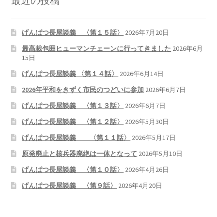
最近の投稿
2026.5.6 テレビと原発報道の60年
げんぱつ長屋談義 〈第１５話〉
2026年7月20日
2026.5.15 原発をとめた人びと
最高裁包囲ヒューマンチェーンに行ってきました
2026年6月
15日
他サイト
げんぱつ長屋談義 〈第１４話〉
2026年6月14日
問合せ・メルマガ
2026年平和をきずく市民のつどいに参加
2026年6月7日
げんぱつ長屋談義 〈第１３話〉
2026年6月7日
げんぱつ長屋談義 〈第１２話〉
2026年5月30日
げんぱつ長屋談義 〈第１１話〉
2026年5月17日
原発廃止と核兵器廃絶は一体となって
2026年5月10日
げんぱつ長屋談義 〈第１０話〉
2026年4月26日
げんぱつ長屋談義 〈第９話〉
2026年4月20日