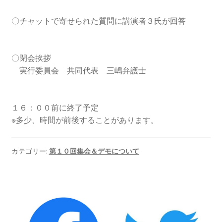
〇チャットで寄せられた質問に講演者３氏が回答
ギャラリー_2024.3.10
ギャラリー_2025.3.23
〇閉会挨拶
実行委員会 共同代表 三嶋弁護士
ギャラリー_2026.3.15
原発ゼロと未来
１６：００前に終了予定
※多少、時間が前後することがあります。
原発動向
カテゴリー:
第１０回集会＆デモについて
原発 日誌
2022.7.15東電・株主訴訟 経営陣に13兆円賠償命令
2022.8.1 福島第一原発 汚染配管撤去 失敗続きで計画
断念