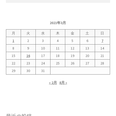
索:
書籍
2021年3月
2022.12.29 原発事故と甲状腺がん
月
火
水
木
金
土
日
2023.1.26 「脱原発」成長論
1
2
3
4
5
6
7
8
9
10
11
12
13
14
2023.2.7 いまこそ私は原発に反対します
15
16
17
18
19
20
21
22
23
24
25
26
27
28
なぜ首都圏でガンが６０万人 増えているのか！？
29
30
31
南海トラフ巨大地震でも原発は大丈夫と言う人々
« 2月
8月 »
2025.9.30 市民エネルギーと地域主権
2026.5.3 原発を止めた町