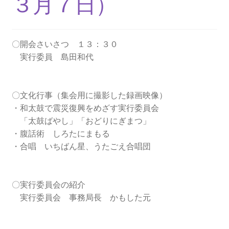
３月７日）
2013.3.10 第２回原発ゼロへのカウントダウンinかわ
さき 集会
〇開会さいさつ １３：３０
2014.3.16 第３回原発ゼロへのカウントダウンinかわ
実行委員 島田和代
さき 集会
2014.10.13 「今こそ９条inかわさき」大集会 第二分
〇文化行事（集会用に撮影した録画映像）
科会【原発は人権問題だ】 福島からの発言
・和太鼓で震災復興をめざす実行委員会
「太鼓ばやし」「おどりにぎまつ」
2022.3.13 第11回原発ゼロへのカウントダウンinかわ
・腹話術 しろたにまもる
さき 集会
・合唱 いちばん星、うたごえ合唱団
2015.3.8 第4回原発ゼロへのカウントダウンinかわさ
き 集会
〇実行委員会の紹介
実行委員会 事務局長 かもした元
2016.1.31 日本と原発上映会＆講演会