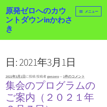
原発ゼロへのカウ
ナ
コ
メニュー
ビ
ン
ントダウンinかわさ
ゲ
テ
き
ー
ン
シ
ツ
ョ
へ
ホーム
ン
ス
へ
キ
最新情報
ス
ッ
日:
2021年3月1日
キ
プ
活動紹介
ッ
プ
2021年3月1日
に投稿
投稿者
genzero
—
1件のコメント
2012.3.11 「原発ゼロへのカウントダウンinかわさ
集会のプログラムの
き」「原発ゼロへの行進！誰でもデモ！」
ご案内（２０２１年
原発ゼロ金曜日行動 inかわさき