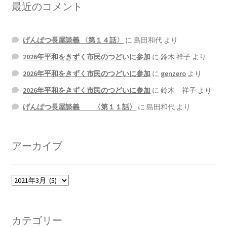
最近のコメント
げんぱつ長屋談義 〈第１４話〉
に
島田和代
より
2026年平和をきずく市民のつどいに参加
に
鈴木 祥子
より
2026年平和をきずく市民のつどいに参加
に
genzero
より
2026年平和をきずく市民のつどいに参加
に
鈴木 祥子
より
げんぱつ長屋談義 〈第１１話〉
に
島田和代
より
アーカイブ
ア
ー
カ
イ
カテゴリー
ブ