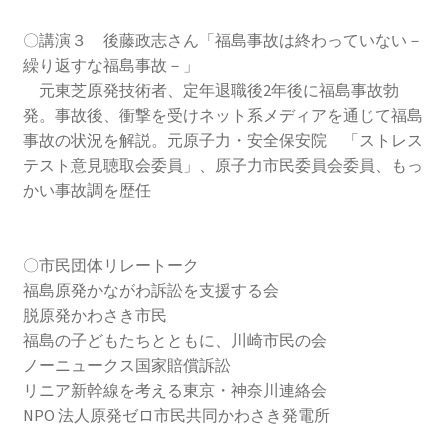
2023.10.8 原発ゼロへのカウントダウンinかわさき
〇講演３ 後藤政志さん「福島事故は終わっていない－
講演会開催
繰り返すな福島事故－」
元東芝原発技術者、定年退職後2年後に福島事故勃
2024.3.10第13回原発ゼロへのカウントダウンinかわさ
発。事故後、衝撃を受けネット系メディアを通じて福島
き集会
事故の状況を解説。元原子力・安全保安院 「ストレス
テスト意見聴取会委員」、原子力市民委員会委員、もっ
2024.10.13 映画「決断」上映と講演会を開催
かい事故調を歴任
2025.3.23第14回原発ゼロへのカウントダウンinかわさ
き集会開催
〇市民団体リレートーク
福島原発かながわ訴訟を支援する会
2026.3.15 第１５回原発ゼロへのカウントダウンinか
脱原発かわさき市民
わさき集会開催
福島の子どもたちとともに、川崎市民の会
ノーニュークス国家賠償訴訟
ギャラリー
リニア新幹線を考える東京・神奈川連絡会
NPO 法人原発ゼロ市民共同かわさき発電所
ギャラリー_2023.3.12