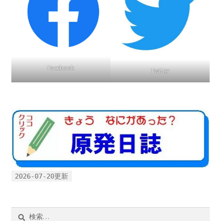
2022.8.9 福島第一原発 汚染水海洋放出トンネル工事
着工
2022.12.25美浜原発 運転停止認めず 稼働４０年
Facebook
Twitter
超 老朽対策容認
2023.1.19 東電旧経営陣、二審も無罪 民事裁判で認
めた「長期評価」を否定
原子力規制委員会「原発60年超運転」正式決定見送
り
原子力規制委員会「原発60年超運転」正式決定先送
2026-07-20更新
りからわずか5日で、多数決決定
検
「原発６０年超へ」閣議決定