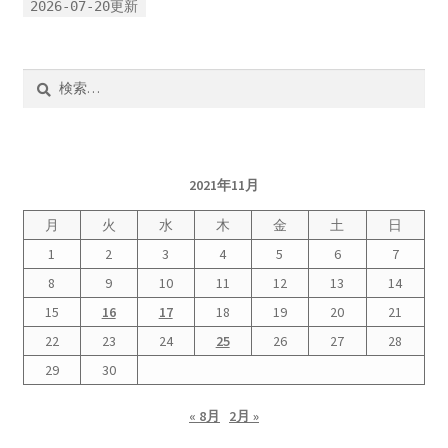
2026-07-20更新
2023.10.8 原発ゼロへのカウントダウンinかわさき
講演会開催
検
2024.3.10第13回原発ゼロへのカウントダウンinかわさ
索:
き集会
2024.10.13 映画「決断」上映と講演会を開催
2021年11月
月
火
水
木
金
土
日
2025.3.23第14回原発ゼロへのカウントダウンinかわさ
1
2
3
4
5
6
7
き集会開催
8
9
10
11
12
13
14
2026.3.15 第１５回原発ゼロへのカウントダウンinか
15
16
17
18
19
20
21
わさき集会開催
22
23
24
25
26
27
28
29
30
ギャラリー
« 8月
2月 »
ギャラリー_2023.3.12