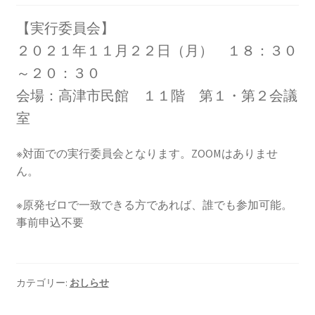
2013.3.10 第２回原発ゼロへのカウントダウンinかわ
さき 集会
【実行委員会】
２０２１年１１月２２日（月） １８：３０
2014.3.16 第３回原発ゼロへのカウントダウンinかわ
～２０：３０
さき 集会
会場：高津市民館 １１階 第１・第２会議
2014.10.13 「今こそ９条inかわさき」大集会 第二分
室
科会【原発は人権問題だ】 福島からの発言
※対面での実行委員会となります。ZOOMはありませ
2022.3.13 第11回原発ゼロへのカウントダウンinかわ
ん。
さき 集会
※原発ゼロで一致できる方であれば、誰でも参加可能。
事前申込不要
2015.3.8 第4回原発ゼロへのカウントダウンinかわさ
き 集会
2016.1.31 日本と原発上映会＆講演会
カテゴリー:
おしらせ