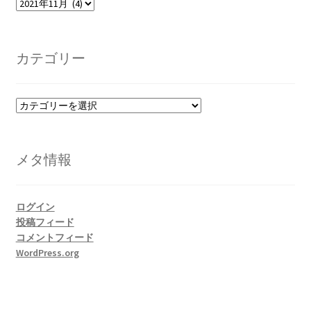
ア
ー
書籍
カ
イ
カテゴリー
ブ
2022.12.29 原発事故と甲状腺がん
2023.1.26 「脱原発」成長論
カ
テ
ゴ
2023.2.7 いまこそ私は原発に反対します
リ
メタ情報
ー
なぜ首都圏でガンが６０万人 増えているのか！？
ログイン
南海トラフ巨大地震でも原発は大丈夫と言う人々
投稿フィード
コメントフィード
2025.9.30 市民エネルギーと地域主権
WordPress.org
2026.5.3 原発を止めた町