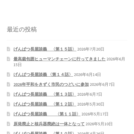
ギャラリー_2024.3.10
最近の投稿
ギャラリー_2025.3.23
ギャラリー_2026.3.15
げんぱつ長屋談義 〈第１５話〉
2026年7月20日
最高裁包囲ヒューマンチェーンに行ってきました
2026年6月
原発ゼロと未来
15日
げんぱつ長屋談義 〈第１４話〉
2026年6月14日
原発動向
2026年平和をきずく市民のつどいに参加
2026年6月7日
原発 日誌
げんぱつ長屋談義 〈第１３話〉
2026年6月7日
げんぱつ長屋談義 〈第１２話〉
2026年5月30日
2022.7.15東電・株主訴訟 経営陣に13兆円賠償命令
げんぱつ長屋談義 〈第１１話〉
2026年5月17日
原発廃止と核兵器廃絶は一体となって
2026年5月10日
2022.8.1 福島第一原発 汚染配管撤去 失敗続きで計画
断念
げんぱつ長屋談義 〈第１０話〉
2026年4月26日