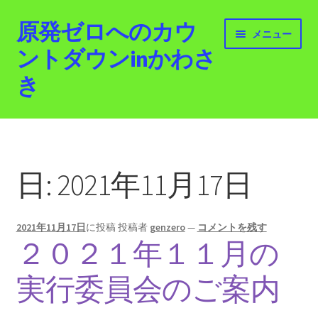
原発ゼロへのカウ
ナ
コ
メニュー
ビ
ン
ントダウンinかわさ
ゲ
テ
き
ー
ン
シ
ツ
ョ
へ
ホーム
ン
ス
へ
キ
最新情報
ス
ッ
日:
2021年11月17日
キ
プ
活動紹介
ッ
プ
2021年11月17日
に投稿
投稿者
genzero
—
コメントを残す
2012.3.11 「原発ゼロへのカウントダウンinかわさ
２０２１年１１月の
き」「原発ゼロへの行進！誰でもデモ！」
実行委員会のご案内
原発ゼロ金曜日行動 inかわさき