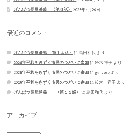
げんぱつ長屋談義 〈第９話〉
2026年4月20日
2022.8.9 福島第一原発 汚染水海洋放出トンネル工事
着工
最近のコメント
2022.12.25美浜原発 運転停止認めず 稼働４０年
超 老朽対策容認
げんぱつ長屋談義 〈第１４話〉
に
島田和代
より
2023.1.19 東電旧経営陣、二審も無罪 民事裁判で認
2026年平和をきずく市民のつどいに参加
に
鈴木 祥子
より
めた「長期評価」を否定
2026年平和をきずく市民のつどいに参加
に
genzero
より
2026年平和をきずく市民のつどいに参加
に
鈴木 祥子
より
原子力規制委員会「原発60年超運転」正式決定見送
り
げんぱつ長屋談義 〈第１１話〉
に
島田和代
より
原子力規制委員会「原発60年超運転」正式決定先送
アーカイブ
りからわずか5日で、多数決決定
「原発６０年超へ」閣議決定