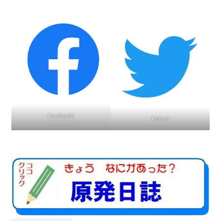
2016.3 .13 第5回原発ゼロへのカウントダウンinかわさ
き 集会
2017.3.12 第6回原発ゼロへのカウントダウンinかわさ
き 集会
2018.3.11 第７回原発ゼロへのカウントダウンinかわ
さき集会
Facebook
2019.3.10 第8回 原発ゼロへのカウントダウンinかわ
Twitter
さき 集会
2023.3.12 第12回原発ゼロへのカウントダウンinかわ
さき集会
2023.6.25（日）映画「原発をとめた裁判長 そして
原発をとめる農家たち」上映会を開催