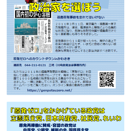
書籍
2022.12.29 原発事故と甲状腺がん
2023.1.26 「脱原発」成長論
2023.2.7 いまこそ私は原発に反対します
なぜ首都圏でガンが６０万人 増えているのか！？
南海トラフ巨大地震でも原発は大丈夫と言う人々
2025.9.30 市民エネルギーと地域主権
2026.5.3 原発を止めた町