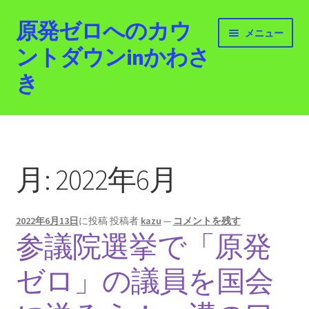
原発ゼロへのカウ
ナ
コ
メニュー
ビ
ン
ントダウンinかわさ
ゲ
テ
き
ー
ン
シ
ツ
ョ
へ
ホーム
ン
ス
へ
キ
最新情報
ス
ッ
月:
2022年6月
キ
プ
活動紹介
ッ
プ
2022年6月13日
に投稿
投稿者
kazu
—
コメントを残す
2012.3.11 「原発ゼロへのカウントダウンinかわさ
参議院選挙で「原発
き」「原発ゼロへの行進！誰でもデモ！」
ゼロ」の議員を国会
原発ゼロ金曜日行動 inかわさき