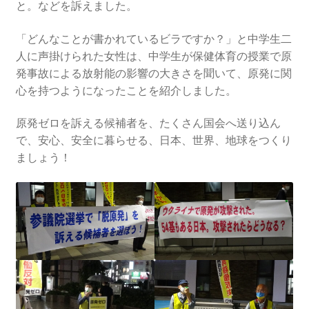
2016.3 .13 第5回原発ゼロへのカウントダウンinかわさ
と。などを訴えました。
き 集会
「どんなことが書かれているビラですか？」と中学生二
人に声掛けられた女性は、中学生が保健体育の授業で原
2017.3.12 第6回原発ゼロへのカウントダウンinかわさ
発事故による放射能の影響の大きさを聞いて、原発に関
き 集会
心を持つようになったことを紹介しました。
2018.3.11 第７回原発ゼロへのカウントダウンinかわ
原発ゼロを訴える候補者を、たくさん国会へ送り込ん
さき集会
で、安心、安全に暮らせる、日本、世界、地球をつくり
ましょう！
2019.3.10 第8回 原発ゼロへのカウントダウンinかわ
さき 集会
2023.3.12 第12回原発ゼロへのカウントダウンinかわ
さき集会
2023.6.25（日）映画「原発をとめた裁判長 そして
原発をとめる農家たち」上映会を開催