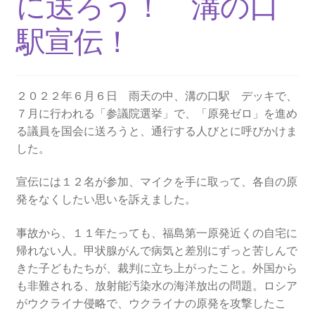
に送ろう！ 溝の口
2013.3.10 第２回原発ゼロへのカウントダウンinかわ
さき 集会
駅宣伝！
2014.3.16 第３回原発ゼロへのカウントダウンinかわ
さき 集会
２０２２年６月６日 雨天の中、溝の口駅 デッキで、
７月に行われる「参議院選挙」で、「原発ゼロ」を進め
2014.10.13 「今こそ９条inかわさき」大集会 第二分
る議員を国会に送ろうと、通行する人びとに呼びかけま
科会【原発は人権問題だ】 福島からの発言
した。
2022.3.13 第11回原発ゼロへのカウントダウンinかわ
宣伝には１２名が参加、マイクを手に取って、各自の原
さき 集会
発をなくしたい思いを訴えました。
2015.3.8 第4回原発ゼロへのカウントダウンinかわさ
事故から、１１年たっても、福島第一原発近くの自宅に
き 集会
帰れない人。甲状腺がんで病気と差別にずっと苦しんで
きた子どもたちが、裁判に立ち上がったこと。外国から
2016.1.31 日本と原発上映会＆講演会
も非難される、放射能汚染水の海洋放出の問題。ロシア
がウクライナ侵略で、ウクライナの原発を攻撃したこ