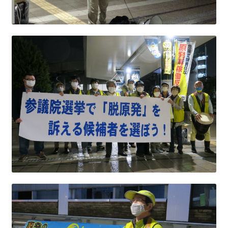
ギャラリー_2024.3.10
ギャラリー_2025.3.23
ギャラリー_2026.3.15
原発ゼロと未来
原発動向
原発 日誌
2022.7.15東電・株主訴訟 経営陣に13兆円賠償命令
2022.8.1 福島第一原発 汚染配管撤去 失敗続きで計画
断念