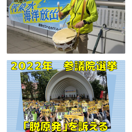
2022.8.9 福島第一原発 汚染水海洋放出トンネル工事
着工
2022.12.25美浜原発 運転停止認めず 稼働４０年
超 老朽対策容認
2023.1.19 東電旧経営陣、二審も無罪 民事裁判で認
めた「長期評価」を否定
原子力規制委員会「原発60年超運転」正式決定見送
り
原子力規制委員会「原発60年超運転」正式決定先送
りからわずか5日で、多数決決定
「原発６０年超へ」閣議決定