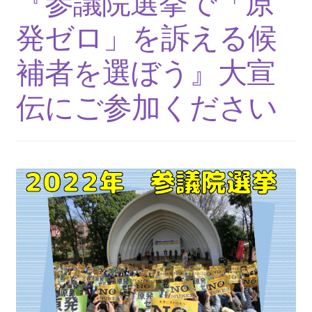
『参議院選挙で「原
発ゼロ」を訴える候
補者を選ぼう』大宣
伝にご参加ください