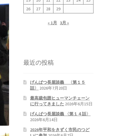
19
20
21
22
23
24
25
26
27
28
29
« 1月
3月 »
最近の投稿
げんぱつ長屋談義 〈第１５
話〉
2026年7月20日
最高裁包囲ヒューマンチェーン
に行ってきました
2026年6月15日
げんぱつ長屋談義 〈第１４話〉
2026年6月14日
2026年平和をきずく市民のつど
いに参加
2026年6月7日