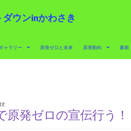
ダウンinかわさき
i
ギャラリー
原発ゼロと未来
原発動向
書籍
ゼロと未来
原発動向
書籍
他サイト
問合せ・メルマガ
日
残す
で原発ゼロの宣伝行う！