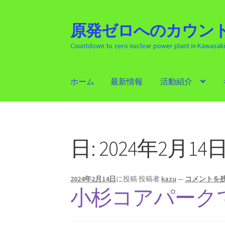
原発ゼロへのカウント
ナ
コ
ビ
ン
Countdown to zero nuclear power plant in Kawasak
ゲ
テ
ー
ン
シ
ツ
ホーム
最新情報
活動紹介
ョ
へ
ン
ス
ホーム
最新情報
活動紹介
ギャラリー
原発
へ
キ
ス
ッ
キ
プ
日:
2024年2月14
ッ
プ
2024年2月14日
に投稿
投稿者
kazu
—
コメントを
小杉コアパーク