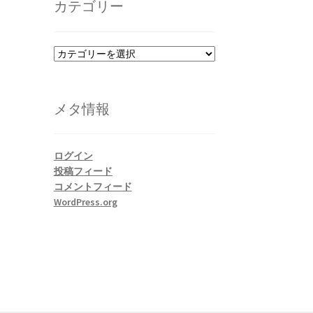
カテゴリー
ブ
カ
テ
ゴ
リ
メタ情報
ー
ログイン
投稿フィード
コメントフィード
WordPress.org