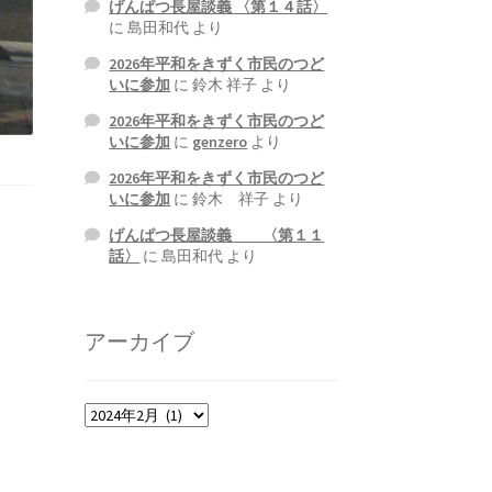
げんぱつ長屋談義 〈第１４話〉
に
島田和代
より
2026年平和をきずく市民のつど
いに参加
に
鈴木 祥子
より
2026年平和をきずく市民のつど
いに参加
に
genzero
より
2026年平和をきずく市民のつど
いに参加
に
鈴木 祥子
より
げんぱつ長屋談義 〈第１１
話〉
に
島田和代
より
アーカイブ
ア
ー
カ
イ