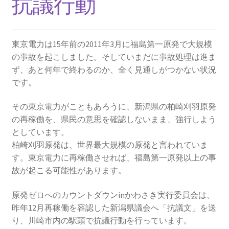
抗議行動
2013.3.10 第２回原発ゼロへのカウントダウンinかわ
さき 集会
東京電力は15年前の2011年3月に福島第一原発で大規模
2014.3.16 第３回原発ゼロへのカウントダウンinかわ
の事故を起こしました。そしていまだに事故処理は進ま
さき 集会
ず、あと何年で終わるのか、全く見通しがつかない状況
です。
2014.10.13 「今こそ９条inかわさき」大集会 第二分
科会【原発は人権問題だ】 福島からの発言
その東京電力がこともあろうに、新潟県の柏崎刈羽原発
の再稼働を、県民の意思を確認しないまま、強行しよう
2022.3.13 第11回原発ゼロへのカウントダウンinかわ
としています。
さき 集会
柏崎刈羽原発は、世界最大規模の原発と言われていま
す。東京電力に再稼働させれば、福島第一原発以上の事
2015.3.8 第4回原発ゼロへのカウントダウンinかわさ
故が起こる可能性があります。
き 集会
原発ゼロへのカウントダウンinかわさき実行委員会は、
2016.1.31 日本と原発上映会＆講演会
昨年12月再稼働を容認した新潟県議会へ「抗議文」を送
り、川崎市内の駅頭で抗議行動を行っています。