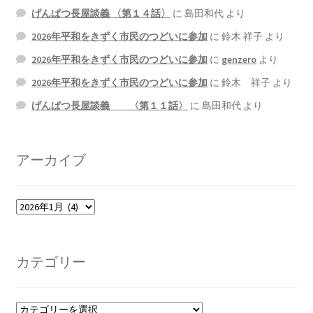
げんぱつ長屋談義 〈第１４話〉
に
島田和代
より
2026年平和をきずく市民のつどいに参加
に
鈴木 祥子
より
2026年平和をきずく市民のつどいに参加
に
genzero
より
2026年平和をきずく市民のつどいに参加
に
鈴木 祥子
より
げんぱつ長屋談義 〈第１１話〉
に
島田和代
より
アーカイブ
ア
ー
カ
イ
カテゴリー
ブ
カ