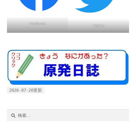
書籍
Facebook
Twitter
2022.12.29 原発事故と甲状腺がん
2023.1.26 「脱原発」成長論
2023.2.7 いまこそ私は原発に反対します
なぜ首都圏でガンが６０万人 増えているのか！？
2026-07-20更新
南海トラフ巨大地震でも原発は大丈夫と言う人々
2025.9.30 市民エネルギーと地域主権
検
索:
2026.5.3 原発を止めた町