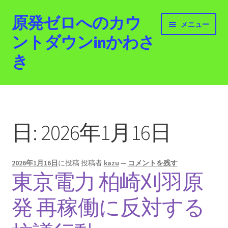
原発ゼロへのカウ
ナ
コ
メニュー
ビ
ン
ントダウンinかわさ
ゲ
テ
き
ー
ン
シ
ツ
ョ
へ
ホーム
ン
ス
へ
キ
最新情報
ス
ッ
日:
2026年1月16日
キ
プ
活動紹介
ッ
プ
2026年1月16日
に投稿
投稿者
kazu
—
コメントを残す
2012.3.11 「原発ゼロへのカウントダウンinかわさ
東京電力 柏崎刈羽原
き」「原発ゼロへの行進！誰でもデモ！」
発 再稼働に反対する
原発ゼロ金曜日行動 inかわさき