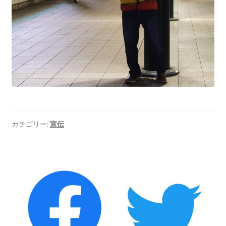
2022.8.9 福島第一原発 汚染水海洋放出トンネル工事
着工
2022.12.25美浜原発 運転停止認めず 稼働４０年
超 老朽対策容認
2023.1.19 東電旧経営陣、二審も無罪 民事裁判で認
めた「長期評価」を否定
カテゴリー:
宣伝
原子力規制委員会「原発60年超運転」正式決定見送
り
原子力規制委員会「原発60年超運転」正式決定先送
りからわずか5日で、多数決決定
「原発６０年超へ」閣議決定