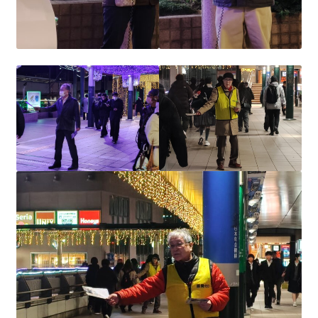
ギャラリー_2024.3.10
ギャラリー_2025.3.23
ギャラリー_2026.3.15
原発ゼロと未来
原発動向
原発 日誌
2022.7.15東電・株主訴訟 経営陣に13兆円賠償命令
2022.8.1 福島第一原発 汚染配管撤去 失敗続きで計画
断念