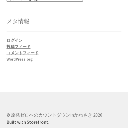
テ
ゴ
リ
メタ情報
ー
ログイン
投稿フィード
コメントフィード
WordPress.org
© 原発ゼロへのカウントダウンinかわさき 2026
Built with Storefront
.