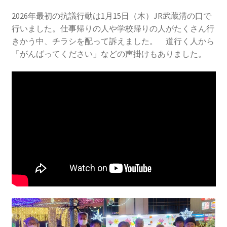
2016.3 .13 第5回原発ゼロへのカウントダウンinかわさ
き 集会
2026年最初の抗議行動は1月15日（木）JR武蔵溝の口で
行いました。仕事帰りの人や学校帰りの人がたくさん行
きかう中、チラシを配って訴えました。 道行く人から
2017.3.12 第6回原発ゼロへのカウントダウンinかわさ
「がんばってください」などの声掛けもありました。
き 集会
2018.3.11 第７回原発ゼロへのカウントダウンinかわ
さき集会
2019.3.10 第8回 原発ゼロへのカウントダウンinかわ
さき 集会
2023.3.12 第12回原発ゼロへのカウントダウンinかわ
さき集会
2023.6.25（日）映画「原発をとめた裁判長 そして
原発をとめる農家たち」上映会を開催