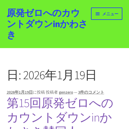
原発ゼロへのカウ
ナ
コ
メニュー
ビ
ン
ントダウンinかわさ
ゲ
テ
き
ー
ン
シ
ツ
ョ
へ
ホーム
ン
ス
へ
キ
最新情報
ス
ッ
日:
2026年1月19日
キ
プ
活動紹介
ッ
プ
2026年1月19日
に投稿
投稿者
genzero
—
3件のコメント
2012.3.11 「原発ゼロへのカウントダウンinかわさ
第15回原発ゼロへの
き」「原発ゼロへの行進！誰でもデモ！」
カウントダウンinか
原発ゼロ金曜日行動 inかわさき