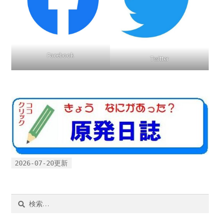
ギャラリー_2024.3.10
ギャラリー_2025.3.23
Facebook
Twitter
ギャラリー_2026.3.15
原発ゼロと未来
原発動向
原発 日誌
2026-07-20更新
2022.7.15東電・株主訴訟 経営陣に13兆円賠償命令
検
2022.8.1 福島第一原発 汚染配管撤去 失敗続きで計画
索:
断念