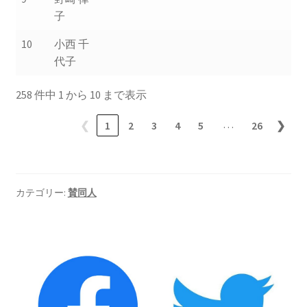
2023.10.8 原発ゼロへのカウントダウンinかわさき
子
講演会開催
10
小西 千
代子
2024.3.10第13回原発ゼロへのカウントダウンinかわさ
き集会
258 件中 1 から 10 まで表示
2024.10.13 映画「決断」上映と講演会を開催
…
❮
1
2
3
4
5
26
❯
2025.3.23第14回原発ゼロへのカウントダウンinかわさ
き集会開催
カテゴリー:
賛同人
2026.3.15 第１５回原発ゼロへのカウントダウンinか
わさき集会開催
ギャラリー
ギャラリー_2023.3.12