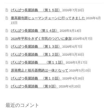
書籍
げんぱつ長屋談義 〈第１５話〉
2026年7月20日
最高裁包囲ヒューマンチェーンに行ってきました
2026年6月
2022.12.29 原発事故と甲状腺がん
15日
げんぱつ長屋談義 〈第１４話〉
2026年6月14日
2023.1.26 「脱原発」成長論
2026年平和をきずく市民のつどいに参加
2026年6月7日
げんぱつ長屋談義 〈第１３話〉
2026年6月7日
2023.2.7 いまこそ私は原発に反対します
げんぱつ長屋談義 〈第１２話〉
2026年5月30日
なぜ首都圏でガンが６０万人 増えているのか！？
げんぱつ長屋談義 〈第１１話〉
2026年5月17日
原発廃止と核兵器廃絶は一体となって
2026年5月10日
南海トラフ巨大地震でも原発は大丈夫と言う人々
げんぱつ長屋談義 〈第１０話〉
2026年4月26日
げんぱつ長屋談義 〈第９話〉
2026年4月20日
2025.9.30 市民エネルギーと地域主権
2026.5.3 原発を止めた町
最近のコメント