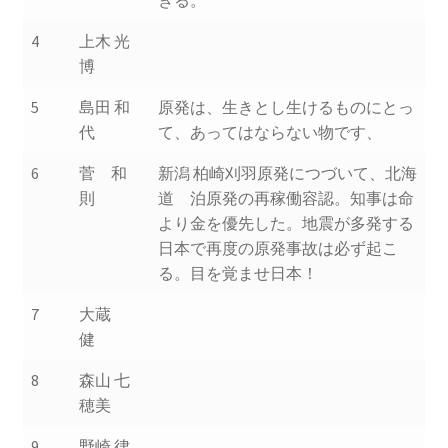
きる。
2016.3 .13 第5回原発ゼロへのカウントダウンinかわさ
き 集会
4
上木 光
博
2017.3.12 第6回原発ゼロへのカウントダウンinかわさ
き 集会
5
島田 和
原発は、生きとし生けるものにとっ
代
て、あってはならない物です、
2018.3.11 第７回原発ゼロへのカウントダウンinかわ
6
菅 和
新潟 柏崎刈羽原発につづいて、北海
さき集会
則
道 泊原発の再稼働容認。知事は命
より金を優先した。地震が多発する
2019.3.10 第8回 原発ゼロへのカウントダウンinかわ
日本で再度の原発事故は必ず起こ
さき 集会
る。目を覚ませ日本！
7
大蔵
2023.3.12 第12回原発ゼロへのカウントダウンinかわ
健
さき集会
8
森山 七
2023.6.25（日）映画「原発をとめた裁判長 そして
穂美
原発をとめる農家たち」上映会を開催
9
野崎 律