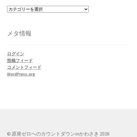
カ
テ
ゴ
リ
メタ情報
ー
ログイン
投稿フィード
コメントフィード
WordPress.org
© 原発ゼロへのカウントダウンinかわさき 2026