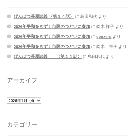
2026.5.6 テレビと原発報道の60年
げんぱつ長屋談義 〈第１４話〉
に
島田和代
より
2026.5.15 原発をとめた人びと
2026年平和をきずく市民のつどいに参加
に
鈴木 祥子
より
2026年平和をきずく市民のつどいに参加
に
genzero
より
他サイト
2026年平和をきずく市民のつどいに参加
に
鈴木 祥子
より
問合せ・メルマガ
げんぱつ長屋談義 〈第１１話〉
に
島田和代
より
アーカイブ
ア
ー
カ
イ
カテゴリー
ブ