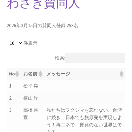
わさき賛同人
2013.3.10 第２回原発ゼロへのカウントダウンinかわ
さき 集会
2026年3月15日の賛同人登録 258名
2014.3.16 第３回原発ゼロへのカウントダウンinかわ
さき 集会
件表示
2014.10.13 「今こそ９条inかわさき」大集会 第二分
科会【原発は人権問題だ】 福島からの発言
検索:
2022.3.13 第11回原発ゼロへのカウントダウンinかわ
No
お名前
メッセージ
さき 集会
1
松平 晃
2015.3.8 第4回原発ゼロへのカウントダウンinかわさ
2
横山 淳
き 集会
3
高橋 喜
私たちはフクシマを忘れない。台湾
2016.1.31 日本と原発上映会＆講演会
宣
に続き、日本でも脱原発を実現しよ
う！再エネで、原発のない世界はで