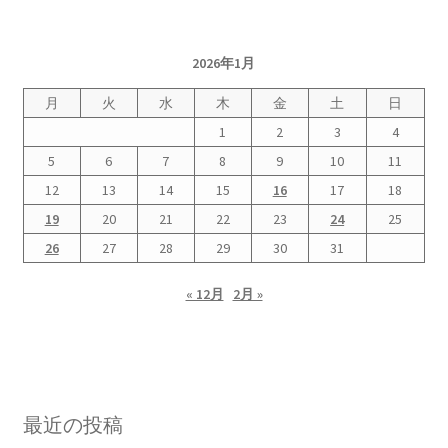
2022.8.9 福島第一原発 汚染水海洋放出トンネル工事
2026年1月
着工
月
火
水
木
金
土
日
2022.12.25美浜原発 運転停止認めず 稼働４０年
1
2
3
4
超 老朽対策容認
5
6
7
8
9
10
11
12
13
14
15
16
17
18
2023.1.19 東電旧経営陣、二審も無罪 民事裁判で認
19
20
21
22
23
24
25
めた「長期評価」を否定
26
27
28
29
30
31
原子力規制委員会「原発60年超運転」正式決定見送
« 12月
2月 »
り
原子力規制委員会「原発60年超運転」正式決定先送
りからわずか5日で、多数決決定
最近の投稿
「原発６０年超へ」閣議決定