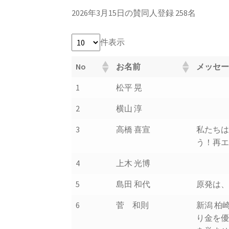
2026年3月15日の賛同人登録 258名
件表示
No
お名前
メッセ
1
松平 晃
2
横山 淳
3
高橋 喜宣
私たち
う！再
4
上木 光博
5
島田 和代
原発は
6
菅 和則
新潟 柏
り金を