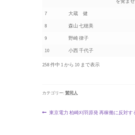
を覚ま
7
大蔵 健
8
森山 七穂美
9
野崎 律子
10
小西 千代子
258 件中 1 から 10 まで表示
カテゴリー:
賛同人
投
前
東京電力 柏崎刈羽原発 再稼働に反対す
の
稿
投
稿: