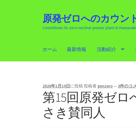
原発ゼロへのカウント
ナ
コ
ビ
ン
Countdown to zero nuclear power plant in Kawasak
ゲ
テ
ー
ン
シ
ツ
ホーム
最新情報
活動紹介
ョ
へ
ン
ス
ホーム
最新情報
活動紹介
ギャラリー
原発
へ
キ
ス
ッ
キ
プ
2026年1月19日
に投稿
投稿者
genzero
—
3件のコ
ッ
第15回原発ゼロ
プ
さき賛同人