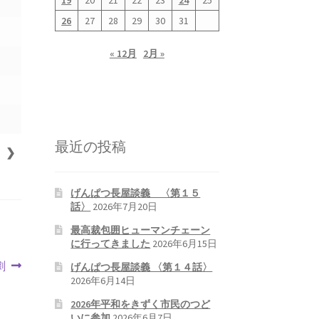
19
20
21
22
23
24
25
26
27
28
29
30
31
« 12月
2月 »
最近の投稿
❯
げんぱつ長屋談義 〈第１５
話〉
2026年7月20日
最高裁包囲ヒューマンチェーン
に行ってきました
2026年6月15日
劇
げんぱつ長屋談義 〈第１４話〉
2026年6月14日
2026年平和をきずく市民のつど
いに参加
2026年6月7日