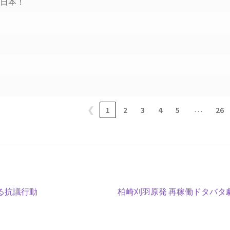
せ日本！
…
❮
1
2
3
4
5
26
次
る抗議行動
柏崎刈羽原発 再稼働ドタバタ
の
投
稿: