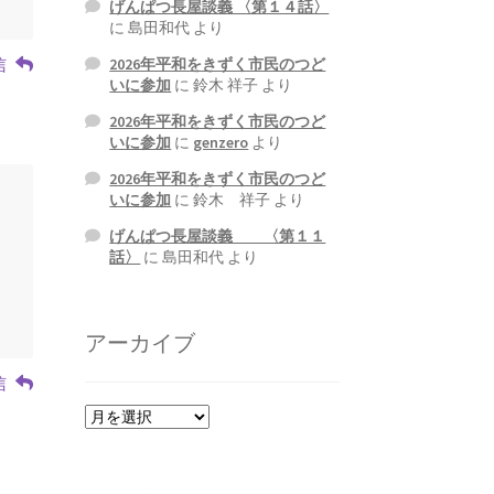
げんぱつ長屋談義 〈第１４話〉
に
島田和代
より
信
2026年平和をきずく市民のつど
いに参加
に
鈴木 祥子
より
2026年平和をきずく市民のつど
いに参加
に
genzero
より
2026年平和をきずく市民のつど
いに参加
に
鈴木 祥子
より
げんぱつ長屋談義 〈第１１
話〉
に
島田和代
より
アーカイブ
信
ア
ー
カ
イ