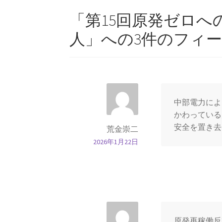
ナ
「
第15回原発ゼロへ
ビ
人
」への3件のフィ
ゲ
ー
シ
ョ
中部電力によ
ン
かわっている
安全を置き去
荒金崇二
2026年1月22日
原発再稼働反