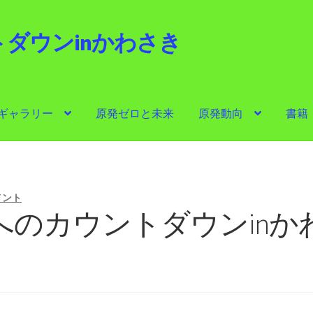
ダウンinかわさき
i
ギャラリー
原発ゼロと未来
原発動向
書籍
ゼロと未来
原発動向
書籍
他サイト
問合せ・メルマガ
メント
へのカウントダウンinか