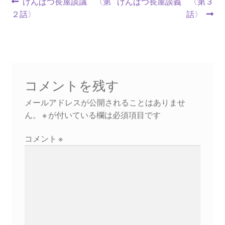
投
前
次
げんぱつ長屋談議 〈第
げんぱつ長屋談義 〈第３
の
の
２話〉
話〉
稿
書籍
投
投
ナ
稿:
稿:
2022.12.29 原発事故と甲状腺がん
ビ
2023.1.26 「脱原発」成長論
ゲ
コメントを残す
ー
2023.2.7 いまこそ私は原発に反対します
メールアドレスが公開されることはありませ
シ
ん。
※
が付いている欄は必須項目です
なぜ首都圏でガンが６０万人 増えているのか！？
ョ
コメント
※
ン
南海トラフ巨大地震でも原発は大丈夫と言う人々
2025.9.30 市民エネルギーと地域主権
2026.5.3 原発を止めた町