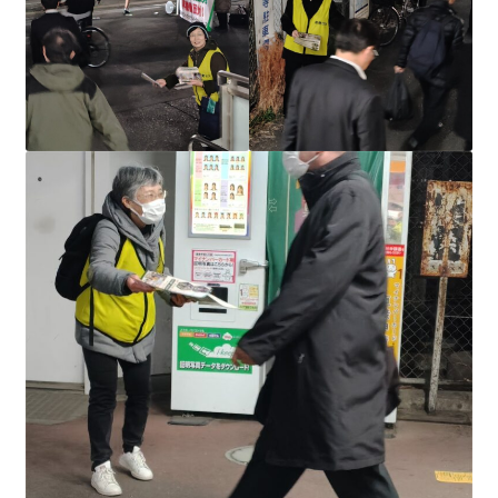
ギャラリー_2024.3.10
ギャラリー_2025.3.23
ギャラリー_2026.3.15
原発ゼロと未来
原発動向
原発 日誌
2022.7.15東電・株主訴訟 経営陣に13兆円賠償命令
2022.8.1 福島第一原発 汚染配管撤去 失敗続きで計画
断念