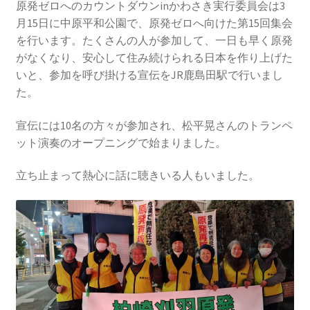
2016.3 .13 第5回原発ゼロへのカウントダウンinかわさ
原発ゼロへのカウントダウンinかわさき実行委員会は3
き 集会
月15日に中原平和公園で、原発ゼロへ向けた第15回集会
を行います。たくさんの人が参加して、一日も早く原発
2017.3.12 第6回原発ゼロへのカウントダウンinかわさ
がなくなり、安心して住み続けられる日本を作り上げた
き 集会
いと、参加を呼び掛ける宣伝をJR鹿島田駅で行いまし
た。
2018.3.11 第７回原発ゼロへのカウントダウンinかわ
宣伝には10名の方々が参加され、松平晃さんのトランペ
さき集会
ット演奏のオープニングで始まりました。
2019.3.10 第8回 原発ゼロへのカウントダウンinかわ
立ち止まって熱心に話に聴きいる人もいました。
さき 集会
2023.3.12 第12回原発ゼロへのカウントダウンinかわ
さき集会
2023.6.25（日）映画「原発をとめた裁判長 そして
原発をとめる農家たち」上映会を開催