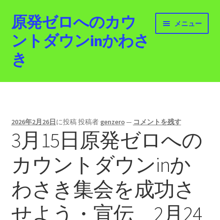
原発ゼロへのカウ
ナ
コ
メニュー
ビ
ン
ントダウンinかわさ
ゲ
テ
き
ー
ン
シ
ツ
ョ
へ
ホーム
ン
ス
へ
キ
最新情報
ス
ッ
2026年2月26日
に投稿
投稿者
genzero
—
コメントを残す
キ
プ
3月15日原発ゼロへの
活動紹介
ッ
プ
カウントダウンinか
2012.3.11 「原発ゼロへのカウントダウンinかわさ
き」「原発ゼロへの行進！誰でもデモ！」
わさき集会を成功さ
原発ゼロ金曜日行動 inかわさき
せよう・宣伝 2月24