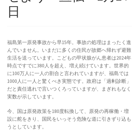
2013.3.10 第２回原発ゼロへのカウントダウンinかわ
日
さき 集会
2014.3.16 第３回原発ゼロへのカウントダウンinかわ
さき 集会
福島第一原発事故から早15年。事故の処理はまったく進
んでいません。いまだに多くの住民が故郷へ帰れず避難
2014.10.13 「今こそ９条inかわさき」大集会 第二分
生活を送っています。こどもの甲状腺がん患者は2024年
科会【原発は人権問題だ】 福島からの発言
時点ですでに380人を超え、増え続けています。世界的
に100万人に一人の割合と言われていますが、福島では
2022.3.13 第11回原発ゼロへのカウントダウンinかわ
1000人に一人と驚くべき実態です。政府は「過剰診断」
さき 集会
だと責任逃れで言いつくろっていますが、まぎれもなく
実数が示しています。
2015.3.8 第4回原発ゼロへのカウントダウンinかわさ
き 集会
今、国は原発政策を180度転換して、原発の再稼働・増
設に舵をきり、国民をいっそう危険な道に引きずり込も
2016.1.31 日本と原発上映会＆講演会
うとしています。