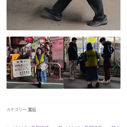
2022.8.9 福島第一原発 汚染水海洋放出トンネル工事
着工
2022.12.25美浜原発 運転停止認めず 稼働４０年
超 老朽対策容認
2023.1.19 東電旧経営陣、二審も無罪 民事裁判で認
めた「長期評価」を否定
原子力規制委員会「原発60年超運転」正式決定見送
り
原子力規制委員会「原発60年超運転」正式決定先送
りからわずか5日で、多数決決定
カテゴリー:
宣伝
「原発６０年超へ」閣議決定