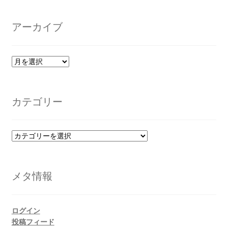
アーカイブ
ア
ー
カ
イ
カテゴリー
ブ
カ
テ
ゴ
リ
メタ情報
ー
ログイン
投稿フィード