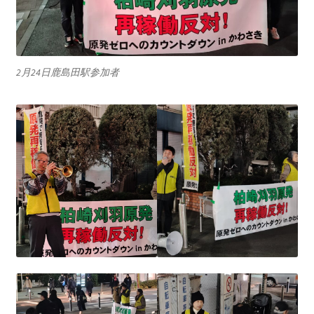
2023.10.8 原発ゼロへのカウントダウンinかわさき
講演会開催
2024.3.10第13回原発ゼロへのカウントダウンinかわさ
2月24日鹿島田駅参加者
き集会
2024.10.13 映画「決断」上映と講演会を開催
2025.3.23第14回原発ゼロへのカウントダウンinかわさ
き集会開催
2026.3.15 第１５回原発ゼロへのカウントダウンinか
わさき集会開催
ギャラリー
ギャラリー_2023.3.12