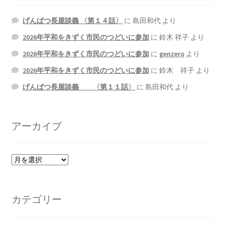
げんぱつ長屋談義 〈第１４話〉
に
島田和代
より
2022.8.9 福島第一原発 汚染水海洋放出トンネル工事
着工
2026年平和をきずく市民のつどいに参加
に
鈴木 祥子
より
2026年平和をきずく市民のつどいに参加
に
genzero
より
2022.12.25美浜原発 運転停止認めず 稼働４０年
2026年平和をきずく市民のつどいに参加
に
鈴木 祥子
より
超 老朽対策容認
げんぱつ長屋談義 〈第１１話〉
に
島田和代
より
2023.1.19 東電旧経営陣、二審も無罪 民事裁判で認
めた「長期評価」を否定
アーカイブ
原子力規制委員会「原発60年超運転」正式決定見送
り
ア
ー
原子力規制委員会「原発60年超運転」正式決定先送
カ
りからわずか5日で、多数決決定
イ
カテゴリー
ブ
「原発６０年超へ」閣議決定