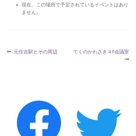
2013.3.10 第２回原発ゼロへのカウントダウンinかわ
現在、この場所で予定されているイベントはあり
さき 集会
ません。
2014.3.16 第３回原発ゼロへのカウントダウンinかわ
さき 集会
2014.10.13 「今こそ９条inかわさき」大集会 第二分
投
前
次
元住吉駅とその周辺
てくのかわさき４F会議室
科会【原発は人権問題だ】 福島からの発言
の
の
稿
投
投
ナ
2022.3.13 第11回原発ゼロへのカウントダウンinかわ
稿:
稿:
さき 集会
ビ
ゲ
2015.3.8 第4回原発ゼロへのカウントダウンinかわさ
き 集会
ー
シ
2016.1.31 日本と原発上映会＆講演会
ョ