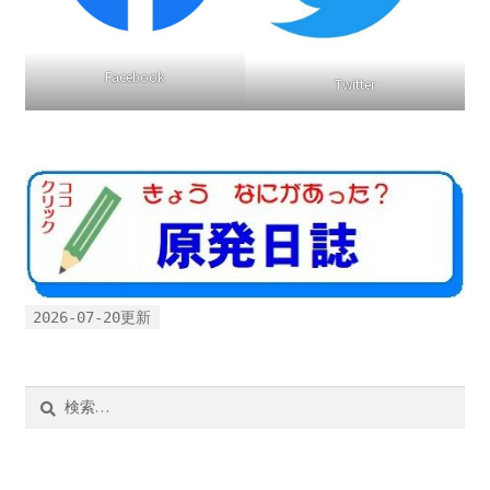
2016.3 .13 第5回原発ゼロへのカウントダウンinかわさ
ン
き 集会
Facebook
Twitter
2017.3.12 第6回原発ゼロへのカウントダウンinかわさ
き 集会
2018.3.11 第７回原発ゼロへのカウントダウンinかわ
さき集会
2019.3.10 第8回 原発ゼロへのカウントダウンinかわ
さき 集会
2026-07-20更新
2023.3.12 第12回原発ゼロへのカウントダウンinかわ
さき集会
検
索:
2023.6.25（日）映画「原発をとめた裁判長 そして
原発をとめる農家たち」上映会を開催