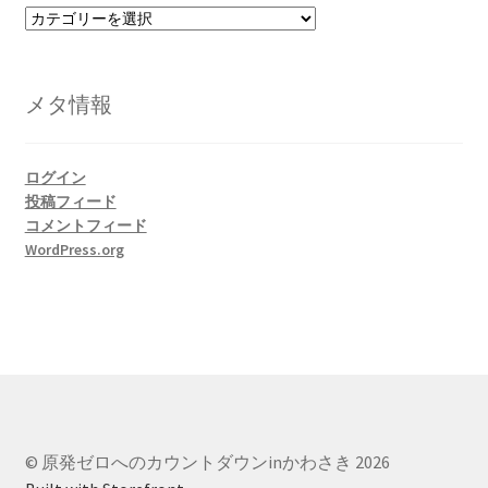
カ
テ
書籍
ゴ
リ
メタ情報
2022.12.29 原発事故と甲状腺がん
ー
2023.1.26 「脱原発」成長論
ログイン
投稿フィード
2023.2.7 いまこそ私は原発に反対します
コメントフィード
WordPress.org
なぜ首都圏でガンが６０万人 増えているのか！？
南海トラフ巨大地震でも原発は大丈夫と言う人々
2025.9.30 市民エネルギーと地域主権
2026.5.3 原発を止めた町
© 原発ゼロへのカウントダウンinかわさき 2026