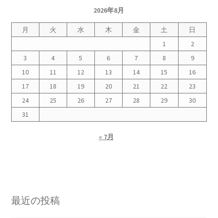
2026年8月
2023.10.8 原発ゼロへのカウントダウンinかわさき
講演会開催
月
火
水
木
金
土
日
1
2
2024.3.10第13回原発ゼロへのカウントダウンinかわさ
3
4
5
6
7
8
9
き集会
10
11
12
13
14
15
16
17
18
19
20
21
22
23
2024.10.13 映画「決断」上映と講演会を開催
24
25
26
27
28
29
30
2025.3.23第14回原発ゼロへのカウントダウンinかわさ
31
き集会開催
« 7月
2026.3.15 第１５回原発ゼロへのカウントダウンinか
わさき集会開催
ギャラリー
最近の投稿
ギャラリー_2023.3.12