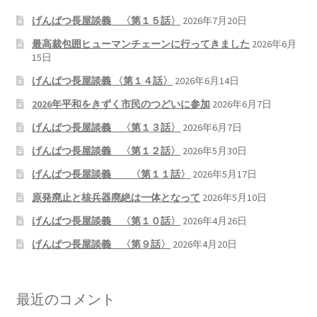
げんぱつ長屋談義 〈第１５話〉
2026年7月20日
ギャラリー_2024.3.10
最高裁包囲ヒューマンチェーンに行ってきました
2026年6月
15日
ギャラリー_2025.3.23
げんぱつ長屋談義 〈第１４話〉
2026年6月14日
2026年平和をきずく市民のつどいに参加
2026年6月7日
ギャラリー_2026.3.15
げんぱつ長屋談義 〈第１３話〉
2026年6月7日
原発ゼロと未来
げんぱつ長屋談義 〈第１２話〉
2026年5月30日
げんぱつ長屋談義 〈第１１話〉
2026年5月17日
原発動向
原発廃止と核兵器廃絶は一体となって
2026年5月10日
原発 日誌
げんぱつ長屋談義 〈第１０話〉
2026年4月26日
げんぱつ長屋談義 〈第９話〉
2026年4月20日
2022.7.15東電・株主訴訟 経営陣に13兆円賠償命令
2022.8.1 福島第一原発 汚染配管撤去 失敗続きで計画
最近のコメント
断念