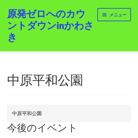
原発ゼロへのカウ
ナ
コ
メニュー
ビ
ン
ントダウンinかわさ
ゲ
テ
き
ー
ン
シ
ツ
ョ
へ
ホーム
ン
ス
へ
キ
最新情報
ス
ッ
中原平和公園
キ
プ
活動紹介
ッ
プ
2012.3.11 「原発ゼロへのカウントダウンinかわさ
き」「原発ゼロへの行進！誰でもデモ！」
中原平和公園
原発ゼロ金曜日行動 inかわさき
今後のイベント