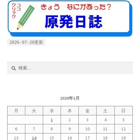
書籍
2022.12.29 原発事故と甲状腺がん
2026-07-20更新
2023.1.26 「脱原発」成長論
2023.2.7 いまこそ私は原発に反対します
検
索:
なぜ首都圏でガンが６０万人 増えているのか！？
南海トラフ巨大地震でも原発は大丈夫と言う人々
2020年1月
月
火
水
木
金
土
日
2025.9.30 市民エネルギーと地域主権
1
2
3
4
5
2026.5.3 原発を止めた町
6
7
8
9
10
11
12
13
14
15
16
17
18
19