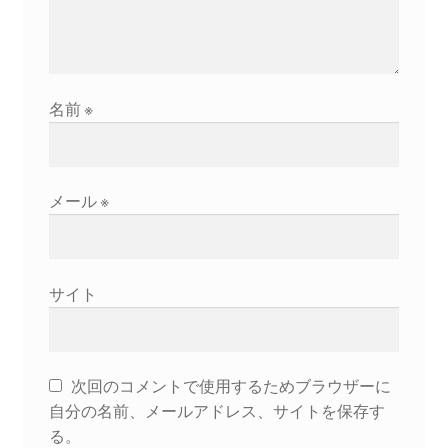
ギャラリー_2024.3.10
ギャラリー_2025.3.23
名前
※
ギャラリー_2026.3.15
メール
※
原発ゼロと未来
原発動向
サイト
原発 日誌
2022.7.15東電・株主訴訟 経営陣に13兆円賠償命令
次回のコメントで使用するためブラウザーに
自分の名前、メールアドレス、サイトを保存す
2022.8.1 福島第一原発 汚染配管撤去 失敗続きで計画
る。
断念