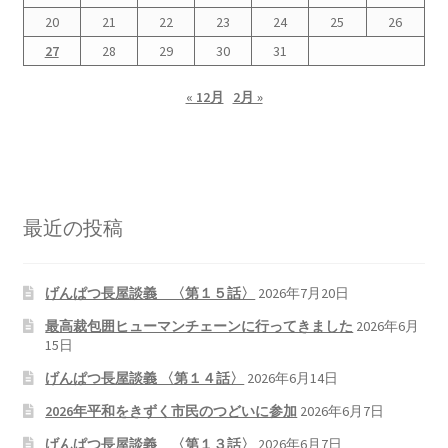
2026.5.6 テレビと原発報道の60年
20
21
22
23
24
25
26
27
28
29
30
31
2026.5.15 原発をとめた人びと
« 12月
2月 »
他サイト
問合せ・メルマガ
最近の投稿
げんぱつ長屋談義 〈第１５話〉
2026年7月20日
最高裁包囲ヒューマンチェーンに行ってきました
2026年6月
15日
げんぱつ長屋談義 〈第１４話〉
2026年6月14日
2026年平和をきずく市民のつどいに参加
2026年6月7日
げんぱつ長屋談義 〈第１３話〉
2026年6月7日