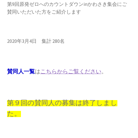
2013.3.10 第２回原発ゼロへのカウントダウンinかわ
第9回原発ゼロへのカウントダウンinかわさき集会にご
さき 集会
賛同いただいた方をご紹介します
2014.3.16 第３回原発ゼロへのカウントダウンinかわ
さき 集会
2020年3月4日 集計 280名
2014.10.13 「今こそ９条inかわさき」大集会 第二分
科会【原発は人権問題だ】 福島からの発言
賛同人一覧
は
こちらからご覧ください
。
2022.3.13 第11回原発ゼロへのカウントダウンinかわ
さき 集会
2015.3.8 第4回原発ゼロへのカウントダウンinかわさ
第９回の賛同人の募集は終了しまし
き 集会
た。
2016.1.31 日本と原発上映会＆講演会