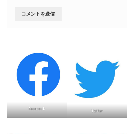
2022.8.9 福島第一原発 汚染水海洋放出トンネル工事
着工
2022.12.25美浜原発 運転停止認めず 稼働４０年
超 老朽対策容認
2023.1.19 東電旧経営陣、二審も無罪 民事裁判で認
めた「長期評価」を否定
原子力規制委員会「原発60年超運転」正式決定見送
り
原子力規制委員会「原発60年超運転」正式決定先送
Facebook
Twitter
りからわずか5日で、多数決決定
「原発６０年超へ」閣議決定