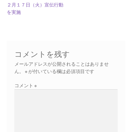
ナ
稿:
稿:
２月１７日（火）宣伝行動
2023.10.8 原発ゼロへのカウントダウンinかわさき
を実施
講演会開催
ビ
ゲ
2024.3.10第13回原発ゼロへのカウントダウンinかわさ
き集会
ー
シ
コメントを残す
2024.10.13 映画「決断」上映と講演会を開催
ョ
メールアドレスが公開されることはありませ
2025.3.23第14回原発ゼロへのカウントダウンinかわさ
ン
ん。
※
が付いている欄は必須項目です
き集会開催
コメント
※
2026.3.15 第１５回原発ゼロへのカウントダウンinか
わさき集会開催
ギャラリー
ギャラリー_2023.3.12