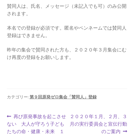
2016.3 .13 第5回原発ゼロへのカウントダウンinかわさ
賛同人は、氏名、メッセージ（未記入でも可）のみ公開
き 集会
されます。
2017.3.12 第6回原発ゼロへのカウントダウンinかわさ
本名での登録が必須です。匿名やペンネームでは賛同人
き 集会
登録はできません。
2018.3.11 第７回原発ゼロへのカウントダウンinかわ
昨年の集会で賛同された方も、２０２０年３月集会にむ
さき集会
け再度の登録をお願いします。
2019.3.10 第8回 原発ゼロへのカウントダウンinかわ
さき 集会
2023.3.12 第12回原発ゼロへのカウントダウンinかわ
カテゴリー:
第９回原発ゼロ集会「賛同人」登録
さき集会
投
前
次
再び原発事故を起こさせ
２０２０年１月、２月、３
2023.6.25（日）映画「原発をとめた裁判長 そして
の
の
ない 大人が守ろう子ども
月の実行委員会と宣伝行動
原発をとめる農家たち」上映会を開催
稿
投
投
たちの命・健康・未来 １
のご案内