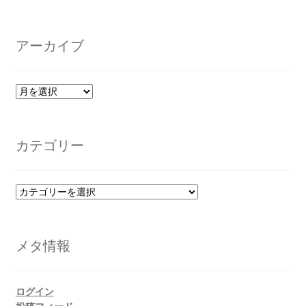
アーカイブ
ア
ー
カ
イ
カテゴリー
ブ
カ
テ
ゴ
リ
メタ情報
ー
ログイン