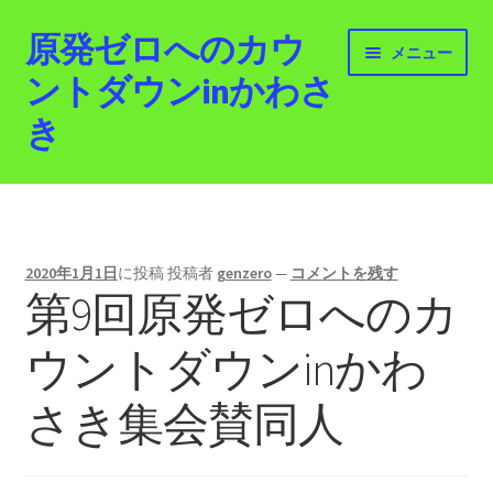
原発ゼロへのカウ
ナ
コ
メニュー
ビ
ン
ントダウンinかわさ
ゲ
テ
き
ー
ン
シ
ツ
ョ
へ
ホーム
ン
ス
へ
キ
最新情報
ス
ッ
2020年1月1日
に投稿
投稿者
genzero
—
コメントを残す
キ
プ
第9回原発ゼロへのカ
活動紹介
ッ
プ
ウントダウンinかわ
2012.3.11 「原発ゼロへのカウントダウンinかわさ
き」「原発ゼロへの行進！誰でもデモ！」
さき集会賛同人
原発ゼロ金曜日行動 inかわさき