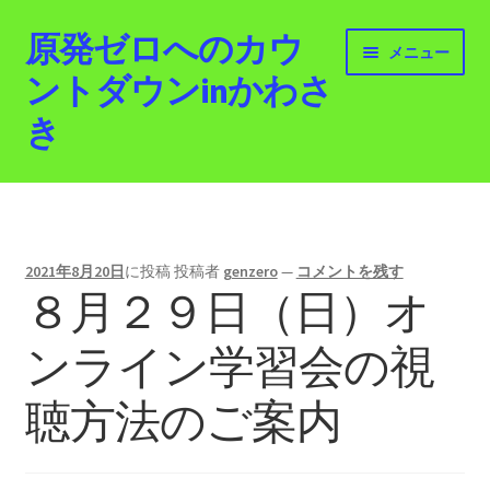
原発ゼロへのカウ
ナ
コ
メニュー
ビ
ン
ントダウンinかわさ
ゲ
テ
き
ー
ン
シ
ツ
ョ
へ
ホーム
ン
ス
へ
キ
最新情報
ス
ッ
2021年8月20日
に投稿
投稿者
genzero
—
コメントを残す
キ
プ
８月２９日（日）オ
活動紹介
ッ
プ
ンライン学習会の視
2012.3.11 「原発ゼロへのカウントダウンinかわさ
き」「原発ゼロへの行進！誰でもデモ！」
聴方法のご案内
原発ゼロ金曜日行動 inかわさき