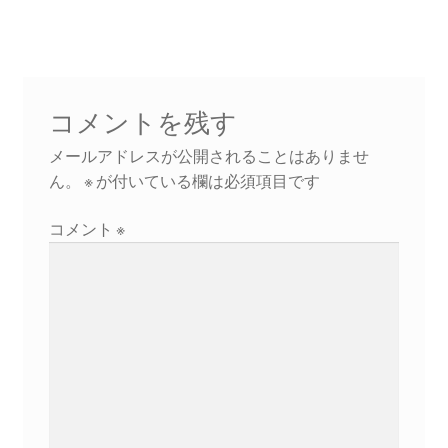
ビ
2023.10.8 原発ゼロへのカウントダウンinかわさき
ゲ
講演会開催
ー
2024.3.10第13回原発ゼロへのカウントダウンinかわさ
シ
コメントを残す
き集会
ョ
メールアドレスが公開されることはありませ
2024.10.13 映画「決断」上映と講演会を開催
ン
ん。
※
が付いている欄は必須項目です
コメント
※
2025.3.23第14回原発ゼロへのカウントダウンinかわさ
き集会開催
2026.3.15 第１５回原発ゼロへのカウントダウンinか
わさき集会開催
ギャラリー
ギャラリー_2023.3.12