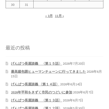
2026.5.6 テレビと原発報道の60年
30
31
« 3月
11月 »
2026.5.15 原発をとめた人びと
他サイト
問合せ・メルマガ
最近の投稿
げんぱつ長屋談義 〈第１５話〉
2026年7月20日
最高裁包囲ヒューマンチェーンに行ってきました
2026年6月
15日
げんぱつ長屋談義 〈第１４話〉
2026年6月14日
2026年平和をきずく市民のつどいに参加
2026年6月7日
げんぱつ長屋談義 〈第１３話〉
2026年6月7日
げんぱつ長屋談義 〈第１２話〉
2026年5月30日