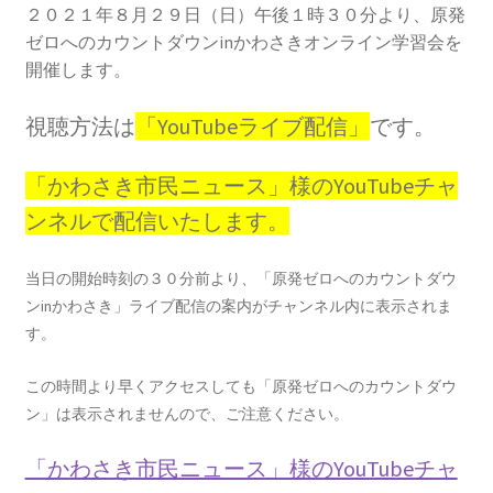
2013.3.10 第２回原発ゼロへのカウントダウンinかわ
２０２１年８月２９日（日）午後１時３０分より、原発
さき 集会
ゼロへのカウントダウンinかわさきオンライン学習会を
開催します。
2014.3.16 第３回原発ゼロへのカウントダウンinかわ
さき 集会
視聴方法は
「YouTubeライブ配信」
です。
2014.10.13 「今こそ９条inかわさき」大集会 第二分
「かわさき市民ニュース」様のYouTubeチャ
科会【原発は人権問題だ】 福島からの発言
ンネルで配信いたします。
2022.3.13 第11回原発ゼロへのカウントダウンinかわ
当日の開始時刻の３０分前より、「原発ゼロへのカウントダウ
さき 集会
ンinかわさき」ライブ配信の案内がチャンネル内に表示されま
す。
2015.3.8 第4回原発ゼロへのカウントダウンinかわさ
き 集会
この時間より早くアクセスしても「原発ゼロへのカウントダウ
ン」は表示されませんので、ご注意ください。
2016.1.31 日本と原発上映会＆講演会
「かわさき市民ニュース」様のYouTubeチャ