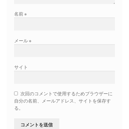
ギャラリー_2024.3.10
名前
※
ギャラリー_2025.3.23
メール
※
ギャラリー_2026.3.15
原発ゼロと未来
サイト
原発動向
原発 日誌
次回のコメントで使用するためブラウザーに
自分の名前、メールアドレス、サイトを保存す
2022.7.15東電・株主訴訟 経営陣に13兆円賠償命令
る。
2022.8.1 福島第一原発 汚染配管撤去 失敗続きで計画
断念