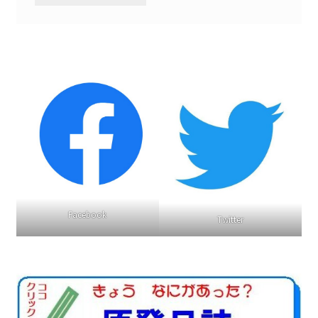
2022.8.9 福島第一原発 汚染水海洋放出トンネル工事
着工
2022.12.25美浜原発 運転停止認めず 稼働４０年
超 老朽対策容認
2023.1.19 東電旧経営陣、二審も無罪 民事裁判で認
めた「長期評価」を否定
原子力規制委員会「原発60年超運転」正式決定見送
Facebook
り
Twitter
原子力規制委員会「原発60年超運転」正式決定先送
りからわずか5日で、多数決決定
「原発６０年超へ」閣議決定