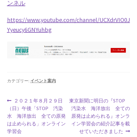
2016.3 .13 第5回原発ゼロへのカウントダウンinかわさ
ンネル
き 集会
https://www.youtube.com/channel/UCXdrVIO0J
2017.3.12 第6回原発ゼロへのカウントダウンinかわさ
Yyeucy6GNYuhbg
き 集会
2018.3.11 第７回原発ゼロへのカウントダウンinかわ
さき集会
2019.3.10 第8回 原発ゼロへのカウントダウンinかわ
さき 集会
カテゴリー:
イベント案内
2023.3.12 第12回原発ゼロへのカウントダウンinかわ
投
前
次
２０２１年８月２９日
東京新聞に明日の『STOP
さき集会
の
の
（日）午後「STOP 汚染
汚染水 海洋放出 全ての
稿
投
投
水 海洋放出 全ての原発
原発は止められる』オンラ
2023.6.25（日）映画「原発をとめた裁判長 そして
ナ
稿:
稿:
は止められる」オンライン
イン学習会の紹介記事を載
原発をとめる農家たち」上映会を開催
学習会
せていただきました