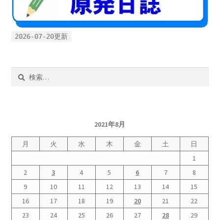
書籍
2026-07-20更新
2022.12.29 原発事故と甲状腺がん
2023.1.26 「脱原発」成長論
検
索:
2023.2.7 いまこそ私は原発に反対します
なぜ首都圏でガンが６０万人 増えているのか！？
2021年8月
月
火
水
木
金
土
日
南海トラフ巨大地震でも原発は大丈夫と言う人々
1
2
3
4
5
6
7
8
2025.9.30 市民エネルギーと地域主権
9
10
11
12
13
14
15
16
17
18
19
20
21
22
2026.5.3 原発を止めた町
23
24
25
26
27
28
29