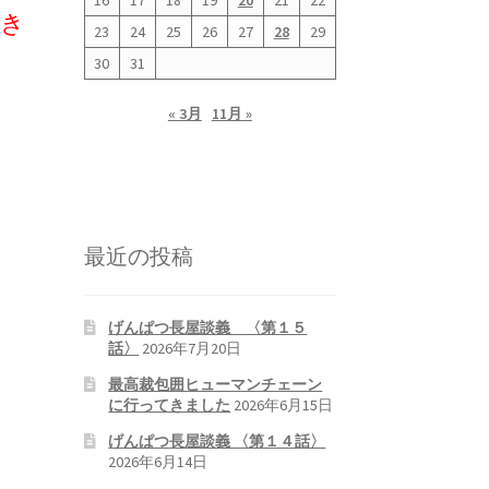
16
17
18
19
20
21
22
でき
23
24
25
26
27
28
29
30
31
« 3月
11月 »
最近の投稿
げんぱつ長屋談義 〈第１５
話〉
2026年7月20日
最高裁包囲ヒューマンチェーン
に行ってきました
2026年6月15日
げんぱつ長屋談義 〈第１４話〉
2026年6月14日