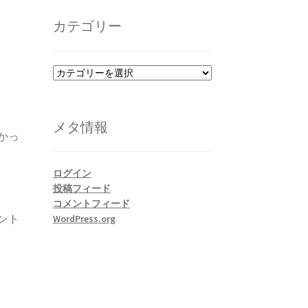
カ
イ
カテゴリー
ブ
カ
テ
ゴ
リ
メタ情報
ー
かっ
ログイン
投稿フィード
コメントフィード
WordPress.org
ント