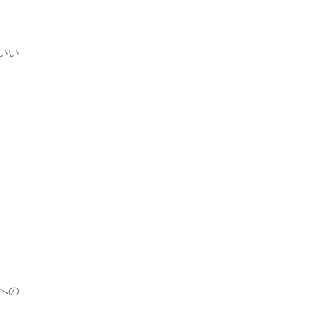
いい
への