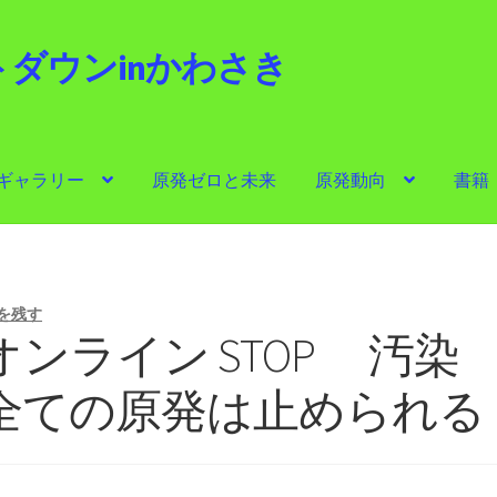
ダウンinかわさき
i
ギャラリー
原発ゼロと未来
原発動向
書籍
ゼロと未来
原発動向
書籍
他サイト
問合せ・メルマガ
を残す
ンライン STOP 汚染
全ての原発は止められる