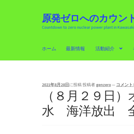
原発ゼロへのカウント
ナ
コ
ビ
ン
Countdown to zero nuclear power plant in Kawasak
ゲ
テ
ー
ン
シ
ツ
ホーム
最新情報
活動紹介
ョ
へ
ン
ス
ホーム
最新情報
活動紹介
ギャラリー
原発
へ
キ
ス
ッ
キ
プ
2021年8月28日
に投稿
投稿者
genzero
—
コメント
ッ
（８月２９日）オ
プ
水 海洋放出 