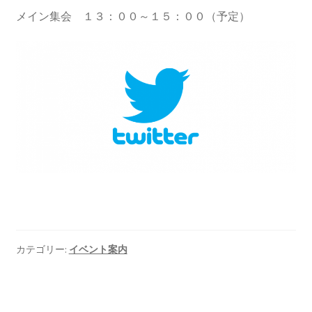
メイン集会 １３：００～１５：００（予定）
ギャラリー_2024.3.10
ギャラリー_2025.3.23
ギャラリー_2026.3.15
原発ゼロと未来
原発動向
原発 日誌
カテゴリー:
イベント案内
2022.7.15東電・株主訴訟 経営陣に13兆円賠償命令
2022.8.1 福島第一原発 汚染配管撤去 失敗続きで計画
断念