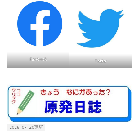
2022.8.9 福島第一原発 汚染水海洋放出トンネル工事
着工
2022.12.25美浜原発 運転停止認めず 稼働４０年
超 老朽対策容認
Facebook
Twitter
2023.1.19 東電旧経営陣、二審も無罪 民事裁判で認
めた「長期評価」を否定
原子力規制委員会「原発60年超運転」正式決定見送
り
原子力規制委員会「原発60年超運転」正式決定先送
りからわずか5日で、多数決決定
2026-07-20更新
「原発６０年超へ」閣議決定