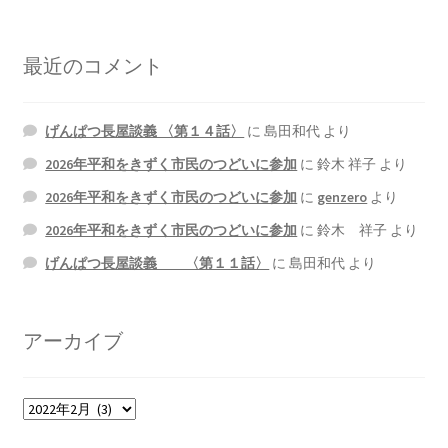
最近のコメント
げんぱつ長屋談義 〈第１４話〉
に
島田和代
より
2026年平和をきずく市民のつどいに参加
に
鈴木 祥子
より
2026年平和をきずく市民のつどいに参加
に
genzero
より
2026年平和をきずく市民のつどいに参加
に
鈴木 祥子
より
げんぱつ長屋談義 〈第１１話〉
に
島田和代
より
アーカイブ
ア
ー