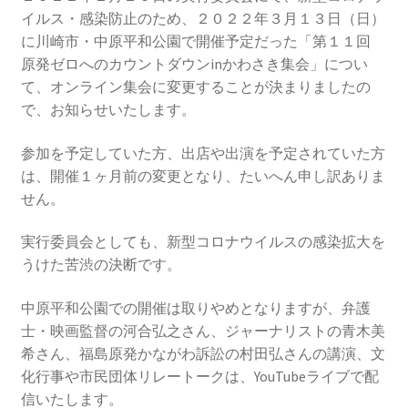
2016.3 .13 第5回原発ゼロへのカウントダウンinかわさ
イルス・感染防止のため、２０２２年３月１３日（日）
き 集会
に川崎市・中原平和公園で開催予定だった「第１１回
原発ゼロへのカウントダウンinかわさき集会」につい
2017.3.12 第6回原発ゼロへのカウントダウンinかわさ
て、オンライン集会に変更することが決まりましたの
き 集会
で、お知らせいたします。
2018.3.11 第７回原発ゼロへのカウントダウンinかわ
参加を予定していた方、出店や出演を予定されていた方
さき集会
は、開催１ヶ月前の変更となり、たいへん申し訳ありま
せん。
2019.3.10 第8回 原発ゼロへのカウントダウンinかわ
さき 集会
実行委員会としても、新型コロナウイルスの感染拡大を
うけた苦渋の決断です。
2023.3.12 第12回原発ゼロへのカウントダウンinかわ
中原平和公園での開催は取りやめとなりますが、弁護
さき集会
士・映画監督の河合弘之さん、ジャーナリストの青木美
希さん、福島原発かながわ訴訟の村田弘さんの講演、文
2023.6.25（日）映画「原発をとめた裁判長 そして
化行事や市民団体リレートークは、YouTubeライブで配
原発をとめる農家たち」上映会を開催
信いたします。