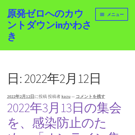
原発ゼロへのカウ
ナ
コ
メニュー
ビ
ン
ントダウンinかわさ
ゲ
テ
き
ー
ン
シ
ツ
ョ
へ
ホーム
ン
ス
へ
キ
最新情報
ス
ッ
日:
2022年2月12日
キ
プ
活動紹介
ッ
プ
2022年2月12日
に投稿
投稿者
kazu
—
コメントを残す
2012.3.11 「原発ゼロへのカウントダウンinかわさ
2022年3月13日の集会
き」「原発ゼロへの行進！誰でもデモ！」
を、感染防止のた
原発ゼロ金曜日行動 inかわさき