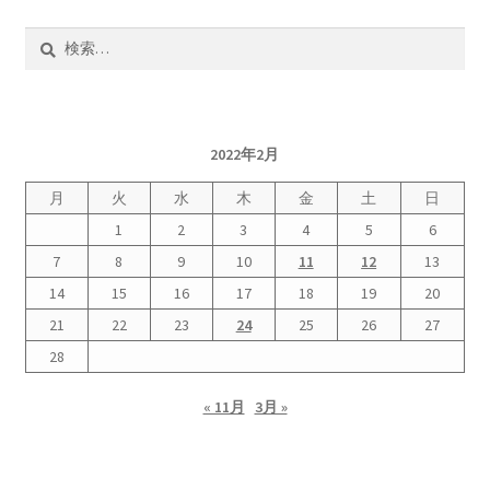
検
書籍
索:
2022.12.29 原発事故と甲状腺がん
2022年2月
2023.1.26 「脱原発」成長論
月
火
水
木
金
土
日
2023.2.7 いまこそ私は原発に反対します
1
2
3
4
5
6
7
8
9
10
11
12
13
なぜ首都圏でガンが６０万人 増えているのか！？
14
15
16
17
18
19
20
21
22
23
24
25
26
27
南海トラフ巨大地震でも原発は大丈夫と言う人々
28
2025.9.30 市民エネルギーと地域主権
« 11月
3月 »
2026.5.3 原発を止めた町