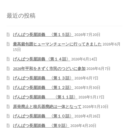
2026.5.6 テレビと原発報道の60年
最近の投稿
2026.5.15 原発をとめた人びと
げんぱつ長屋談義 〈第１５話〉
2026年7月20日
他サイト
最高裁包囲ヒューマンチェーンに行ってきました
2026年6月
15日
問合せ・メルマガ
げんぱつ長屋談義 〈第１４話〉
2026年6月14日
2026年平和をきずく市民のつどいに参加
2026年6月7日
げんぱつ長屋談義 〈第１３話〉
2026年6月7日
げんぱつ長屋談義 〈第１２話〉
2026年5月30日
げんぱつ長屋談義 〈第１１話〉
2026年5月17日
原発廃止と核兵器廃絶は一体となって
2026年5月10日
げんぱつ長屋談義 〈第１０話〉
2026年4月26日
げんぱつ長屋談義 〈第９話〉
2026年4月20日