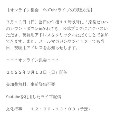
2023.10.8 原発ゼロへのカウントダウンinかわさき
【オンライン集会 YouTubeライブの視聴方法】
講演会開催
３月１３日（日）当日の午後１１時以降に「原発ゼロへ
2024.3.10第13回原発ゼロへのカウントダウンinかわさ
のカウントダウンinかわさき」公式ブログにアクセスい
き集会
ただき、視聴用アドレスをクリックいただくことで参加
できます。また、メールマガジンやツイッターでも当
2024.10.13 映画「決断」上映と講演会を開催
日、視聴用アドレスをお知らせします。
2025.3.23第14回原発ゼロへのカウントダウンinかわさ
＊＊＊オンライン集会＊＊＊
き集会開催
２０２２年３月１３日（日）開催
2026.3.15 第１５回原発ゼロへのカウントダウンinか
参加費無料、事前登録不要
わさき集会開催
Youtubeを利用したライブ配信
ギャラリー
文化行事 １２：００～１３：００（予定）
ギャラリー_2023.3.12