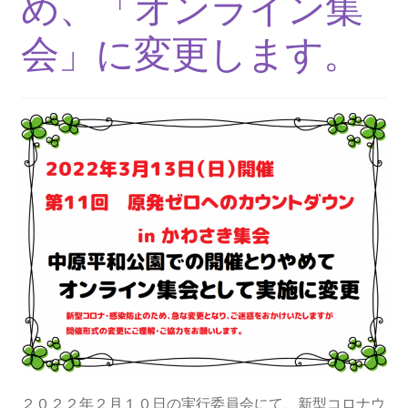
め、「オンライン集
2013.3.10 第２回原発ゼロへのカウントダウンinかわ
さき 集会
会」に変更します。
2014.3.16 第３回原発ゼロへのカウントダウンinかわ
さき 集会
2014.10.13 「今こそ９条inかわさき」大集会 第二分
科会【原発は人権問題だ】 福島からの発言
2022.3.13 第11回原発ゼロへのカウントダウンinかわ
さき 集会
2015.3.8 第4回原発ゼロへのカウントダウンinかわさ
き 集会
2016.1.31 日本と原発上映会＆講演会
２０２２年２月１０日の実行委員会にて、新型コロナウ