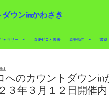
ダウンinかわさき
i
ギャラリー
原発ゼロと未来
原発動向
書籍
ゼロと未来
原発動向
書籍
他サイト
問合せ・メルマガ
残す
ロへのカウントダウンin
０２３年３月１２日開催内