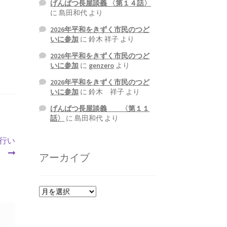
げんぱつ長屋談義 〈第１４話〉
に
島田和代
より
2026年平和をきずく市民のつど
いに参加
に
鈴木 祥子
より
2026年平和をきずく市民のつど
いに参加
に
genzero
より
2026年平和をきずく市民のつど
いに参加
に
鈴木 祥子
より
げんぱつ長屋談義 〈第１１
話〉
に
島田和代
より
を行い
。
アーカイブ
ア
ー
カ
イ