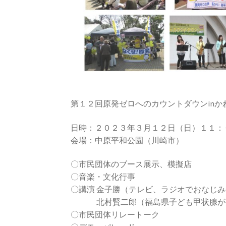
第１２回原発ゼロへのカウントダウンin
日時：２０２３年３月１２日（日）１１：
会場：中原平和公園（川崎市）
〇市民団体のブース展示、模擬店
〇音楽・文化行事
〇講演 金子勝（テレビ、ラジオでおなじ
北村賢二郎（福島県子ども甲状腺がん
〇市民団体リレートーク