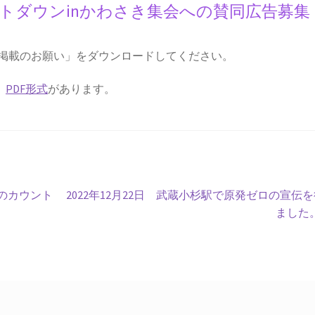
トダウンinかわさき集会への賛同広告募集
告掲載のお願い」をダウンロードしてください。
、
PDF形式
があります。
次
へのカウント
2022年12月22日 武蔵小杉駅で原発ゼロの宣伝
の
ました
投
稿: