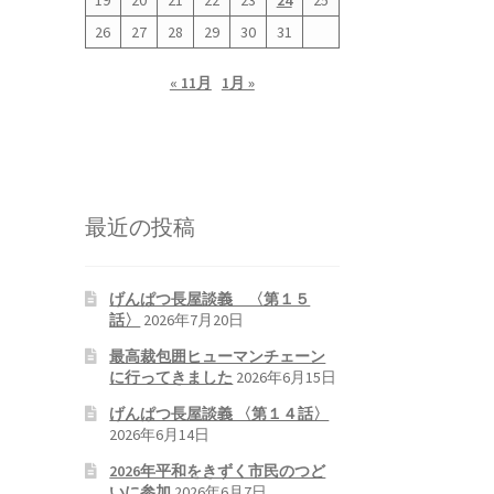
19
20
21
22
23
24
25
26
27
28
29
30
31
« 11月
1月 »
最近の投稿
げんぱつ長屋談義 〈第１５
話〉
2026年7月20日
最高裁包囲ヒューマンチェーン
に行ってきました
2026年6月15日
げんぱつ長屋談義 〈第１４話〉
2026年6月14日
2026年平和をきずく市民のつど
いに参加
2026年6月7日