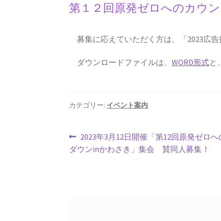
第１２回原発ゼロへのカウン
募集に応えていただく方は、「2023広
ダウンロードファイルは、
WORD形式
と
カテゴリー:
イベント案内
投
前
2023年3月12日開催「第12回原発ゼロ
の
ダウンinかわさき」集会 賛同人募集！
稿
投
ナ
稿:
ビ
ゲ