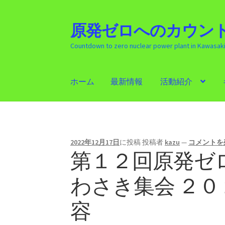
原発ゼロへのカウント
ナ
コ
ビ
ン
Countdown to zero nuclear power plant in Kawasak
ゲ
テ
ー
ン
シ
ツ
ホーム
最新情報
活動紹介
ョ
へ
ン
ス
ホーム
最新情報
活動紹介
ギャラリー
原発
へ
キ
ス
ッ
キ
プ
2022年12月17日
に投稿
投稿者
kazu
—
コメントを
ッ
第１２回原発ゼ
プ
わさき集会 ２
容