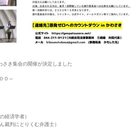
かわさき集会の開催が決定しました
００～
みの経済学者）
裁判にとりくむ弁護士）