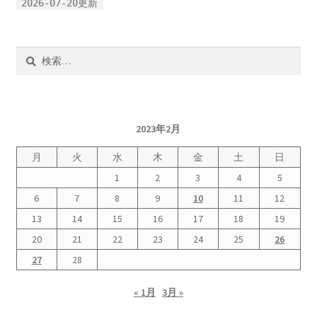
2026-07-20更新
書籍
検
2022.12.29 原発事故と甲状腺がん
索:
2023.1.26 「脱原発」成長論
2023年2月
2023.2.7 いまこそ私は原発に反対します
月
火
水
木
金
土
日
1
2
3
4
5
なぜ首都圏でガンが６０万人 増えているのか！？
6
7
8
9
10
11
12
南海トラフ巨大地震でも原発は大丈夫と言う人々
13
14
15
16
17
18
19
20
21
22
23
24
25
26
2025.9.30 市民エネルギーと地域主権
27
28
2026.5.3 原発を止めた町
« 1月
3月 »