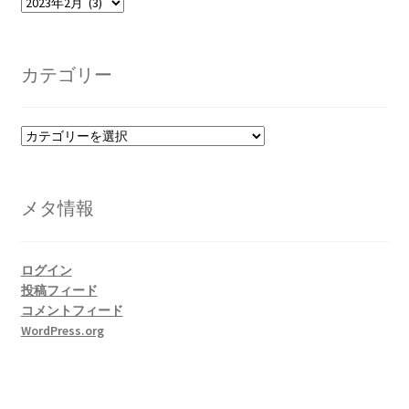
ア
ー
カ
イ
カテゴリー
ブ
カ
テ
ゴ
リ
メタ情報
ー
ログイン
投稿フィード
コメントフィード
WordPress.org