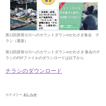
ギャラリー_2024.3.10
ギャラリー_2025.3.23
第12回原発ゼロへのカウントダウンinかわさき集会 チ
ギャラリー_2026.3.15
ラシ（裏面）
原発ゼロと未来
第12回原発ゼロへのカウントダウンinかわさき 集会のチ
ラシのPDFファイルのダウンロードは以下から
原発動向
チラシのダウンロード
原発 日誌
2022.7.15東電・株主訴訟 経営陣に13兆円賠償命令
カテゴリー:
おしらせ
2022.8.1 福島第一原発 汚染配管撤去 失敗続きで計画
断念