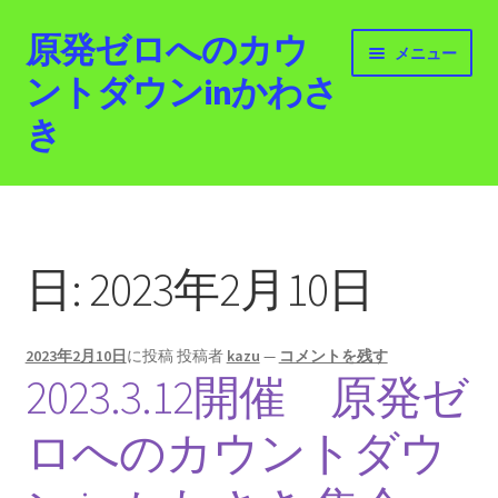
原発ゼロへのカウ
ナ
コ
メニュー
ビ
ン
ントダウンinかわさ
ゲ
テ
き
ー
ン
シ
ツ
ョ
へ
ホーム
ン
ス
へ
キ
最新情報
ス
ッ
日:
2023年2月10日
キ
プ
活動紹介
ッ
プ
2023年2月10日
に投稿
投稿者
kazu
—
コメントを残す
2012.3.11 「原発ゼロへのカウントダウンinかわさ
2023.3.12開催 原発ゼ
き」「原発ゼロへの行進！誰でもデモ！」
ロへのカウントダウ
原発ゼロ金曜日行動 inかわさき