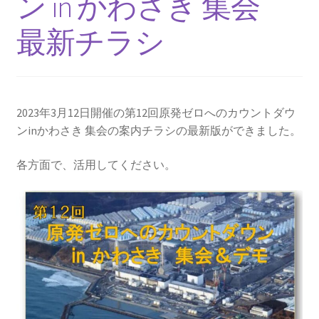
ン in かわさき 集会
2013.3.10 第２回原発ゼロへのカウントダウンinかわ
さき 集会
最新チラシ
2014.3.16 第３回原発ゼロへのカウントダウンinかわ
さき 集会
2023年3月12日開催の第12回原発ゼロへのカウントダウ
2014.10.13 「今こそ９条inかわさき」大集会 第二分
ンinかわさき 集会の案内チラシの最新版ができました。
科会【原発は人権問題だ】 福島からの発言
各方面で、活用してください。
2022.3.13 第11回原発ゼロへのカウントダウンinかわ
さき 集会
2015.3.8 第4回原発ゼロへのカウントダウンinかわさ
き 集会
2016.1.31 日本と原発上映会＆講演会