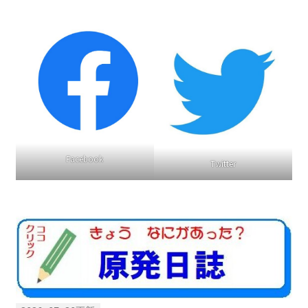
2022.8.9 福島第一原発 汚染水海洋放出トンネル工事
着工
2022.12.25美浜原発 運転停止認めず 稼働４０年
超 老朽対策容認
2023.1.19 東電旧経営陣、二審も無罪 民事裁判で認
めた「長期評価」を否定
Facebook
Twitter
原子力規制委員会「原発60年超運転」正式決定見送
り
原子力規制委員会「原発60年超運転」正式決定先送
りからわずか5日で、多数決決定
「原発６０年超へ」閣議決定