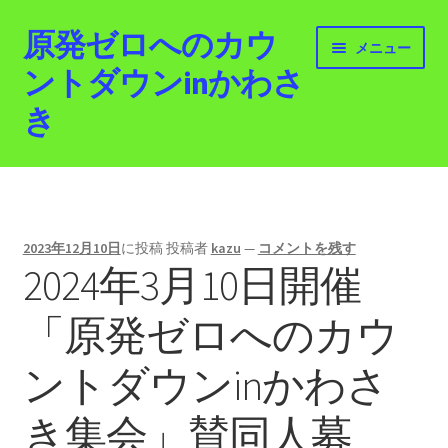
原発ゼロへのカウ
ナ
コ
メニュー
ビ
ン
ントダウンinかわさ
ゲ
テ
き
ー
ン
シ
ツ
ョ
へ
ホーム
ン
ス
へ
キ
最新情報
ス
ッ
2023年12月10日
に投稿
投稿者
kazu
—
コメントを残す
キ
プ
2024年3月10日開催
活動紹介
ッ
プ
「原発ゼロへのカウ
2012.3.11 「原発ゼロへのカウントダウンinかわさ
き」「原発ゼロへの行進！誰でもデモ！」
ントダウンinかわさ
原発ゼロ金曜日行動 inかわさき
き集会」賛同人募