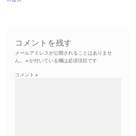
ビ
ギャラリー_2024.3.10
ゲ
ー
ギャラリー_2025.3.23
シ
コメントを残す
ギャラリー_2026.3.15
ョ
メールアドレスが公開されることはありませ
ン
ん。
※
が付いている欄は必須項目です
原発ゼロと未来
コメント
※
原発動向
原発 日誌
2022.7.15東電・株主訴訟 経営陣に13兆円賠償命令
2022.8.1 福島第一原発 汚染配管撤去 失敗続きで計画
断念