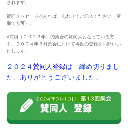
2016.3 .13 第5回原発ゼロへのカウントダウンinかわさ
されます。
き 集会
賛同メッセージがあれば、あわせてご記入ください（空
欄でも可）。
2017.3.12 第6回原発ゼロへのカウントダウンinかわさ
き 集会
※前回（２０２３年）の集会の賛同人となっている方
も、２０２４年３月集会にむけて再度の登録をお願いい
2018.3.11 第７回原発ゼロへのカウントダウンinかわ
たします。
さき集会
２０２４
賛同人登録
は
締め切りまし
2019.3.10 第8回 原発ゼロへのカウントダウンinかわ
さき 集会
た、ありがとうございました。
2023.3.12 第12回原発ゼロへのカウントダウンinかわ
さき集会
2023.6.25（日）映画「原発をとめた裁判長 そして
原発をとめる農家たち」上映会を開催