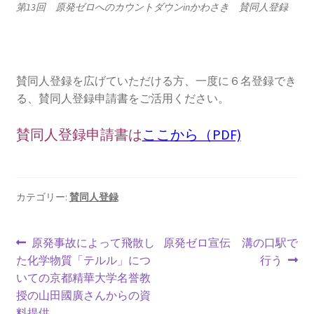
第13回 原発ゼロへのカウントダウンinかわさき 賛同人登録
2023.10.8 原発ゼロへのカウントダウンinかわさき
講演会開催
2024.3.10第13回原発ゼロへのカウントダウンinかわさ
賛同人登録を広げていただける方、一度に６名登録でき
き集会
る、賛同人登録申請書をご活用ください。
2024.10.13 映画「決断」上映と講演会を開催
賛同人登録申請書は
ここから（PDF)
2025.3.23第14回原発ゼロへのカウントダウンinかわさ
き集会開催
カテゴリー:
賛同人登録
2026.3.15 第１５回原発ゼロへのカウントダウンinか
わさき集会開催
投
前
次
原発事故によって飛散し
原発ゼロ宣伝 溝の口駅で
の
の
た化学物質「テルル」につ
行う
稿
ギャラリー
投
投
いての京都精華大学名誉教
ナ
稿:
稿:
授の山田國廣さんからの資
ギャラリー_2023.3.12
料提供