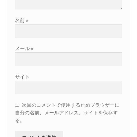
2022.8.9 福島第一原発 汚染水海洋放出トンネル工事
名前
※
着工
2022.12.25美浜原発 運転停止認めず 稼働４０年
超 老朽対策容認
メール
※
2023.1.19 東電旧経営陣、二審も無罪 民事裁判で認
めた「長期評価」を否定
サイト
原子力規制委員会「原発60年超運転」正式決定見送
り
次回のコメントで使用するためブラウザーに
原子力規制委員会「原発60年超運転」正式決定先送
自分の名前、メールアドレス、サイトを保存す
りからわずか5日で、多数決決定
る。
「原発６０年超へ」閣議決定