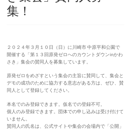
2013.3.10 第２回原発ゼロへのカウントダウンinかわ
集！
さき 集会
2014.3.16 第３回原発ゼロへのカウントダウンinかわ
さき 集会
２０２４年３月１０日（日）に川崎市 中原平和公園で
2014.10.13 「今こそ９条inかわさき」大集会 第二分
開催する「第１３回原発ゼロへのカウントダウンinかわ
科会【原発は人権問題だ】 福島からの発言
さき」集会の賛同人を募集しています。
2022.3.13 第11回原発ゼロへのカウントダウンinかわ
原発ゼロをめざすという集会の主旨に賛同して、集会と
さき 集会
デモの成功のために協力する意志がある方は、ぜひ、賛
同人として登録してください。
2015.3.8 第4回原発ゼロへのカウントダウンinかわさ
き 集会
本名でのみ登録できます。仮名での登録不可。
個人のみ登録できます。団体での申し込みは受け付けて
2016.1.31 日本と原発上映会＆講演会
いません。
賛同人の氏名は、公式サイトや集会の会場内で「公開」