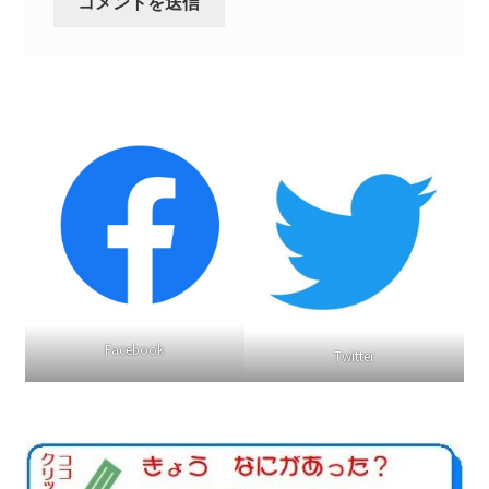
書籍
2022.12.29 原発事故と甲状腺がん
2023.1.26 「脱原発」成長論
2023.2.7 いまこそ私は原発に反対します
なぜ首都圏でガンが６０万人 増えているのか！？
南海トラフ巨大地震でも原発は大丈夫と言う人々
Facebook
Twitter
2025.9.30 市民エネルギーと地域主権
2026.5.3 原発を止めた町